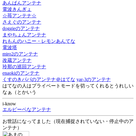
あんぱんアンテナ
電波きんぎょ
☆苺アンテナ☆
さえぐのアンテナ
doggieのアンテナ
まやちょんアンテナ
れもんのハニー・レモンあんてな
電波塔
miro2のアンテナ
改蔵アンテナ
玲那の巡回アンテナ
enaokiのアンテナ
くすのきパパのアンテナ＠はてな
yar-3のアンテナ
はてなの人はプライベートモードを切ってくれるとうれしい
なぁ（とかいう
i-know
エルピーベなアンテナ
お世話になってました（現在捕捉されていない・停止中のア
ンテナ）