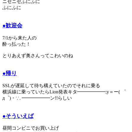
ニセニセふにふに
ふにふに
●歓迎会
7/1から来た人の
酔っ払った！
とりあえず奥さんってこわいのね
●帰り
SSLが遅延して待ち構えていたのでそれに乗る
横浜線に乗っていたらLion発表キタ━━━━━━;y＝ー( ゜
д゜)・∵. ━━━━━━ン!!らしい
●そういえば
昼間コンビニでお買い上げ