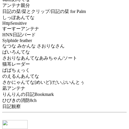
アンテナ親分
日記の栞/栞とクリップ/日記の栞 for Palm
しっぽあんてな
HttpSensitive
すーすーアンテナ
HNN日記バード
Sylphide feather
なつな みかんな さおりなさん
ぱいろんてな
さおりなあんてなあみちゃん/ソート
猫耳レーダー
ぱぱちぇっく
のえるんあんてな
さかにゃんてな[めいど]/だいぶいんとぅ
凪アンテナ
りんりんの日記Bookmark
ひびきの消防8ch
日記観察