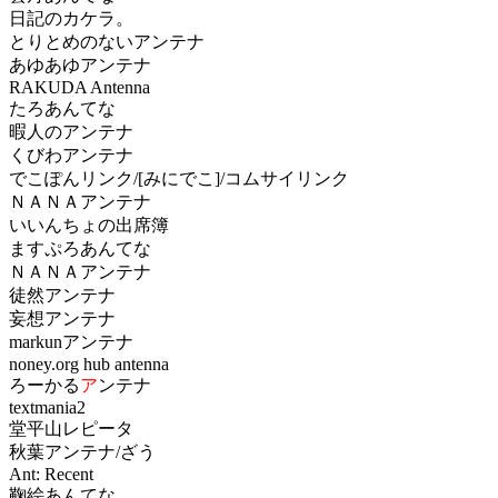
日記のカケラ。
とりとめのないアンテナ
あゆあゆアンテナ
RAKUDA Antenna
たろあんてな
暇人のアンテナ
くびわアンテナ
でこぽんリンク/[みにでこ]/コムサイリンク
ＮＡＮＡアンテナ
いいんちょの出席簿
ますぷろあんてな
ＮＡＮＡアンテナ
徒然アンテナ
妄想アンテナ
markunアンテナ
noney.org hub antenna
ろーかる
ア
ンテナ
textmania2
堂平山レピータ
秋葉アンテナ/ざう
Ant: Recent
鞠絵あんてな