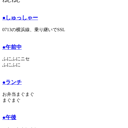
ねむねむ
●しゅっしゃー
0713の横浜線、乗り継いでSSL
●午前中
ふにふにニセ
ふにふに
●ランチ
お弁当まぐまぐ
まぐまぐ
●午後