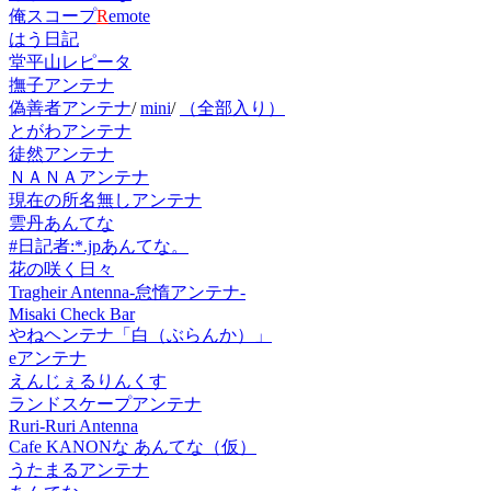
俺スコープ
R
emote
はう日記
堂平山レピータ
撫子アンテナ
偽善者アンテナ
/
mini
/
（全部入り）
とがわアンテナ
徒然アンテナ
ＮＡＮＡアンテナ
現在の所名無しアンテナ
雲丹あんてな
#日記者:*.jpあんてな。
花の咲く日々
Tragheir Antenna-怠惰アンテナ-
Misaki Check Bar
やねヘンテナ「白（ぶらんか）」
eアンテナ
えんじぇるりんくす
ランドスケープアンテナ
Ruri-Ruri Antenna
Cafe KANONな あんてな（仮）
うたまるアンテナ