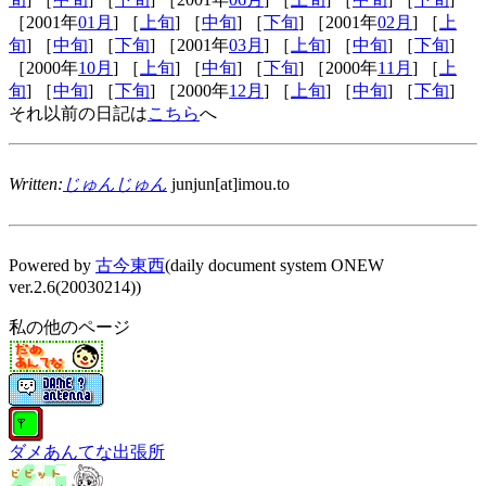
［2001年
01月
] ［
上旬
] ［
中旬
] ［
下旬
] ［2001年
02月
] ［
上
旬
] ［
中旬
] ［
下旬
] ［2001年
03月
] ［
上旬
] ［
中旬
] ［
下旬
]
［2000年
10月
] ［
上旬
] ［
中旬
] ［
下旬
] ［2000年
11月
] ［
上
旬
] ［
中旬
] ［
下旬
] ［2000年
12月
] ［
上旬
] ［
中旬
] ［
下旬
]
それ以前の日記は
こちら
へ
Written:
じゅんじゅん
junjun[at]imou.to
Powered by
古今東西
(daily document system ONEW
ver.2.6(20030214))
私の他のページ
ダメあんてな出張所