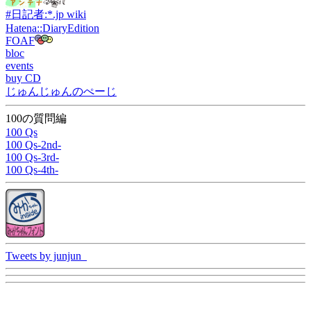
#日記者:*.jp wiki
Hatena::DiaryEdition
FOAF
bloc
events
buy CD
じゅんじゅんのぺーじ
100の質問編
100 Qs
100 Qs-2nd-
100 Qs-3rd-
100 Qs-4th-
Tweets by junjun_