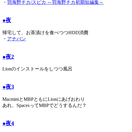
・
羽海野チカ/スピカ ～羽海野チカ初期短編集～
●夜
帰宅して、お茶漬けを食べつつHDD消費
・
アナバン
●夜2
Lionのインストールをしつつ風呂
●夜3
MacminiとMBPともにLionにあげおわり
あれ、SpacesってMBPでどうするんだ？
●夜4