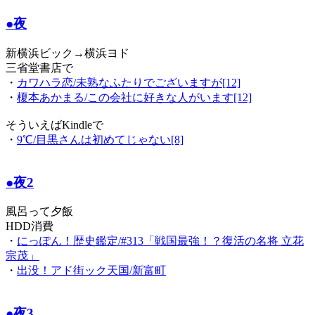
●夜
新横浜ビック→横浜ヨド
三省堂書店で
・
カワハラ恋/未熟なふたりでございますが[12]
・
榎本あかまる/この会社に好きな人がいます[12]
そういえばKindleで
・
9℃/目黒さんは初めてじゃない[8]
●夜2
風呂って夕飯
HDD消費
・
にっぽん！歴史鑑定/#313「戦国最強！？復活の名将 立花
宗茂」
・
出没！アド街ック天国/新富町
●夜3