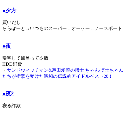
●夕方
買いだし
ららぽーと→いつものスーパー→オーケー→ノースポート
●夜
帰宅して風呂って夕飯
HDD消費
・
サンドウィッチマン&芦田愛菜の博士 ちゃん/博士ちゃん
たちが衝撃を受けた昭和の伝説的アイドルベスト20！
●夜2
寝る詐欺