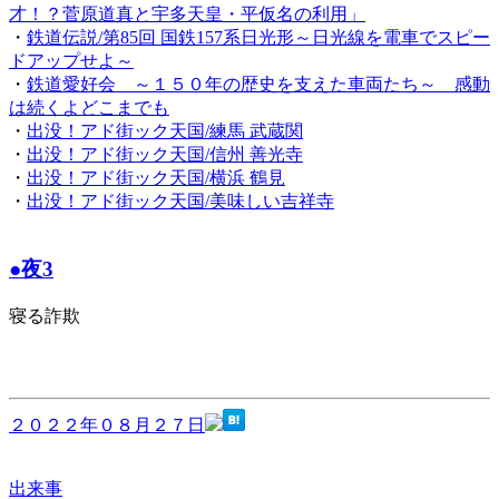
才！？菅原道真と宇多天皇・平仮名の利用」
・
鉄道伝説/第85回 国鉄157系日光形～日光線を電車でスピー
ドアップせよ～
・
鉄道愛好会 ～１５０年の歴史を支えた車両たち～ 感動
は続くよどこまでも
・
出没！アド街ック天国/練馬 武蔵関
・
出没！アド街ック天国/信州 善光寺
・
出没！アド街ック天国/横浜 鶴見
・
出没！アド街ック天国/美味しい吉祥寺
●夜3
寝る詐欺
２０２２年０８月２７日
出来事