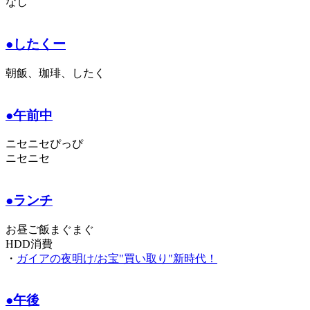
なし
●したくー
朝飯、珈琲、したく
●午前中
ニセニセぴっぴ
ニセニセ
●ランチ
お昼ご飯まぐまぐ
HDD消費
・
ガイアの夜明け/お宝"買い取り"新時代！
●午後