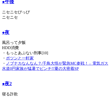
●午後
ニセニセぴっぴ
ニセニセ
●夜
風呂って夕飯
HDD消費
・もっとあぶない刑事[10]
・
ポツンと一軒家
・
ノブナカなんなん？/千鳥大悟が緊急MC参戦！」電気ガス
水道0円家族が猛暑でピンチ!?夏の大密着SP
●夜2
寝る詐欺