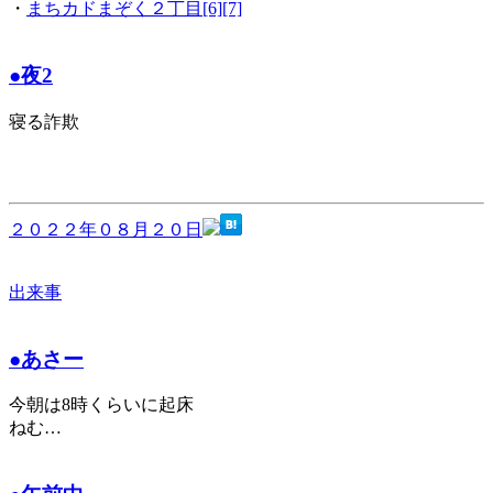
・
まちカドまぞく２丁目[6][7]
●夜2
寝る詐欺
２０２２年０８月２０日
出来事
●あさー
今朝は8時くらいに起床
ねむ…