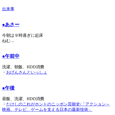
出来事
●あさー
今朝は９時過ぎに起床
ねむ…
●午前中
洗濯、朝飯、HDD消費
・
おげんさんといっしょ
●午後
昼飯、洗濯、HDD消費
・
たけしのこれがホントのニッポン芸能史/「アクション～
映画、テレビ、ゲームを支える日本の最新技術」