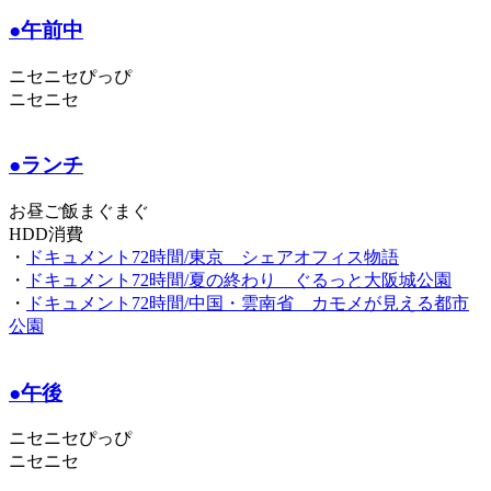
●午前中
ニセニセぴっぴ
ニセニセ
●ランチ
お昼ご飯まぐまぐ
HDD消費
・
ドキュメント72時間/東京 シェアオフィス物語
・
ドキュメント72時間/夏の終わり ぐるっと大阪城公園
・
ドキュメント72時間/中国・雲南省 カモメが見える都市
公園
●午後
ニセニセぴっぴ
ニセニセ