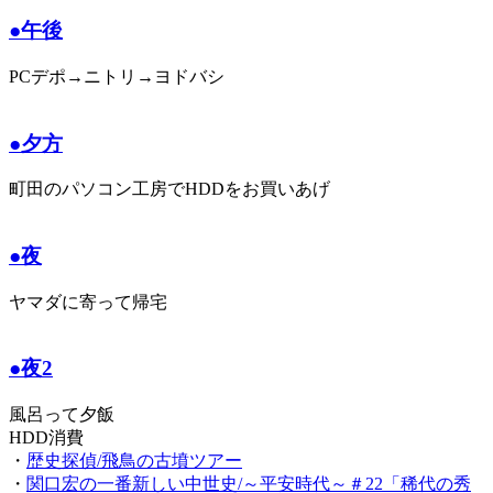
●午後
PCデポ→ニトリ→ヨドバシ
●夕方
町田のパソコン工房でHDDをお買いあげ
●夜
ヤマダに寄って帰宅
●夜2
風呂って夕飯
HDD消費
・
歴史探偵/飛鳥の古墳ツアー
・
関口宏の一番新しい中世史/～平安時代～＃22「稀代の秀