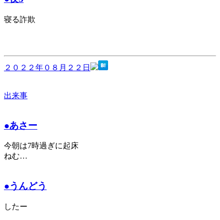
寝る詐欺
２０２２年０８月２２日
出来事
●あさー
今朝は7時過ぎに起床
ねむ…
●うんどう
したー