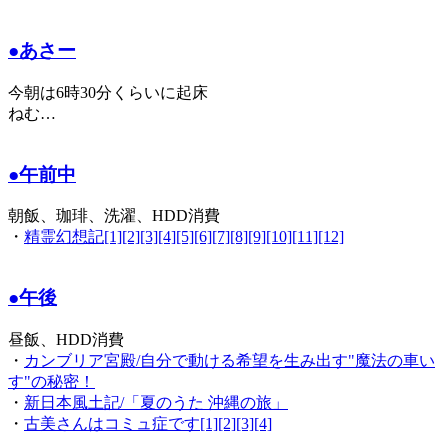
●あさー
今朝は6時30分くらいに起床
ねむ…
●午前中
朝飯、珈琲、洗濯、HDD消費
・
精霊幻想記[1][2][3][4][5][6][7][8][9][10][11][12]
●午後
昼飯、HDD消費
・
カンブリア宮殿/自分で動ける希望を生み出す"魔法の車い
す"の秘密！
・
新日本風土記/「夏のうた 沖縄の旅」
・
古美さんはコミュ症です[1][2][3][4]