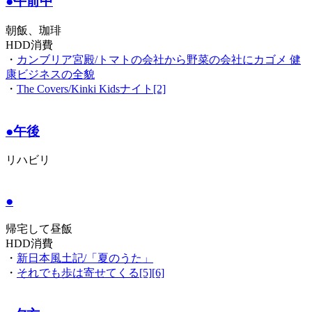
●午前中
朝飯、珈琲
HDD消費
・
カンブリア宮殿/トマトの会社から野菜の会社にカゴメ 健
康ビジネスの全貌
・
The Covers/Kinki Kidsナイト[2]
●午後
リハビリ
●
帰宅して昼飯
HDD消費
・
新日本風土記/「夏のうた」
・
それでも歩は寄せてくる[5][6]