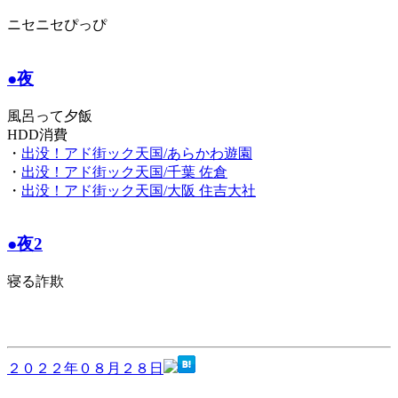
ニセニセぴっぴ
●夜
風呂って夕飯
HDD消費
・
出没！アド街ック天国/あらかわ遊園
・
出没！アド街ック天国/千葉 佐倉
・
出没！アド街ック天国/大阪 住吉大社
●夜2
寝る詐欺
２０２２年０８月２８日