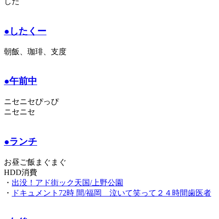
した
●したくー
朝飯、珈琲、支度
●午前中
ニセニセぴっぴ
ニセニセ
●ランチ
お昼ご飯まぐまぐ
HDD消費
・
出没！アド街ック天国/上野公園
・
ドキュメント72時 間/福岡 泣いて笑って２４時間歯医者