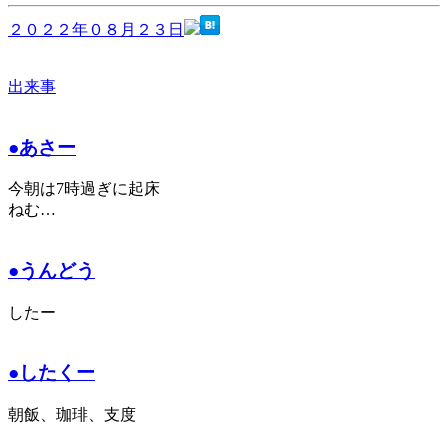
２０２２年０８月２３日
出来事
●あさー
今朝は7時過ぎに起床
ねむ…
●うんどう
したー
●したくー
朝飯、珈琲、支度