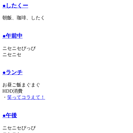
●したくー
朝飯、珈琲、したく
●午前中
ニセニセぴっぴ
ニセニセ
●ランチ
お昼ご飯まぐまぐ
HDD消費
・
笑ってコラえて！
●午後
ニセニセぴっぴ