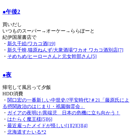
●午後2
買いだし
いつものスーパー→オーケー→ららぽーと
紀伊国屋書店で
・
新久千絵/ワカコ酒[19]
・
新久千映,猫原ねんず/大衆酒場ワカオ ワカコ酒別店[7]
・
そめちめ/ヒーローさんと元女幹部さん[5]
●夜
帰宅して風呂って夕飯
HDD消費
・
関口宏の一番新しい中世史/?平安時代?＃21「藤原氏によ
る摂関政治のはじまり・祇園御霊会」
・
ガイアの夜明け/異端児 日本の危機に立ち向かう！
・
はたらく魔王様[5][6]
・
最近雇ったメイドが怪しい[1][2][3][4]
・
北海道すたいる*2