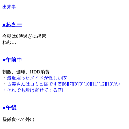
出来事
●あさー
今朝は8時過ぎに起床
ねむ…
●午前中
朝飯、珈琲、HDD消費
・
最近雇ったメイドが怪しい[5]
・
古美さんはコミュ症です[5][6][7][8][9][10][11][12][13]/A>
・
それでも歩は寄せてくる[7]
●午後
昼飯食べて外出