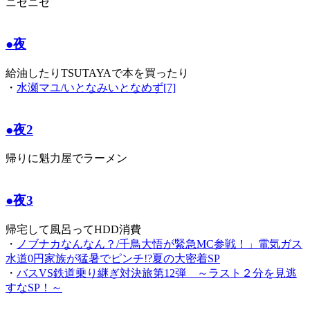
ニセニセ
●夜
給油したりTSUTAYAで本を買ったり
・
水瀬マユ/いとなみいとなめず[7]
●夜2
帰りに魁力屋でラーメン
●夜3
帰宅して風呂ってHDD消費
・
ノブナカなんなん？/千鳥大悟が緊急MC参戦！」電気ガス
水道0円家族が猛暑でピンチ!?夏の大密着SP
・
バスVS鉄道乗り継ぎ対決旅第12弾 ～ラスト２分を見逃
すなSP！～