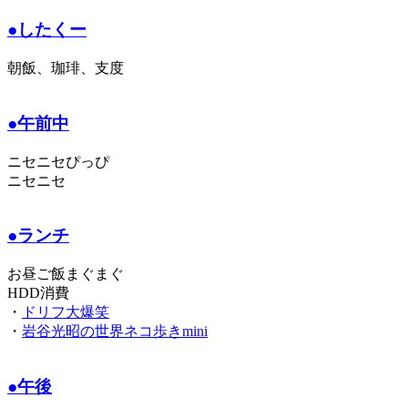
●したくー
朝飯、珈琲、支度
●午前中
ニセニセぴっぴ
ニセニセ
●ランチ
お昼ご飯まぐまぐ
HDD消費
・
ドリフ大爆笑
・
岩谷光昭の世界ネコ歩きmini
●午後