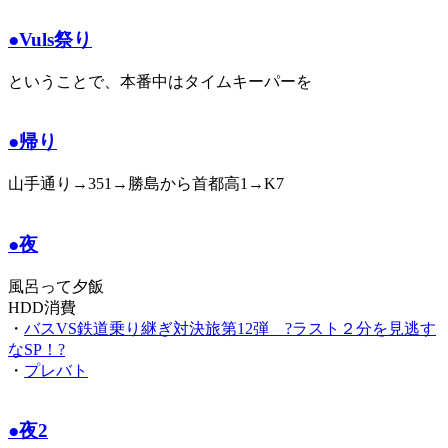
●Vuls祭り
ということで、本番中はタイムキーパーを
●帰り
山手通り→351→勝島から首都高1→K7
●夜
風呂って夕飯
HDD消費
・
バスVS鉄道乗り継ぎ対決旅第12弾 ?ラスト２分を見逃す
なSP！?
・
プレバト
●夜2