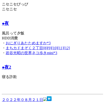
ニセニセぴっぴ
ニセニセ
●夜
風呂って夕飯
HDD消費
・
おにぎりあたためますか*3
・
まちカドまぞく２丁目[8][9][10][11][12]
・
岩谷光昭の世界ネコ歩きmini*3
●夜2
寝る詐欺
２０２２年０８月２１日