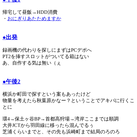
帰宅して昼飯→HDD消費
・
おにぎりあたためますか
●出発
録画機の代わりを探しにまずはPCデポへ
PT2を挿すスロットがついてる箱はない
あ、自作する気は無い（ぇ
●午後2
横浜か町田で探すという案もあったけど
物量を考えたら秋葉原かなー？ということでアキバに行くこ
とに
環4→保土ヶ谷BP→首都高狩場→湾岸ここまでは順調
大井JCTから羽田線に移ったら混んでるぅ
芝浦くらいまでと、その先も浜崎町まで結局のろのろ