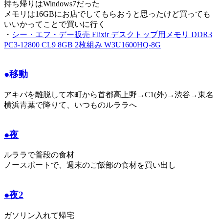
持ち帰りはWindows7だった
メモリは16GBにお店でしてもらおうと思ったけど買っても
いいかってことで買いに行く
・
シー・エフ・デー販売 Elixir デスクトップ用メモリ DDR3
PC3-12800 CL9 8GB 2枚組み W3U1600HQ-8G
●移動
アキバを離脱して本町から首都高上野→C1(外)→渋谷→東名
横浜青葉で降りて、いつものルララへ
●夜
ルララで普段の食材
ノースポートで、週末のご飯部の食材を買い出し
●夜2
ガソリン入れて帰宅