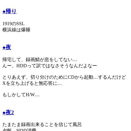
●帰り
1919のSSL
横浜線は爆睡
●夜
帰宅して、録画鯖が息をしてない…
んー、HDDって訳ではなさそうなんだよなー
とりあえず、切り分けのためにCDから起動…するんだけど
Xを立ち上げると無応答に…
もしかしてH/W…
●夜2
たまたま録画出来ることを信じて風呂
夕飯→HDD消費