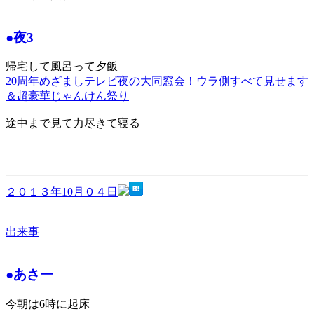
●夜3
帰宅して風呂って夕飯
20周年めざましテレビ夜の大同窓会！ウラ側すべて見せます
＆超豪華じゃんけん祭り
途中まで見て力尽きて寝る
２０１３年10月０４日
出来事
●あさー
今朝は6時に起床