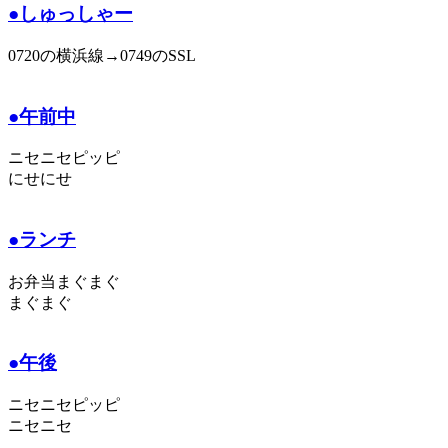
●しゅっしゃー
0720の横浜線→0749のSSL
●午前中
ニセニセピッピ
にせにせ
●ランチ
お弁当まぐまぐ
まぐまぐ
●午後
ニセニセピッピ
ニセニセ