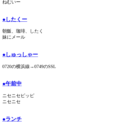
ねむいー
●したくー
朝飯、珈琲、したく
妹にメール
●しゅっしゃー
0720の横浜線→0749のSSL
●午前中
ニセニセピッピ
ニセニセ
●ランチ