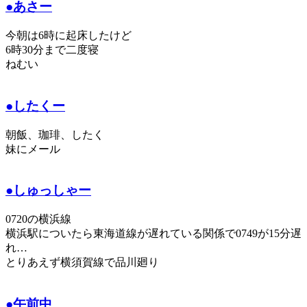
●あさー
今朝は6時に起床したけど
6時30分まで二度寝
ねむい
●したくー
朝飯、珈琲、したく
妹にメール
●しゅっしゃー
0720の横浜線
横浜駅についたら東海道線が遅れている関係で0749が15分遅
れ…
とりあえず横須賀線で品川廻り
●午前中