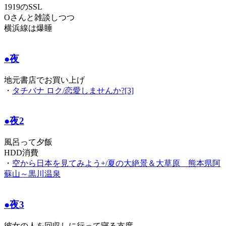
1919のSSL
Oさんと雑談しつつ
横浜線は爆睡
●夜
地元書店でお買い上げ
・
タチバナ ロク/恋愛しませんか?[3]
●夜2
風呂って夕飯
HDD消費
・
空から日本を見てみよう+/夏の大絶景＆大草原 熊本県阿
蘇山～黒川温泉
●夜3
彼女の人を回収しに行って寝る支度