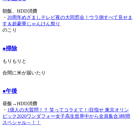
朝飯、HDD消費
・
20周年めざましテレビ夜の大同窓会！ウラ側すべて見せま
す＆超豪華じゃんけん祭り
のこり
●掃除
もりもりと
合間に米が届いたり
●午後
昼飯→HDD消費
・
1億人の大質問！？ 笑ってコラえて！/目指せ 東京オリン
ピック2020ワンダフォー女子高生世界中から全員集合3時間
スペシャル～！！