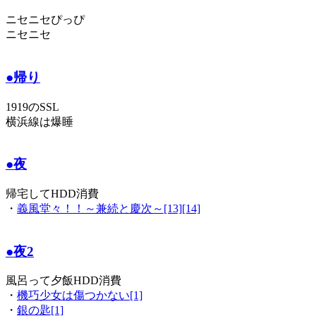
ニセニセぴっぴ
ニセニセ
●帰り
1919のSSL
横浜線は爆睡
●夜
帰宅してHDD消費
・
義風堂々！！～兼続と慶次～[13][14]
●夜2
風呂って夕飯HDD消費
・
機巧少女は傷つかない[1]
・
銀の匙[1]