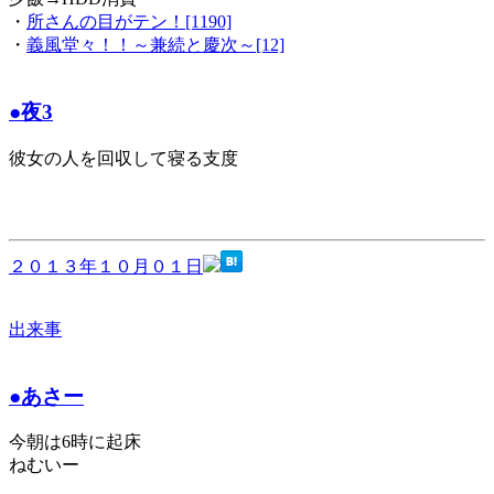
・
所さんの目がテン！[1190]
・
義風堂々！！～兼続と慶次～[12]
●夜3
彼女の人を回収して寝る支度
２０１３年１０月０１日
出来事
●あさー
今朝は6時に起床
ねむいー