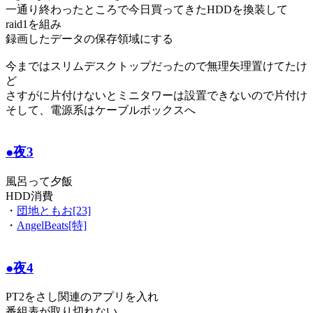
一通り終わったところで今日買ってきたHDDを換装して
raid1を組み
録画したデータの保存領域にする
今まではスリムデスクトップだったので無理矢理置けてたけ
ど
さすがに片付けないとミニタワーは設置できないので片付け
そして、電源系はケーブルボックスへ
●夜3
風呂って夕飯
HDD消費
・
団地ともお[23]
・
AngelBeats[特]
●夜4
PT2をさし関連のアプリを入れ
番組表が取り切れない