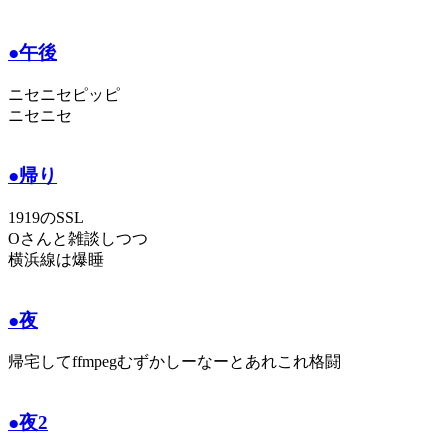
●午後
ニセニセピッピ
ニセニセ
●帰り
1919のSSL
Oさんと雑談しつつ
横浜線は爆睡
●夜
帰宅してffmpegむずかしーなーとあれこれ格闘
●夜2