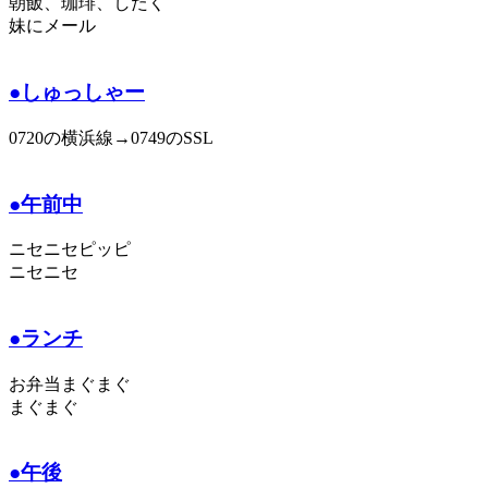
朝飯、珈琲、したく
妹にメール
●しゅっしゃー
0720の横浜線→0749のSSL
●午前中
ニセニセピッピ
ニセニセ
●ランチ
お弁当まぐまぐ
まぐまぐ
●午後