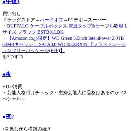
●午後3
買い出し
ドラッグストア→
ハードオフ
→PCデポ→スーパー
・
BUFFALO ケーブルボックス 電源タップ&ケーブル収容 L
サイズ ブラック BSTB01LBK
・
【Amazon.co.jp限定】WD Green 3.5inch IntelliPower 2.0TB
64MBキャッシュ SATA3.0 WD20EZRX/N 【フラストレーシ
ョンフリーパッケージ(FFP)】
を2つずつ
●夜
HDD消費
・芸能人格付けチェック～主婦芸能人に品格はあるのか!?ス
ペシャル～
●夜2
↑を見ながら構築の続き