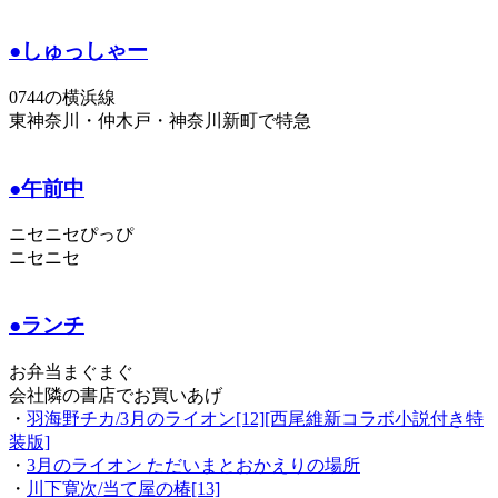
●しゅっしゃー
0744の横浜線
東神奈川・仲木戸・神奈川新町で特急
●午前中
ニセニセぴっぴ
ニセニセ
●ランチ
お弁当まぐまぐ
会社隣の書店でお買いあげ
・
羽海野チカ/3月のライオン[12][西尾維新コラボ小説付き特
装版]
・
3月のライオン ただいまとおかえりの場所
・
川下寛次/当て屋の椿[13]