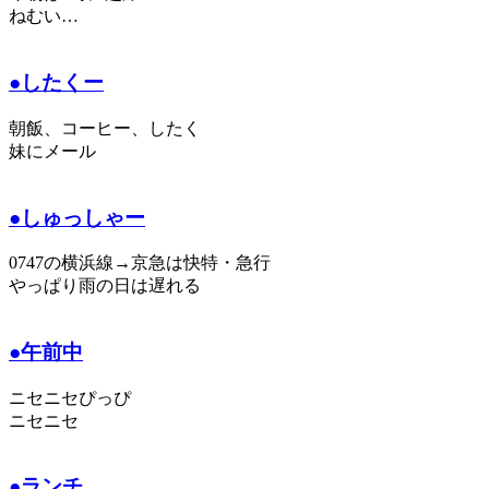
ねむい…
●したくー
朝飯、コーヒー、したく
妹にメール
●しゅっしゃー
0747の横浜線→京急は快特・急行
やっぱり雨の日は遅れる
●午前中
ニセニセぴっぴ
ニセニセ
●ランチ