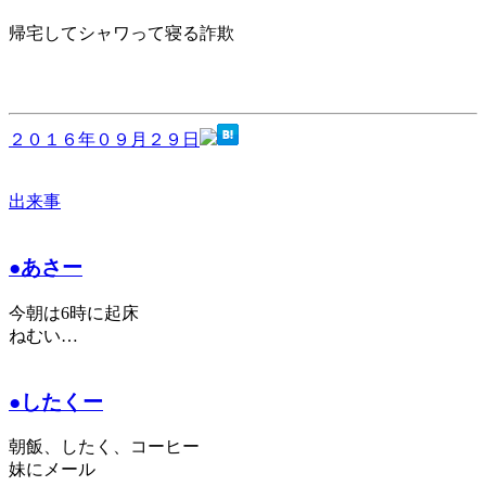
帰宅してシャワって寝る詐欺
２０１６年０９月２９日
出来事
●あさー
今朝は6時に起床
ねむい…
●したくー
朝飯、したく、コーヒー
妹にメール