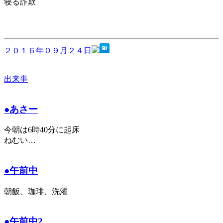
寝る詐欺
２０１６年０９月２４日
出来事
●あさー
今朝は6時40分に起床
ねむい…
●午前中
朝飯、珈琲、洗濯
●午前中2