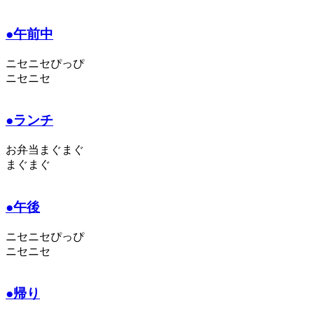
●午前中
ニセニセぴっぴ
ニセニセ
●ランチ
お弁当まぐまぐ
まぐまぐ
●午後
ニセニセぴっぴ
ニセニセ
●帰り