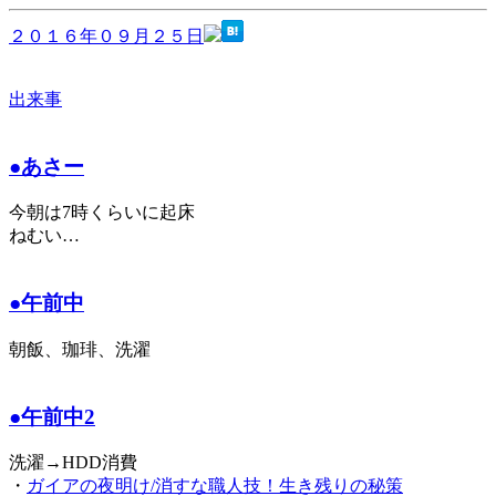
２０１６年０９月２５日
出来事
●あさー
今朝は7時くらいに起床
ねむい…
●午前中
朝飯、珈琲、洗濯
●午前中2
洗濯→HDD消費
・
ガイアの夜明け/消すな職人技！生き残りの秘策