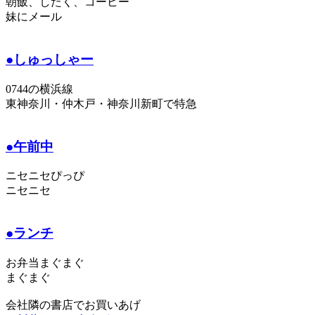
朝飯、したく、コーヒー
妹にメール
●しゅっしゃー
0744の横浜線
東神奈川・仲木戸・神奈川新町で特急
●午前中
ニセニセぴっぴ
ニセニセ
●ランチ
お弁当まぐまぐ
まぐまぐ
会社隣の書店でお買いあげ