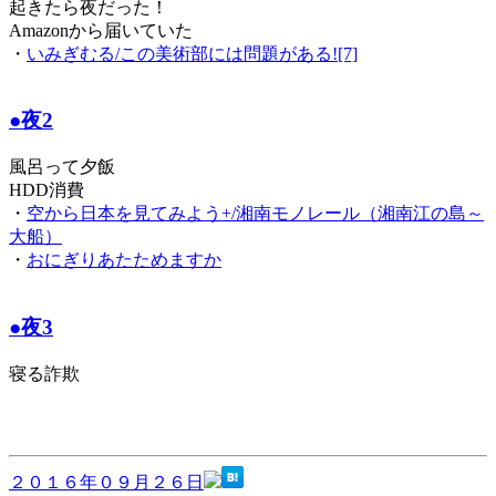
起きたら夜だった！
Amazonから届いていた
・
いみぎむる/この美術部には問題がある![7]
●夜2
風呂って夕飯
HDD消費
・
空から日本を見てみよう+/湘南モノレール（湘南江の島～
大船）
・
おにぎりあたためますか
●夜3
寝る詐欺
２０１６年０９月２６日