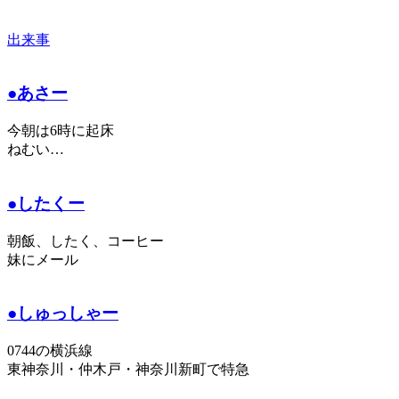
出来事
●あさー
今朝は6時に起床
ねむい…
●したくー
朝飯、したく、コーヒー
妹にメール
●しゅっしゃー
0744の横浜線
東神奈川・仲木戸・神奈川新町で特急