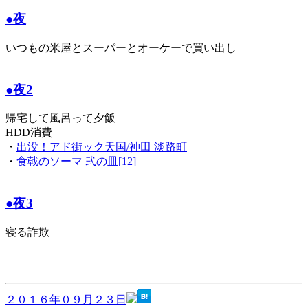
●夜
いつもの米屋とスーパーとオーケーで買い出し
●夜2
帰宅して風呂って夕飯
HDD消費
・
出没！アド街ック天国/神田 淡路町
・
食戟のソーマ 弐の皿[12]
●夜3
寝る詐欺
２０１６年０９月２３日