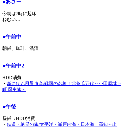
●あさー
今朝は7時に起床
ねむい…
●午前中
朝飯、珈琲、洗濯
●午前中2
HDD消費
・
新にほん風景遺産/戦国の名将！北条氏五代～小田原城下
町 歴史旅～
●午後
昼飯→HDD消費
・
鉄道・絶景の旅/太平洋・瀬戸内海・日本海 高知～出