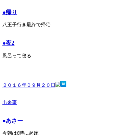
●帰り
八王子行き最終で帰宅
●夜2
風呂って寝る
２０１６年０９月２０日
出来事
●あさー
今朝は6時に起床