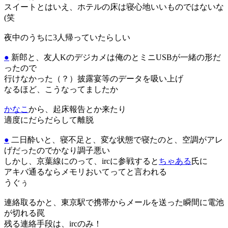
スイートとはいえ、ホテルの床は寝心地いいものではないな
(笑
夜中のうちに3人帰っていたらしい
●
新郎と、友人Kのデジカメは俺のとミニUSBが一緒の形だ
ったので
行けなかった（？）披露宴等のデータを吸い上げ
なるほど、こうなってましたか
かなこ
から、起床報告とか来たり
適度にだらだらして離脱
●
二日酔いと、寝不足と、変な状態で寝たのと、空調がアレ
げだったのでかなり調子悪い
しかし、京葉線にのって、ircに参戦すると
ちゃある
氏に
アキバ通るならメモリおいてってと言われる
うぐぅ
連絡取るかと、東京駅で携帯からメールを送った瞬間に電池
が切れる罠
残る連絡手段は、ircのみ！