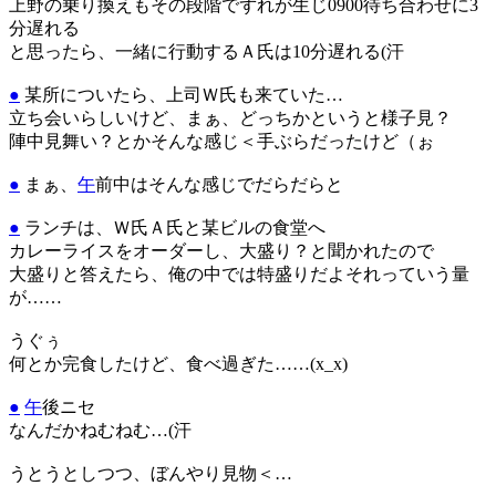
上野の乗り換えもその段階でずれが生じ0900待ち合わせに3
分遅れる
と思ったら、一緒に行動するＡ氏は10分遅れる(汗
●
某所についたら、上司Ｗ氏も来ていた…
立ち会いらしいけど、まぁ、どっちかというと様子見？
陣中見舞い？とかそんな感じ＜手ぶらだったけど（ぉ
●
まぁ、
午
前中はそんな感じでだらだらと
●
ランチは、Ｗ氏Ａ氏と某ビルの食堂へ
カレーライスをオーダーし、大盛り？と聞かれたので
大盛りと答えたら、俺の中では特盛りだよそれっていう量
が……
うぐぅ
何とか完食したけど、食べ過ぎた……(x_x)
●
午
後ニセ
なんだかねむねむ…(汗
うとうとしつつ、ぼんやり見物＜…