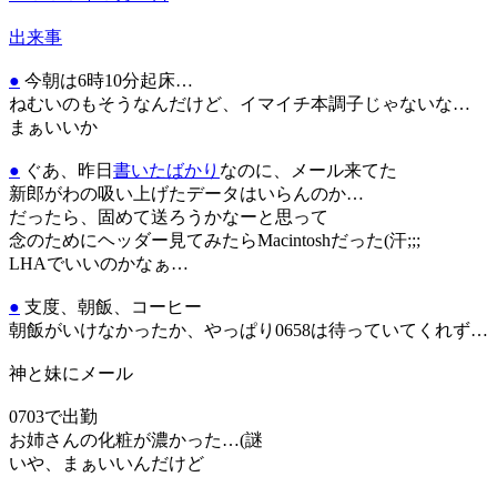
出来事
●
今朝は6時10分起床…
ねむいのもそうなんだけど、イマイチ本調子じゃないな…
まぁいいか
●
ぐあ、昨日
書いたばかり
なのに、メール来てた
新郎がわの吸い上げたデータはいらんのか…
だったら、固めて送ろうかなーと思って
念のためにヘッダー見てみたらMacintoshだった(汗;;;
LHAでいいのかなぁ…
●
支度、朝飯、コーヒー
朝飯がいけなかったか、やっぱり0658は待っていてくれず…
神と妹にメール
0703で出勤
お姉さんの化粧が濃かった…(謎
いや、まぁいいんだけど