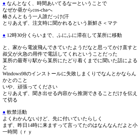
●
なんとなく、時間あいてるなーということで
なぜか昼からcos-chaへ
椿さんともう一人誰だっけ(汗
とりあえず、注文時に聞かれるという新鮮さ＜マテ
●
12時30分くらいまで、ふにふに滞在して某所に移動
と、家から電波飛んできていたようだなと思ってかけ直すと
叔父が火急の用件で電話してくれということだった
某所の最寄り駅から某所にたどり着くまでに聞いた話による
と
Windows98のインストールに失敗しまくりでなんとかならん
かとのこと
いや、頑張ってください
とりあえず、聞き出せる内容から推測できることだけを伝え
て切る
●
軟禁活動
よくわかんないけど、先に付いていたらしく
まず、昨日14時に来ますって言ってたのはなんなんだよと小
一時間（ｒｙ