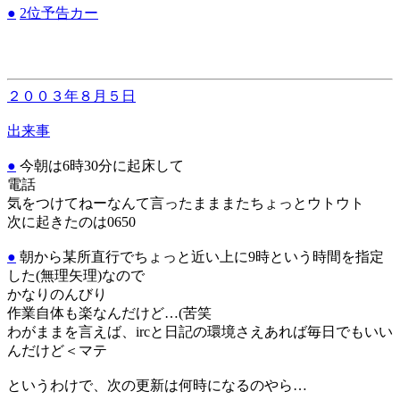
●
2位予告カー
２００３年８月５日
出来事
●
今朝は6時30分に起床して
電話
気をつけてねーなんて言ったまままたちょっとウトウト
次に起きたのは0650
●
朝から某所直行でちょっと近い上に9時という時間を指定
した(無理矢理)なので
かなりのんびり
作業自体も楽なんだけど…(苦笑
わがままを言えば、ircと日記の環境さえあれば毎日でもいい
んだけど＜マテ
というわけで、次の更新は何時になるのやら…