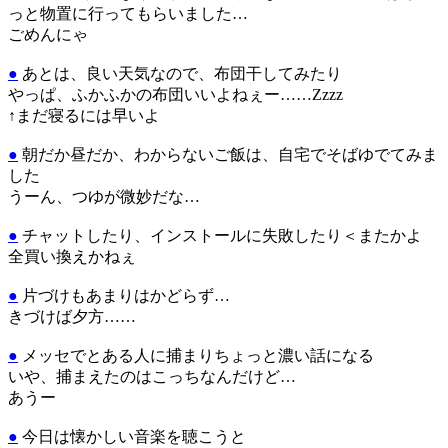
っと物置に行ってもらいました…
ごめんにゃ
●
あとは、良い天気なので、布団干してみたり
やっぱ、ふかふかの布団いいよねぇー……Zzzz
↑まだ寝るには早いよ
●
朝だか昼だか、わからないご飯は、自宅でそばゆでてみま
した
うーん、つゆが微妙だな…
●
チャットしたり、インストールに失敗したり＜またかよ
全買い換えかねぇ
●
片づけもあまりはかどらず…
きづけば夕方……
●
メッセでとある人に捕まりちょっと濃い話になる
いや、捕まえたのはこっちなんだけど…
あうー
●
今日は懐かしい音楽を聴こうと