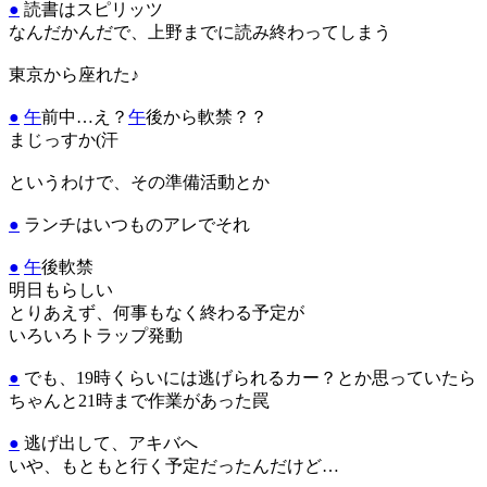
●
読書はスピリッツ
なんだかんだで、上野までに読み終わってしまう
東京から座れた♪
●
午
前中…え？
午
後から軟禁？？
まじっすか(汗
というわけで、その準備活動とか
●
ランチはいつものアレでそれ
●
午
後軟禁
明日もらしい
とりあえず、何事もなく終わる予定が
いろいろトラップ発動
●
でも、19時くらいには逃げられるカー？とか思っていたら
ちゃんと21時まで作業があった罠
●
逃げ出して、アキバへ
いや、もともと行く予定だったんだけど…