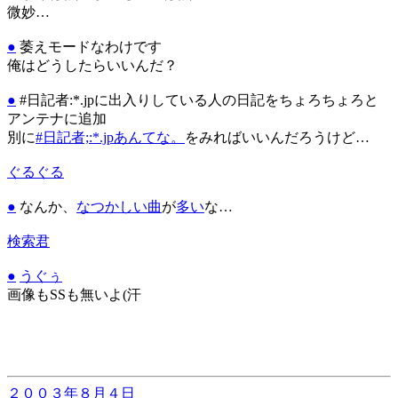
微妙…
●
萎えモードなわけです
俺はどうしたらいいんだ？
●
#日記者:*.jpに出入りしている人の日記をちょろちょろと
アンテナに追加
別に
#日記者;:*.jpあんてな。
をみればいいんだろうけど…
ぐるぐる
●
なんか、
なつかしい曲
が
多
い
な…
検索君
●
うぐぅ
画像もSSも無いよ(汗
２００３年８月４日