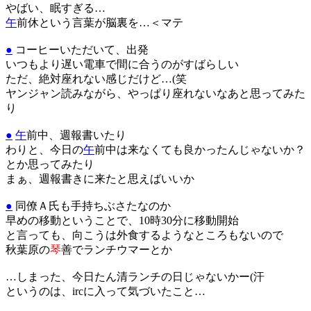
やばい、眠すぎる…
午
前休という言葉が脳裏を…＜マテ
●
コーヒーいただいて、出発
いつもより遅い電車で間に合うのがすばらしい
ただ、絶対座れない感じだけど…(笑
ヤンジャン読みながら、やっぱり座れないなあと思ってみた
り
●
午
前中、週報書いたり
わりと、今日の
午
前中は来なくても良かったんじゃないか？
とか思ってみたり
まぁ、週報書きに来たと思えばいいか
●
同僚Ａ氏も手持ちぶさたなのか
早めの移動ということで、10時30分に移動開始
と言っても、向こうは外食するようなところもないので
秋葉原の
琴
善でランチウマーとか
…しまった、今日たん清ランチの日じゃないかー(汗
というのは、ircに入って気づいたこと…