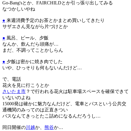
Go-Bang'sとか、FAIRCHILDとか引っ張り出してみる
なつかしいやね
●
来週消費予定のお茶とかまとめ買いしてきたり
サザエさん見ながら片づけとか
●
風呂、ビール、夕飯
なんか、飲んだら頭痛が…
まだ、不調ってことかしらん
●
夕飯は密かに焼き肉でした
いや、ひっそりも何もないんだけど…
で、電話
花火を見に行こうとか
さいたま市
？で行われる花火は駐車場スペースを確保できて
いないのよね
15000発は確かに魅力なんだけど、電車とバスという公共交
通機関のみってのは正直きつい
バスなんてきっとたこ詰めになるんだろうし…
同日開催の
川越
か、
熊谷
か…