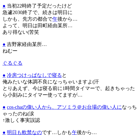
●
当初22時終了予定だったけど
急遽2030終了で、続きは明日に
しかも、先方の都合で
午
後から…
よって、明日は田町経由某所…
あり得ない(苦笑
●
吉野家経由某所…
ねむー
ぐるぐる
●
冷房つけっぱなしで寝る
と
俺みたいな体調不良になっちゃいますよ(汗
とりあえず、今は寝る前に1時間タイマーで、起きちゃった
ら小刻みにタイマー使ってますが…
●
cos-chaの偉い人から、アソミラ＠お台場の偉い人に
なっち
ゃったのね(涙
↑激しく事実誤認
●
明日も軟禁なの
です…しかも
午
後から…