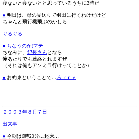
寝ないと寝ないとと思っているうちに3時だ
●
明日は、母の見送りで羽田に行くわけだけど
ちゃんと飛行機飛ぶのかしら…
ぐるぐる
●
ちなうのか(マテ
ちなみに、
紀長さん
となら
俺あたりでも連絡とれますぜ
（それは俺もアソミラ行けってことか）
●
お約束ということで…
ろ（ｒｙ
２００３年８月７日
出来事
●
今朝は6時20分に起床…