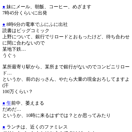
●
妹にメール、朝飯、コーヒー、めざます
7時45分くらいに出発
●
8時6分の電車でふにふに出社
読書はビッグコミック
上野について、銀行でリロードとおもったけど、待ち合わせ
に間に合わないので
某地下鉄…
うぐぅ
某所最寄り駅から、某所まで銀行がないのでコンビニリロー
ド…
というか、前のおっさん、やたら大量の現金おろしてますよ
(汗
100万くらい？
●
午
前中、萎えまる
だめだ…
というか、10時に来るはずでは？とか思ってみたり
●
ランチは、近くのファミレス