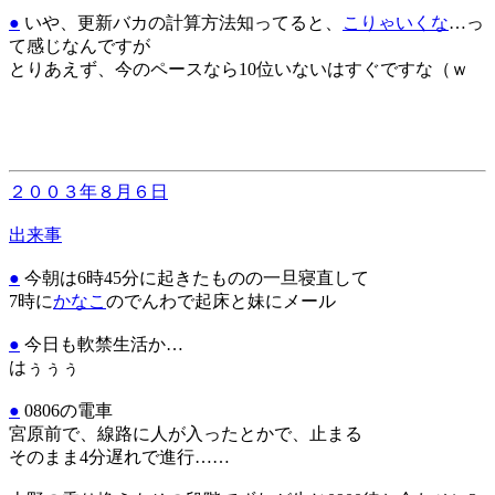
●
いや、更新バカの計算方法知ってると、
こりゃいくな
…っ
て感じなんですが
とりあえず、今のペースなら10位いないはすぐですな（ｗ
２００３年８月６日
出来事
●
今朝は6時45分に起きたものの一旦寝直して
7時に
かなこ
のでんわで起床と妹にメール
●
今日も軟禁生活か…
はぅぅぅ
●
0806の電車
宮原前で、線路に人が入ったとかで、止まる
そのまま4分遅れで進行……