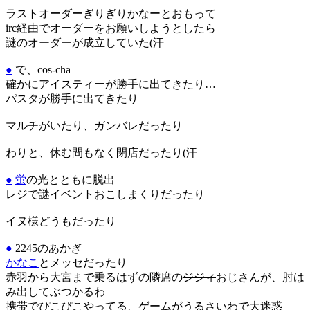
ラストオーダーぎりぎりかなーとおもって
irc経由でオーダーをお願いしようとしたら
謎のオーダーが成立していた(汗
●
で、cos-cha
確かにアイスティーが勝手に出てきたり…
パスタが勝手に出てきたり
マルチがいたり、ガンバレだったり
わりと、休む間もなく閉店だったり(汗
●
蛍
の光とともに脱出
レジで謎イベントおこしまくりだったり
イヌ様どうもだったり
●
2245のあかぎ
かなこ
とメッセだったり
赤羽から大宮まで乗るはずの隣席の
ジジィ
おじさんが、肘は
み出してぶつかるわ
携帯でぴこぴこやってる、ゲームがうるさいわで大迷惑