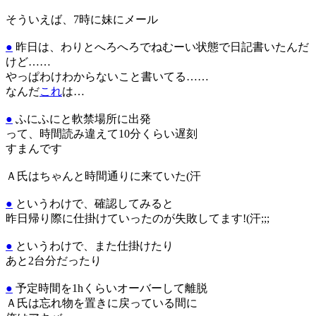
そういえば、7時に妹にメール
●
昨日は、わりとへろへろでねむーい状態で日記書いたんだ
けど……
やっぱわけわからないこと書いてる……
なんだ
これ
は…
●
ふにふにと軟禁場所に出発
って、時間読み違えて10分くらい遅刻
すまんです
Ａ氏はちゃんと時間通りに来ていた(汗
●
というわけで、確認してみると
昨日帰り際に仕掛けていったのが失敗してます!(汗;;;
●
というわけで、また仕掛けたり
あと2台分だったり
●
予定時間を1hくらいオーバーして離脱
Ａ氏は忘れ物を置きに戻っている間に