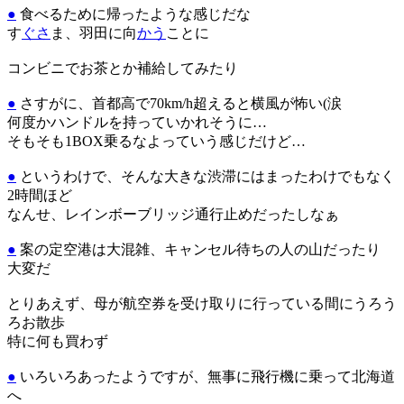
●
食べるために帰ったような感じだな
す
ぐさ
ま、羽田に向
かう
ことに
コンビニでお茶とか補給してみたり
●
さすがに、首都高で70km/h超えると横風が怖い(涙
何度かハンドルを持っていかれそうに…
そもそも1BOX乗るなよっていう感じだけど…
●
というわけで、そんな大きな渋滞にはまったわけでもなく
2時間ほど
なんせ、レインボーブリッジ通行止めだったしなぁ
●
案の定空港は大混雑、キャンセル待ちの人の山だったり
大変だ
とりあえず、母が航空券を受け取りに行っている間にうろう
ろお散歩
特に何も買わず
●
いろいろあったようですが、無事に飛行機に乗って北海道
へ