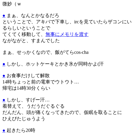
微妙（ｗ
●
まぁ、なんとかなるだろ
ということで、アキバで下車し、ircを見ていたらザコンにい
るらしいということで
てくてく移動して、
無事にメモリを渡す
ながながと、すまんでした
まぁ、せっかくなので、飯がてらcos-cha
●
しかし、ホットケーキとかき氷が同時かよ(汗
●
お食事だけして解散
14時ちょっと前の電車でウトウト…
帰宅は14時30分くらい
●
しかし、すげー汗…
着替えて、うだうだぐるぐる
だんだん、頭が痛くなってきたので、仮眠を取ることに
ひえぴたじゅうよう
●
起きたら20時