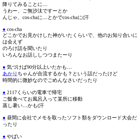
降りてみることに…
うわー、ご無沙汰ですーとか
んじゃ、cos-chaに…とかでcos-chaに(汗
●
cos-cha
どこかでお見かけした神がいたくらいで、他のお知り合いに
は会えず
のろけ話を聞いたり
いろんなお話ししつつまたーり
●
気づけば90分以上いたかも…
あかり
ちゃんが合流するかも？という話だったけど
時間的に微妙なのでごめんなさいだったり
●
2117くらいの電車で帰宅
ご飯食べてお風呂入って某所に移動
蒸し暑い…かも(汗
●
昼間に会社でメモを取ったソフト類をダウンロード大会だ
ったり
●
やばい