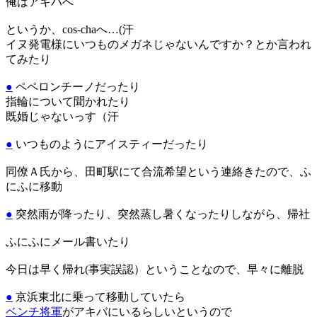
俺はアキバへ
というか、cos-chaへ…(汗
イヌ発電様にいつものメガネじゃないんですか？とか言われ
てみたり
●
ペペロンチーノだったり
指輪について聞かれたり
既婚じゃないっす（汗
●
いつものようにアイスティーだったり
同僚Ａ氏から、田町駅にて合流希望という連絡きたので、ふ
にふに移動
●
突然雨が降ったり、突然蒸し暑くなったりしながら、帰社
ふにふにメール書いたり
今日は早く帰れ(事実誤認）ということなので、早々に離脱
●
京浜東北に乗って移動していたら
ベンチ将軍
がアキバにいるらしいというので