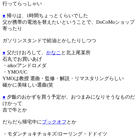
行ってらっしゃい
●
帰りは、1時間ちょっとくらいでした
父が携帯の電池を替えたいということで、DoCoMoショップ
寄ったり
ガソリンスタンドで給油とかしたりしつつ
●
父だけおろして、
かなこ
と北上尾某所
石丸でお買いあげ
・aiko/アンドロメダ
・YMO/UC
YMOは教授 選曲・監修・解説・リマスタリングらしい
確かに美味しい選曲(笑
●
夕飯のおかずを買う予定が、おつまみになりそうなものだ
けかって
吉で牛とか
だらだら帰宅中に
ブックオフ
とか
・モダンチョキチョキズ/ローリング・ドドイツ