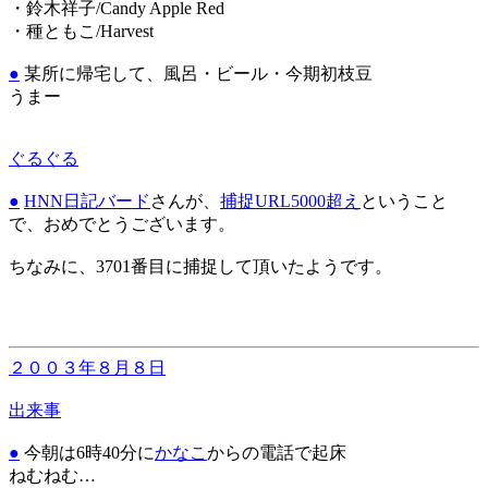
・鈴木祥子/Candy Apple Red
・種ともこ/Harvest
●
某所に帰宅して、風呂・ビール・今期初枝豆
うまー
ぐるぐる
●
HNN日記バード
さんが、
捕捉URL5000超え
ということ
で、おめでとうございます。
ちなみに、3701番目に捕捉して頂いたようです。
２００３年８月８日
出来事
●
今朝は6時40分に
かなこ
からの電話で起床
ねむねむ…