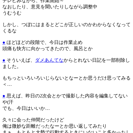
テレビみながら、作業開始～
なおしたり、意見を聞いたりしながら調整中
うむうむ
しかし、つぼにはまるとどこが正しいのかわからなくなって
くるな
●
ほどほどの段階で、今日は作業止め
頭痛も快方に向かってきたので、風呂とか
●
そういえば、
ダメあんてな
からとれない日記を一部削除し
ました。
もちっといろいろいじらないとなーとか思うだけ思ってみる
＜…
●
思えば、昨日の2次会とかで撮影した内容を編集してない
や(汗
でも、今日はいいか…
久々に会った仲間だったけど
俺は微妙な距離だったなーとか思い返してみたり
まぁ、もともと大勢で行動するときにいないこと多かったし