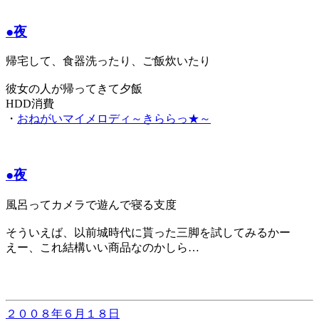
●夜
帰宅して、食器洗ったり、ご飯炊いたり
彼女の人が帰ってきて夕飯
HDD消費
・
おねがいマイメロディ～きららっ★～
●夜
風呂ってカメラで遊んで寝る支度
そういえば、以前城時代に貰った三脚を試してみるかー
えー、これ結構いい商品なのかしら…
２００８年６月１８日