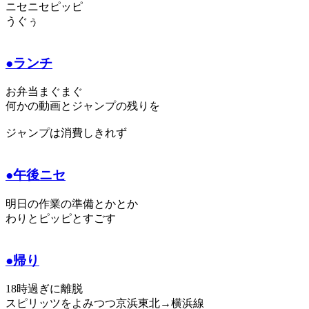
ニセニセピッピ
うぐぅ
●ランチ
お弁当まぐまぐ
何かの動画とジャンプの残りを
ジャンプは消費しきれず
●午後ニセ
明日の作業の準備とかとか
わりとピッピとすごす
●帰り
18時過ぎに離脱
スピリッツをよみつつ京浜東北→横浜線