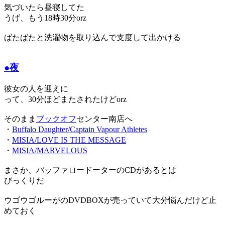
気づいたら昼寝してた
うげ、もう18時30分orz
ばたばたと洗濯物を取り込んで支度して出かける
●夜
彼女の人を迎えに
って、30分ほどまたされたけどorz
そのまま
ブックオフ
センター南店へ
・
Buffalo Daughter/Captain Vapour Athletes
・
MISIA/LOVE IS THE MESSAGE
・
MISIA/MARVELOUS
まさか、バッファロードーターのCDがあるとは
びっくりだ
ウゴウゴルーがのDVDBOXが売っていて大分悩んだけど止
めておく