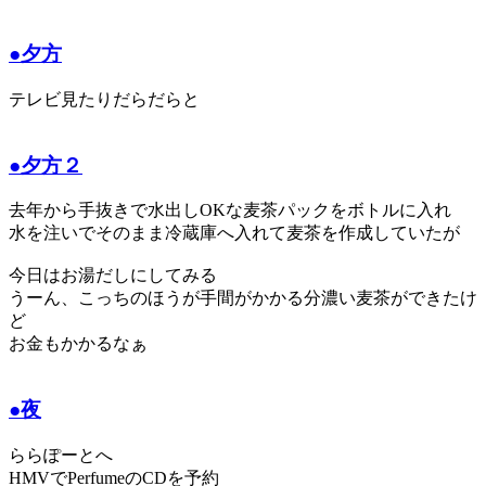
●夕方
テレビ見たりだらだらと
●夕方２
去年から手抜きで水出しOKな麦茶パックをボトルに入れ
水を注いでそのまま冷蔵庫へ入れて麦茶を作成していたが
今日はお湯だしにしてみる
うーん、こっちのほうが手間がかかる分濃い麦茶ができたけ
ど
お金もかかるなぁ
●夜
ららぽーとへ
HMVでPerfumeのCDを予約