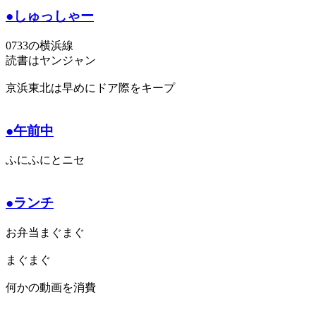
●しゅっしゃー
0733の横浜線
読書はヤンジャン
京浜東北は早めにドア際をキープ
●午前中
ふにふにとニセ
●ランチ
お弁当まぐまぐ
まぐまぐ
何かの動画を消費