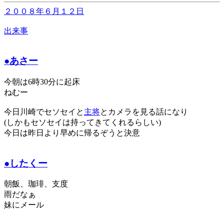
２００８年６月１２日
出来事
●あさー
今朝は6時30分に起床
ねむー
今日川崎でセソセイと
主将
とカメラを見る話になり
(しかもセソセイは持ってきてくれるらしい)
今日は昨日より早めに帰るぞうと決意
●したくー
朝飯、珈琲、支度
雨だなぁ
妹にメール