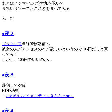
あとはノジマ/ハンズ/大丸を覗いて
豆乳いりソースたこ焼きを食べてみる
ふーむ
●夜２
ブックオフ
＠緑警察署前へ
彼女の人がアクセスの本が欲しいというので105円だしと買
ってみる
しかし、105円でいいのか…
●夜３
帰宅して夕飯
HDD消費
・
おねがいマイメロディ～きららっ★～
●夜４