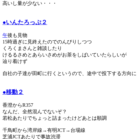
高いし量が少ない・・・
●いんたろっぷ２
午
後も見物
15時過ぎに見終えたのでのんびりしつつ
くろくまさんと雑談したり
けるるさめとあらいさめがお茶をしばいていたらしいが
辿り着けず
自社の子達が田町に行くというので、途中で投下する方向に
●移動２
香澄からR357
なんだ、全然混んでないぞ？
若松あたりでちょっと詰まったけどあとは順調
千鳥町から湾岸線→有明JCT→台場線
芝浦JCTあたりで事故渋滞