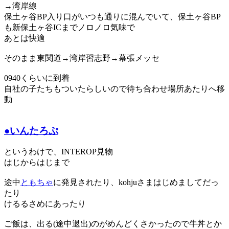
→湾岸線
保土ヶ谷BP入り口がいつも通りに混んでいて、保土ヶ谷BP
も新保土ヶ谷ICまでノロノロ気味で
あとは快適
そのまま東関道→湾岸習志野→幕張メッセ
0940くらいに到着
自社の子たちもついたらしいので待ち合わせ場所あたりへ移
動
●いんたろぷ
というわけで、INTEROP見物
はじからはじまで
途中
ともちゃ
に発見されたり、kohjuさまはじめましてだっ
たり
けるるさめにあったり
ご飯は、出る(途中退出)のがめんどくさかったので牛丼とか