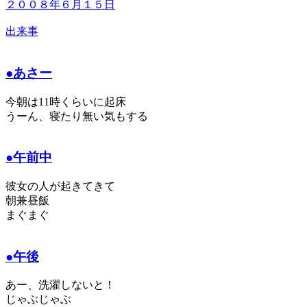
２００８年６月１５日
出来事
●あさー
今朝は11時くらいに起床
うーん、寝たり無い気もする
●午前中
彼女の人が起きてきて
朝兼昼飯
まぐまぐ
●午後
あー、洗濯しないと！
じゃぶじゃぶ