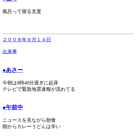
風呂って寝る支度
２００８年６月１４日
出来事
●あさー
今朝は8時40分過ぎに起床
テレビで緊急地震速報が流れてる
●午前中
ニュースを見ながら朝食
朝からカレーうどんは辛い