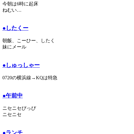
今朝は6時に起床
ねむい…
●したくー
朝飯、こーひー、したく
妹にメール
●しゅっしゃー
0720の横浜線→KQは特急
●午前中
ニセニセぴっぴ
ニセニセ
●ランチ