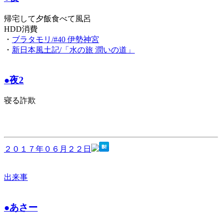
帰宅して夕飯食べて風呂
HDD消費
・
ブラタモリ/#40 伊勢神宮
・
新日本風土記/「水の旅 潤いの道」
●夜2
寝る詐欺
２０１７年０６月２２日
出来事
●あさー