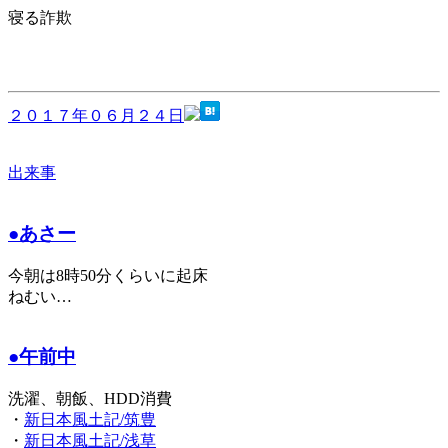
寝る詐欺
２０１７年０６月２４日
出来事
●あさー
今朝は8時50分くらいに起床
ねむい…
●午前中
洗濯、朝飯、HDD消費
・
新日本風土記/筑豊
・
新日本風土記/浅草