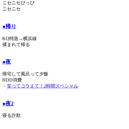
ニセニセぴっぴ
ニセニセ
●帰り
KQ特急→横浜線
揉まれて帰る
●夜
帰宅して風呂って夕飯
HDD消費
・
笑ってコラえて！2時間スペシャル
●夜2
寝る詐欺