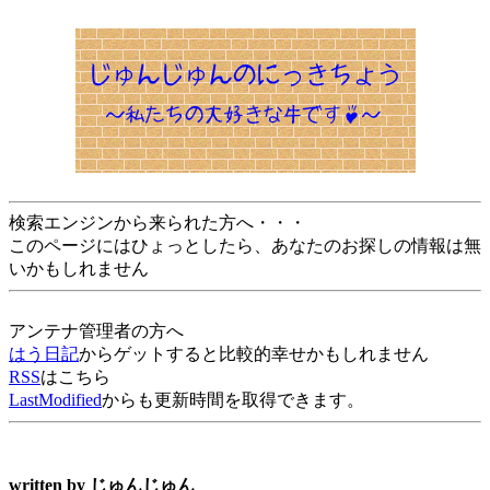
検索エンジンから来られた方へ・・・
このページにはひょっとしたら、あなたのお探しの情報は無
いかもしれません
アンテナ管理者の方へ
はう日記
からゲットすると比較的幸せかもしれません
RSS
はこちら
LastModified
からも更新時間を取得できます。
written by
じゅんじゅん