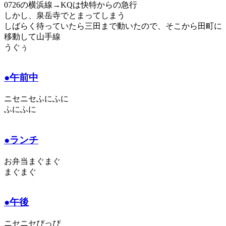
0726の横浜線→KQは快特からの急行
しかし、泉岳寺でとまってしまう
しばらく待っていたら三田まで動いたので、そこから田町に
移動して山手線
うぐぅ
●午前中
ニセニセふにふに
ふにふに
●ランチ
お弁当まぐまぐ
まぐまぐ
●午後
ニセニセぴっぴ