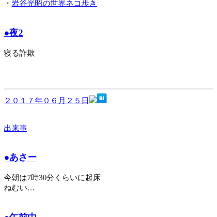
・
岩谷光昭の世界ネコ歩き
●夜2
寝る詐欺
２０１７年０６月２５日
出来事
●あさー
今朝は7時30分くらいに起床
ねむい…