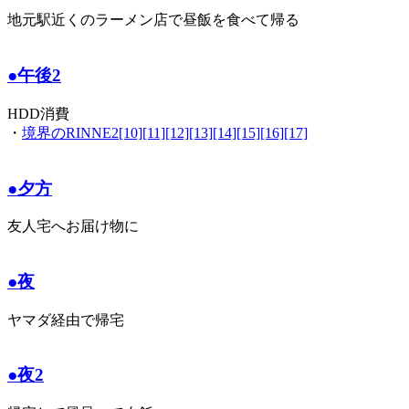
地元駅近くのラーメン店で昼飯を食べて帰る
●午後2
HDD消費
・
境界のRINNE2[10][11][12][13][14][15][16][17]
●夕方
友人宅へお届け物に
●夜
ヤマダ経由で帰宅
●夜2