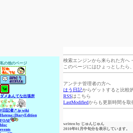
検索エンジンから来られた方へ
私の他のページ
このページにはひょっとしたら
アンテナ管理者の方へ
はう日記
からゲットすると比較
RSS
はこちら
ダメあんてな出張所
LastModified
からも更新時間を取
#日記者:*.jp wiki
Hatena::DiaryEdition
FOAF
written by
じゅんじゅん
bloc
2010年01月中旬分を表示しています。
events