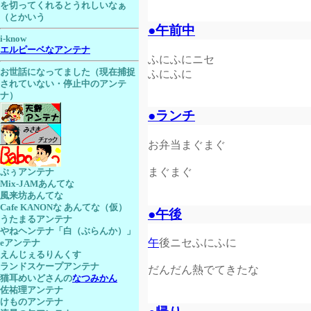
を切ってくれるとうれしいなぁ
（とかいう
●午前中
i-know
エルピーベなアンテナ
ふにふにニセ
お世話になってました（現在捕捉
ふにふに
されていない・停止中のアンテ
ナ）
●ランチ
お弁当まぐまぐ
まぐまぐ
ぷぅアンテナ
Mix-JAMあんてな
風来坊あんてな
Cafe KANONな あんてな（仮）
●午後
うたまるアンテナ
やねヘンテナ「白（ぶらんか）」
午
後ニセふにふに
eアンテナ
えんじぇるりんくす
ランドスケープアンテナ
だんだん熱でてきたな
猫耳めいどさんの
なつみかん
佐祐理アンテナ
けものアンテナ