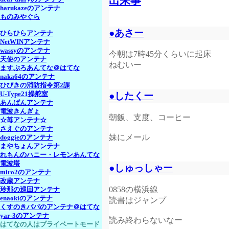
出来事
harukazeのアンテナ
ものみやぐら
●あさー
ひらひらアンテナ
NetWINアンテナ
wassyのアンテナ
今朝は7時45分くらいに起床
天使のアンテナ
ねむいー
ますぷろあんてな＠はてな
naka64のアンテナ
ひびきの消防指令第2課
U-Type21操舵室
●したくー
あんぱんアンテナ
電波きんぎょ
朝飯、支度、コーヒー
☆苺アンテナ☆
さえぐのアンテナ
妹にメール
doggieのアンテナ
まやちょんアンテナ
れもんのハニー・レモンあんてな
電波塔
●しゅっしゃー
miro2のアンテナ
改蔵アンテナ
0858の横浜線
玲那の巡回アンテナ
enaokiのアンテナ
読書はジャンプ
くすのきパパのアンテナ＠はてな
yar-3のアンテナ
読み終わらないなー
はてなの人はプライベートモード