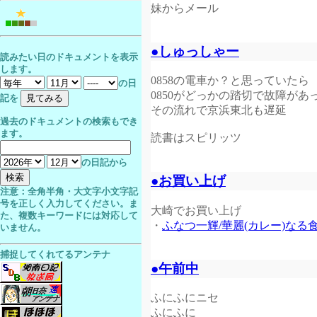
妹からメール
●しゅっしゃー
読みたい日のドキュメントを表示
します。
0858の電車か？と思っていたら
の日
0850がどっかの踏切で故障があ
記を
その流れで京浜東北も遅延
過去のドキュメントの検索もでき
ます。
読書はスピリッツ
の日記から
●お買い上げ
注意：全角半角・大文字小文字記
号を正しく入力してください。ま
大崎でお買い上げ
た、複数キーワードには対応して
・
ふなつ一輝/華麗(カレー)なる食卓
いません。
捕捉してくれてるアンテナ
●午前中
ふにふにニセ
ふにふに