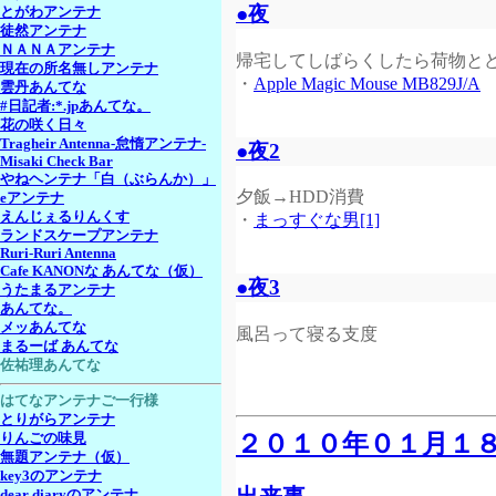
●夜
とがわアンテナ
徒然アンテナ
ＮＡＮＡアンテナ
帰宅してしばらくしたら荷物と
現在の所名無しアンテナ
・
Apple Magic Mouse MB829J/A
雲丹あんてな
#日記者:*.jpあんてな。
花の咲く日々
Tragheir Antenna-怠惰アンテナ-
●夜2
Misaki Check Bar
やねヘンテナ「白（ぶらんか）」
夕飯→HDD消費
eアンテナ
えんじぇるりんくす
・
まっすぐな男[1]
ランドスケープアンテナ
Ruri-Ruri Antenna
Cafe KANONな あんてな（仮）
●夜3
うたまるアンテナ
あんてな。
メッあんてな
風呂って寝る支度
まるーば あんてな
佐祐理あんてな
はてなアンテナご一行様
とりがらアンテナ
２０１０年０１月１
りんごの味見
無題アンテナ（仮）
key3のアンテナ
dear diaryのアンテナ