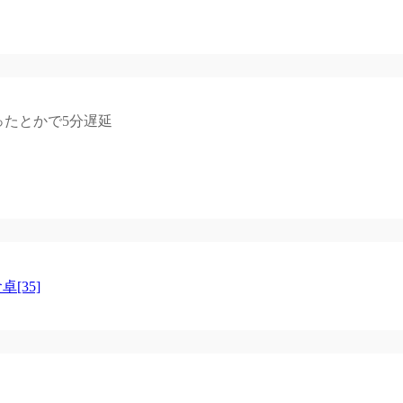
ったとかで5分遅延
[35]