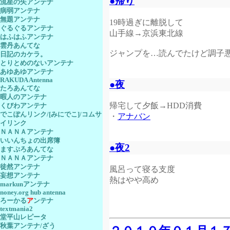
●帰り
流星の矢アンテナ
病弱アンテナ
無題アンテナ
19時過ぎに離脱して
ぐるぐるアンテナ
山手線→京浜東北線
はふはふアンテナ
雲丹あんてな
ジャンプを…読んでたけど調子
日記のカケラ。
とりとめのないアンテナ
あゆあゆアンテナ
RAKUDA Antenna
●夜
たろあんてな
暇人のアンテナ
帰宅して夕飯→HDD消費
くびわアンテナ
でこぽんリンク/[みにでこ]/コムサ
・
アナバン
イリンク
ＮＡＮＡアンテナ
いいんちょの出席簿
●夜2
ますぷろあんてな
ＮＡＮＡアンテナ
徒然アンテナ
風呂って寝る支度
妄想アンテナ
熱はやや高め
markunアンテナ
noney.org hub antenna
ろーかる
ア
ンテナ
textmania2
堂平山レピータ
秋葉アンテナ/ざう