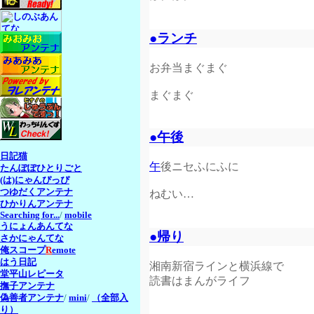
●ランチ
お弁当まぐまぐ
まぐまぐ
●午後
日記猫
午
後ニセふにふに
たんぽぽひとりごと
(は)にゃんぴっぴ
つゆだくアンテナ
ねむい…
ひかりんアンテナ
Searching for...
/
mobile
うにょんあんてな
●帰り
さかにゃんてな
俺スコープ
R
emote
はう日記
湘南新宿ラインと横浜線で
堂平山レピータ
読書はまんがライフ
撫子アンテナ
偽善者アンテナ
/
mini
/
（全部入
り）