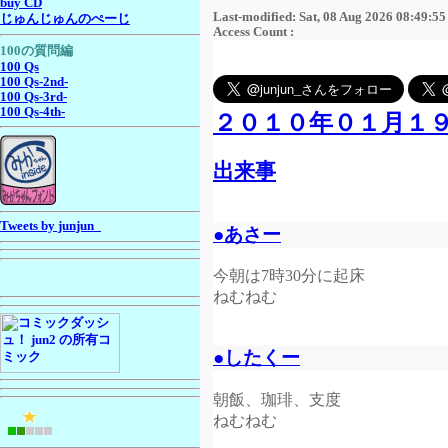
buy CD
Last-modified: Sat, 08 Aug 2026 08:49:5
じゅんじゅんのぺーじ
Access Count :
100の質問編
100 Qs
100 Qs-2nd-
100 Qs-3rd-
100 Qs-4th-
２０１０年０１月１
出来事
Tweets by junjun_
●あさー
今朝は7時30分に起床
ねむねむ
●したくー
朝飯、珈琲、支度
ねむねむ