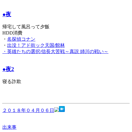
●夜
帰宅して風呂って夕飯
HDD消費
・
名探偵コナン
・
出没！アド街ック天国/館林
・
英雄たちの選択/信長大苦戦～真説 姉川の戦い～
●夜2
寝る詐欺
２０１８年０４月０６日
出来事