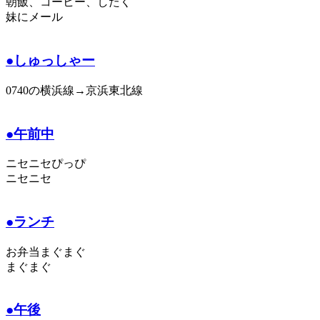
朝飯、コーヒー、したく
妹にメール
●しゅっしゃー
0740の横浜線→京浜東北線
●午前中
ニセニセぴっぴ
ニセニセ
●ランチ
お弁当まぐまぐ
まぐまぐ
●午後