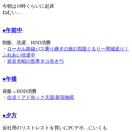
今朝は10時くらいに起床
ねむい…
●午前中
朝飯、洗濯、HDD消費
・
ローカル路線バス乗り継ぎの旅Z/四国ぐるり一周城巡り！
ふれあい珍道中
・
岩谷光昭の世界ネコ歩き*5
●午後
昼飯→HDD消費
・
出没！アド街ック天国/新宿御苑
●夕方
会社用のリストレストを買いにPCデポ…にいくも