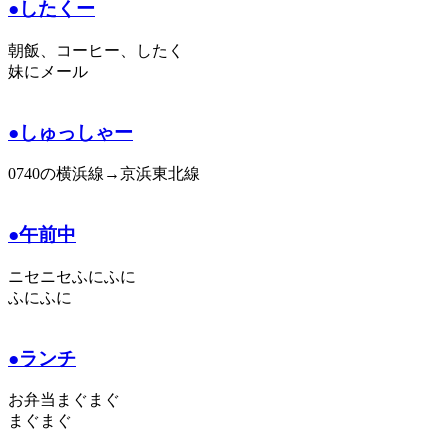
●したくー
朝飯、コーヒー、したく
妹にメール
●しゅっしゃー
0740の横浜線→京浜東北線
●午前中
ニセニセふにふに
ふにふに
●ランチ
お弁当まぐまぐ
まぐまぐ