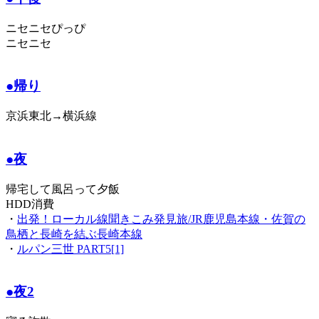
ニセニセぴっぴ
ニセニセ
●帰り
京浜東北→横浜線
●夜
帰宅して風呂って夕飯
HDD消費
・
出発！ローカル線聞きこみ発見旅/JR鹿児島本線・佐賀の
鳥栖と長崎を結ぶ長崎本線
・
ルパン三世 PART5[1]
●夜2