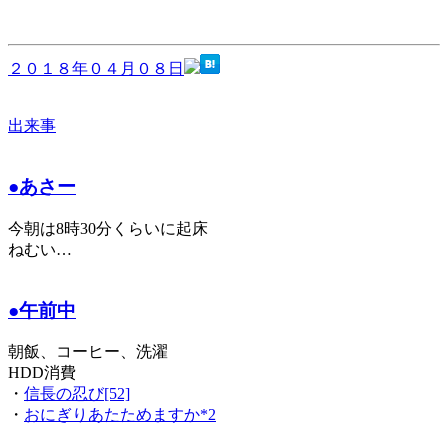
２０１８年０４月０８日
出来事
●あさー
今朝は8時30分くらいに起床
ねむい…
●午前中
朝飯、コーヒー、洗濯
HDD消費
・
信長の忍び[52]
・
おにぎりあたためますか*2