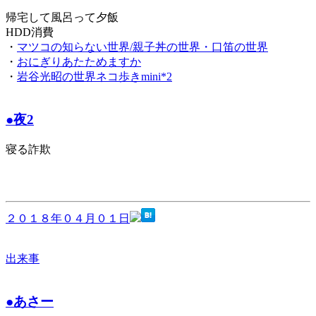
帰宅して風呂って夕飯
HDD消費
・
マツコの知らない世界/親子丼の世界・口笛の世界
・
おにぎりあたためますか
・
岩谷光昭の世界ネコ歩きmini*2
●夜2
寝る詐欺
２０１８年０４月０１日
出来事
●あさー