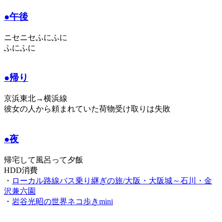
●午後
ニセニセふにふに
ふにふに
●帰り
京浜東北→横浜線
彼女の人から頼まれていた荷物受け取りは失敗
●夜
帰宅して風呂って夕飯
HDD消費
・
ローカル路線バス乗り継ぎの旅/大阪・大阪城～石川・金
沢兼六園
・
岩谷光昭の世界ネコ歩きmini