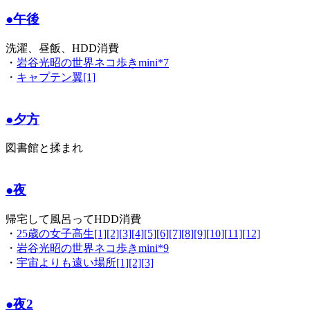
●午後
洗濯、昼飯、HDD消費
・
岩谷光昭の世界ネコ歩きmini*7
・
キャプテン翼[1]
●夕方
図書館と揉まれ
●夜
帰宅して風呂ってHDD消費
・
25歳の女子高生[1][2][3][4][5][6][7][8][9][10][11][12]
・
岩谷光昭の世界ネコ歩きmini*9
・
宇宙よりも遠い場所[1][2][3]
●夜2