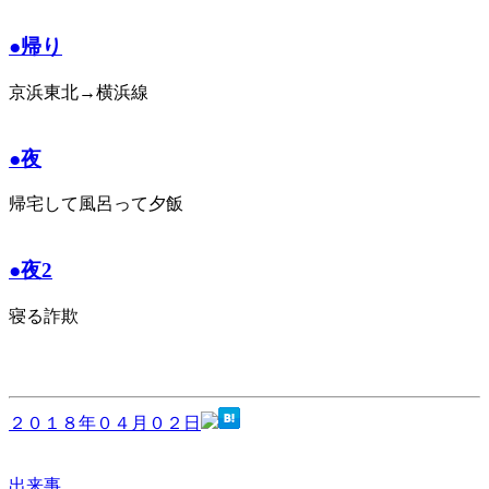
●帰り
京浜東北→横浜線
●夜
帰宅して風呂って夕飯
●夜2
寝る詐欺
２０１８年０４月０２日
出来事