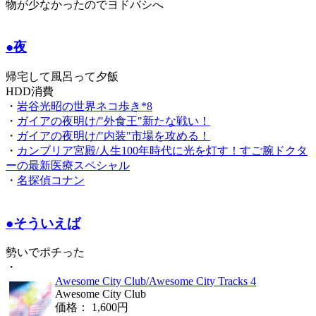
物が少なかったのでヨドバシへ
●夜
帰宅して風呂って夕飯
HDD消費
・
岩谷光昭の世界ネコ歩き*8
・
ガイアの夜明け/"外食王"新たな戦い！
・
ガイアの夜明け/"内装"市場を攻める！
・
カンブリア宮殿/人生100年時代に光を灯す！すご腕ドクタ
ーの最新医療スペシャル
・
名探偵コナン
●そういえば
勢いでポチった
・
Awesome City Club/Awesome City Tracks 4
Awesome City Club
価格： 1,600円