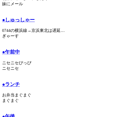
妹にメール
●しゅっしゃー
0744の横浜線→京浜東北は遅延…
ぎゃーす
●午前中
ニセニセぴっぴ
ニセニセ
●ランチ
お弁当まぐまぐ
まぐまぐ
●午後