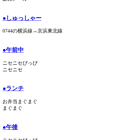
●しゅっしゃー
0744の横浜線→京浜東北線
●午前中
ニセニセぴっぴ
ニセニセ
●ランチ
お弁当まぐまぐ
まぐまぐ
●午後