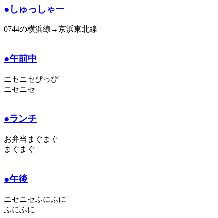
●しゅっしゃー
0744の横浜線→京浜東北線
●午前中
ニセニセぴっぴ
ニセニセ
●ランチ
お弁当まぐまぐ
まぐまぐ
●午後
ニセニセふにふに
ふにふに