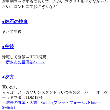
途中朝マックするつもりでしたが…マクドナルドがなかった
ため、コンビニでおにぎりなど
●結石の検査
また半年後
●午後
帰宅して昼飯→HDD消費
・
所さんの世田谷ベース
●夕方
買いだし
ららぽーと→ガソリンスタンド→いつものスーパー→オーケ
ー→ヤマダ→TDM1874
・
信長の野望・大志 - Switch (プラットフォーム : Nintendo
Switch )