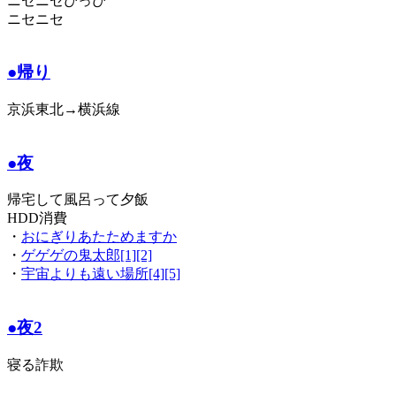
ニセニセぴっぴ
ニセニセ
●帰り
京浜東北→横浜線
●夜
帰宅して風呂って夕飯
HDD消費
・
おにぎりあたためますか
・
ゲゲゲの鬼太郎[1][2]
・
宇宙よりも遠い場所[4][5]
●夜2
寝る詐欺