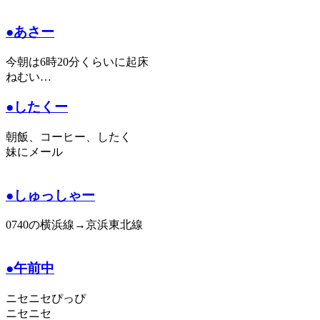
●あさー
今朝は6時20分くらいに起床
ねむい…
●したくー
朝飯、コーヒー、したく
妹にメール
●しゅっしゃー
0740の横浜線→京浜東北線
●午前中
ニセニセぴっぴ
ニセニセ