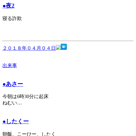
●夜2
寝る詐欺
２０１８年０４月０４日
出来事
●あさー
今朝は6時30分に起床
ねむい…
●したくー
朝飯、こーひー、したく