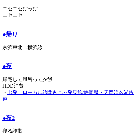
ニセニセぴっぴ
ニセニセ
●帰り
京浜東北→横浜線
●夜
帰宅して風呂って夕飯
HDD消費
・
出発！ローカル線聞きこみ発見旅/静岡県・天竜浜名湖鉄
道
●夜2
寝る詐欺