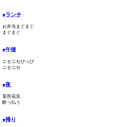
●ランチ
お弁当まぐまぐ
まぐまぐ
●午後
ニセニセぴっぴ
ニセニセ
●夜
某所花見
酔っ払う
●帰り