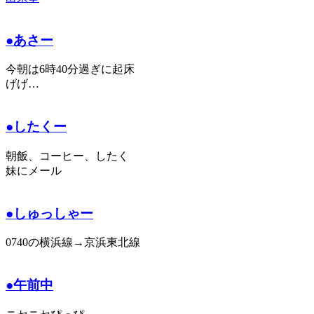
●あさー
今朝は6時40分過ぎに起床
げげ…
●したくー
朝飯、コーヒー、したく
妹にメール
●しゅっしゃー
0740の横浜線→京浜東北線
●午前中