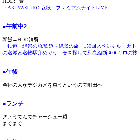
HDD消費
・
AKI YASHIRO 哀歌～プレミアムナイトLIVE
●午前中2
朝飯→HDD消費
・
鉄道・絶景の旅/鉄道・絶景の旅 150回スペシャル 天下
の名城と名物駅弁めぐり 春を探して列島縦断3000キロの旅
●午後
会社の人がデジカメを買うというので町田へ
●ランチ
ぎょうてんでチャーシュー麺
まぐまぐ