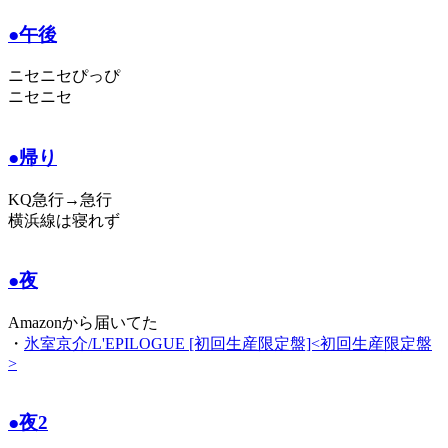
●午後
ニセニセぴっぴ
ニセニセ
●帰り
KQ急行→急行
横浜線は寝れず
●夜
Amazonから届いてた
・
氷室京介/L'EPILOGUE [初回生産限定盤]<初回生産限定盤
>
●夜2