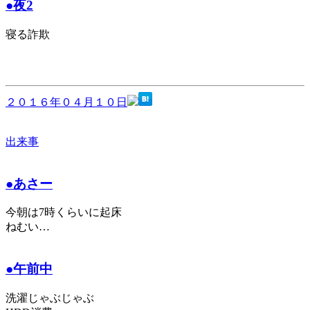
●夜2
寝る詐欺
２０１６年０４月１０日
出来事
●あさー
今朝は7時くらいに起床
ねむい…
●午前中
洗濯じゃぶじゃぶ