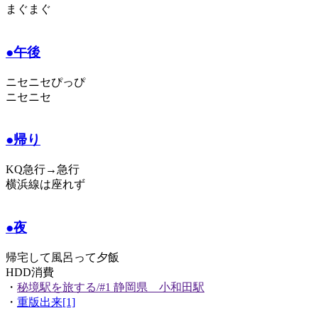
まぐまぐ
●午後
ニセニセぴっぴ
ニセニセ
●帰り
KQ急行→急行
横浜線は座れず
●夜
帰宅して風呂って夕飯
HDD消費
・
秘境駅を旅する/#1 静岡県 小和田駅
・
重版出来[1]