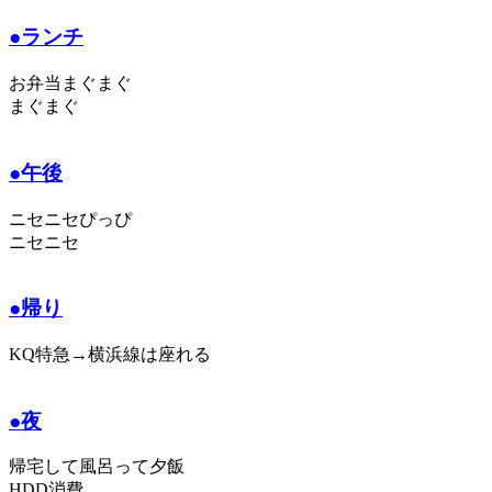
●ランチ
お弁当まぐまぐ
まぐまぐ
●午後
ニセニセぴっぴ
ニセニセ
●帰り
KQ特急→横浜線は座れる
●夜
帰宅して風呂って夕飯
HDD消費