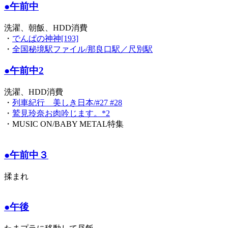
●午前中
洗濯、朝飯、HDD消費
・
でんぱの神神[193]
・
全国秘境駅ファイル/那良口駅／尺別駅
●午前中2
洗濯、HDD消費
・
列車紀行 美しき日本/#27 #28
・
鷲見玲奈お肉吟じます。*2
・MUSIC ON/BABY METAL特集
●午前中３
揉まれ
●午後