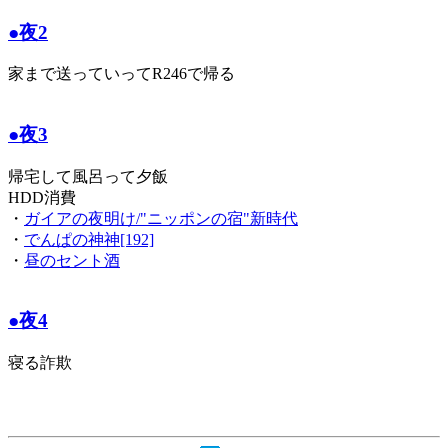
●夜2
家まで送っていってR246で帰る
●夜3
帰宅して風呂って夕飯
HDD消費
・
ガイアの夜明け/"ニッポンの宿"新時代
・
でんぱの神神[192]
・
昼のセント酒
●夜4
寝る詐欺