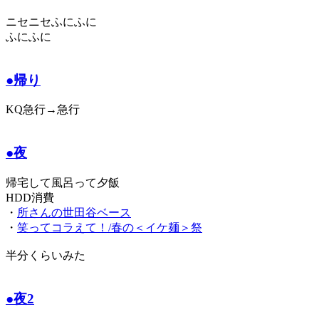
ニセニセふにふに
ふにふに
●帰り
KQ急行→急行
●夜
帰宅して風呂って夕飯
HDD消費
・
所さんの世田谷ベース
・
笑ってコラえて！/春の＜イケ麺＞祭
半分くらいみた
●夜2