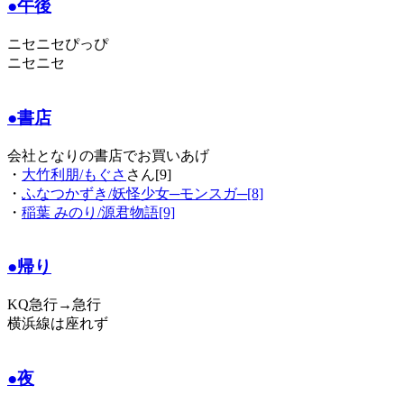
●午後
ニセニセぴっぴ
ニセニセ
●書店
会社となりの書店でお買いあげ
・
大竹利朋/も
ぐさ
さん[9]
・
ふなつかずき/妖怪少女─モンスガ─[8]
・
稲葉 みのり/源君物語[9]
●帰り
KQ急行→急行
横浜線は座れず
●夜