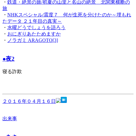
・
鉄道・絶景の旅/初夏の山里と名山の絶景 北関東横断の
旅
・
NHKスペシャル/震度７ 何が生死を分けたのか～埋もれ
たデータ ２１年目の真実～
・
水曜どうでしょうを語ろう
・
おにぎりあたためますか
・
ノラガミ ARAGOTO[3]
●夜2
寝る詐欺
２０１６年０４月１６日
出来事