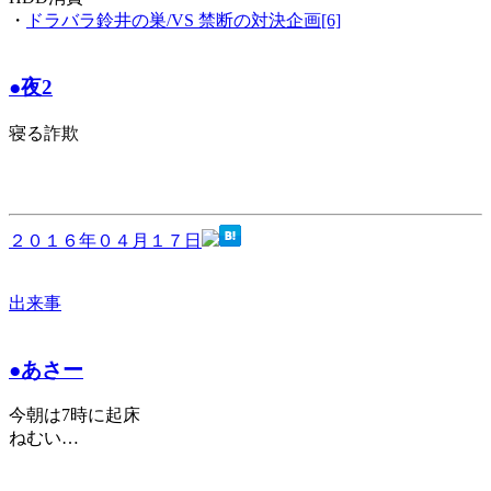
・
ドラバラ鈴井の巣/VS 禁断の対決企画[6]
●夜2
寝る詐欺
２０１６年０４月１７日
出来事
●あさー
今朝は7時に起床
ねむい…