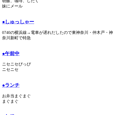
朝飯、珈琲、したく
妹にメール
●しゅっしゃー
0740の横浜線→電車が遅れだしたので東神奈川・仲木戸・神
奈川新町で特急
●午前中
ニセニセぴっぴ
ニセニセ
●ランチ
お弁当まぐまぐ
まぐまぐ