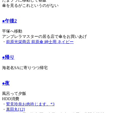
たまプラに移動して昼飯
傘を見るがこれというのがない
●午後2
平塚へ移動
アンブレラマスターの居る店で傘をお買いあげ
・
前原光栄商店 前原傘 紳士用 ネイビー
●帰り
海老名SAに寄りつつ帰宅
●夜
風呂って夕飯
HDD消費
・
鷲見玲奈お肉吟じます。*3
・
真田丸[12]