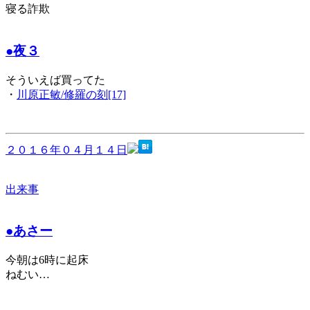
寝る詐欺
●夜３
そういえば買ってた
・
川原正敏/修羅の刻[17]
２０１６年０４月１４日
出来事
●あさー
今朝は6時に起床
ねむい…