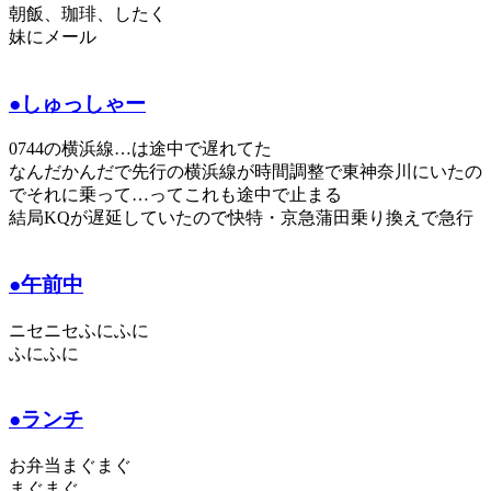
朝飯、珈琲、したく
妹にメール
●しゅっしゃー
0744の横浜線…は途中で遅れてた
なんだかんだで先行の横浜線が時間調整で東神奈川にいたの
でそれに乗って…ってこれも途中で止まる
結局KQが遅延していたので快特・京急蒲田乗り換えで急行
●午前中
ニセニセふにふに
ふにふに
●ランチ
お弁当まぐまぐ
まぐまぐ