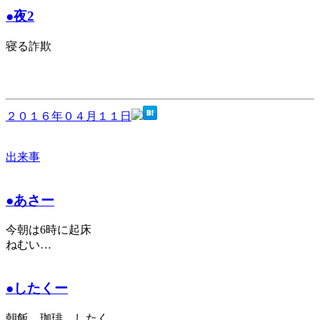
●夜2
寝る詐欺
２０１６年０４月１１日
出来事
●あさー
今朝は6時に起床
ねむい…
●したくー
朝飯、珈琲、したく