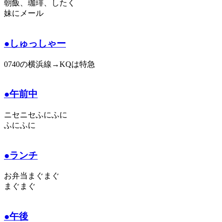
朝飯、珈琲、したく
妹にメール
●しゅっしゃー
0740の横浜線→KQは特急
●午前中
ニセニセふにふに
ふにふに
●ランチ
お弁当まぐまぐ
まぐまぐ
●午後