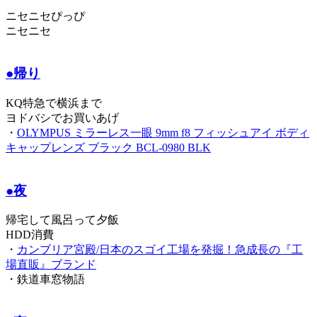
ニセニセぴっぴ
ニセニセ
●帰り
KQ特急で横浜まで
ヨドバシでお買いあげ
・
OLYMPUS ミラーレス一眼 9mm f8 フィッシュアイ ボディ
キャップレンズ ブラック BCL-0980 BLK
●夜
帰宅して風呂って夕飯
HDD消費
・
カンブリア宮殿/日本のスゴイ工場を発掘！急成長の『工
場直販』ブランド
・鉄道車窓物語