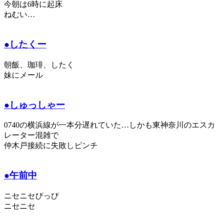
今朝は6時に起床
ねむい…
●したくー
朝飯、珈琲、したく
妹にメール
●しゅっしゃー
0740の横浜線が一本分遅れていた…しかも東神奈川のエスカ
レーター混雑で
仲木戸接続に失敗しピンチ
●午前中
ニセニセぴっぴ
ニセニセ