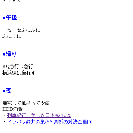
●午後
ニセニセふにふに
ふにふに
●帰り
KQ急行→急行
横浜線は座れず
●夜
帰宅して風呂って夕飯
HDD消費
・
列車紀行 美しき日本/#24 #26
・
ドラバラ鈴井の巣/VS 禁断の対決企画[5]