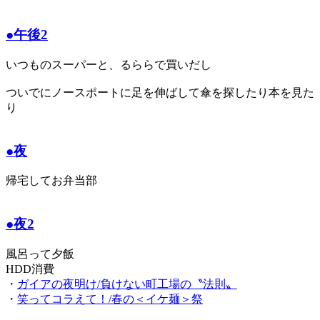
●午後2
いつものスーパーと、るららで買いだし
ついでにノースポートに足を伸ばして傘を探したり本を見た
り
●夜
帰宅してお弁当部
●夜2
風呂って夕飯
HDD消費
・
ガイアの夜明け/負けない町工場の〝法則〟
・
笑ってコラえて！/春の＜イケ麺＞祭