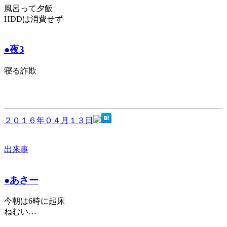
風呂って夕飯
HDDは消費せず
●夜3
寝る詐欺
２０１６年０４月１３日
出来事
●あさー
今朝は6時に起床
ねむい…