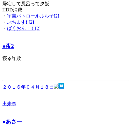
帰宅して風呂って夕飯
HDD消費
・
宇宙パトロールルル子[2]
・
ぷちます!![2]
・
ばくおん！！[2]
●夜2
寝る詐欺
２０１６年０４月１８日
出来事
●あさー