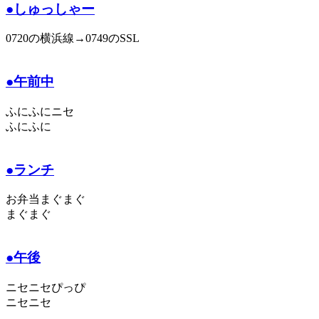
●しゅっしゃー
0720の横浜線→0749のSSL
●午前中
ふにふにニセ
ふにふに
●ランチ
お弁当まぐまぐ
まぐまぐ
●午後
ニセニセぴっぴ
ニセニセ