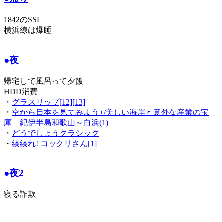
1842のSSL
横浜線は爆睡
●夜
帰宅して風呂って夕飯
HDD消費
・
グラスリップ[12][13]
・
空から日本を見てみよう+/美しい海岸と意外な産業の宝
庫 紀伊半島和歌山～白浜(1)
・
どうでしょうクラシック
・
繰繰れ! コックリさん[1]
●夜2
寝る詐欺