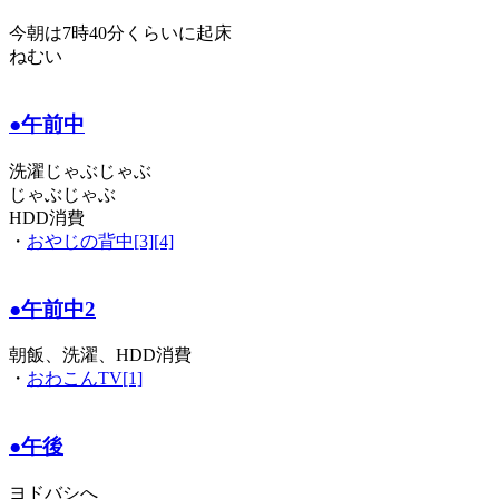
今朝は7時40分くらいに起床
ねむい
●午前中
洗濯じゃぶじゃぶ
じゃぶじゃぶ
HDD消費
・
おやじの背中[3][4]
●午前中2
朝飯、洗濯、HDD消費
・
おわこんTV[1]
●午後
ヨドバシへ