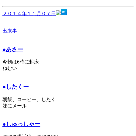
２０１４年１１月０７日
出来事
●あさー
今朝は6時に起床
ねむい
●したくー
朝飯、コーヒー、したく
妹にメール
●しゅっしゃー