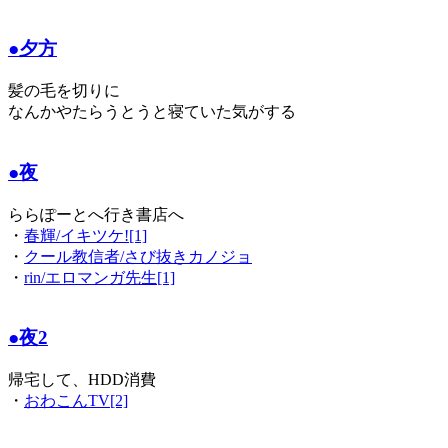
●夕方
髪の毛を切りに
なんかやたらうとうと寝ていた気がする
●夜
ららぽーとへ行き書店へ
・
春輝/イキツケ![1]
・
クール教信者/さび抜きカノジョ
・
rin/エロマンガ先生[1]
●夜2
帰宅して、HDD消費
・
おわこんTV[2]