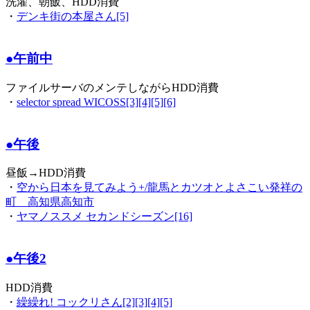
洗濯、朝飯、HDD消費
・
デンキ街の本屋さん[5]
●午前中
ファイルサーバのメンテしながらHDD消費
・
selector spread WICOSS[3][4][5][6]
●午後
昼飯→HDD消費
・
空から日本を見てみよう+/龍馬とカツオとよさこい発祥の
町 高知県高知市
・
ヤマノススメ セカンドシーズン[16]
●午後2
HDD消費
・
繰繰れ! コックリさん[2][3][4][5]