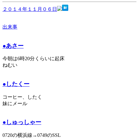
２０１４年１１月０６日
出来事
●あさー
今朝は6時20分くらいに起床
ねむい
●したくー
コーヒー、したく
妹にメール
●しゅっしゃー
0720の横浜線→0749のSSL