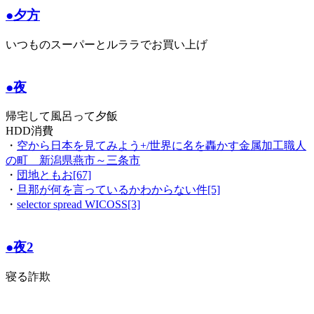
●夕方
いつものスーパーとルララでお買い上げ
●夜
帰宅して風呂って夕飯
HDD消費
・
空から日本を見てみよう+/世界に名を轟かす金属加工職人
の町 新潟県燕市～三条市
・
団地ともお[67]
・
旦那が何を言っているかわからない件[5]
・
selector spread WICOSS[3]
●夜2
寝る詐欺