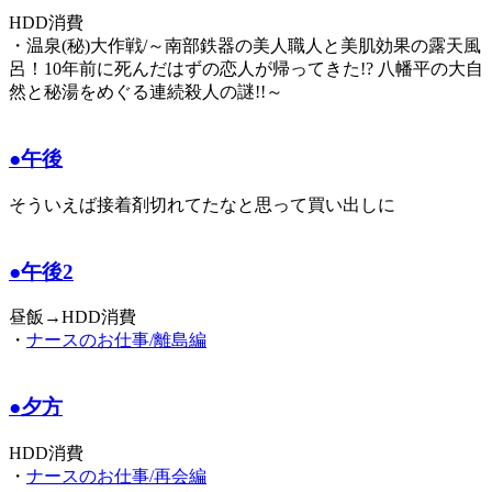
HDD消費
・温泉(秘)大作戦/～南部鉄器の美人職人と美肌効果の露天風
呂！10年前に死んだはずの恋人が帰ってきた!? 八幡平の大自
然と秘湯をめぐる連続殺人の謎!!～
●午後
そういえば接着剤切れてたなと思って買い出しに
●午後2
昼飯→HDD消費
・
ナースのお仕事/離島編
●夕方
HDD消費
・
ナースのお仕事/再会編