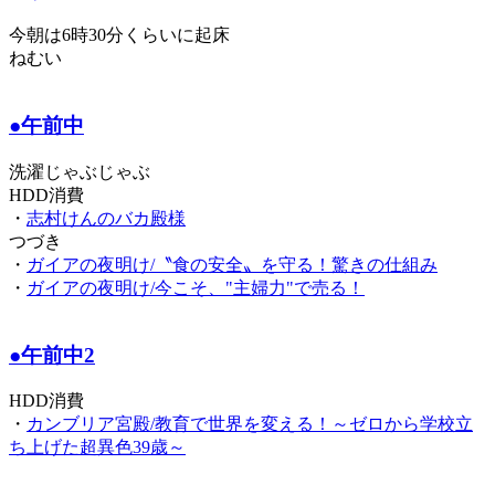
今朝は6時30分くらいに起床
ねむい
●午前中
洗濯じゃぶじゃぶ
HDD消費
・
志村けんのバカ殿様
つづき
・
ガイアの夜明け/〝食の安全〟を守る！驚きの仕組み
・
ガイアの夜明け/今こそ、"主婦力"で売る！
●午前中2
HDD消費
・
カンブリア宮殿/教育で世界を変える！～ゼロから学校立
ち上げた超異色39歳～