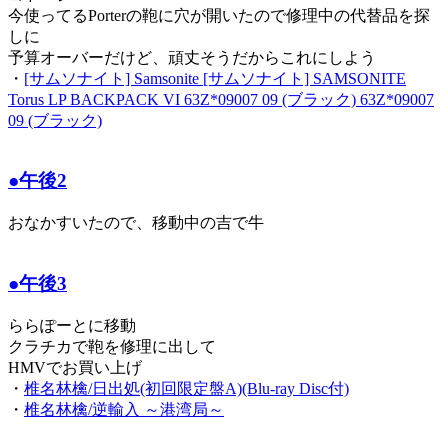
今使ってるPorterの鞄に穴が開いたので修理中の代替品を探
しに
予算オーバーだけど、頑丈そうだからこれにしよう
・
[サムソナイト] Samsonite [サムソナイト] SAMSONITE
Torus LP BACKPACK VI 63Z*09007 09 (ブラック) 63Z*09007
09 (ブラック)
●午後2
おなかすいたので、移動中の吉で牛
●午後3
ららぽーとに移動
クラチカで鞄を修理に出して
HMVでお買い上げ
・
椎名林檎/日出処(初回限定盤A)(Blu-ray Disc付)
・
椎名林檎/逆輸入 ～港湾局～