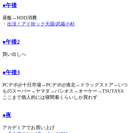
●午後
昼飯→HDD消費
・
出没！アド街ック天国/武蔵小杉
●午後2
買い出しへ
●午後3
PCデポ@十日市場→PCデポ@港北→ドラッグストア→いつ
ものスーパー→ヤマダ→パシオス→オーケー→TSUTAYA
ここまで個人的には寝間着くらいしか買わず
●夜
アカデミアでお買い上げ