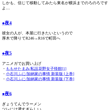
しかも、信じて移動してみたら東名が横浜までのろのろです
よ…
●夜4
彼女の人が、本屋に行きたいというので
厚木で降りてR246→R16で町田へ
●夜5
アニメガでお買い上げ
・
ももせたまみ/私設花野女子怪館[1]
・
小石川ふに/加納家の事情 新装版 [上巻]
・
小石川ふに/加納家の事情 新装版 [下巻]
●夜6
ぎょうてんでラーメン
ツレには濃すぎらしい