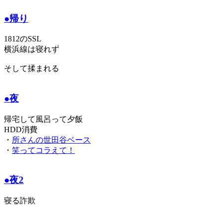
●帰り
1812のSSL
横浜線は寝れず
そして揉まれる
●夜
帰宅して風呂って夕飯
HDD消費
・
所さんの世田谷ベース
・
笑ってコラえて！
●夜2
寝る詐欺