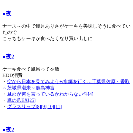
●夜
ナース～の中で観月ありさがケーキを美味しそうに食べてい
たので
こっちもケーキが食べたくなり買い出しに
●夜2
ケーキ食べて風呂って夕飯
HDD消費
・
空から日本を見てみよう+/水郷を行く…千葉県佐原～香取
～茨城県潮来～鹿島神宮
・
旦那が何を言っているかわからない件[4]
・
鷹の爪EX[25]
・
グラスリップ[8][9][10][11]
●夜2