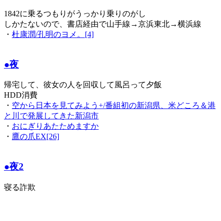
1842に乗るつもりがうっかり乗りのがし
しかたないので、書店経由で山手線→京浜東北→横浜線
・
杜康潤/孔明のヨメ。[4]
●夜
帰宅して、彼女の人を回収して風呂って夕飯
HDD消費
・
空から日本を見てみよう+/番組初の新潟県、米どころ＆港
と川で発展してきた新潟市
・
おにぎりあたためますか
・
鷹の爪EX[26]
●夜2
寝る詐欺