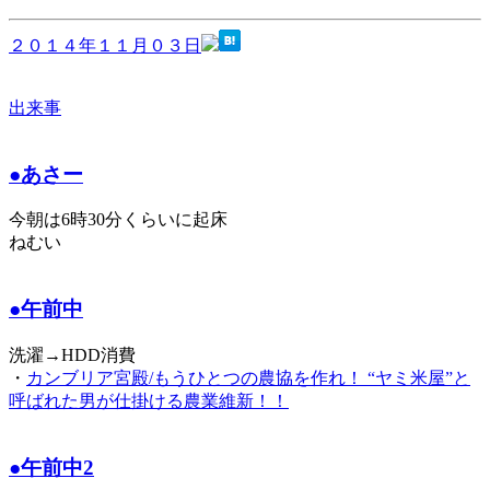
２０１４年１１月０３日
出来事
●あさー
今朝は6時30分くらいに起床
ねむい
●午前中
洗濯→HDD消費
・
カンブリア宮殿/もうひとつの農協を作れ！ “ヤミ米屋”と
呼ばれた男が仕掛ける農業維新！！
●午前中2