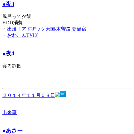
●夜3
風呂って夕飯
HDD消費
・
出没！アド街ック天国/木曽路 妻籠宿
・
おわこんTV[3]
●夜4
寝る詐欺
２０１４年１１月０８日
出来事
●あさー