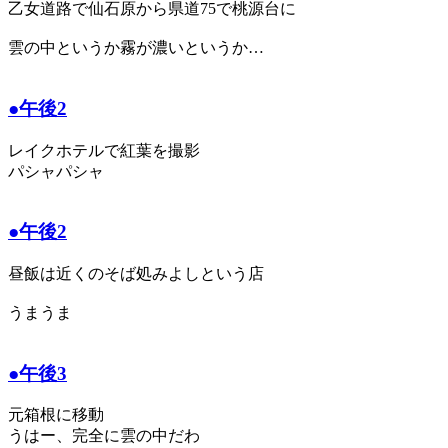
乙女道路で仙石原から県道75で桃源台に
雲の中というか霧が濃いというか…
●午後2
レイクホテルで紅葉を撮影
パシャパシャ
●午後2
昼飯は近くのそば処みよしという店
うまうま
●午後3
元箱根に移動
うはー、完全に雲の中だわ