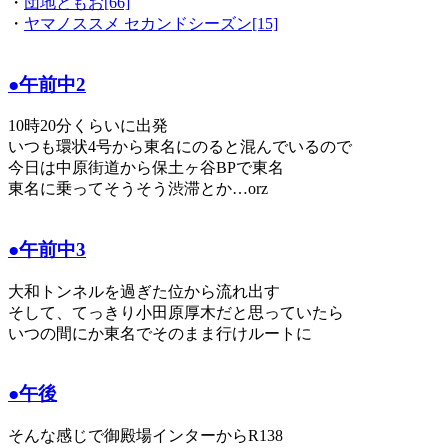
・
団地ともお[66]
・
ヤマノススメ セカンドシーズン[15]
●午前中2
10時20分くらいに出発
いつも環状4号から東名にのると混んでいるので
今日は中原街道から保土ヶ谷BPで東名
東名に乗ってそうそう渋滞とか…orz
●午前中3
大和トンネルを過ぎた位から流れ出す
そして、てっきり小田原厚木だと思っていたら
いつの間にか東名でそのまま行けルートに
●午後
そんな感じで御殿場インターからR138