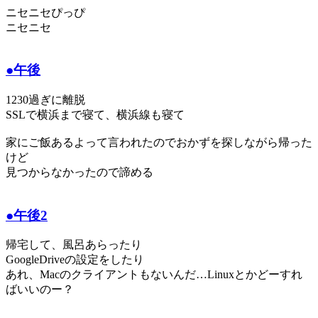
ニセニセぴっぴ
ニセニセ
●午後
1230過ぎに離脱
SSLで横浜まで寝て、横浜線も寝て
家にご飯あるよって言われたのでおかずを探しながら帰った
けど
見つからなかったので諦める
●午後2
帰宅して、風呂あらったり
GoogleDriveの設定をしたり
あれ、Macのクライアントもないんだ…Linuxとかどーすれ
ばいいのー？