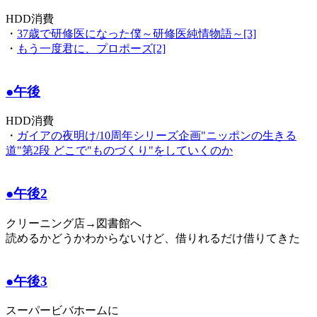
HDD消費
・
37歳で研修医になった僕～研修医純情物語～[3]
・
もう一度君に、プロポーズ[2]
●午後
HDD消費
・
ガイアの夜明け/10周年シリーズ企画"ニッポンの生きる
道"第2段 どこで"ものづくり"をしていくのか
●午後2
クリーニング店→図書館へ
読めるかどうかわからないけど、借りれるだけ借りてきた
●午後3
スーパービバホームに