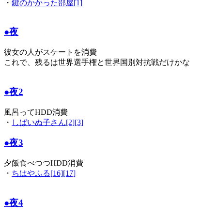
・
鍵のかかった部屋[1]
●夜
彼女の人がスケートを消費
これで、残るは世界選手権と世界国別対抗戦だけかな
●夜2
風呂ってHDD消費
・
しばいぬ子さん[2][3]
●夜3
夕飯食べつつHDD消費
・
ちはやふる[16][17]
●夜4