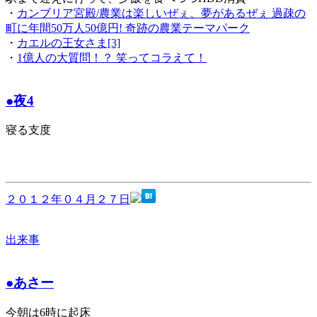
・
カンブリア宮殿/農業は楽しいぜぇ、夢があるぜぇ 過疎の
町に年間50万人50億円! 奇跡の農業テーマパーク
・
カエルの王女さま[3]
・
1億人の大質問！？ 笑ってコラえて！
●夜4
寝る支度
２０１２年０４月２７日
出来事
●あさー
今朝は6時に起床