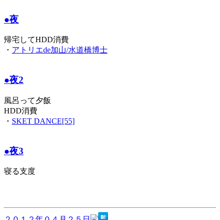
●夜
帰宅してHDD消費
・
アトリエde加山/水道橋博士
●夜2
風呂って夕飯
HDD消費
・
SKET DANCE[55]
●夜3
寝る支度
２０１２年０４月２５日