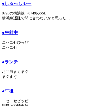
●しゅっしゃー
0720の横浜線→0749のSSL
横浜線遅延で間に合わないかと思った…
●午前中
ニセニセぴっぴ
ニセニセ
●ランチ
お弁当まぐまぐ
まぐまぐ
●午後
ニセニセピッピ
明日は22時出社