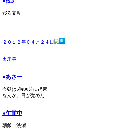
●夜3
寝る支度
２０１２年０４月２４日
出来事
●あさー
今朝は5時30分に起床
なんか、目が覚めた
●午前中
朝飯→洗濯