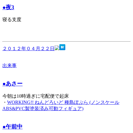
●夜3
寝る支度
２０１２年０４月２２日
出来事
●あさー
今朝は10時過ぎに宅配便で起床
・
WORKING!! ねんどろいど 種島ぽぷら (ノンスケール
ABS&PVC製塗装済み可動フィギュア)
●午前中