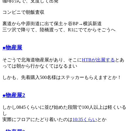
珈琲のんで、支度して出発
コンビニで朝飯査収
裏道から中原街道に出て保土ヶ谷BP→横浜新道
三ツ沢で降りて、陸橋渡って、R1にでてからそごうへ
●物産展
そごうで北海道物産展があり、そこに
HTBが出展する
とあ
っては朝から行かなくてはなるまい
しかも、先着購入500名様はステッカーもらえますとか！
●物産展2
しかし0845くらいに並び始めた段階で100人以上は軽くいる
し
実際にフロアにたどり着いたのは
10:35くらい
とか