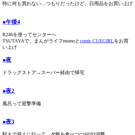
特に何も買わない…つもりだったけど、日用品をお買い上げ
●午後4
R246を使ってセンターへ
TSUTAYAで、まんがライフmomoと
comic CUEGIRL
をお買
い上げ
●夜
ドラッグストア→スーパー経由で帰宅
●夜2
風呂って迎撃準備
●夜3
駅まで迎えに行って、夕飯を食べつつHDD消費