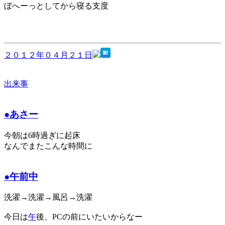
ぼへーっとしてから寝る支度
２０１２年０４月２１日
出来事
●あさー
今朝は6時過ぎに起床
なんでまたこんな時間に
●午前中
洗濯→洗濯→風呂→洗濯
今日は
午
後、PCの前にいたいからなー