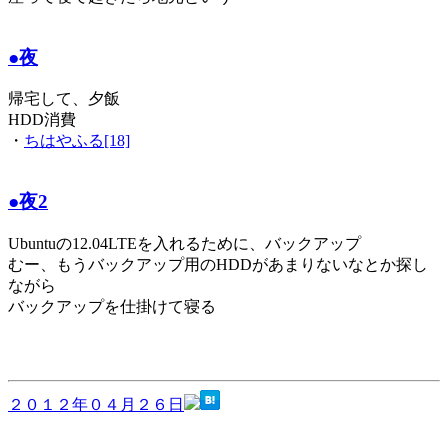
●夜
帰宅して、夕飯
HDD消費
・
ちはやふる[18]
●夜2
Ubuntuの12.04LTEを入れるために、バックアップ
むー、もうバックアップ用のHDDがあまりないなとか探し
ながら
バックアップを仕掛けて寝る
２０１２年０４月２６日