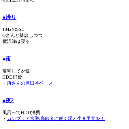
●帰り
1842のSSL
Oさんと雑談しつつ
横浜線は寝る
●夜
帰宅して夕飯
HDD消費
・
所さんの世田谷ベース
●夜2
風呂ってHDD消費
・
カンブリア宮殿/高齢者に働く場と生き甲斐を！