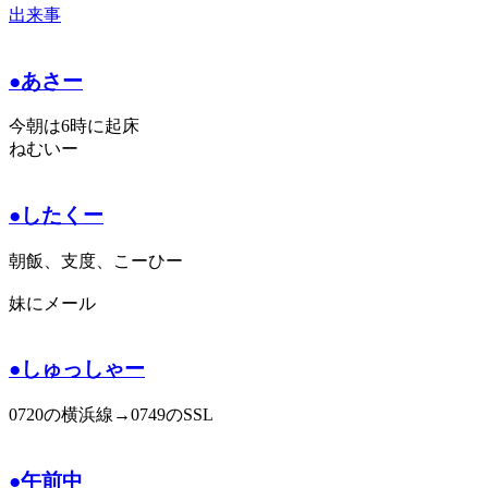
出来事
●あさー
今朝は6時に起床
ねむいー
●したくー
朝飯、支度、こーひー
妹にメール
●しゅっしゃー
0720の横浜線→0749のSSL
●午前中