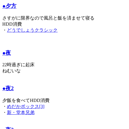
●夕方
さすがに限界なので風呂と飯を済ませて寝る
HDD消費
・
どうでしょうクラシック
●夜
22時過ぎに起床
ねむいな
●夜2
夕飯を食べてHDD消費
・
めだかボックス[3]
・
新・堂本兄弟