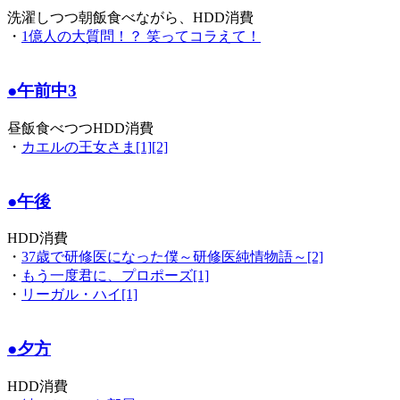
洗濯しつつ朝飯食べながら、HDD消費
・
1億人の大質問！？ 笑ってコラえて！
●午前中3
昼飯食べつつHDD消費
・
カエルの王女さま[1][2]
●午後
HDD消費
・
37歳で研修医になった僕～研修医純情物語～[2]
・
もう一度君に、プロポーズ[1]
・
リーガル・ハイ[1]
●夕方
HDD消費