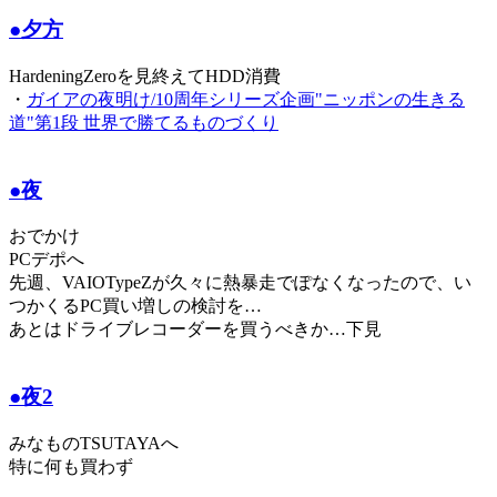
●夕方
HardeningZeroを見終えてHDD消費
・
ガイアの夜明け/10周年シリーズ企画"ニッポンの生きる
道"第1段 世界で勝てるものづくり
●夜
おでかけ
PCデポへ
先週、VAIOTypeZが久々に熱暴走でぽなくなったので、い
つかくるPC買い増しの検討を…
あとはドライブレコーダーを買うべきか…下見
●夜2
みなものTSUTAYAへ
特に何も買わず