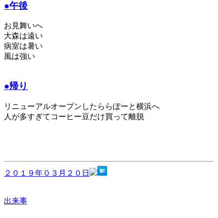
●午後
お見舞いへ
大森は遠い
病室は暑い
風は強い
●帰り
リニューアルオープンしたららぽーと横浜へ
人が多すぎてコーヒー豆だけ買って離脱
２０１９年０３月２０日
出来事