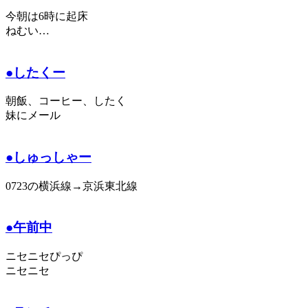
今朝は6時に起床
ねむい…
●したくー
朝飯、コーヒー、したく
妹にメール
●しゅっしゃー
0723の横浜線→京浜東北線
●午前中
ニセニセぴっぴ
ニセニセ