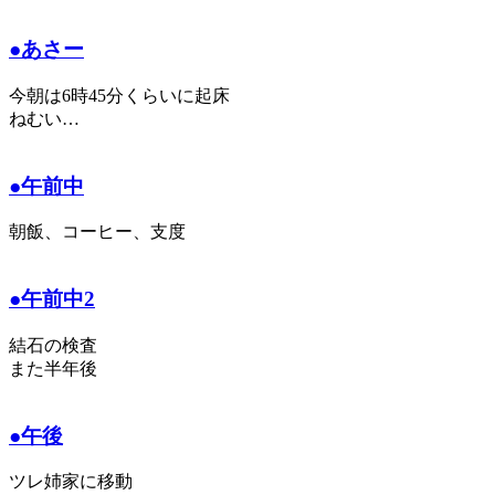
●あさー
今朝は6時45分くらいに起床
ねむい…
●午前中
朝飯、コーヒー、支度
●午前中2
結石の検査
また半年後
●午後
ツレ姉家に移動