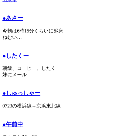
●あさー
今朝は6時15分くらいに起床
ねむい…
●したくー
朝飯、コーヒー、したく
妹にメール
●しゅっしゃー
0723の横浜線→京浜東北線
●午前中