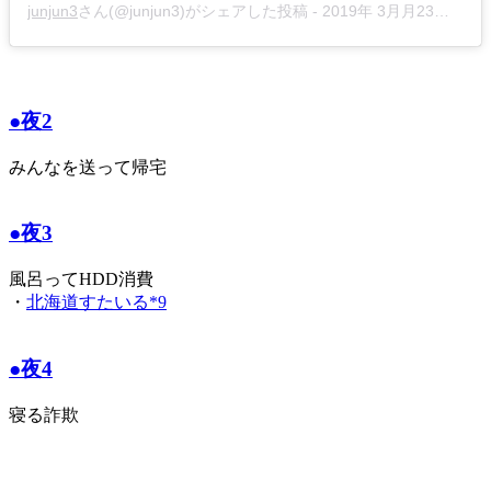
junjun3
さん(@junjun3)がシェアした投稿 -
2019年 3月月23日
午
前5
●夜2
みんなを送って帰宅
●夜3
風呂ってHDD消費
・
北海道すたいる*9
●夜4
寝る詐欺