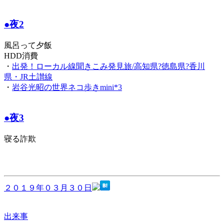
●夜2
風呂って夕飯
HDD消費
・
出発！ローカル線聞きこみ発見旅/高知県?徳島県?香川
県・JR土讃線
・
岩谷光昭の世界ネコ歩きmini*3
●夜3
寝る詐欺
２０１９年０３月３０日
出来事