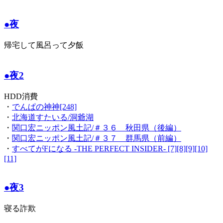
●夜
帰宅して風呂って夕飯
●夜2
HDD消費
・
でんぱの神神[248]
・
北海道すたいる/洞爺湖
・
関口宏ニッポン風土記/＃３６ 秋田県（後編）
・
関口宏ニッポン風土記/＃３７ 群馬県（前編）
・
すべてがFになる -THE PERFECT INSIDER- [7][8][9][10]
[11]
●夜3
寝る詐欺