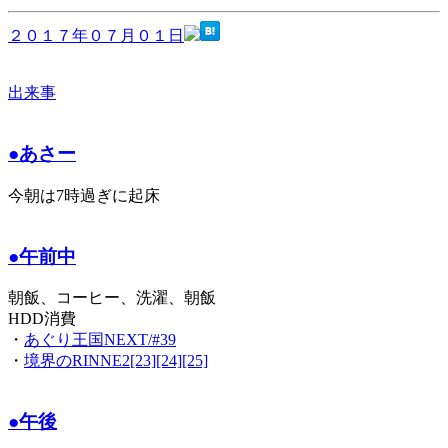
２０１７年０７月０１日
出来事
●あさー
今朝は7時過ぎに起床
●午前中
朝飯、コーヒー、洗濯、朝飯
HDD消費
・
あぐり王国NEXT/#39
・
境界のRINNE2[23][24][25]
●午後