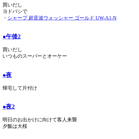
買いだし
ヨドバシで
・
シャープ 超音波ウォッシャー ゴールド UW-A1-N
●午後2
買いだし
いつものスーパーとオーケー
●夜
帰宅して片付け
●夜2
明日のお出かけに向けて客人来襲
夕飯は大桜