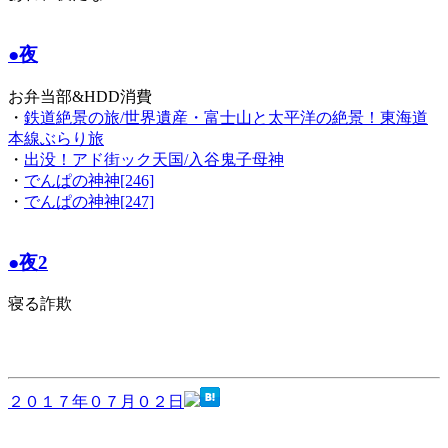
●夜
お弁当部&HDD消費
・
鉄道絶景の旅/世界遺産・富士山と太平洋の絶景！東海道
本線ぶらり旅
・
出没！アド街ック天国/入谷鬼子母神
・
でんぱの神神[246]
・
でんぱの神神[247]
●夜2
寝る詐欺
２０１７年０７月０２日