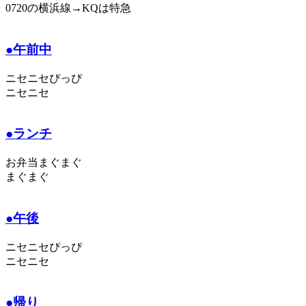
0720の横浜線→KQは特急
●午前中
ニセニセぴっぴ
ニセニセ
●ランチ
お弁当まぐまぐ
まぐまぐ
●午後
ニセニセぴっぴ
ニセニセ
●帰り