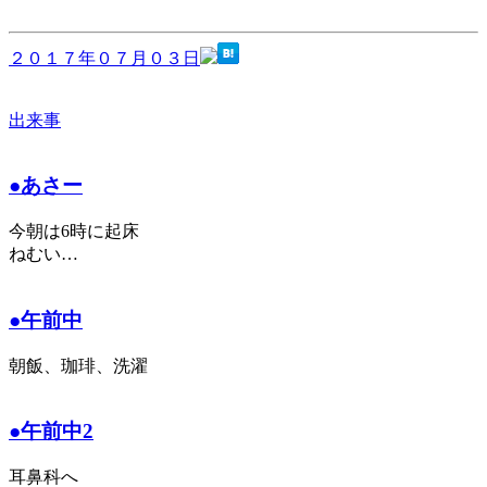
２０１７年０７月０３日
出来事
●あさー
今朝は6時に起床
ねむい…
●午前中
朝飯、珈琲、洗濯
●午前中2
耳鼻科へ