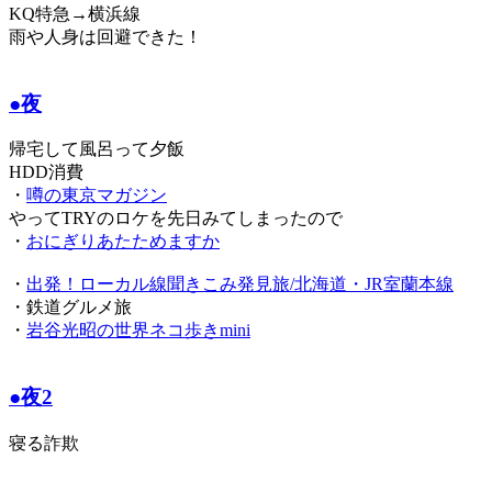
KQ特急→横浜線
雨や人身は回避できた！
●夜
帰宅して風呂って夕飯
HDD消費
・
噂の東京マガジン
やってTRYのロケを先日みてしまったので
・
おにぎりあたためますか
・
出発！ローカル線聞きこみ発見旅/北海道・JR室蘭本線
・鉄道グルメ旅
・
岩谷光昭の世界ネコ歩きmini
●夜2
寝る詐欺