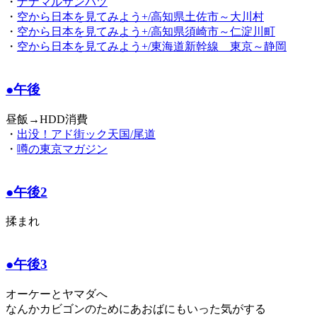
・
ナナマルサンバツ
・
空から日本を見てみよう+/高知県土佐市～大川村
・
空から日本を見てみよう+/高知県須崎市～仁淀川町
・
空から日本を見てみよう+/東海道新幹線 東京～静岡
●午後
昼飯→HDD消費
・
出没！アド街ック天国/尾道
・
噂の東京マガジン
●午後2
揉まれ
●午後3
オーケーとヤマダへ
なんかカビゴンのためにあおばにもいった気がする