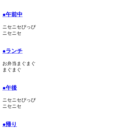
●午前中
ニセニセぴっぴ
ニセニセ
●ランチ
お弁当まぐまぐ
まぐまぐ
●午後
ニセニセぴっぴ
ニセニセ
●帰り