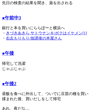
先日の検査の結果を聞き、薬を出される
●午前中3
銀行と本を買いにららぽーと横浜へ
・
きづきあきら,サトウナンキ/ボクはイケメン[1]
・
右左もりもり/放課後の本屋さん
●午後
帰宅して洗濯
じゃぶじゃぶ
●午後2
昼飯を食べに外出して、ついでに豆苗の種を買い
揉まれた後、買いだしをして帰宅
あれ、夜だな…