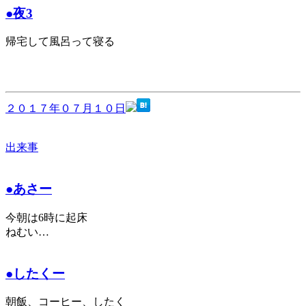
●夜3
帰宅して風呂って寝る
２０１７年０７月１０日
出来事
●あさー
今朝は6時に起床
ねむい…
●したくー
朝飯、コーヒー、したく