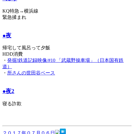
KQ特急→横浜線
緊急揉まれ
●夜
帰宅して風呂って夕飯
HDD消費
・
発掘!鉄道記録映像/#10 「武蔵野操車場」（日本国有鉄
道）
・
所さんの世田谷ベース
●夜2
寝る詐欺
２０１７年０７月０６日