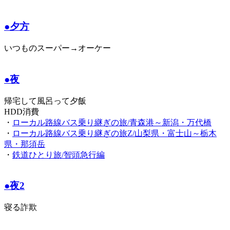
●夕方
いつものスーパー→オーケー
●夜
帰宅して風呂って夕飯
HDD消費
・
ローカル路線バス乗り継ぎの旅/青森港～新潟・万代橋
・
ローカル路線バス乗り継ぎの旅Z/山梨県・富士山～栃木
県・那須岳
・
鉄道ひとり旅/智頭急行編
●夜2
寝る詐欺