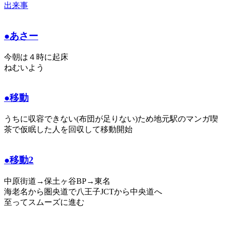
出来事
●あさー
今朝は４時に起床
ねむいよう
●移動
うちに収容できない(布団が足りない)ため地元駅のマンガ喫
茶で仮眠した人を回収して移動開始
●移動2
中原街道→保土ヶ谷BP→東名
海老名から圏央道で八王子JCTから中央道へ
至ってスムーズに進む