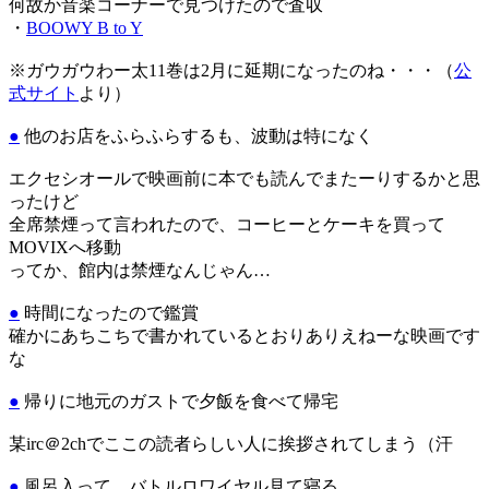
何故か音楽コーナーで見つけたので査収
・
BOOWY B to Y
※ガウガウわー太11巻は2月に延期になったのね・・・（
公
式サイト
より）
●
他のお店をふらふらするも、波動は特になく
エクセシオールで映画前に本でも読んでまたーりするかと思
ったけど
全席禁煙って言われたので、コーヒーとケーキを買って
MOVIXへ移動
ってか、館内は禁煙なんじゃん…
●
時間になったので鑑賞
確かにあちこちで書かれているとおりありえねーな映画です
な
●
帰りに地元のガストで夕飯を食べて帰宅
某irc＠2chでここの読者らしい人に挨拶されてしまう（汗
●
風呂入って、バトルロワイヤル見て寝る