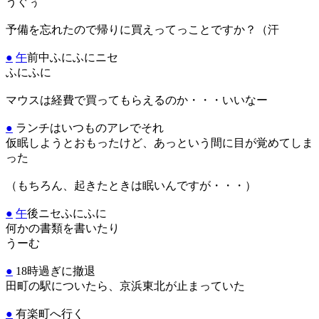
うぐぅ
予備を忘れたので帰りに買えってっことですか？（汗
●
午
前中ふにふにニセ
ふにふに
マウスは経費で買ってもらえるのか・・・いいなー
●
ランチはいつものアレでそれ
仮眠しようとおもったけど、あっという間に目が覚めてしま
った
（もちろん、起きたときは眠いんですが・・・）
●
午
後ニセふにふに
何かの書類を書いたり
うーむ
●
18時過ぎに撤退
田町の駅についたら、京浜東北が止まっていた
●
有楽町へ行く