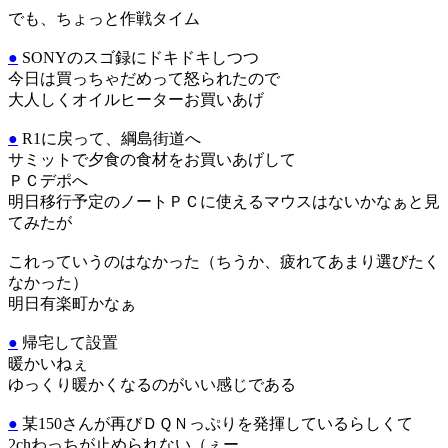
でも、ちょっと作戦タイム
●
SONYのスゴ録にドキドキしつつ
今日は買っちゃだめって怒られたので
大人しくオイルヒーターお買いあげ
●
R1に戻って、綱島街道へ
サミットで夕食の食材をお買いあげして
ＰＣデポへ
明日移行予定のノートＰＣに使えるマウスはないかなぁと見
てみたが
これっていうのはなかった（ちうか、疲れてあまり選びたく
なかった）
明日有楽町かなぁ
●
帰宅して設置
暖かいねぇ
ゆっくり暖かくなるのがいい感じである
●
某150さんが再びＤＱＮっぷりを発揮しているらしくて
2chわっちが止められない（ぇー