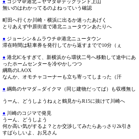
●
コジマ＠港北→ヤマダ＠テックランド上山
無いのはわかってるのよねっていう確認
町田へ行くか川崎・横浜に出るか迷ったあげく
とりあえず中原街道で港北ニュータウンあたりへ
●
ジョーシン＆ムラウチ＠港北ニュータウン
滞在時間は駐車券を発行してから返すまでで10分（ぇ
●
港北ICをすぎて、新横浜から環状二号へ移動して途中にあ
ったホームセンターを冷やかしつつ
綱島のLAOX
なんか、オモチャコーナーも立ち寄ってしまった（汗
●
綱島のヤマダ→ダイクマ（同じ建物だってば）も収穫無し
うーん、どうしようねぇと鶴見からR15に抜けて川崎へ
●
川崎のコジマで発見
うーん、どうしよう
何か高い気がするよ？とか交渉してみたらあっさり2k引き
すばらしいよ、お兄さん