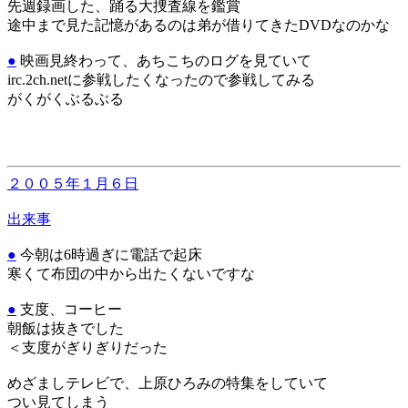
先週録画した、踊る大捜査線を鑑賞
途中まで見た記憶があるのは弟が借りてきたDVDなのかな
●
映画見終わって、あちこちのログを見ていて
irc.2ch.netに参戦したくなったので参戦してみる
がくがくぶるぶる
２００５年１月６日
出来事
●
今朝は6時過ぎに電話で起床
寒くて布団の中から出たくないですな
●
支度、コーヒー
朝飯は抜きでした
＜支度がぎりぎりだった
めざましテレビで、上原ひろみの特集をしていて
つい見てしまう