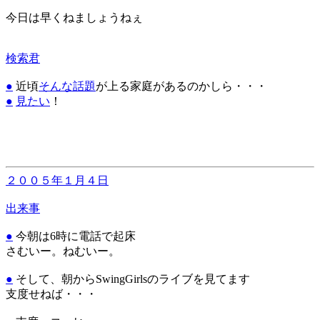
今日は早くねましょうねぇ
検索君
●
近頃
そんな話題
が上る家庭があるのかしら・・・
●
見たい
！
２００５年１月４日
出来事
●
今朝は6時に電話で起床
さむいー。ねむいー。
●
そして、朝からSwingGirlsのライブを見てます
支度せねば・・・