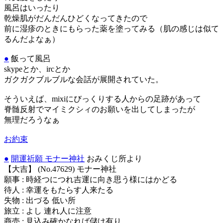
風呂はいったり
乾燥肌がだんだんひどくなってきたので
前に湿疹のときにもらった薬を塗ってみる（肌の感じは似て
るんだよなぁ）
●
飯って風呂
skypeとか、ircとか
ガクガクブルブルな会話が展開されていた。
そういえば、mixiにびっくりする人からの足跡があって
脊髄反射でマイミクシィのお願いを出してしまったが
無理だろうなぁ
お約束
●
開運祈願 モナー神社
おみくじ所より
【大吉】 (No.47629) モナー神社
願事 : 時経つにつれ吉運に向き思う様にはかどる
待人 : 幸運をもたらす人来たる
失物 : 出づる 低い所
旅立 : よし 連れ人に注意
商売 : 見込み確かなれば儲け有り