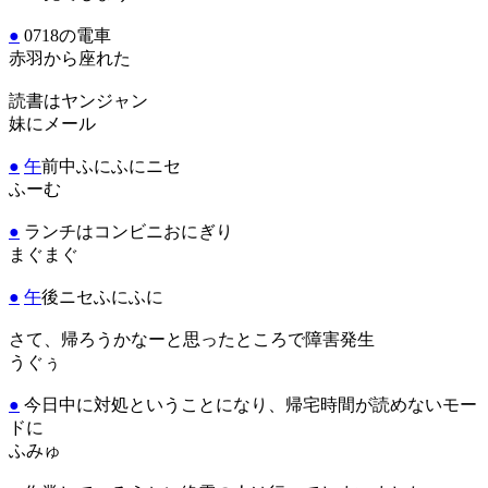
●
0718の電車
赤羽から座れた
読書はヤンジャン
妹にメール
●
午
前中ふにふにニセ
ふーむ
●
ランチはコンビニおにぎり
まぐまぐ
●
午
後ニセふにふに
さて、帰ろうかなーと思ったところで障害発生
うぐぅ
●
今日中に対処ということになり、帰宅時間が読めないモー
ドに
ふみゅ