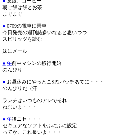
●
支度、コーヒー
朝ご飯は餅とお茶
まぐまぐ
●
0709の電車に乗車
今日発売の週刊誌多いなぁと思いつつ
スピリッツを読む
妹にメール
●
午
前中マシンの移行開始
のんびり
●
お昼休みにやっとこSP2パッチあてに・・・
のんびりだ（汗
ランチはいつものアレでそれ
ねむいよ・・・
●
午
後ニセ・・・
セキュアなソフトをふにふに設定
ってか、これ長いよ・・・