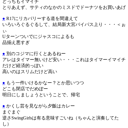
どっちもイマイチ
とりあえず、サティのなかのミスドでドーナツをお買いあげ
●
R17にリカバリーする道を間違えて
いろいろぐるぐるして、結局新大宮バイパス上り・・・＜ぉ
ぃ
Uターンついでにジャスコによるも
品揃え悪すぎ
●
別のコジマに行くとあるねー
アレはタイマー無いけど安い・・・これはタイマーイマイチ
だけど経済的っぽい
高いのはスリムだけど高い
●
もう一件いけるかなー？とか思いつつ
どこも閉店でだめぽー
明日にしましょうということで、帰宅
●
かくし芸を見ながら夕飯はカレー
まぐまぐ
逆さSwingGirlsは有る意味すごいね（ちゃんと演奏してた
し）