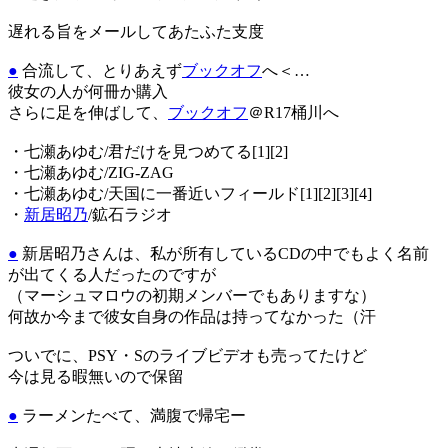
遅れる旨をメールしてあたふた支度
●
合流して、とりあえず
ブックオフ
へ＜…
彼女の人が何冊か購入
さらに足を伸ばして、
ブックオフ
＠R17桶川へ
・七瀬あゆむ/君だけを見つめてる[1][2]
・七瀬あゆむ/ZIG-ZAG
・七瀬あゆむ/天国に一番近いフィールド[1][2][3][4]
・
新居昭乃
/鉱石ラジオ
●
新居昭乃さんは、私が所有しているCDの中でもよく名前
が出てくる人だったのですが
（マーシュマロウの初期メンバーでもありますな）
何故か今まで彼女自身の作品は持ってなかった（汗
ついでに、PSY・Sのライブビデオも売ってたけど
今は見る暇無いので保留
●
ラーメンたべて、満腹で帰宅ー