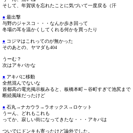
そして、年賀状を忘れたことに気づいて一度戻る（汗
●
最出撃
与野のジャスコ・・・なんか歩き回って
冬場の耳を温かくしてくれる何かを買ったり
●
コジマはこれってのが無かった
そのあとの、ヤマダも404
うーむ？
次はアキバかな
●
アキバに移動
全然混んでないな
首都高の電光掲示板みると、板橋本町～谷町すぎて池尻まで
断続風味だったけど
●
石丸→ナカウラ→ラオックス→ロケット
うーん、どれもこれも
ってか、寂しい街になってきたな・・・アキバは
ついでにドンキも寄ったけど論外でした。