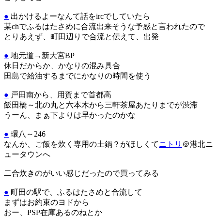
●
出かけるよーなんて話をircでしていたら
某chでふるはたさめに合流出来そうな予感と言われたので
とりあえず、町田辺りで合流と伝えて、出発
●
地元道→新大宮BP
休日だからか、かなりの混み具合
田島で給油するまでにかなりの時間を使う
●
戸田南から、用賀まで首都高
飯田橋～北の丸と六本木から三軒茶屋あたりまでが渋滞
うーん、まぁ下よりは早かったのかな
●
環八～246
なんか、ご飯を炊く専用の土鍋？がほしくて
ニトリ
＠港北ニ
ュータウンへ
二合炊きのがいい感じだったので買ってみる
●
町田の駅で、ふるはたさめと合流して
まずはお約束のヨドから
おー、PSP在庫あるのねとか