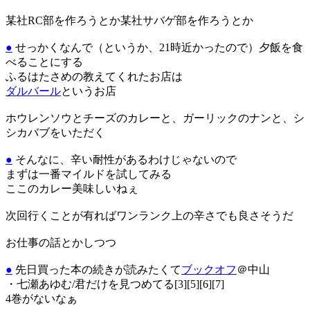
某社RC部を作ろうとか某社サバゲ部を作ろうとか
●
せっかくなんで（というか、21時近かったので）夕飯を食
べることにする
ふるはたさめの教えてくれたお店は
ダルバール
というお店
ホウレンソウとチーズのカレーと、ガーリックのナンと、シ
シカバブをいただく
●
そんなに、辛い耐性があるわけじゃないので
まずは一番マイルドを試してみる
ここのカレー美味しいねぇ
次回行くことが有ればワンランク上の辛さでも良さそうだ
お仕事の話とかしつつ
●
先日買った本の続きが読みたくて
ブックオフ
＠中山
・七瀬あゆむ/君だけを見つめてる[3][5][6][7]
4巻がないなぁ