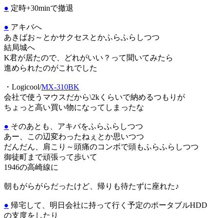
●
定時+30minで撤退
●
アキバへ
あきばお～とかサクセスとかふらふらしつつ
結局城へ
K君が居たので、どれがいい？って聞いてみたら
進められたのがこれでした
・Logicool/
MX-310BK
会社で使うマウスだから\2kくらいで納めるつもりが
ちょっと高い買い物になってしまったな
●
そのあとも、アキバをふらふらしつつ
あー、この辺変わったねぇとか思いつつ
だんだん、肩こり～頭痛のコンボで頭もふらふらしつつ
御徒町まで頑張って歩いて
1946の高崎線に
朝もがらがらだったけど、帰りも待たずに座れた♪
●
帰宅して、明日会社に持って行く予定のポータブルHDD
の支度をしたり