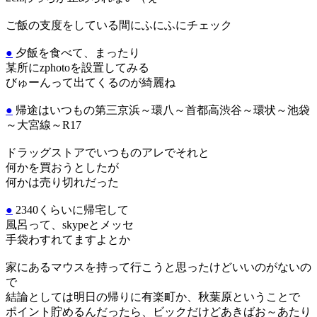
ご飯の支度をしている間にふにふにチェック
●
夕飯を食べて、まったり
某所にzphotoを設置してみる
びゅーんって出てくるのが綺麗ね
●
帰途はいつもの第三京浜～環八～首都高渋谷～環状～池袋
～大宮線～R17
ドラッグストアでいつものアレでそれと
何かを買おうとしたが
何かは売り切れだった
●
2340くらいに帰宅して
風呂って、skypeとメッセ
手袋わすれてますよとか
家にあるマウスを持って行こうと思ったけどいいのがないの
で
結論としては明日の帰りに有楽町か、秋葉原ということで
ポイント貯めるんだったら、ビックだけどあきばお～あたり