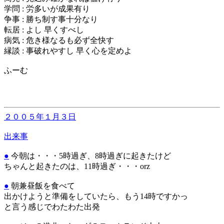
学問 : 労多いが成果有り
争事 : 勝ち制す事十分なり
転居 : よし 早くすべし
病気 : 危き様なるも必ず全快す
縁談 : 事破れやすし 早く心を定めよ
ふーむ
２００５年１月３日
出来事
●
今朝は・・・5時過ぎ、8時過ぎに起きたけど
ちゃんと起きたのは、11時過ぎ・・・orz
●
朝兼昼飯を食べて
出かけようと準備をしていたら、もう14時ですかっ
と言う感じでわたわた出発