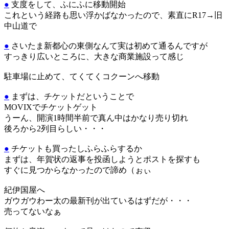
●
支度をして、ふにふに移動開始
これという経路も思い浮かばなかったので、素直にR17→旧
中山道で
●
さいたま新都心の東側なんて実は初めて通るんですが
すっきり広いところに、大きな商業施設って感じ
駐車場に止めて、てくてくコクーンへ移動
●
まずは、チケットだということで
MOVIXでチケットゲット
うーん、開演1時間半前で真ん中はかなり売り切れ
後ろから2列目らしい・・・
●
チケットも買ったしふらふらするか
まずは、年賀状の返事を投函しようとポストを探すも
すぐに見つからなかったので諦め（ぉぃ
紀伊国屋へ
ガウガウわー太の最新刊が出ているはずだが・・・
売ってないなぁ