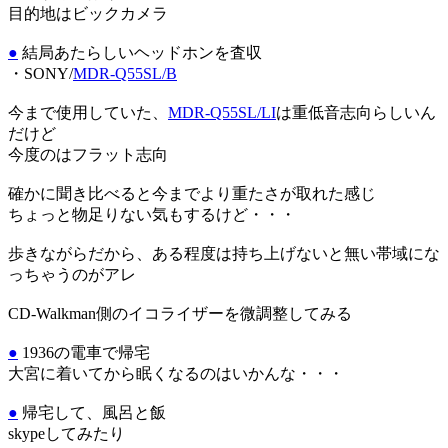
目的地はビックカメラ
●
結局あたらしいヘッドホンを査収
・SONY/
MDR-Q55SL/B
今まで使用していた、
MDR-Q55SL/LI
は重低音志向らしいん
だけど
今度のはフラット志向
確かに聞き比べると今までより重たさが取れた感じ
ちょっと物足りない気もするけど・・・
歩きながらだから、ある程度は持ち上げないと無い帯域にな
っちゃうのがアレ
CD-Walkman側のイコライザーを微調整してみる
●
1936の電車で帰宅
大宮に着いてから眠くなるのはいかんな・・・
●
帰宅して、風呂と飯
skypeしてみたり