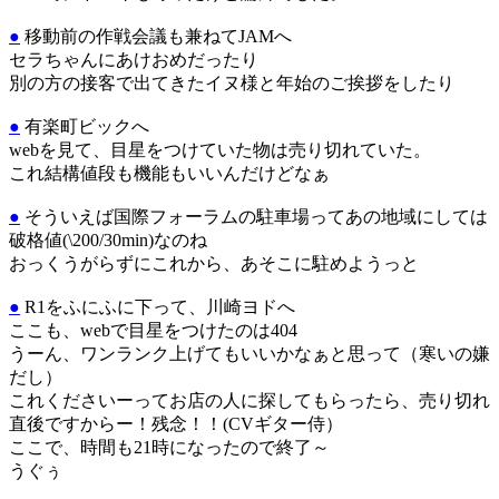
●
移動前の作戦会議も兼ねてJAMへ
セラちゃんにあけおめだったり
別の方の接客で出てきたイヌ様と年始のご挨拶をしたり
●
有楽町ビックへ
webを見て、目星をつけていた物は売り切れていた。
これ結構値段も機能もいいんだけどなぁ
●
そういえば国際フォーラムの駐車場ってあの地域にしては
破格値(\200/30min)なのね
おっくうがらずにこれから、あそこに駐めようっと
●
R1をふにふに下って、川崎ヨドへ
ここも、webで目星をつけたのは404
うーん、ワンランク上げてもいいかなぁと思って（寒いの嫌
だし）
これくださいーってお店の人に探してもらったら、売り切れ
直後ですからー！残念！！(CVギター侍）
ここで、時間も21時になったので終了～
うぐぅ