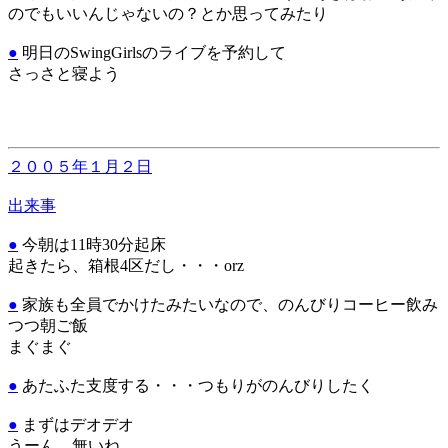
のでもいいんじゃないの？とか思ってみたり
●
明日のSwingGirlsのライブを予約して
さっさと寝よう
２００５年１月２日
出来事
●
今朝は11時30分起床
起きたら、箱根4区だし・・・orz
●
家族も全員でかけたみたいなので、のんびりコーヒー飲み
つつ朝ご飯
まぐまぐ
●
あたふた支度する・・・つもりがのんびりしたく
●
まずはデオデオ
うーん、無いね