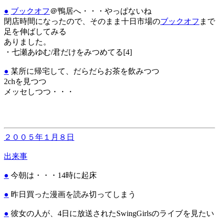
●
ブックオフ
＠鴨居へ・・・やっぱないね
閉店時間になったので、そのまま十日市場の
ブックオフ
まで
足を伸ばしてみる
ありました。
・七瀬あゆむ/君だけをみつめてる[4]
●
某所に帰宅して、だらだらお茶を飲みつつ
2chを見つつ
メッセしつつ・・・
２００５年１月８日
出来事
●
今朝は・・・14時に起床
●
昨日買った漫画を読み切ってしまう
●
彼女の人が、4日に放送されたSwingGirlsのライブを見たい