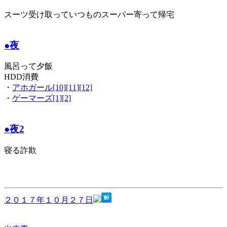
スーツ受け取っていつものスーパー寄って帰宅
●夜
風呂って夕飯
HDD消費
・
アホガール[10][11][12]
・
ゲーマーズ[1][2]
●夜2
寝る詐欺
２０１７年１０月２７日