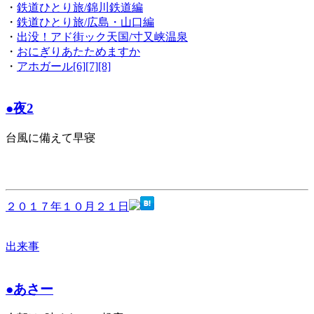
・
鉄道ひとり旅/錦川鉄道編
・
鉄道ひとり旅/広島・山口編
・
出没！アド街ック天国/寸又峡温泉
・
おにぎりあたためますか
・
アホガール[6][7][8]
●夜2
台風に備えて早寝
２０１７年１０月２１日
出来事
●あさー