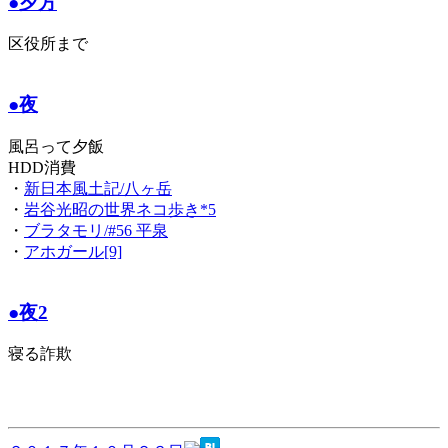
●夕方
区役所まで
●夜
風呂って夕飯
HDD消費
・
新日本風土記/八ヶ岳
・
岩谷光昭の世界ネコ歩き*5
・
ブラタモリ/#56 平泉
・
アホガール[9]
●夜2
寝る詐欺