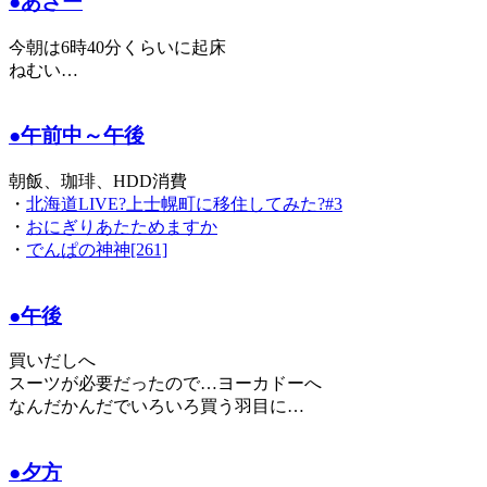
●あさー
今朝は6時40分くらいに起床
ねむい…
●午前中～午後
朝飯、珈琲、HDD消費
・
北海道LIVE?上士幌町に移住してみた?#3
・
おにぎりあたためますか
・
でんぱの神神[261]
●午後
買いだしへ
スーツが必要だったので…ヨーカドーへ
なんだかんだでいろいろ買う羽目に…
●夕方