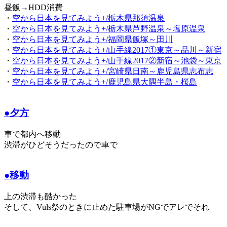
昼飯→HDD消費
・
空から日本を見てみよう+/栃木県那須温泉
・
空から日本を見てみよう+/栃木県芦野温泉～塩原温泉
・
空から日本を見てみよう+/福岡県飯塚～田川
・
空から日本を見てみよう+/山手線2017①東京～品川～新宿
・
空から日本を見てみよう+/山手線2017②新宿～池袋～東京
・
空から日本を見てみよう+/宮崎県日南～鹿児島県志布志
・
空から日本を見てみよう+/鹿児島県大隅半島・桜島
●夕方
車で都内へ移動
渋滞がひどそうだったので車で
●移動
上の渋滞も酷かった
そして、Vuls祭のときに止めた駐車場がNGでアレでそれ