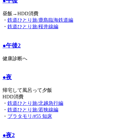
●午後
昼飯→HDD消費
・
鉄道ひとり旅/鹿島臨海鉄道編
・
鉄道ひとり旅/桜井線編
●午後2
健康診断へ
●夜
帰宅して風呂って夕飯
HDD消費
・
鉄道ひとり旅/北越急行編
・
鉄道ひとり旅/若狭線編
・
ブラタモリ/#55 知床
●夜2