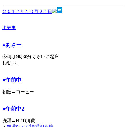
２０１７年１０月２４日
出来事
●あさー
今朝は6時30分くらいに起床
ねむい…
●午前中
朝飯→コーヒー
●午前中2
洗濯→HDD消費
・
鉄道ひとり旅/播但線編