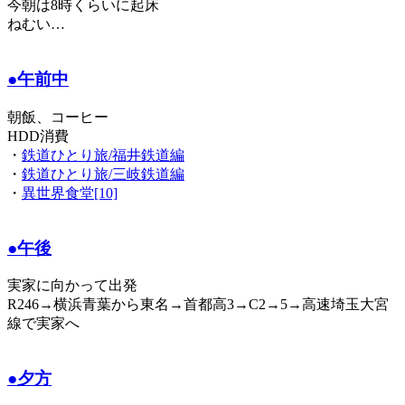
今朝は8時くらいに起床
ねむい…
●午前中
朝飯、コーヒー
HDD消費
・
鉄道ひとり旅/福井鉄道編
・
鉄道ひとり旅/三岐鉄道編
・
異世界食堂[10]
●午後
実家に向かって出発
R246→横浜青葉から東名→首都高3→C2→5→高速埼玉大宮
線で実家へ
●夕方