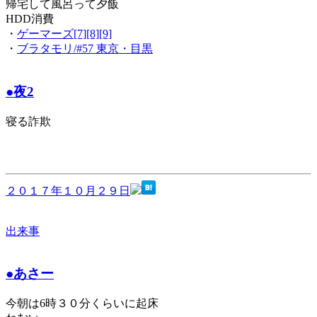
帰宅して風呂って夕飯
HDD消費
・
ゲーマーズ[7][8][9]
・
ブラタモリ/#57 東京・目黒
●夜2
寝る詐欺
２０１７年１０月２９日
出来事
●あさー
今朝は6時３０分くらいに起床