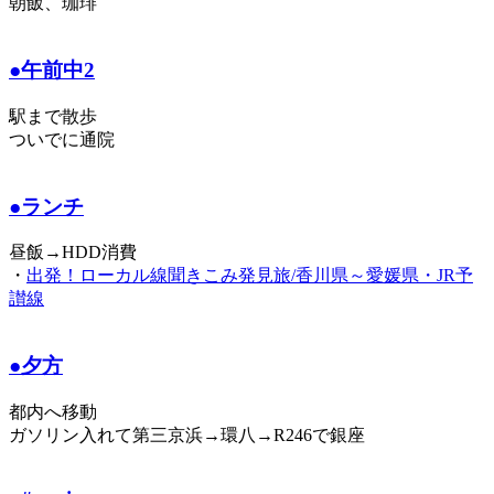
朝飯、珈琲
●午前中2
駅まで散歩
ついでに通院
●ランチ
昼飯→HDD消費
・
出発！ローカル線聞きこみ発見旅/香川県～愛媛県・JR予
讃線
●夕方
都内へ移動
ガソリン入れて第三京浜→環八→R246で銀座