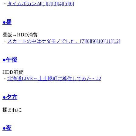
・
タイムボカン24[1][2][3][4][5][6]
●昼
昼飯→HDD消費
・
スカートの中はケダモノでした。[7][8][9][10][11][12]
●午後
HDD消費
・
北海道LIVE～上士幌町に移住してみた～#2
●夕方
揉まれに
●夜