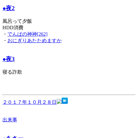
●夜2
風呂って夕飯
HDD消費
・
でんぱの神神[262]
・
おにぎりあたためますか
●夜3
寝る詐欺
２０１７年１０月２８日
出来事