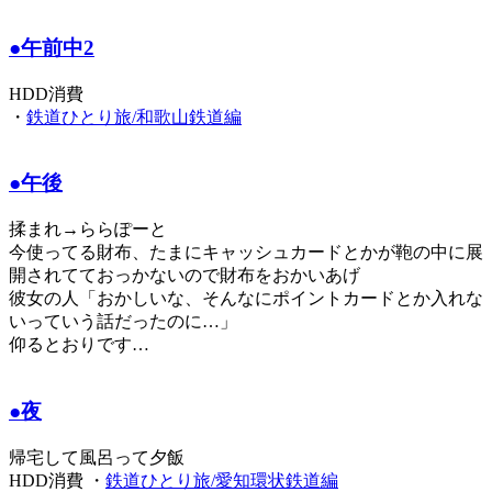
●午前中2
HDD消費
・
鉄道ひとり旅/和歌山鉄道編
●午後
揉まれ→ららぽーと
今使ってる財布、たまにキャッシュカードとかが鞄の中に展
開されてておっかないので財布をおかいあげ
彼女の人「おかしいな、そんなにポイントカードとか入れな
いっていう話だったのに…」
仰るとおりです…
●夜
帰宅して風呂って夕飯
HDD消費 ・
鉄道ひとり旅/愛知環状鉄道編