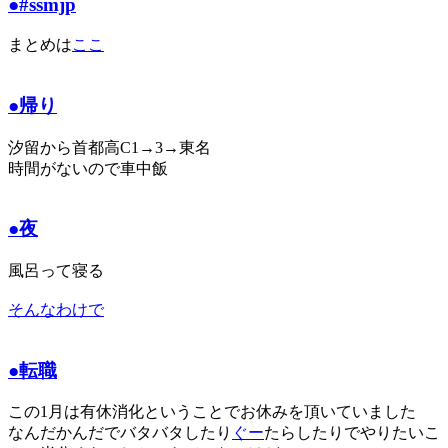
●#ssmjp
まとめは
ここ
●帰り
汐留から首都高C1→3→東名
時間がないので車中飯
●夜
風呂って寝る
そんなわけで
●転職
この1月は有休消化ということでお休みを頂いていました
なんだかんだでバタバタしたり
ぐー
たらしたりでやりたいこ