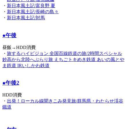
・
新日本風土記/富良野 夏
・
新日本風土記/長崎の島々
・
新日本風土記/対馬
●午後
昼飯→HDD消費
・
旅するハイビジョン 全国百線鉄道の旅/2時間スペシャル
妙高から北陸へぶらり旅 えちごトキめき鉄道 あいの風とや
ま鉄道 IRいしかわ鉄道
●午後2
HDD消費
・
出発！ローカル線聞きこみ発見旅/群馬県・わたらせ渓谷
鐵道