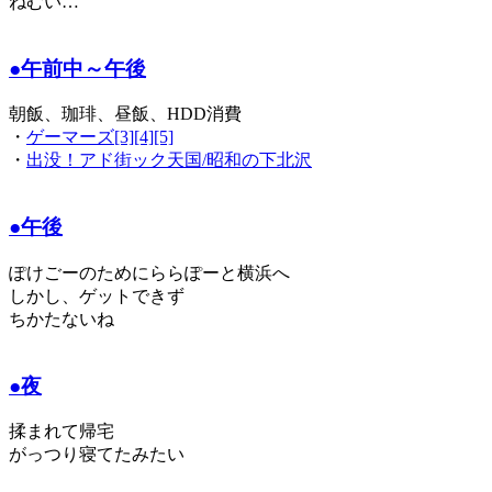
ねむい…
●午前中～午後
朝飯、珈琲、昼飯、HDD消費
・
ゲーマーズ[3][4][5]
・
出没！アド街ック天国/昭和の下北沢
●午後
ぽけごーのためにららぽーと横浜へ
しかし、ゲットできず
ちかたないね
●夜
揉まれて帰宅
がっつり寝てたみたい