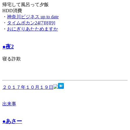
帰宅して風呂って夕飯
HDD消費
・
神奈川ビジネス up to date
・
タイムボカン24[7][8][9]
・
おにぎりあたためますか
●夜2
寝る詐欺
２０１７年１０月１９日
出来事
●あさー