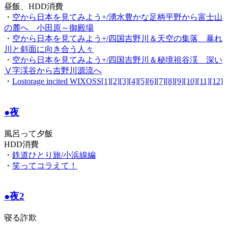
昼飯、HDD消費
・
空から日本を見てみよう+/湧水豊かな足柄平野から富士山
の麓へ 小田原～御殿場
・
空から日本を見てみよう+/四国吉野川＆天空の集落 暴れ
川と斜面に向き合う人々
・
空から日本を見てみよう+/四国吉野川＆秘境祖谷渓 深い
Ⅴ字渓谷から吉野川源流へ
・
Lostorage incited WIXOSS[1][2][3][4][5][6][7][8][9][10][11][12]
●夜
風呂って夕飯
HDD消費
・
鉄道ひとり旅/小浜線編
・
笑ってコラえて！
●夜2
寝る詐欺