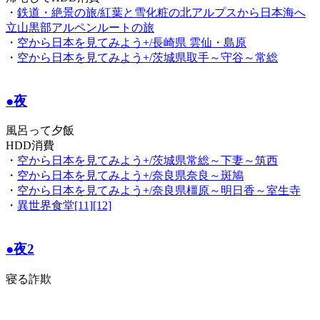
・
鉄道・絶景の旅/紅葉と雪化粧の北アルプスから日本海へ
立山黒部アルペンルートの旅
・
空から日本を見てみよう+/長崎県 雲仙・島原
・
空から日本を見てみよう+/茨城県取手～守谷～常総
●夜
風呂って夕飯
HDD消費
・
空から日本を見てみよう+/茨城県常総～下妻～筑西
・
空から日本を見てみよう+/奈良県奈良～斑鳩
・
空から日本を見てみよう+/奈良県橿原～明日香～室生寺
・
異世界食堂[11][12]
●夜2
寝る詐欺