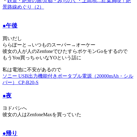
・
鉄道・絶景の旅/京都・みちのく・上高地…紅葉満喫！絶
景路線めぐり（2）
●午後
買いだし
ららぽーと→いつものスーパー→オーケー
彼女の人が人のZenfoneでひたすらポケモンGoをするので
もうYou買っちゃいなYOという話に
私は電池に不安があるので
ソニー USB出力機能付きポータブル電源（20000mAh・シル
バー） CP-B20-S
●夜
ヨドバシへ
彼女の人はZenfoneMaxを買っていた
●帰り