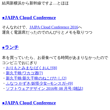
結局新横浜から新幹線ですよ…とほほ
●JAIPA Cloud Conference
そんなわけで、
JAIPA Cloud Conference 2016
へ
運良く電源席だったのでのんびりとメモを取りつつ
●ランチ
本を買っていたら、お昼食べてる時間があまりなかったので
コンビニでおにぎり
・
おりもとみまな/ばくおん!![8]
・
新久千映/ワカコ酒[7]
・
新久千映/新久千映のねこびたし[2]
・
ふなつ かずき/妖怪少女─モンスガ─[9]
・
ソフトウェアデザイン 2016年 08 月号 [雑誌]
●JAIPA Cloud Conference