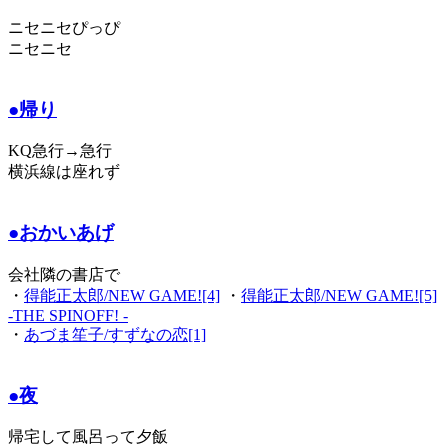
ニセニセぴっぴ
ニセニセ
●帰り
KQ急行→急行
横浜線は座れず
●おかいあげ
会社隣の書店で
・
得能正太郎/NEW GAME![4]
・
得能正太郎/NEW GAME![5]
-THE SPINOFF! -
・
あづま笙子/すずなの恋[1]
●夜
帰宅して風呂って夕飯