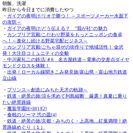
朝飯、洗濯
昨日から今日までに消費したやつ
・
ガイアの夜明け/リオで勝つ！ ～スポーツメーカー水面下
の攻防～
・
ガイアの夜明け/どう伝える？ "我が社"の魅力
・
カンブリア宮殿/こだわり野菜をもっとニッポンの食卓
へ！～進化し続ける野菜宅配ビジネス～
・
カンブリア宮殿/ごちゃ混ぜの街作りで地域活性！ 金沢
発！大注目コミュニティの全貌
・
中川家礼二の鉄活/＃8 名古屋鉄道～電車の交差点ダイヤ
モンドクロスを体験！
・
出発！ローカル線聞きこみ発見旅/富山県・富山地方鉄道
立山線
・
プリンス～創造にみちた天才の軌跡～
・
鉄道・絶景の旅/涼を求めて列島縦断 厳選！真夏に乗り
たい絶景路線
・
魔装学園H×H[1][2]
・
食戟のソーマ 弐の皿[4]
・
鉄道・絶景の旅/京都・みちのく・上高地…紅葉満喫！絶
景路線めぐり（１）