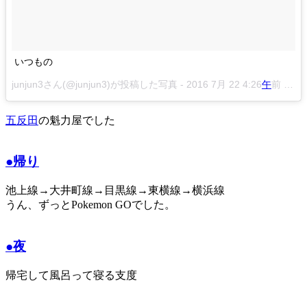
いつもの
junjun3さん(@junjun3)が投稿した写真 -
2016 7月 22 4:26
午
前 PDT
五反田
の魁力屋でした
●帰り
池上線→大井町線→目黒線→東横線→横浜線
うん、ずっとPokemon GOでした。
●夜
帰宅して風呂って寝る支度