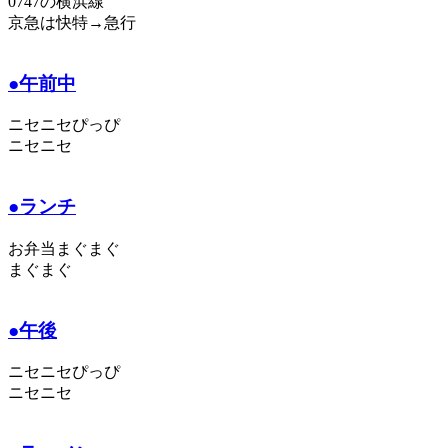
0747の横浜線
京急は快特→急行
●午前中
ニセニセぴっぴ
ニセニセ
●ランチ
お弁当まぐまぐ
まぐまぐ
●午後
ニセニセぴっぴ
ニセニセ