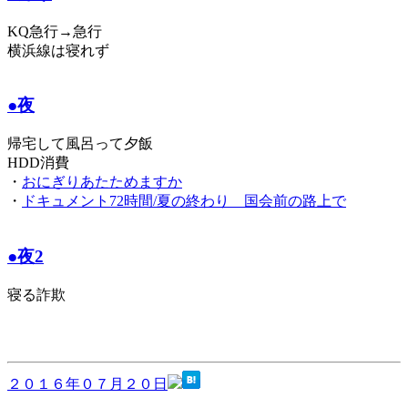
KQ急行→急行
横浜線は寝れず
●夜
帰宅して風呂って夕飯
HDD消費
・
おにぎりあたためますか
・
ドキュメント72時間/夏の終わり 国会前の路上で
●夜2
寝る詐欺
２０１６年０７月２０日