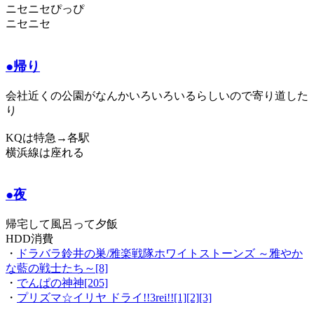
ニセニセぴっぴ
ニセニセ
●帰り
会社近くの公園がなんかいろいろいるらしいので寄り道した
り
KQは特急→各駅
横浜線は座れる
●夜
帰宅して風呂って夕飯
HDD消費
・
ドラバラ鈴井の巣/雅楽戦隊ホワイトストーンズ ～雅やか
な藍の戦士たち～[8]
・
でんぱの神神[205]
・
プリズマ☆イリヤ ドライ!!3rei!![1][2][3]