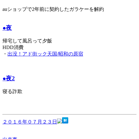
auショップで2年前に契約したガラケーを解約
●夜
帰宅して風呂って夕飯
HDD消費
・
出没！アド街ック天国/昭和の原宿
●夜2
寝る詐欺
２０１６年０７月２３日