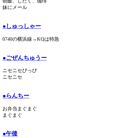
朝飯、したく、珈琲
妹にメール
●しゅっしゃー
0740の横浜線→KQは特急
●ごぜんちゅうー
ニセニセぴっぴ
ニセニセ
●らんちー
お弁当まぐまぐ
まぐまぐ
●午後