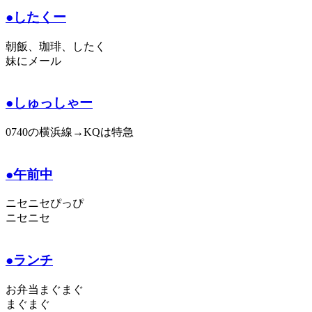
●したくー
朝飯、珈琲、したく
妹にメール
●しゅっしゃー
0740の横浜線→KQは特急
●午前中
ニセニセぴっぴ
ニセニセ
●ランチ
お弁当まぐまぐ
まぐまぐ