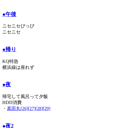
●午後
ニセニセぴっぴ
ニセニセ
●帰り
KQ特急
横浜線は座れず
●夜
帰宅して風呂って夕飯
HDD消費
・
真田丸[26][27][28][29]
●夜2