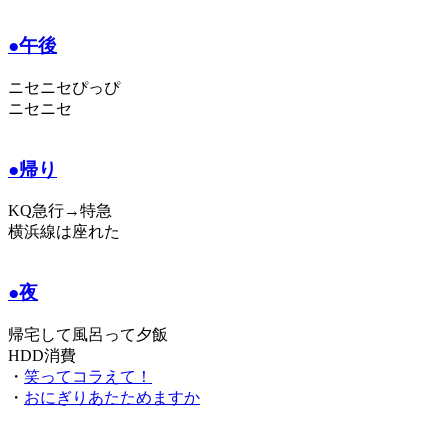
●午後
ニセニセぴっぴ
ニセニセ
●帰り
KQ急行→特急
横浜線は座れた
●夜
帰宅して風呂って夕飯
HDD消費
・
笑ってコラえて！
・
おにぎりあたためますか