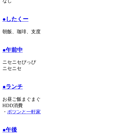
なし
●したくー
朝飯、珈琲、支度
●午前中
ニセニセぴっぴ
ニセニセ
●ランチ
お昼ご飯まぐまぐ
HDD消費
・
ポツンと一軒家
●午後