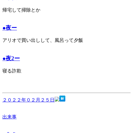
帰宅して掃除とか
●夜ー
アリオで買い出しして、風呂って夕飯
●夜2ー
寝る詐欺
２０２２年０２月２５日
出来事