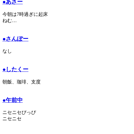
●あさー
今朝は7時過ぎに起床
ねむ…
●さんぽー
なし
●したくー
朝飯、珈琲、支度
●午前中
ニセニセぴっぴ
ニセニセ