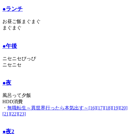
●ランチ
お昼ご飯まぐまぐ
まぐまぐ
●午後
ニセニセぴっぴ
ニセニセ
●夜
風呂って夕飯
HDD消費
・
無職転生～異世界行ったら本気出す～[16][17][18][19][20]
[21][22][23]
●夜2