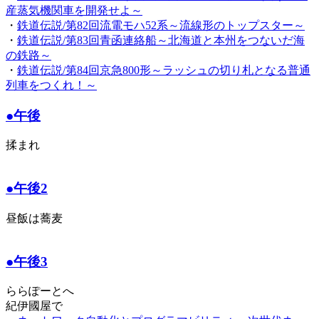
産蒸気機関車を開発せよ～
・
鉄道伝説/第82回流電モハ52系～流線形のトップスター～
・
鉄道伝説/第83回青函連絡船～北海道と本州をつないだ海
の鉄路～
・
鉄道伝説/第84回京急800形～ラッシュの切り札となる普通
列車をつくれ！～
●午後
揉まれ
●午後2
昼飯は蕎麦
●午後3
ららぽーとへ
紀伊國屋で