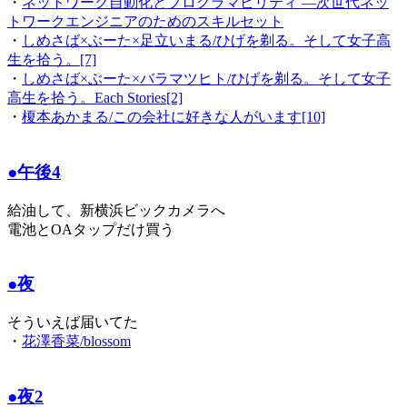
・
ネットワーク自動化とプログラマビリティ ―次世代ネッ
トワークエンジニアのためのスキルセット
・
しめさば×ぶーた×足立いまる/ひげを剃る。そして女子高
生を拾う。[7]
・
しめさば×ぶーた×バラマツヒト/ひげを剃る。そして女子
高生を拾う。Each Stories[2]
・
榎本あかまる/この会社に好きな人がいます[10]
●午後4
給油して、新横浜ビックカメラへ
電池とOAタップだけ買う
●夜
そういえば届いてた
・
花澤香菜/blossom
●夜2