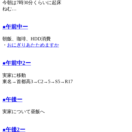
今朝は7時30分くらいに起床
ねむ…
●午前中ー
朝飯、珈琲、HDD消費
・
おにぎりあたためますか
●午前中2ー
実家に移動
東名→首都高3→C2→5→S5→R17
●午後ー
実家について昼飯へ
●午後2ー