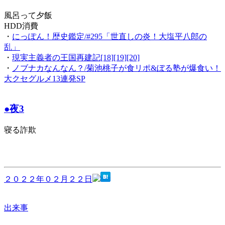
風呂って夕飯
HDD消費
・
にっぽん！歴史鑑定/#295「世直しの炎！大塩平八郎の
乱」
・
現実主義者の王国再建記[18][19][20]
・
ノブナカなんなん？/菊池桃子が食リポ&ぼる塾が爆食い！
大クセグルメ13連発SP
●夜3
寝る詐欺
２０２２年０２月２２日
出来事