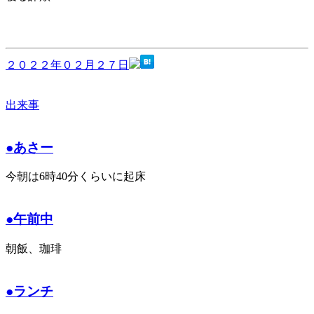
２０２２年０２月２７日
出来事
●あさー
今朝は6時40分くらいに起床
●午前中
朝飯、珈琲
●ランチ