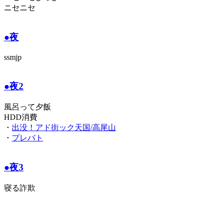
ニセニセ
●夜
ssmjp
●夜2
風呂って夕飯
HDD消費
・
出没！アド街ック天国/高尾山
・
プレバト
●夜3
寝る詐欺