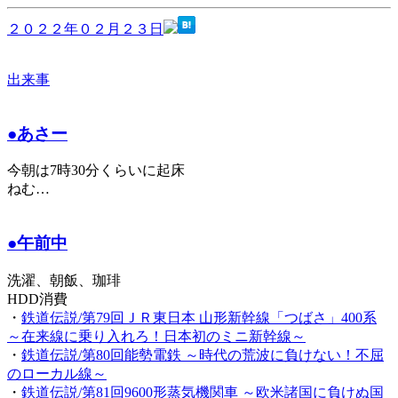
２０２２年０２月２３日
出来事
●あさー
今朝は7時30分くらいに起床
ねむ…
●午前中
洗濯、朝飯、珈琲
HDD消費
・
鉄道伝説/第79回ＪＲ東日本 山形新幹線「つばさ」400系
～在来線に乗り入れろ！日本初のミニ新幹線～
・
鉄道伝説/第80回能勢電鉄 ～時代の荒波に負けない！不屈
のローカル線～
・
鉄道伝説/第81回9600形蒸気機関車 ～欧米諸国に負けぬ国