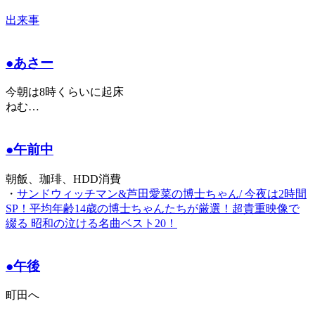
出来事
●あさー
今朝は8時くらいに起床
ねむ…
●午前中
朝飯、珈琲、HDD消費
・
サンドウィッチマン&芦田愛菜の博士ちゃん/ 今夜は2時間
SP！平均年齢14歳の博士ちゃんたちが厳選！超貴重映像で
綴る 昭和の泣ける名曲ベスト20！
●午後
町田へ