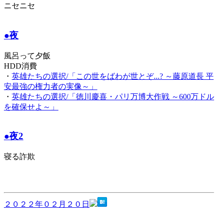
ニセニセ
●夜
風呂って夕飯
HDD消費
・
英雄たちの選択/「この世をばわが世とぞ...? ～藤原道長 平
安最強の権力者の実像～」
・
英雄たちの選択/「徳川慶喜・パリ万博大作戦 ～600万ドル
を確保せよ～」
●夜2
寝る詐欺
２０２２年０２月２０日