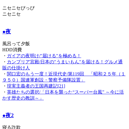
ニセニセぴっぴ
ニセニセ
●夜
風呂って夕飯
HDD消費
・
ガイアの夜明け/"届ける"を極める！
・
カンブリア宮殿/日本の"うまいもん"を届ける！グルメ通
販の仕掛け人
・
関口宏のもう一度！近現代史/第119回 「昭和２５年（１
９５０）国連軍創設・警察予備隊設置」
・
現実主義者の王国再建記[21]
・
英雄たちの選択/「日本を襲った“スーパー台風” ～今に活
かす歴史の教訓～」
●夜2
寝る詐欺