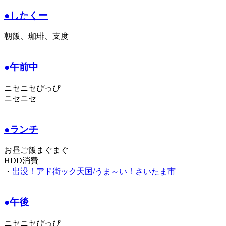
●したくー
朝飯、珈琲、支度
●午前中
ニセニセぴっぴ
ニセニセ
●ランチ
お昼ご飯まぐまぐ
HDD消費
・
出没！アド街ック天国/うま～い！さいたま市
●午後
ニセニセぴっぴ