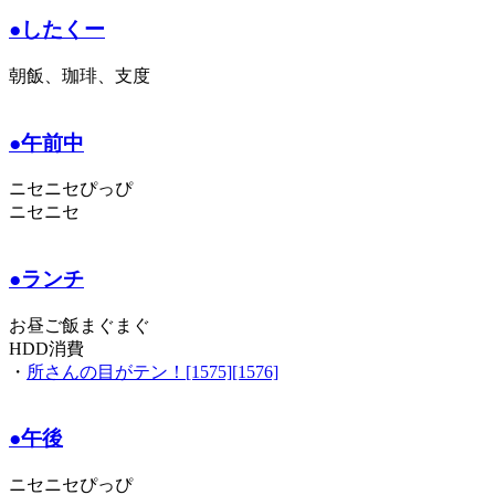
●したくー
朝飯、珈琲、支度
●午前中
ニセニセぴっぴ
ニセニセ
●ランチ
お昼ご飯まぐまぐ
HDD消費
・
所さんの目がテン！[1575][1576]
●午後
ニセニセぴっぴ