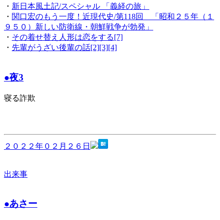
・
新日本風土記/スペシャル 「義経の旅」
・
関口宏のもう一度！近現代史/第118回 「昭和２５年（１
９５０）新しい防衛線・朝鮮戦争が勃発」
・
その着せ替え人形は恋をする[7]
・
先輩がうざい後輩の話[2][3][4]
●夜3
寝る詐欺
２０２２年０２月２６日
出来事
●あさー