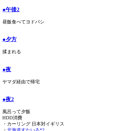
●午後2
昼飯食べてヨドバシ
●夕方
揉まれる
●夜
ヤマダ経由で帰宅
●夜2
風呂って夕飯
HDD消費
・カーリング 日本対イギリス
・
北海道すたいる*2