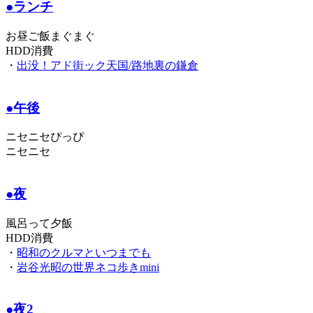
●ランチ
お昼ご飯まぐまぐ
HDD消費
・
出没！アド街ック天国/路地裏の鎌倉
●午後
ニセニセぴっぴ
ニセニセ
●夜
風呂って夕飯
HDD消費
・
昭和のクルマといつまでも
・
岩谷光昭の世界ネコ歩きmini
●夜2