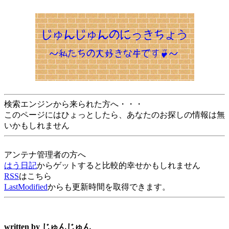
検索エンジンから来られた方へ・・・
このページにはひょっとしたら、あなたのお探しの情報は無
いかもしれません
アンテナ管理者の方へ
はう日記
からゲットすると比較的幸せかもしれません
RSS
はこちら
LastModified
からも更新時間を取得できます。
written by
じゅんじゅん