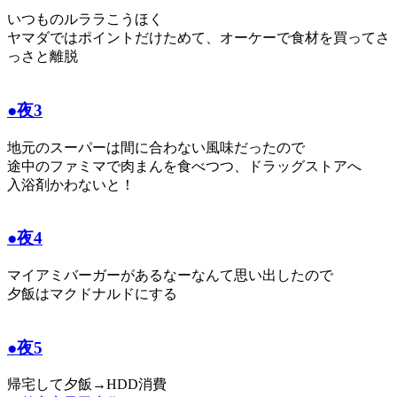
いつものルララこうほく
ヤマダではポイントだけためて、オーケーで食材を買ってさ
っさと離脱
●夜3
地元のスーパーは間に合わない風味だったので
途中のファミマで肉まんを食べつつ、ドラッグストアへ
入浴剤かわないと！
●夜4
マイアミバーガーがあるなーなんて思い出したので
夕飯はマクドナルドにする
●夜5
帰宅して夕飯→HDD消費