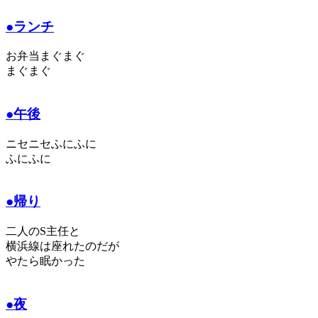
●ランチ
お弁当まぐまぐ
まぐまぐ
●午後
ニセニセふにふに
ふにふに
●帰り
二人のS主任と
横浜線は座れたのだが
やたら眠かった
●夜