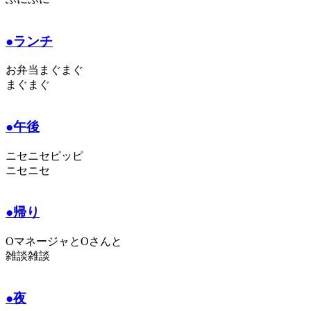
●ランチ
お弁当まぐまぐ
まぐまぐ
●午後
ニセニセピッピ
ニセニセ
●帰り
OマネージャとOさんと
雑談雑談
●夜