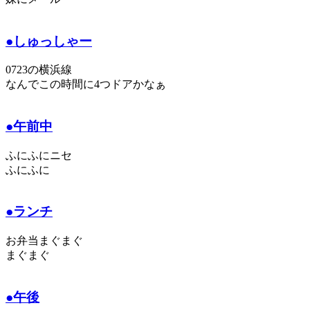
●しゅっしゃー
0723の横浜線
なんでこの時間に4つドアかなぁ
●午前中
ふにふにニセ
ふにふに
●ランチ
お弁当まぐまぐ
まぐまぐ
●午後