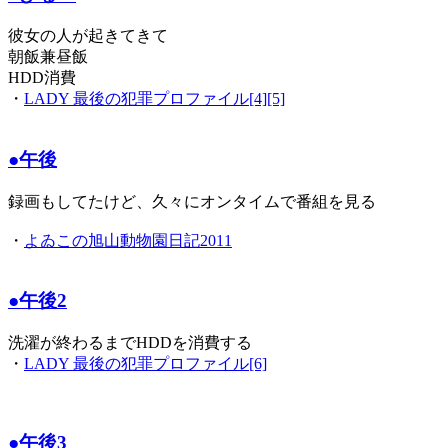
彼女の人が起きてきて
朝飯兼昼飯
HDD消費
・
LADY 最後の犯罪プロファイル[4][5]
●午後
録画もしてたけど、久々にオンタイムで番組を見る
・
よゐこの旭山動物園日記2011
●午後2
洗濯が終わるまでHDDを消費する
・
LADY 最後の犯罪プロファイル[6]
●午後3