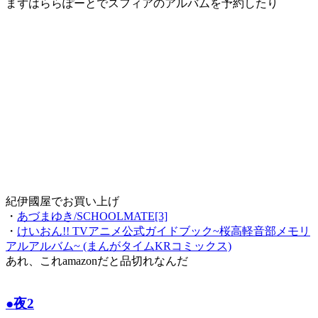
まずはららぽーとでスフィアのアルバムを予約したり
紀伊國屋でお買い上げ
・
あづまゆき/SCHOOLMATE[3]
・
けいおん!! TVアニメ公式ガイドブック~桜高軽音部メモリ
アルアルバム~ (まんがタイムKRコミックス)
あれ、これamazonだと品切れなんだ
●夜2