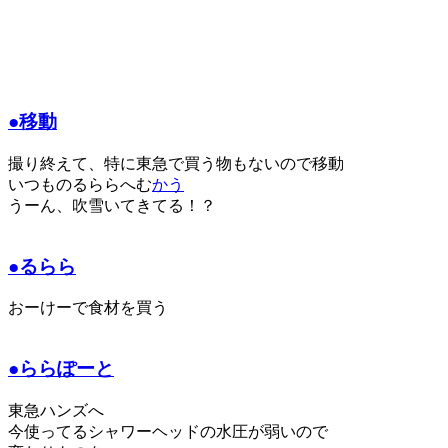
●移動
撮り終えて、特に東急で買う物もないので移動
いつものるららへむ
かう
うーん、吹雪いてきてる！？
●るらら
おーけーで食材を買う
●ららぽーと
東急ハンズへ
今使ってるシャワーヘッドの水圧が弱いので