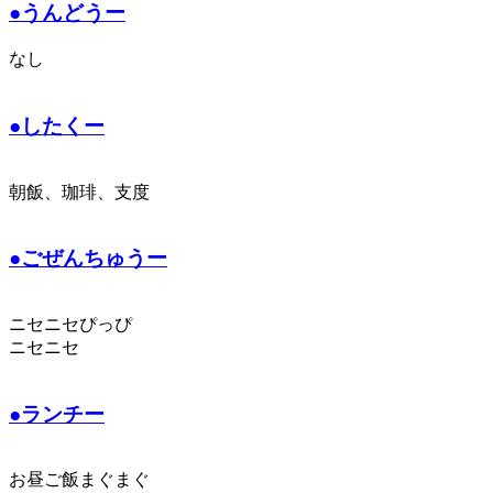
●うんどうー
なし
●したくー
朝飯、珈琲、支度
●ごぜんちゅうー
ニセニセぴっぴ
ニセニセ
●ランチー
お昼ご飯まぐまぐ