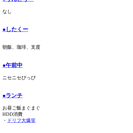
なし
●したくー
朝飯、珈琲、支度
●午前中
ニセニセぴっぴ
●ランチ
お昼ご飯まぐまぐ
HDD消費
・
ドリフ大爆笑