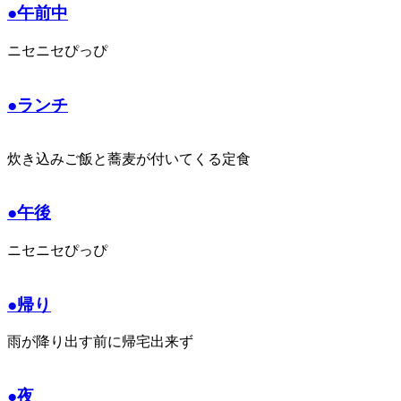
●午前中
ニセニセぴっぴ
●ランチ
炊き込みご飯と蕎麦が付いてくる定食
●午後
ニセニセぴっぴ
●帰り
雨が降り出す前に帰宅出来ず
●夜