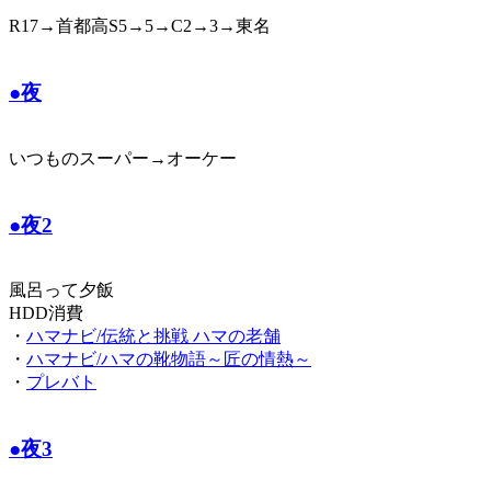
R17→首都高S5→5→C2→3→東名
●夜
いつものスーパー→オーケー
●夜2
風呂って夕飯
HDD消費
・
ハマナビ/伝統と挑戦 ハマの老舗
・
ハマナビ/ハマの靴物語～匠の情熱～
・
プレバト
●夜3