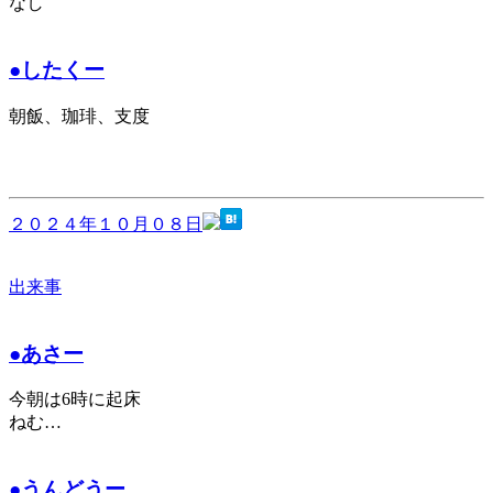
なし
●したくー
朝飯、珈琲、支度
２０２４年１０月０８日
出来事
●あさー
今朝は6時に起床
ねむ…
●うんどうー