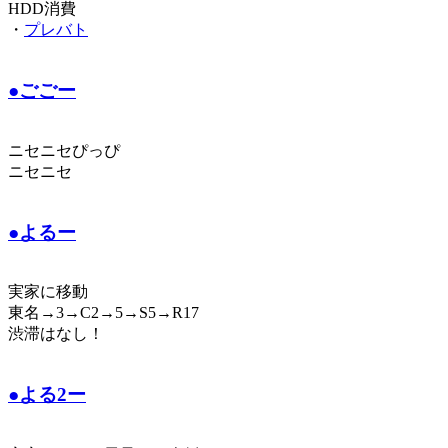
HDD消費
・
プレバト
●ごごー
ニセニセぴっぴ
ニセニセ
●よるー
実家に移動
東名→3→C2→5→S5→R17
渋滞はなし！
●よる2ー