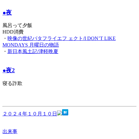
●夜
風呂って夕飯
HDD消費
・
映像の世紀バタフライエフ ェクト/I DON’T LIKE
MONDAYS 月曜日の物語
・
新日本風土記/津軽晩夏
●夜2
寝る詐欺
２０２４年１０月１０日
出来事