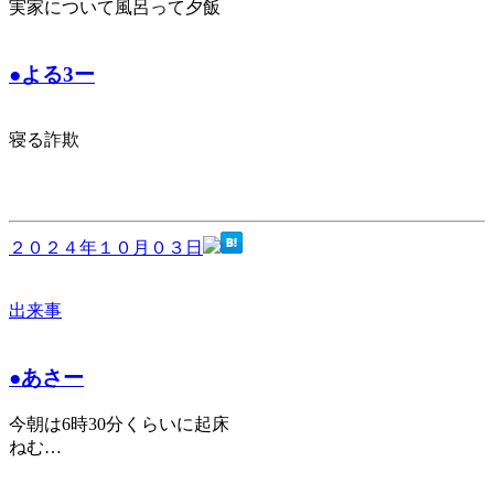
実家について風呂って夕飯
●よる3ー
寝る詐欺
２０２４年１０月０３日
出来事
●あさー
今朝は6時30分くらいに起床
ねむ…