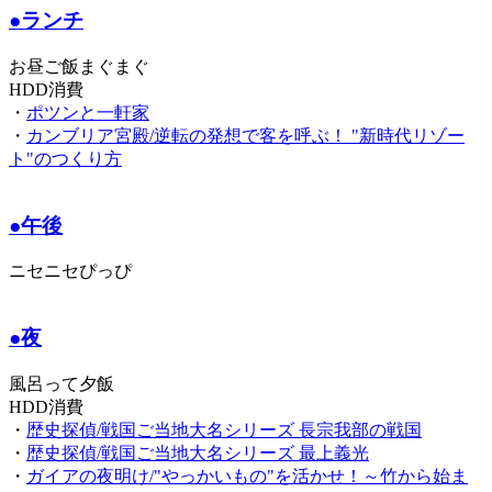
●ランチ
お昼ご飯まぐまぐ
HDD消費
・
ポツンと一軒家
・
カンブリア宮殿/逆転の発想で客を呼ぶ！ "新時代リゾー
ト"のつくり方
●午後
ニセニセぴっぴ
●夜
風呂って夕飯
HDD消費
・
歴史探偵/戦国ご当地大名シリーズ 長宗我部の戦国
・
歴史探偵/戦国ご当地大名シリーズ 最上義光
・
ガイアの夜明け/"やっかいもの"を活かせ！～竹から始ま