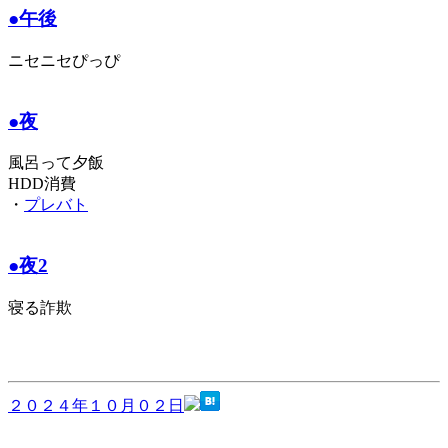
●午後
ニセニセぴっぴ
●夜
風呂って夕飯
HDD消費
・
プレバト
●夜2
寝る詐欺
２０２４年１０月０２日