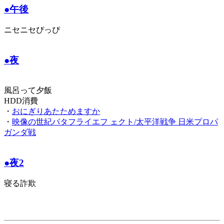
●午後
ニセニセぴっぴ
●夜
風呂って夕飯
HDD消費
・
おにぎりあたためますか
・
映像の世紀バタフライエフ ェクト/太平洋戦争 日米プロパ
ガンダ戦
●夜2
寝る詐欺