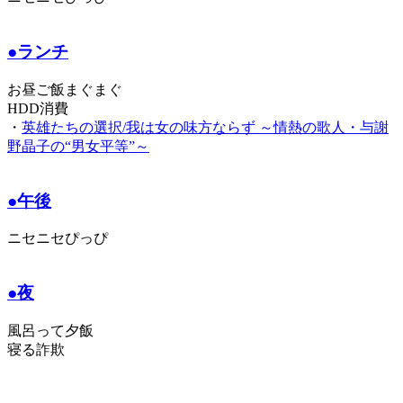
●ランチ
お昼ご飯まぐまぐ
HDD消費
・
英雄たちの選択/我は女の味方ならず ～情熱の歌人・与謝
野晶子の“男女平等”～
●午後
ニセニセぴっぴ
●夜
風呂って夕飯
寝る詐欺