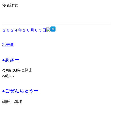
寝る詐欺
２０２４年１０月０５日
出来事
●あさー
今朝は6時に起床
ねむ…
●ごぜんちゅうー
朝飯、珈琲