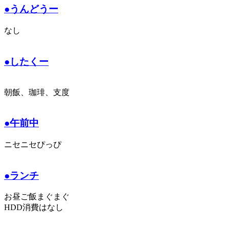
●うんどうー
なし
●したくー
朝飯、珈琲、支度
●午前中
ニセニセぴっぴ
●ランチ
お昼ご飯まぐまぐ
HDD消費はなし