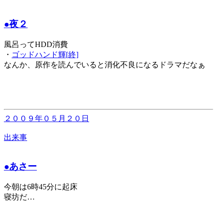
●夜２
風呂ってHDD消費
・
ゴッドハンド輝[終]
なんか、原作を読んでいると消化不良になるドラマだなぁ
２００９年０５月２０日
出来事
●あさー
今朝は6時45分に起床
寝坊だ…