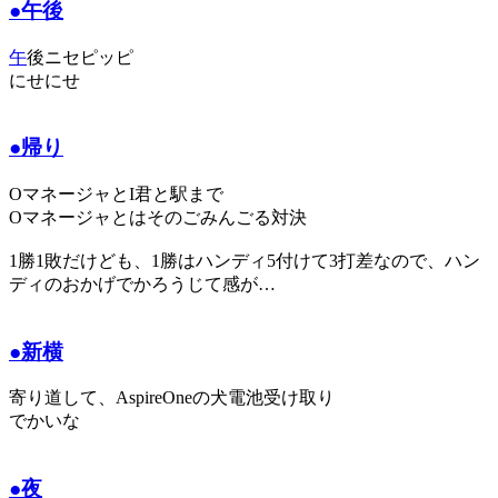
●午後
午
後ニセピッピ
にせにせ
●帰り
OマネージャとI君と駅まで
Oマネージャとはそのごみんごる対決
1勝1敗だけども、1勝はハンディ5付けて3打差なので、ハン
ディのおかげでかろうじて感が…
●新横
寄り道して、AspireOneの犬電池受け取り
でかいな
●夜