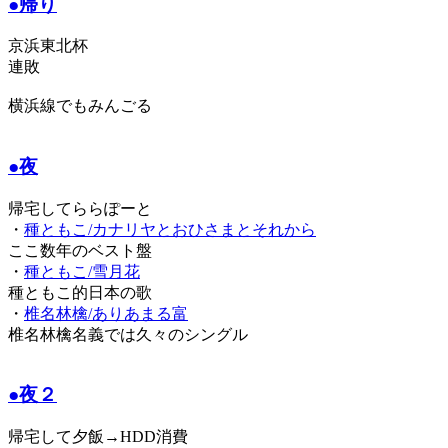
●帰り
京浜東北杯
連敗
横浜線でもみんごる
●夜
帰宅してららぽーと
・
種ともこ/カナリヤとおひさまとそれから
ここ数年のベスト盤
・
種ともこ/雪月花
種ともこ的日本の歌
・
椎名林檎/ありあまる富
椎名林檎名義では久々のシングル
●夜２
帰宅して夕飯→HDD消費