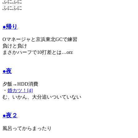
ふにふに
ふにふに
●帰り
Oマネージャと京浜東北GCで練習
負けと負け
まさかハーフで10打差とは…orz
●夜
夕飯→HDD消費
・
婚カツ！[4]
む、いかん、大分追いついていない
●夜２
風呂ってからまったり