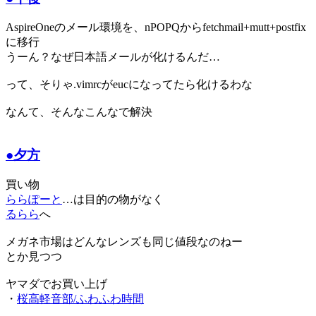
AspireOneのメール環境を、nPOPQからfetchmail+mutt+postfix
に移行
うーん？なぜ日本語メールが化けるんだ…
って、そりゃ.vimrcがeucになってたら化けるわな
なんて、そんなこんなで解決
●夕方
買い物
ららぽーと
…は目的の物がなく
るらら
へ
メガネ市場はどんなレンズも同じ値段なのねー
とか見つつ
ヤマダでお買い上げ
・
桜高軽音部/ふわふわ時間