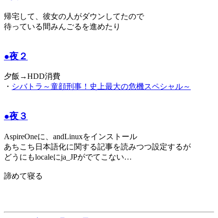
帰宅して、彼女の人がダウンしてたので
待っている間みんごるを進めたり
●夜２
夕飯→HDD消費
・
シバトラ～童顔刑事！史上最大の危機スペシャル～
●夜３
AspireOneに、andLinuxをインストール
あちこち日本語化に関する記事を読みつつ設定するが
どうにもlocaleにja_JPがでてこない…
諦めて寝る