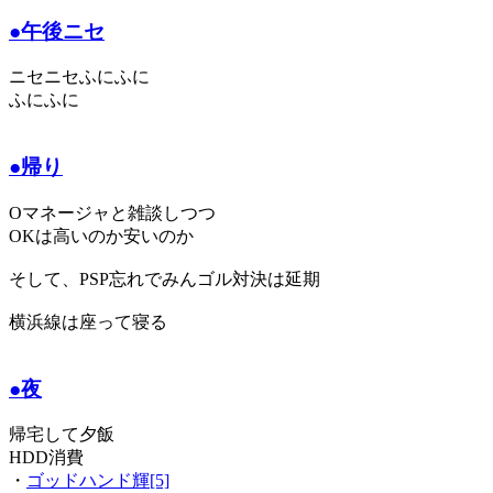
●午後ニセ
ニセニセふにふに
ふにふに
●帰り
Oマネージャと雑談しつつ
OKは高いのか安いのか
そして、PSP忘れでみんゴル対決は延期
横浜線は座って寝る
●夜
帰宅して夕飯
HDD消費
・
ゴッドハンド輝[5]