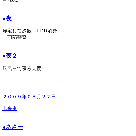
●夜
帰宅して夕飯→HDD消費
・西部警察
●夜２
風呂って寝る支度
２００９年０５月２７日
出来事
●あさー