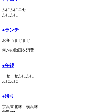
ふにふにニセ
ふにふに
●ランチ
お弁当まぐまぐ
何かの動画を消費
●午後
ニセニセふにふに
ふにふに
●帰り
京浜東北杯＋横浜杯
全敗orz