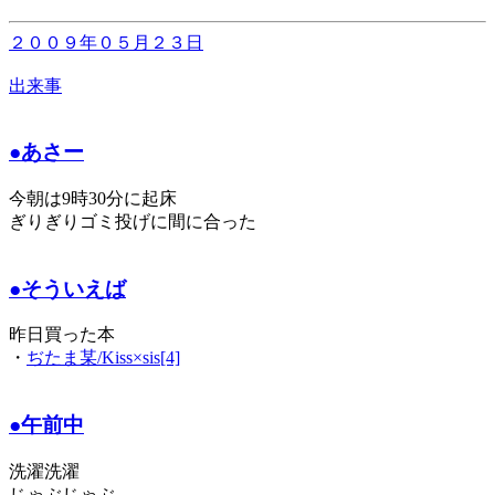
２００９年０５月２３日
出来事
●あさー
今朝は9時30分に起床
ぎりぎりゴミ投げに間に合った
●そういえば
昨日買った本
・
ぢたま某/Kiss×sis[4]
●午前中
洗濯洗濯
じゃぶじゃぶ