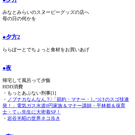
みなとみらいのスヌーピーグッズの店へ
母の日の何かを
●夕方2
ららぽーとでちょっと食材をお買いあげ
●夜
帰宅して風呂って夕飯
HDD消費
・もっとあぶない刑事[1]
・
ノブナカなんなん？/「節約・マナー・しつけのスゴ技連
発！」電気ガス水道0円家族＆マナー講師・平林都＆保育
士・てぃ先生に大密着SP！
・
岩谷光昭の世界ネコ歩き