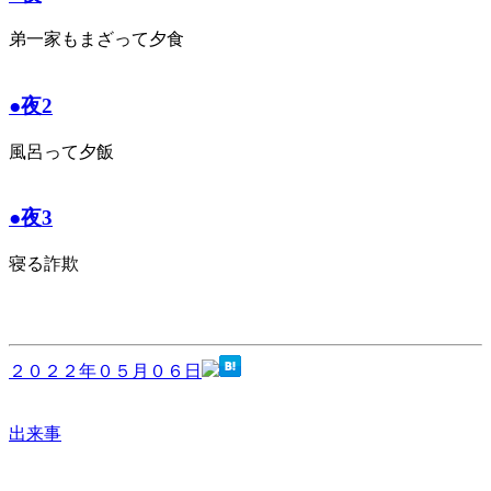
弟一家もまざって夕食
●夜2
風呂って夕飯
●夜3
寝る詐欺
２０２２年０５月０６日
出来事