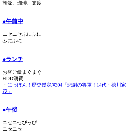
朝飯、珈琲、支度
●午前中
ニセニセふにふに
ふにふに
●ランチ
お昼ご飯まぐまぐ
HDD消費
・
にっぽん！歴史鑑定/#304「悲劇の将軍！14代・徳川家
茂」
●午後
ニセニセぴっぴ
ニセニセ