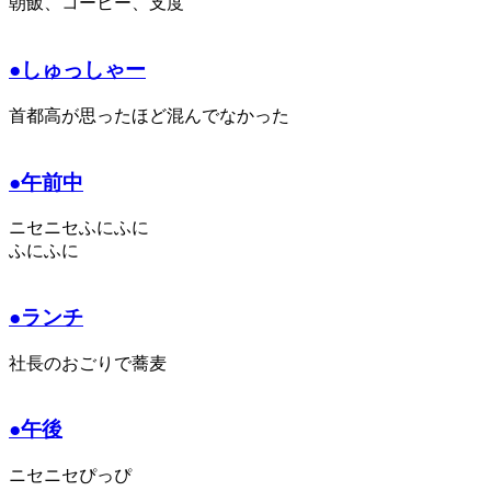
朝飯、コーヒー、支度
●しゅっしゃー
首都高が思ったほど混んでなかった
●午前中
ニセニセふにふに
ふにふに
●ランチ
社長のおごりで蕎麦
●午後
ニセニセぴっぴ