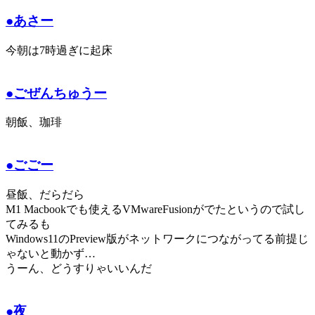
●あさー
今朝は7時過ぎに起床
●ごぜんちゅうー
朝飯、珈琲
●ごごー
昼飯、だらだら
M1 Macbookでも使えるVMwareFusionがでたというので試し
てみるも
Windows11のPreview版がネットワークにつながってる前提じ
ゃないと動かず…
うーん、どうすりゃいいんだ
●夜