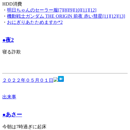
HDD消費
・
明日ちゃんのセーラー服[7][8][9][10][11][12]
・
機動戦士ガンダム THE ORIGIN 前夜 赤い彗星[11][12][13]
・
おにぎりあたためますか*2
●夜2
寝る詐欺
２０２２年０５月０１日
出来事
●あさー
今朝は7時過ぎに起床