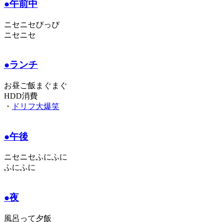
●午前中
ニセニセぴっぴ
ニセニセ
●ランチ
お昼ご飯まぐまぐ
HDD消費
・
ドリフ大爆笑
●午後
ニセニセふにふに
ふにふに
●夜
風呂って夕飯