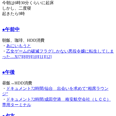
今朝は6時30分くらいに起床
しかし、二度寝
起きたら9時
●午前中
朝飯、珈琲、HDD消費
・
あにいもうと
・
乙女ゲームの破滅フラグしかない悪役令嬢に転生してしま
った…X[7][8][9][10][11][12]
●午後
昼飯→HDD消費
・
ドキュメント72時間/仙台 出会いを求めて“相席ラウン
ジ”
・
ドキュメント72時間/成田空港 格安航空会社（ＬＣＣ）
専用ターミナル
●夕方