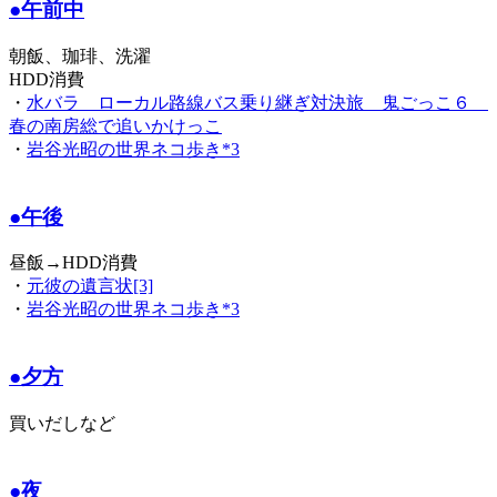
●午前中
朝飯、珈琲、洗濯
HDD消費
・
水バラ ローカル路線バス乗り継ぎ対決旅 鬼ごっこ６
春の南房総で追いかけっこ
・
岩谷光昭の世界ネコ歩き*3
●午後
昼飯→HDD消費
・
元彼の遺言状[3]
・
岩谷光昭の世界ネコ歩き*3
●夕方
買いだしなど
●夜