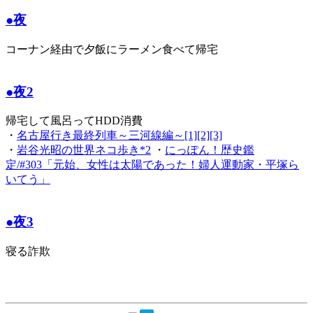
●夜
コーナン経由で夕飯にラーメン食べて帰宅
●夜2
帰宅して風呂ってHDD消費
・
名古屋行き最終列車～三河線編～[1][2][3]
・
岩谷光昭の世界ネコ歩き*2
・
にっぽん！歴史鑑
定/#303「元始、女性は太陽であった！婦人運動家・平塚ら
いてう」
●夜3
寝る詐欺