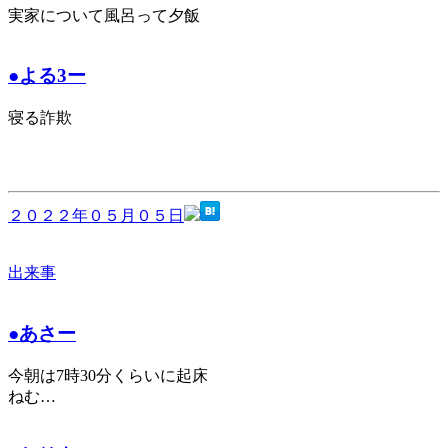
実家について風呂って夕飯
●よる3ー
寝る詐欺
２０２２年０５月０５日
出来事
●あさー
今朝は7時30分くらいに起床
ねむ…