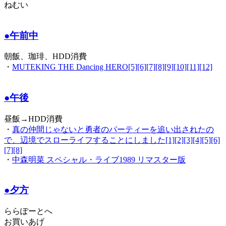
ねむい
●午前中
朝飯、珈琲、HDD消費
・
MUTEKING THE Dancing HERO[5][6][7][8][9][10][11][12]
●午後
昼飯→HDD消費
・
真の仲間じゃないと勇者のパーティーを追い出されたの
で、辺境でスローライフすることにしました[1][2][3][4][5][6]
[7][8]
・
中森明菜 スペシャル・ライブ1989 リマスター版
●夕方
ららぽーとへ
お買いあげ