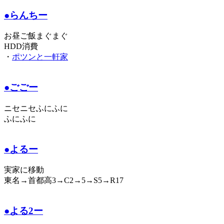
●らんちー
お昼ご飯まぐまぐ
HDD消費
・
ポツンと一軒家
●ごごー
ニセニセふにふに
ふにふに
●よるー
実家に移動
東名→首都高3→C2→5→S5→R17
●よる2ー