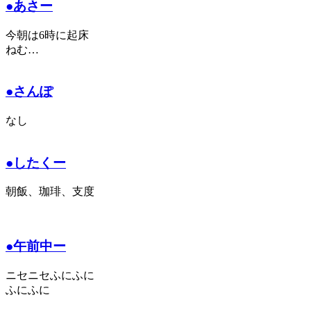
●あさー
今朝は6時に起床
ねむ…
●さんぽ
なし
●したくー
朝飯、珈琲、支度
●午前中ー
ニセニセふにふに
ふにふに