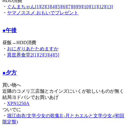
HDD消費
・
ぐんまちゃん[1][2][3][4][5][6][7][8][9][10][11][12][13]
・
ヤマノススメ おもいでプレゼント
●午後
昼飯→HDD消費
・
おにぎりあたためますか
・
異世界食堂2[1][2][3][4][5]
●夕方
買い物へ
近隣のコメリ三店舗とカインズにいくが欲しいものが無く
結局ヨドバシでお買いあげ
・
XPN1250A
ついでに
・
堀江由衣/文学少女の歌集II -月とカエルと文学少女-(初回
限定盤)