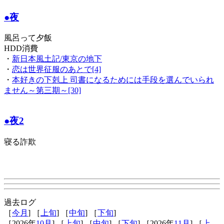
●夜
風呂って夕飯
HDD消費
・
新日本風土記/東京の地下
・
恋は世界征服のあとで[4]
・
本好きの下剋上 司書になるためには手段を選んでいられ
ません～第三期～[30]
●夜2
寝る詐欺
過去ログ
［
今月
] ［
上旬
] ［
中旬
] ［
下旬
]
［2026年
10月
] ［
上旬
] ［
中旬
] ［
下旬
] ［2026年
11月
] ［
上