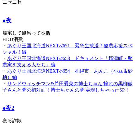
ニセニセ
●夜
帰宅して風呂って夕飯
HDD消費
・
あぐり王国北海道NEXT/♯651 緊急生放送！酪農応援スペ
シャル！編
・
あぐり王国北海道NEXT/♯653 ドキュメント「標津町・酪
農家を支える人たち」編
・
あぐり王国北海道NEXT/♯654 札幌市 あんこ（小豆＆砂
糖）編
・
サンドウィッチマン&芦田愛菜の博士ちゃん/憧れの黒柳徹
子さんと夢の初対面！博士ちゃんの夢 実現しちゃったSP！
●夜2
寝る詐欺