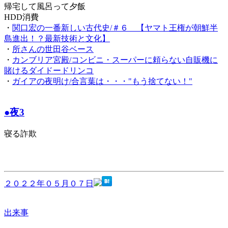
帰宅して風呂って夕飯
HDD消費
・
関口宏の一番新しい古代史/＃６ 【ヤマト王権が朝鮮半
島進出！？最新技術と文化】
・
所さんの世田谷ベース
・
カンブリア宮殿/コンビニ・スーパーに頼らない自販機に
賭けるダイドードリンコ
・
ガイアの夜明け/合言葉は・・・"もう捨てない！"
●夜3
寝る詐欺
２０２２年０５月０７日
出来事