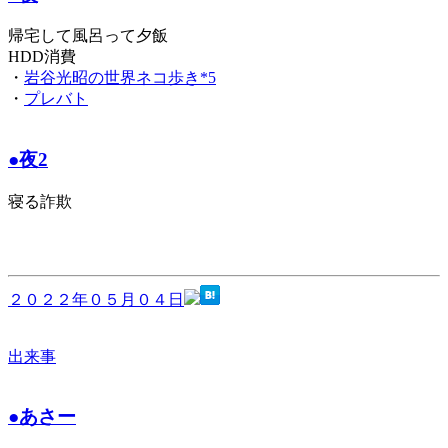
帰宅して風呂って夕飯
HDD消費
・
岩谷光昭の世界ネコ歩き*5
・
プレバト
●夜2
寝る詐欺
２０２２年０５月０４日
出来事
●あさー