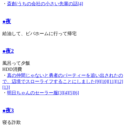
・
斎創/うちの会社の小さい先輩の話[4]
●夜
給油して、ビバホームに行って帰宅
●夜2
風呂って夕飯
HDD消費
・
真の仲間じゃないと勇者のパーティーを追い出されたの
で、辺境でスローライフすることにしました[9][10][11][12]
[13]
・
明日ちゃんのセーラー服[3][4][5][6]
●夜3
寝る詐欺