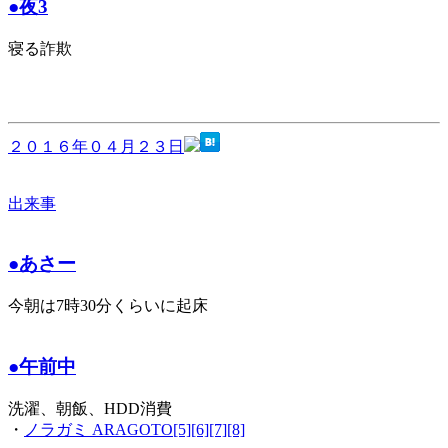
●夜3
寝る詐欺
２０１６年０４月２３日
出来事
●あさー
今朝は7時30分くらいに起床
●午前中
洗濯、朝飯、HDD消費
・
ノラガミ ARAGOTO[5][6][7][8]