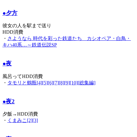
●夕方
彼女の人を駅まで送り
HDD消費
・
さようなら 時代を彩った鉄道たち カシオペア・白鳥・
キハ40系…～鉄道伝説SP
●夜
風呂ってHDD消費
・
タモリと鶴瓶[4][5][6][7][8][9][10][総集編]
●夜2
夕飯→HDD消費
・
くまみこ[2][3]