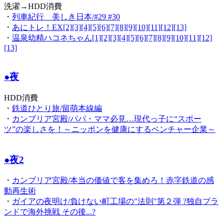
洗濯→HDD消費
・
列車紀行 美しき日本/#29 #30
・
あにトレ！EX[2][3][4][5][6][7][8][9][10][11][12][13]
・
温泉幼精ハコネちゃん[1][2][3][4][5][6][7][8][9][10][11][12]
[13]
●夜
HDD消費
・
鉄道ひとり旅/留萌本線編
・
カンブリア宮殿/パパ・ママ必見…現代っ子に“スポー
ツ”の楽しさを！～ニッポンを健康にするベンチャー企業～
●夜2
・
カンブリア宮殿/本当の価値で客を集めろ！赤字鉄道の感
動再生術
・
ガイアの夜明け/負けない町工場の"法則"第２弾 ?独自ブラ
ンドで海外挑戦 その後...?