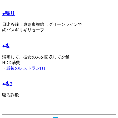
●帰り
日比谷線→東急東横線→グリーンラインで
終バスギリギリセーフ
●夜
帰宅して、彼女の人を回収して夕飯
HDD消費
・
最後のレストラン[1]
●夜2
寝る詐欺