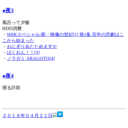
●夜3
風呂って夕飯
HDD消費
・
NHKスペシャル/新・映像の世紀[1] 第1集 百年の悲劇はこ
こから始まった
・
おにぎりあたためますか
・
ばくおん！！[3]
・
ノラガミ ARAGOTO[4]
●夜4
寝る詐欺
２０１６年０４月２１日