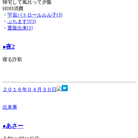
帰宅して風呂って夕飯
HDD消費
・
宇宙パトロールルル子[3]
・
ぷちます!![3]
・
重版出来[2]
●夜2
寝る詐欺
２０１６年０４月３０日
出来事
●あさー