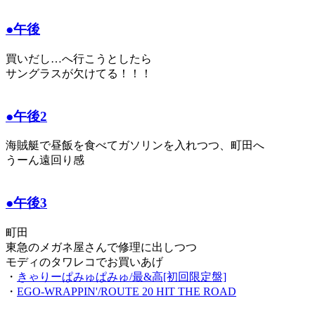
●午後
買いだし…へ行こうとしたら
サングラスが欠けてる！！！
●午後2
海賊艇で昼飯を食べてガソリンを入れつつ、町田へ
うーん遠回り感
●午後3
町田
東急のメガネ屋さんで修理に出しつつ
モディのタワレコでお買いあげ
・
きゃりーぱみゅぱみゅ/最&高[初回限定盤]
・
EGO-WRAPPIN'/ROUTE 20 HIT THE ROAD