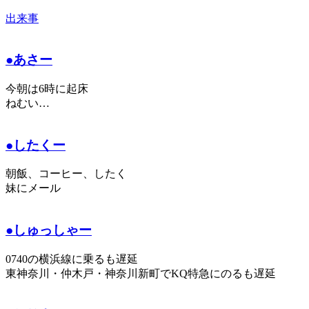
出来事
●あさー
今朝は6時に起床
ねむい…
●したくー
朝飯、コーヒー、したく
妹にメール
●しゅっしゃー
0740の横浜線に乗るも遅延
東神奈川・仲木戸・神奈川新町でKQ特急にのるも遅延