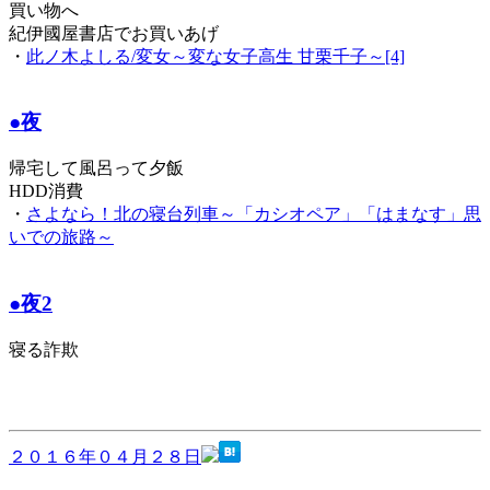
買い物へ
紀伊國屋書店でお買いあげ
・
此ノ木よしる/変女～変な女子高生 甘栗千子～[4]
●夜
帰宅して風呂って夕飯
HDD消費
・
さよなら！北の寝台列車～「カシオペア」「はまなす」思
いでの旅路～
●夜2
寝る詐欺
２０１６年０４月２８日