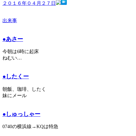
２０１６年０４月２７日
出来事
●あさー
今朝は6時に起床
ねむい…
●したくー
朝飯、珈琲、したく
妹にメール
●しゅっしゃー
0740の横浜線→KQは特急