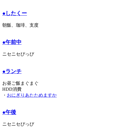
●したくー
朝飯、珈琲、支度
●午前中
ニセニセぴっぴ
●ランチ
お昼ご飯まぐまぐ
HDD消費
・
おにぎりあたためますか
●午後
ニセニセぴっぴ