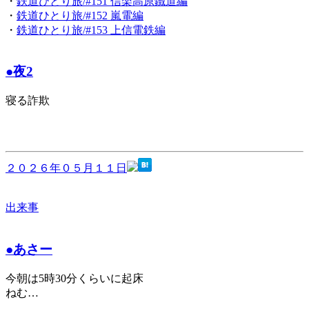
・
鉄道ひとり旅/#151 信楽高原鐵道編
・
鉄道ひとり旅/#152 嵐電編
・
鉄道ひとり旅/#153 上信電鉄編
●夜2
寝る詐欺
２０２６年０５月１１日
出来事
●あさー
今朝は5時30分くらいに起床
ねむ…