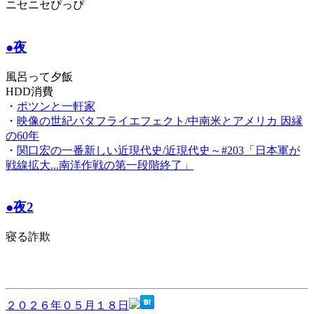
ニセニセぴっぴ
●夜
風呂って夕飯
HDD消費
・
ポツンと一軒家
・
映像の世紀バタフライエフェクト/中南米とアメリカ 因縁
の60年
・
関口宏の一番新しい近現代史/近現代史～#203「日本軍が
戦線拡大...南洋作戦の第一段階終了」
●夜2
寝る詐欺
２０２６年０５月１８日