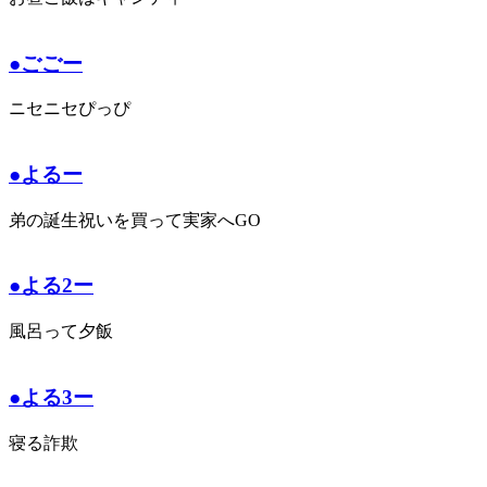
●ごごー
ニセニセぴっぴ
●よるー
弟の誕生祝いを買って実家へGO
●よる2ー
風呂って夕飯
●よる3ー
寝る詐欺