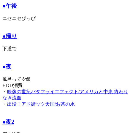
●午後
ニセニセぴっぴ
●帰り
下道で
●夜
風呂って夕飯
HDD消費
・
映像の世紀バタフライエフェクト/アメリカと中東 終わり
なき流血
・
出没！アド街ック天国/お茶の水
●夜2