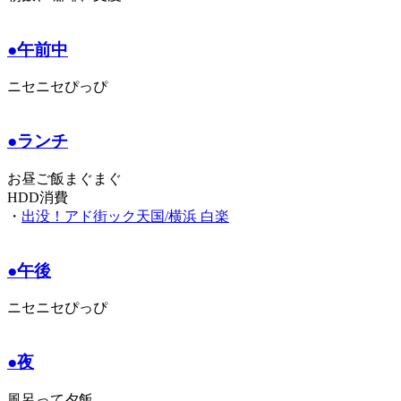
●午前中
ニセニセぴっぴ
●ランチ
お昼ご飯まぐまぐ
HDD消費
・
出没！アド街ック天国/横浜 白楽
●午後
ニセニセぴっぴ
●夜
風呂って夕飯