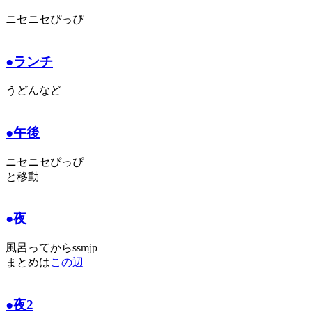
ニセニセぴっぴ
●ランチ
うどんなど
●午後
ニセニセぴっぴ
と移動
●夜
風呂ってからssmjp
まとめは
この辺
●夜2