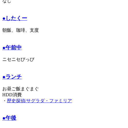
なし
●したくー
朝飯、珈琲、支度
●午前中
ニセニセぴっぴ
●ランチ
お昼ご飯まぐまぐ
HDD消費
・
歴史探偵/サグラダ・ファミリア
●午後