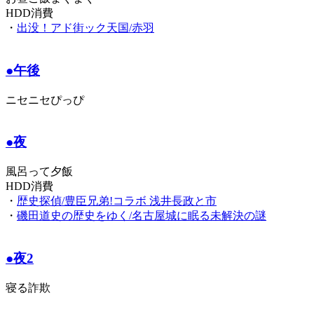
HDD消費
・
出没！アド街ック天国/赤羽
●午後
ニセニセぴっぴ
●夜
風呂って夕飯
HDD消費
・
歴史探偵/豊臣兄弟!コラボ 浅井長政と市
・
磯田道史の歴史をゆく/名古屋城に眠る未解決の謎
●夜2
寝る詐欺