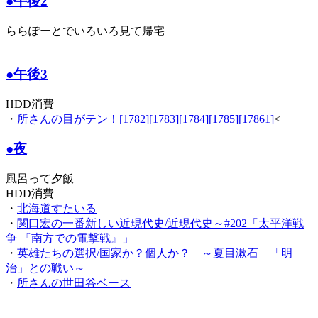
●午後2
ららぽーとでいろいろ見て帰宅
●午後3
HDD消費
・
所さんの目がテン！[1782][1783][1784][1785][17861]
<
●夜
風呂って夕飯
HDD消費
・
北海道すたいる
・
関口宏の一番新しい近現代史/近現代史～#202「太平洋戦
争 『南方での電撃戦』」
・
英雄たちの選択/国家か？個人か？ ～夏目漱石 「明
治」との戦い～
・
所さんの世田谷ベース