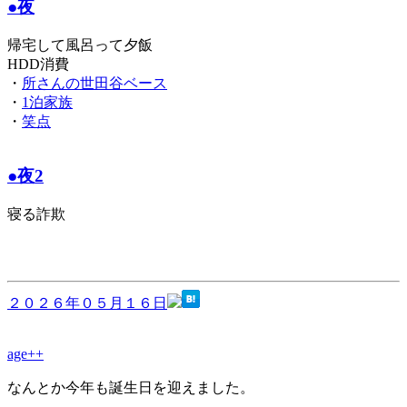
●夜
帰宅して風呂って夕飯
HDD消費
・
所さんの世田谷ベース
・
1泊家族
・
笑点
●夜2
寝る詐欺
２０２６年０５月１６日
age++
なんとか今年も誕生日を迎えました。