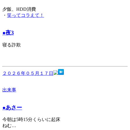
夕飯、HDD消費
・
笑ってコラえて！
●夜3
寝る詐欺
２０２６年０５月１７日
出来事
●あさー
今朝は5時15分くらいに起床
ねむ…