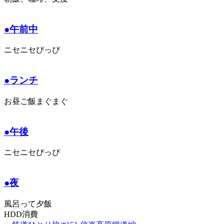
●午前中
ニセニセぴっぴ
●ランチ
お昼ご飯まぐまぐ
●午後
ニセニセぴっぴ
●夜
風呂って夕飯
HDD消費