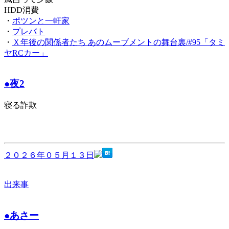
HDD消費
・
ポツンと一軒家
・
プレバト
・
Ｘ年後の関係者たち あのムーブメントの舞台裏/#95「タミ
ヤRCカー」
●夜2
寝る詐欺
２０２６年０５月１３日
出来事
●あさー