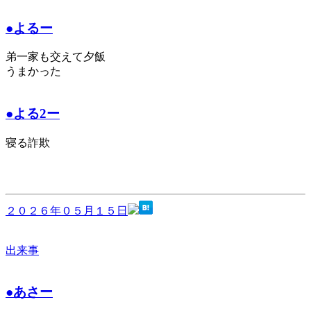
●よるー
弟一家も交えて夕飯
うまかった
●よる2ー
寝る詐欺
２０２６年０５月１５日
出来事
●あさー