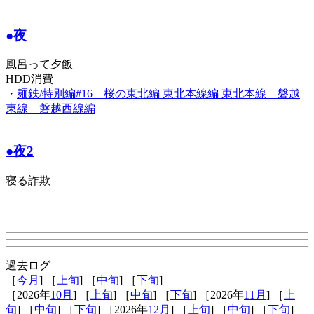
●夜
風呂って夕飯
HDD消費
・
麺鉄/特別編#16 桜の東北編 東北本線編 東北本線 磐越
東線 磐越西線編
●夜2
寝る詐欺
過去ログ
［
今月
] ［
上旬
] ［
中旬
] ［
下旬
]
［2026年
10月
] ［
上旬
] ［
中旬
] ［
下旬
] ［2026年
11月
] ［
上
旬
] ［
中旬
] ［
下旬
] ［2026年
12月
] ［
上旬
] ［
中旬
] ［
下旬
]