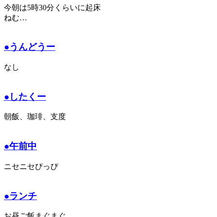
今朝は5時30分くらいに起床
ねむ…
●うんどうー
なし
●したくー
朝飯、珈琲、支度
●午前中
ニセニセぴっぴ
●ランチ
お昼ご飯まぐまぐ