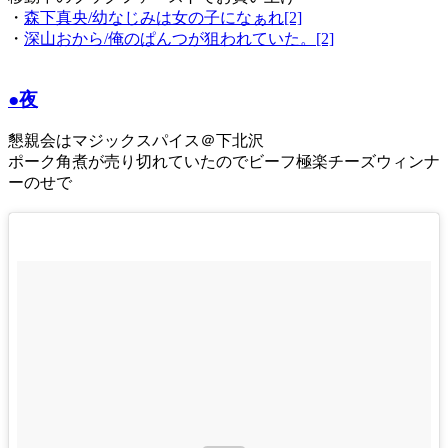
・
森下真央/幼なじみは女の子になぁれ[2]
・
深山おから/俺のぱんつが狙われていた。[2]
●夜
懇親会はマジックスパイス＠下北沢
ポーク角煮が売り切れていたのでビーフ極楽チーズウィンナ
ーのせで