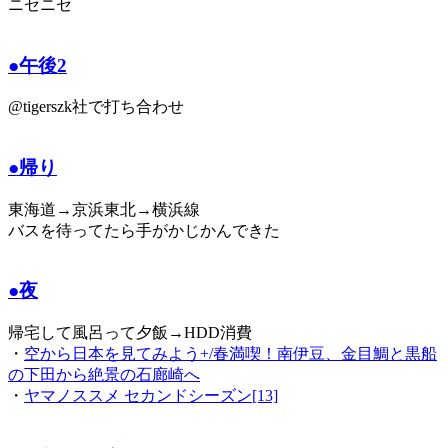
ニセニセ
●午後2
@tigerszk社で打ち合わせ
●帰り
東海道→京浜東北→横浜線
バスを待ってたら手がかじかんできた
●夜
帰宅して風呂って夕飯→HDD消費
・
空から日本を見てみよう+/春満喫！南伊豆、金目鯛と黒船
の下田から絶景の石廊崎へ
・
ヤマノススメ セカンドシーズン[13]