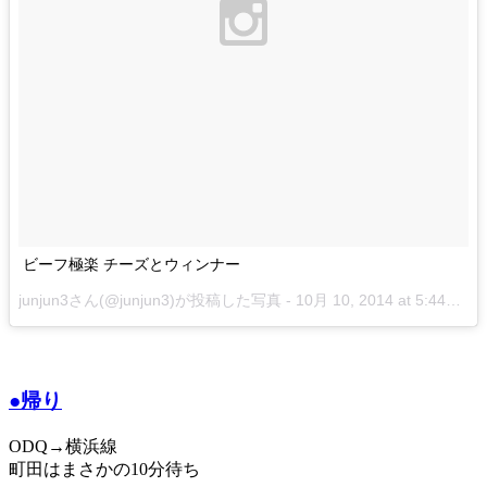
ビーフ極楽 チーズとウィンナー
junjun3さん(@junjun3)が投稿した写真 -
10月 10, 2014 at 5:44
午
前 
●帰り
ODQ→横浜線
町田はまさかの10分待ち