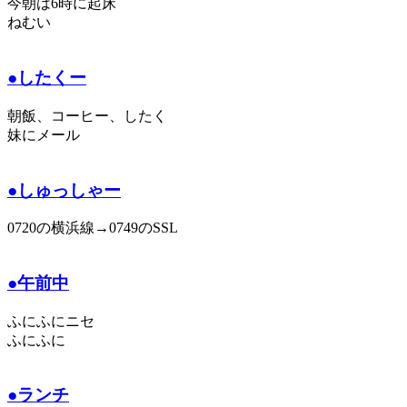
今朝は6時に起床
ねむい
●したくー
朝飯、コーヒー、したく
妹にメール
●しゅっしゃー
0720の横浜線→0749のSSL
●午前中
ふにふにニセ
ふにふに
●ランチ