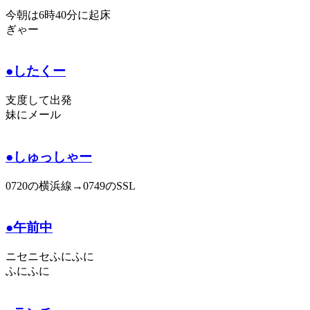
今朝は6時40分に起床
ぎゃー
●したくー
支度して出発
妹にメール
●しゅっしゃー
0720の横浜線→0749のSSL
●午前中
ニセニセふにふに
ふにふに