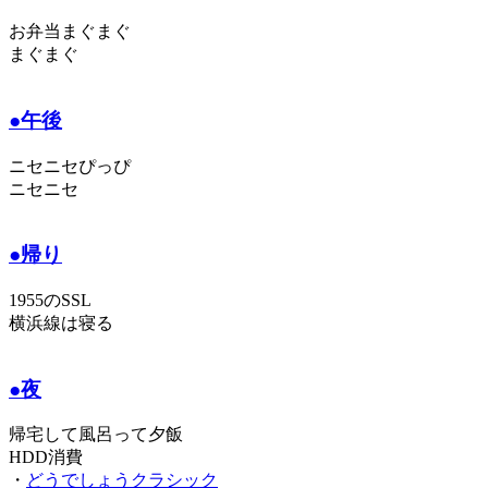
お弁当まぐまぐ
まぐまぐ
●午後
ニセニセぴっぴ
ニセニセ
●帰り
1955のSSL
横浜線は寝る
●夜
帰宅して風呂って夕飯
HDD消費
・
どうでしょうクラシック