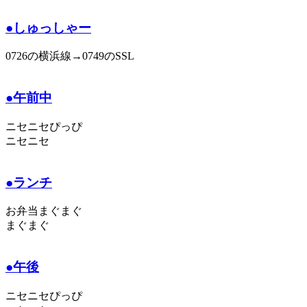
●しゅっしゃー
0726の横浜線→0749のSSL
●午前中
ニセニセぴっぴ
ニセニセ
●ランチ
お弁当まぐまぐ
まぐまぐ
●午後
ニセニセぴっぴ