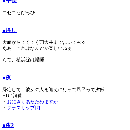
●午後
ニセニセぴっぴ
●帰り
大崎からてくてく西大井まで歩いてみる
ああ、これはなんだか楽しいねぇ
んで、横浜線は爆睡
●夜
帰宅して、彼女の人を迎えに行って風呂って夕飯
HDD消費
・
おにぎりあたためますか
・
グラスリップ[7]
●夜2