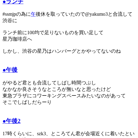
●ランチ
#ssmjpの為に
午
後休を取っていたので@yakumo3と合流して
渋谷に
ランチ前に100均で足りないものを買い足して
星乃珈琲店へ
しかし、渋谷の星乃はハンバーグとかやってないのね
●午後
がやるど君とも合流してしばし時間つぶし
なかなか良さそうなところが無いなと思ったけど
東急プラザにコワーキングスペースみたいなのがあって
そこでしばしだらーり
●午後2
17時くらいに、szk3、ところてん君が会場近くに着いたとい