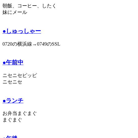
朝飯、コーヒー、したく
妹にメール
●しゅっしゃー
0720の横浜線→0749のSSL
●午前中
ニセニセピッピ
ニセニセ
●ランチ
お弁当まぐまぐ
まぐまぐ