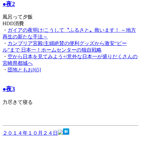
●夜2
風呂って夕飯
HDD消費
・
ガイアの夜明け/こうして〝ふるさと〟救います！ ～地方
再生の新たな手法～
・
カンブリア宮殿/主婦絶賛の便利グッズから激安“ビー
ル”まで 日本一！ホームセンターの独自戦略
・
空から日本を見てみよう+/意外な日本一が盛りだくさんの
宮崎県都城へ
・
団地ともお[65]
●夜3
力尽きて寝る
２０１４年１０月２４日