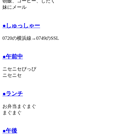
朝飯、コーヒー、したく
妹にメール
●しゅっしゃー
0720の横浜線→0749のSSL
●午前中
ニセニセぴっぴ
ニセニセ
●ランチ
お弁当まぐまぐ
まぐまぐ
●午後