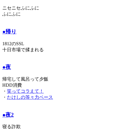
ニセニセふにふに
ふにふに
●帰り
1812のSSL
十日市場で揉まれる
●夜
帰宅して風呂って夕飯
HDD消費
・
笑ってコラえて！
・
たけしの等々力ベース
●夜2
寝る詐欺