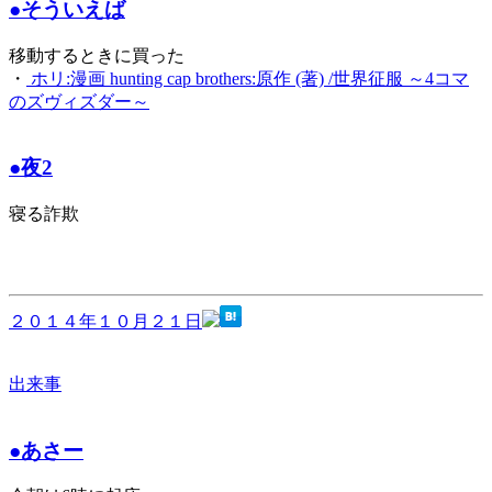
●そういえば
移動するときに買った
・
ホリ:漫画 hunting cap brothers:原作 (著) /世界征服 ～4コマ
のズヴィズダー～
●夜2
寝る詐欺
２０１４年１０月２１日
出来事
●あさー