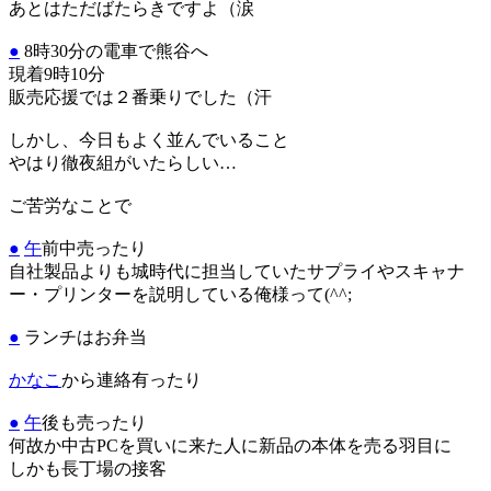
あとはただばたらきですよ（涙
●
8時30分の電車で熊谷へ
現着9時10分
販売応援では２番乗りでした（汗
しかし、今日もよく並んでいること
やはり徹夜組がいたらしい…
ご苦労なことで
●
午
前中売ったり
自社製品よりも城時代に担当していたサプライやスキャナ
ー・プリンターを説明している俺様って(^^;
●
ランチはお弁当
かなこ
から連絡有ったり
●
午
後も売ったり
何故か中古PCを買いに来た人に新品の本体を売る羽目に
しかも長丁場の接客