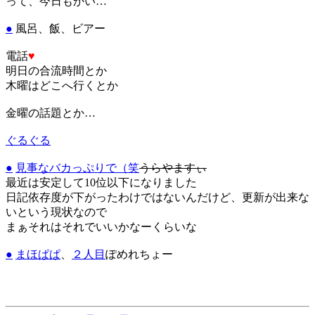
って、今日もかい…
●
風呂、飯、ビアー
電話
♥
明日の合流時間とか
木曜はどこへ行くとか
金曜の話題とか…
ぐるぐる
●
見事なバカっぷりで（笑
うらやますぃ
最近は安定して10位以下になりました
日記依存度が下がったわけではないんだけど、更新が出来な
いという現状なので
まぁそれはそれでいいかなーくらいな
●
まほぱぱ
、
２人目
ぽめれちょー