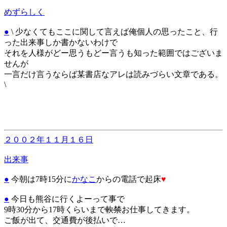
めずらしく
●
\
少なくてもここに関して言えば俺個人の思ったこと、行
った出来事しか書かないわけで
それを人様がどー思うもどー言うも知った範囲ではございま
せんが
一言だけ言うならば某書店なアレは読みづらい文章である。
\
２００２年１１月１６日
出来事
●
今朝は7時15分に
かなこ
からの電話で起床
♥
●
今日も熊谷に行くよーって事で
9時30分から17時くらいまで
軟禁
お仕事してきます。
ご飯が出て、交通費が後払いで…