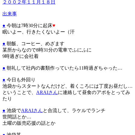
２００２年１１月１８日
出来事
●
今朝は7時30分に起床
♥
眠いよー、行きたくないよー（汗
●
朝飯、コーヒー、めざます
某所からなので8時31分の電車でふにふに
9時過ぎに会社着
●
朝礼して社内の書類作っていたら11時過ぎちゃった…
●
今日も外回り
池袋からスタートなんだけど、着くころには丁度お昼だし…
ということで、
ARAIさん
に連絡して昼食のアポをとってみ
たり
●
池袋で
ARAIさん
と合流して、ラケルでランチ
世間話とか…
土曜の販売応援の話とか
●
池袋某