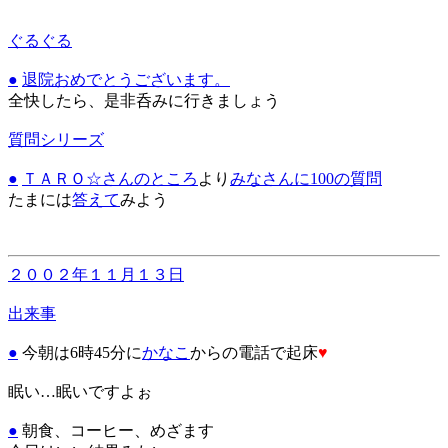
ぐるぐる
●
退院おめでとうございます。
全快したら、是非呑みに行きましょう
質問シリーズ
●
ＴＡＲＯ☆さんのところ
より
みなさんに100の質問
たまには
答えて
みよう
２００２年１１月１３日
出来事
●
今朝は6時45分に
かなこ
からの電話で起床
♥
眠い…眠いですよぉ
●
朝食、コーヒー、めざます