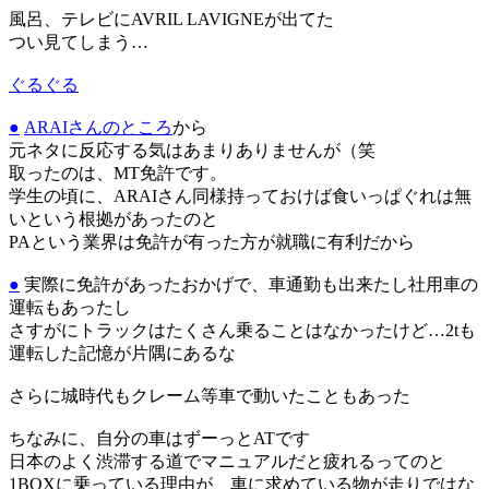
風呂、テレビにAVRIL LAVIGNEが出てた
つい見てしまう…
ぐるぐる
●
ARAIさんのところ
から
元ネタに反応する気はあまりありませんが（笑
取ったのは、MT免許です。
学生の頃に、ARAIさん同様持っておけば食いっぱぐれは無
いという根拠があったのと
PAという業界は免許が有った方が就職に有利だから
●
実際に免許があったおかげで、車通勤も出来たし社用車の
運転もあったし
さすがにトラックはたくさん乗ることはなかったけど…2tも
運転した記憶が片隅にあるな
さらに城時代もクレーム等車で動いたこともあった
ちなみに、自分の車はずーっとATです
日本のよく渋滞する道でマニュアルだと疲れるってのと
1BOXに乗っている理由が、車に求めている物が走りではな