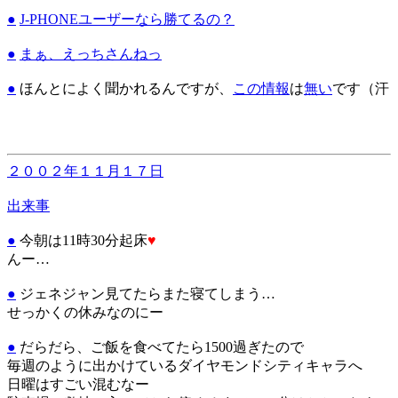
●
J-PHONEユーザーなら勝てるの？
●
まぁ、えっちさんねっ
●
ほんとによく聞かれるんですが、
この
情報
は
無い
です（汗
２００２年１１月１７日
出来事
●
今朝は11時30分起床
♥
んー…
●
ジェネジャン見てたらまた寝てしまう…
せっかくの休みなのにー
●
だらだら、ご飯を食べてたら1500過ぎたので
毎週のように出かけているダイヤモンドシティキャラへ
日曜はすごい混むなー