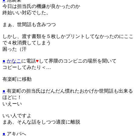
今日は担当氏の機嫌が良かったのか
終始いい対応でした。
まぁ、世間話も含みつつ
しかし、渡す書類を５枚しかプリントしてなかったのにここ
で４枚消費してしまう
困った（汗
●
かなこ
に電話
♥
して界隈のコンビニの場所を聞いて
コピーしてみたり＜…
有楽町に移動
●
有楽町の担当氏はだんだん慣れたおかげか世間話も出来る
ほどに！
いえーい
いい人ですよ
まあ、そんな話をしつつ適度に離脱
●
アキバへ