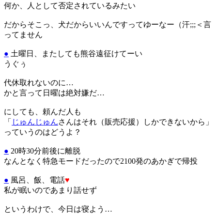
何か、人として否定されているみたい
だからそこっ、犬だからいいんですってゆーなー（汗;;;＜言
ってません
●
土曜日、またしても熊谷遠征けてーい
うぐぅ
代休取れないのに…
かと言って日曜は絶対嫌だ…
にしても、頼んだ人も
「
じゅんじゅん
さんはそれ（販売応援）しかできないから」
っていうのはどうよ？
●
20時30分前後に離脱
なんとなく特急モードだったので2100発のあかぎで帰投
●
風呂、飯、電話
♥
私が眠いのであまり話せず
というわけで、今日は寝よう…