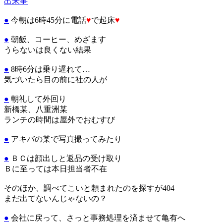
出来事
●
今朝は6時45分に電話
♥
で起床
♥
●
朝飯、コーヒー、めざます
うらないは良くない結果
●
8時6分は乗り遅れて…
気づいたら目の前に社の人が
●
朝礼して外回り
新橋某、八重洲某
ランチの時間は屋外でおむすび
●
アキバの某で写真撮ってみたり
●
ＢＣは顔出しと返品の受け取り
Ｂに至っては本日担当者不在
そのほか、調べてこいと頼まれたのを探すが404
まだ出てないんじゃないの？
●
会社に戻って、さっと事務処理を済ませて亀有へ