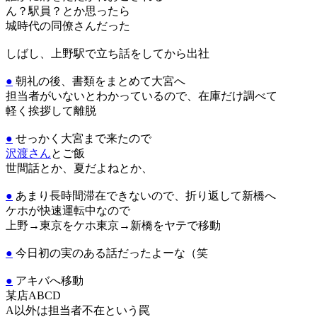
ん？駅員？とか思ったら
城時代の同僚さんだった
しばし、上野駅で立ち話をしてから出社
●
朝礼の後、書類をまとめて大宮へ
担当者がいないとわかっているので、在庫だけ調べて
軽く挨拶して離脱
●
せっかく大宮まで来たので
沢渡さん
とご飯
世間話とか、夏だよねとか、
●
あまり長時間滞在できないので、折り返して新橋へ
ケホが快速運転中なので
上野→東京をケホ東京→新橋をヤテで移動
●
今日初の実のある話だったよーな（笑
●
アキバへ移動
某店ABCD
A以外は担当者不在という罠