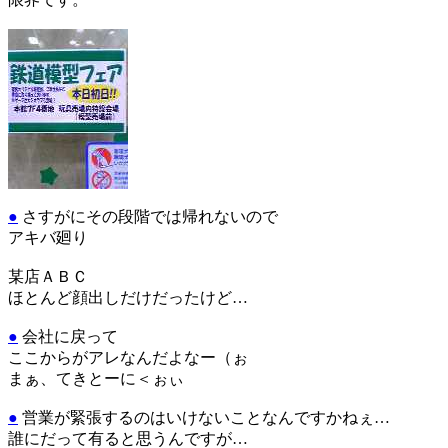
●
さすがにその段階では帰れないので
アキバ廻り
某店ＡＢＣ
ほとんど顔出しだけだったけど…
●
会社に戻って
ここからがアレなんだよなー（ぉ
まぁ、てきとーに＜ぉぃ
●
営業が緊張するのはいけないことなんですかねぇ…
誰にだって有ると思うんですが…