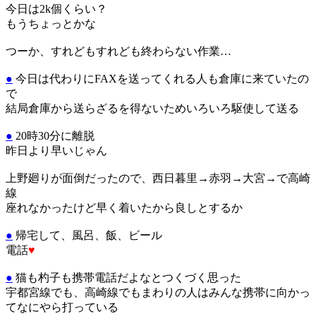
今日は2k個くらい？
もうちょっとかな
つーか、すれどもすれども終わらない作業…
●
今日は代わりにFAXを送ってくれる人も倉庫に来ていたの
で
結局倉庫から送らざるを得ないためいろいろ駆使して送る
●
20時30分に離脱
昨日より早いじゃん
上野廻りが面倒だったので、西日暮里→赤羽→大宮→で高崎
線
座れなかったけど早く着いたから良しとするか
●
帰宅して、風呂、飯、ビール
電話
♥
●
猫も杓子も携帯電話だよなとつくづく思った
宇都宮線でも、高崎線でもまわりの人はみんな携帯に向かっ
てなにやら打っている