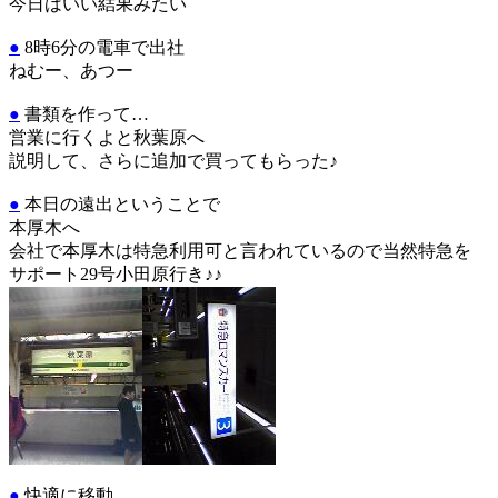
今日はいい結果みたい
●
8時6分の電車で出社
ねむー、あつー
●
書類を作って…
営業に行くよと秋葉原へ
説明して、さらに追加で買ってもらった♪
●
本日の遠出ということで
本厚木へ
会社で本厚木は特急利用可と言われているので当然特急を
サポート29号小田原行き♪♪
●
快適に移動