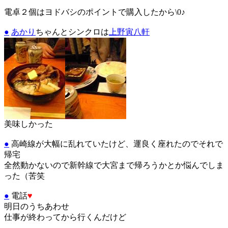
電卓２個はヨドバシのポイントで購入したから\0♪
●
あかり
ちゃんとシンクロは
上野寅八軒
美味しかった
●
高崎線が大幅に乱れていたけど、運良く座れたのでそれで
帰宅
全然動かないので新幹線で大宮まで帰ろうかとか悩んでしま
った（苦笑
●
電話
♥
明日のうちあわせ
仕事が終わってから行くんだけど