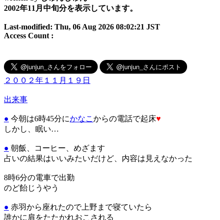
2002年11月中旬分を表示しています。
Last-modified: Thu, 06 Aug 2026 08:02:21 JST
Access Count :
２００２年１１月１９日
出来事
●
今朝は6時45分に
かなこ
からの電話で起床
♥
しかし、眠い…
●
朝飯、コーヒー、めざます
占いの結果はいいみたいだけど、内容は見えなかった
8時6分の電車で出勤
のど飴じうやう
●
赤羽から座れたので上野まで寝ていたら
誰かに肩をたたかれおこされる