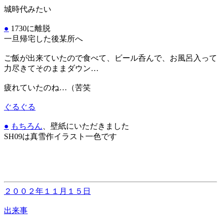
城時代みたい
●
1730に離脱
一旦帰宅した後某所へ
ご飯が出来ていたので食べて、ビール呑んで、お風呂入って
力尽きてそのままダウン…
疲れていたのね…（苦笑
ぐるぐる
●
もちろん
、壁紙にいただきました
SH09は真雪作イラスト一色です
２００２年１１月１５日
出来事