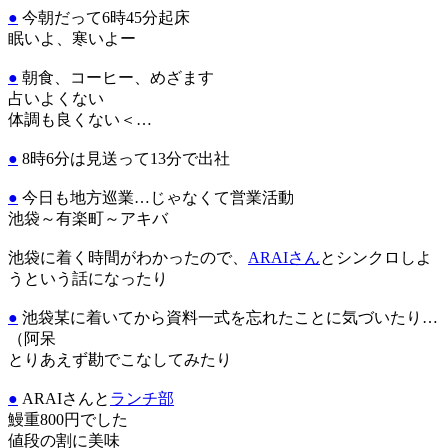
●
今朝だって6時45分起床
眠いよ、寒いよー
●
朝食、コーヒー、めざます
占いよくない
体調も良くない＜…
●
8時6分は見送って13分で出社
●
今日も地方巡業…じゃなくて営業活動
池袋～有楽町～アキバ
池袋に着く時間がわかったので、
ARAIさん
とシンクロしよ
うという話になったり
●
池袋某に着いてから資料一式を忘れたことに気づいたり…
（阿呆
とりあえず勘でこなしてみたり
●
ARAIさんと
ランチ部
鰻重800円でした
値段の割に美味