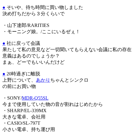
●
そいや、待ち時間に買い物しました
決め打ちだから３分くらいで
・山下達郎/RARITIES
・モーニング娘。/ここにいるぜぇ！
●
社に戻って会議
果たして私の意見など一切聞いてもらえない会議に私の存在
意義はあるのでしょうか？
まぁ、どーでもいいんだけど
●
20時過ぎに離脱
上野について、
あかり
ちゃんとシンクロ
の前にお買い物
・SONY/
MDR-Q55SL
今まで使用していた物の音が割れはじめたから
・SHARP/EL-339MX
大きな電卓、会社用
・CASIO/SL-797T
小さい電卓、持ち運び用