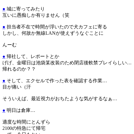
●
城に寄ってみたり
互いに愚痴しか有りません（笑
●
担当者不在で時間が浮いたので犬カフェに寄る
しかし、何故か無線LANが使えずうなぐことに
んーむ
●
帰社して、レポートとか
げげ、金曜日は池袋某改装のため閉店後軟禁プレイらしい…
帰れるのか？？
●
そして、エクセルで作った表を確認する作業…
目が痛い（汗
そういえば、最近視力がおちたような気がするなぁ…
●
明日は倉庫…
適度な時間にとんずら
2100の特急にて帰宅