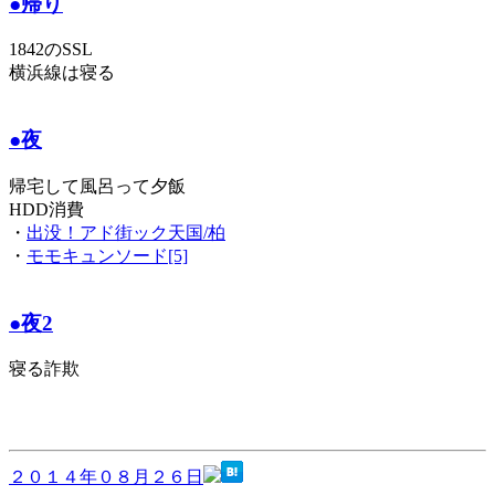
●帰り
1842のSSL
横浜線は寝る
●夜
帰宅して風呂って夕飯
HDD消費
・
出没！アド街ック天国/柏
・
モモキュンソード[5]
●夜2
寝る詐欺
２０１４年０８月２６日