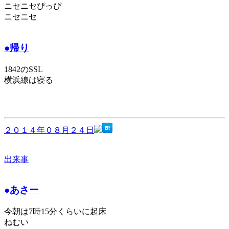
ニセニセぴっぴ
ニセニセ
●帰り
1842のSSL
横浜線は寝る
２０１４年０８月２４日
出来事
●あさー
今朝は7時15分くらいに起床
ねむい