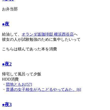
お弁当部
●夜
給油して、
オランダ坂珈琲邸 横浜西谷店
へ
彼女の人が試験勉強のために集中したいって
こちらは積んであった本を消費
●夜2
帰宅して風呂って夕飯
HDD消費
・
団地ともお[57]
・
普通の女子校生がろこどるやってみた。[6]
●夜3