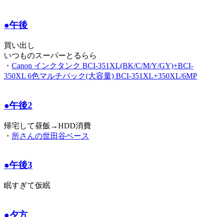
●午後
買い出し
いつものスーパーとるらら
・
Canon インクタンク BCI-351XL(BK/C/M/Y/GY)+BCI-
350XL 6色マルチパック(大容量) BCI-351XL+350XL/6MP
●午後2
帰宅して昼飯→HDD消費
・
所さんの世田谷ベース
●午後3
眠すぎて仮眠
●夕方