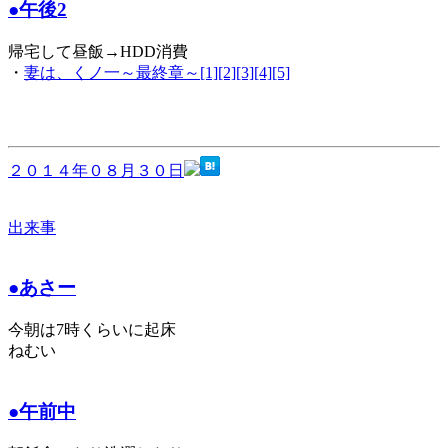
●午後2
帰宅して昼飯→HDD消費
・
妻は、くノ一～最終章～[1][2][3][4][5]
２０１４年０８月３０日
出来事
●あさー
今朝は7時くらいに起床
ねむい
●午前中