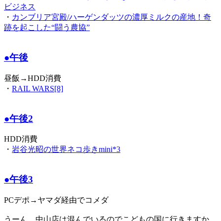
ビジネス
・
カンブリア宮殿/ハーゲンダッツの濃厚ミルクの産地！奇
跡を起こした“闘う農協”
●午後
昼飯→HDD消費
・
RAIL WARS[8]
●午後2
HDD消費
・
岩谷光昭の世界ネコ歩きmini*3
●午後3
PCデポ→ヤマダ経由でコメダ
うーん、中山店は混んでいるのでこどもの国に行きますか