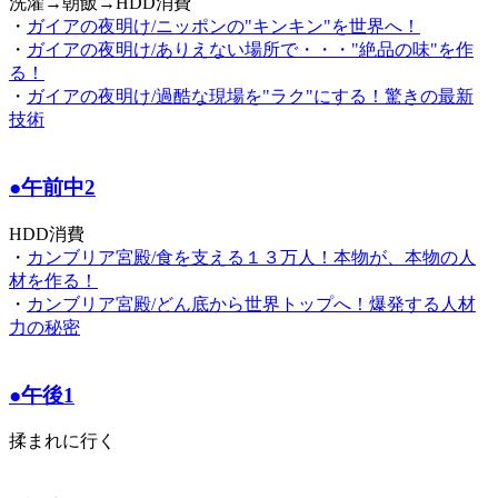
洗濯→朝飯→HDD消費
・
ガイアの夜明け/ニッポンの"キンキン"を世界へ！
・
ガイアの夜明け/ありえない場所で・・・"絶品の味"を作
る！
・
ガイアの夜明け/過酷な現場を"ラク"にする！驚きの最新
技術
●午前中2
HDD消費
・
カンブリア宮殿/食を支える１３万人！本物が、本物の人
材を作る！
・
カンブリア宮殿/どん底から世界トップへ！爆発する人材
力の秘密
●午後1
揉まれに行く