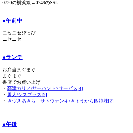
0720の横浜線→0749のSSL
●午前中
ニセニセぴっぴ
ニセニセ
●ランチ
お弁当まぐまぐ
まぐまぐ
書店でお買い上げ
・
高津カリノ/サーバント×サービス[4]
・
勇人/シスプラス[5]
・
きづきあきら＋サトウナンキ/きょうから四姉妹[2]
●午後