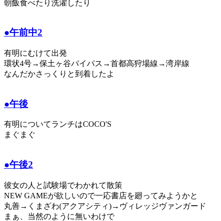
朝飯食べたり洗濯したり
●午前中2
有明にむけて出発
環状4号→保土ヶ谷バイパス→首都高狩場線→湾岸線
なんだかさっくりと到着したよ
●午後
有明についてランチはCOCO'S
まぐまぐ
●午後2
彼女の人と試験場でわかれて散策
NEW GAMEが欲しいので一応書店を廻ってみようかと
丸善→くまざわ(アクアシティ)→ヴィレッジヴァンガード
まぁ、当然のように無いわけで