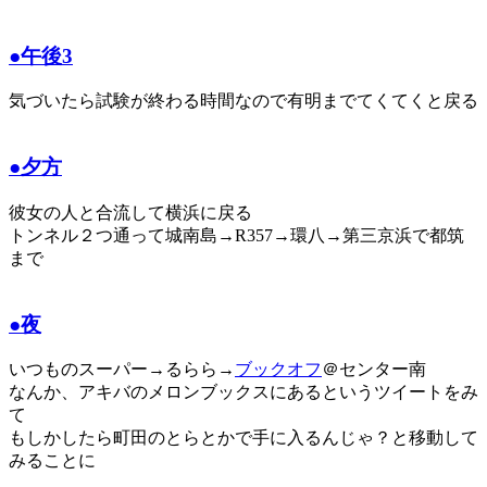
●午後3
気づいたら試験が終わる時間なので有明までてくてくと戻る
●夕方
彼女の人と合流して横浜に戻る
トンネル２つ通って城南島→R357→環八→第三京浜で都筑
まで
●夜
いつものスーパー→るらら→
ブックオフ
＠センター南
なんか、アキバのメロンブックスにあるというツイートをみ
て
もしかしたら町田のとらとかで手に入るんじゃ？と移動して
みることに