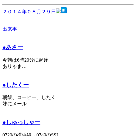
２０１４年０８月２９日
出来事
●あさー
今朝は6時20分に起床
ありゃま…
●したくー
朝飯、コーヒー、したく
妹にメール
●しゅっしゃー
0720の横浜線→0749のSSL