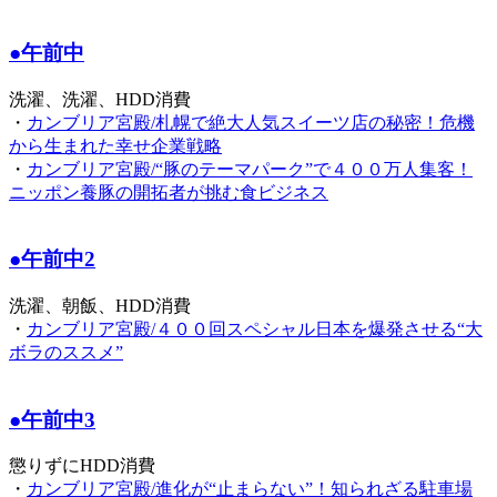
●午前中
洗濯、洗濯、HDD消費
・
カンブリア宮殿/札幌で絶大人気スイーツ店の秘密！危機
から生まれた幸せ企業戦略
・
カンブリア宮殿/“豚のテーマパーク”で４００万人集客！
ニッポン養豚の開拓者が挑む食ビジネス
●午前中2
洗濯、朝飯、HDD消費
・
カンブリア宮殿/４００回スペシャル日本を爆発させる“大
ボラのススメ”
●午前中3
懲りずにHDD消費
・
カンブリア宮殿/進化が“止まらない”！知られざる駐車場