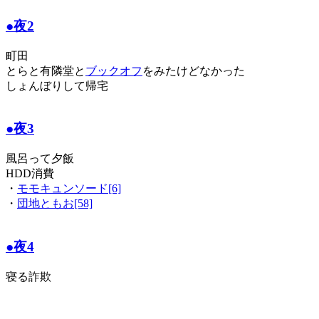
●夜2
町田
とらと有隣堂と
ブックオフ
をみたけどなかった
しょんぼりして帰宅
●夜3
風呂って夕飯
HDD消費
・
モモキュンソード[6]
・
団地ともお[58]
●夜4
寝る詐欺