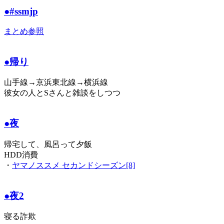
●#ssmjp
まとめ
参照
●帰り
山手線→京浜東北線→横浜線
彼女の人とSさんと雑談をしつつ
●夜
帰宅して、風呂って夕飯
HDD消費
・
ヤマノススメ セカンドシーズン[8]
●夜2
寝る詐欺