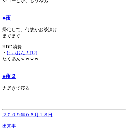
ショーとか、もうね(ry
●夜
帰宅して、何故かお茶漬け
まぐまぐ
HDD消費
・
けいおん！[12]
たくあんｗｗｗｗ
●夜２
力尽きて寝る
２００９年０６月１８日
出来事