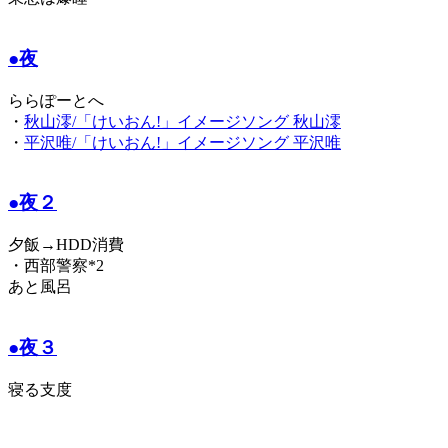
●夜
ららぽーとへ
・
秋山澪/「けいおん!」イメージソング 秋山澪
・
平沢唯/「けいおん!」イメージソング 平沢唯
●夜２
夕飯→HDD消費
・西部警察*2
あと風呂
●夜３
寝る支度