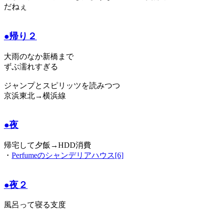
だねぇ
●帰り２
大雨のなか新橋まで
ずぶ濡れすぎる
ジャンプとスピリッツを読みつつ
京浜東北→横浜線
●夜
帰宅して夕飯→HDD消費
・
Perfumeのシャンデリアハウス[6]
●夜２
風呂って寝る支度