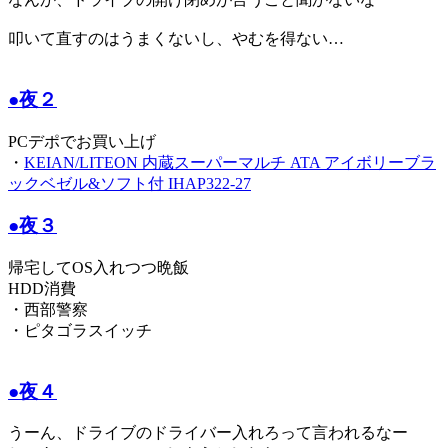
叩いて直すのはうまくないし、やむを得ない…
●夜２
PCデポでお買い上げ
・
KEIAN/LITEON 内蔵スーパーマルチ ATA アイボリーブラ
ックベゼル&ソフト付 IHAP322-27
●夜３
帰宅してOS入れつつ晩飯
HDD消費
・西部警察
・ピタゴラスイッチ
●夜４
うーん、ドライブのドライバー入れろって言われるなー