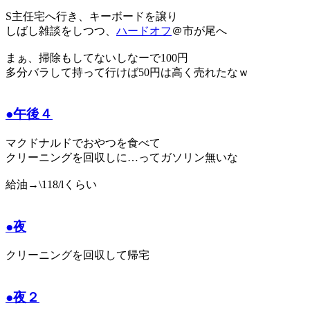
S主任宅へ行き、キーボードを譲り
しばし雑談をしつつ、
ハードオフ
＠市が尾へ
まぁ、掃除もしてないしなーで100円
多分バラして持って行けば50円は高く売れたなｗ
●午後４
マクドナルドでおやつを食べて
クリーニングを回収しに…ってガソリン無いな
給油→\118/lくらい
●夜
クリーニングを回収して帰宅
●夜２