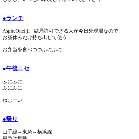
●ランチ
AspireOneは、結局許可できる人が今日外現場なので
お昼休みだけ持ち出して使う
お弁当を食べつつふにふに
●午後ニセ
ふにふに
ふにふに
ねむーい
●帰り
山手線→東急→横浜線
東急は爆睡