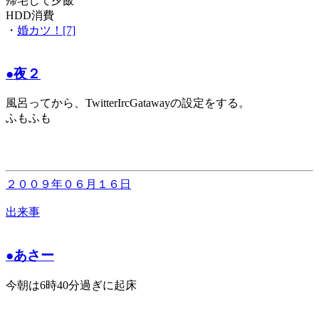
帰宅して夕飯
HDD消費
・
婚カツ！[7]
●夜２
風呂ってから、TwitterIrcGatawayの設定をする。
ふもふも
２００９年０６月１６日
出来事
●あさー
今朝は6時40分過ぎに起床