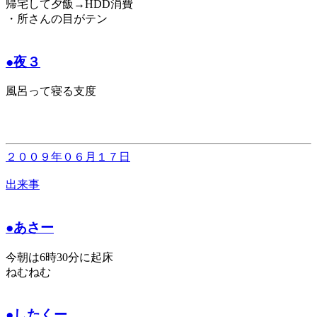
帰宅して夕飯→HDD消費
・所さんの目がテン
●夜３
風呂って寝る支度
２００９年０６月１７日
出来事
●あさー
今朝は6時30分に起床
ねむねむ
●したくー