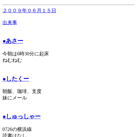
２００９年０６月１５日
出来事
●あさー
今朝は6時30分に起床
ねむねむ
●したくー
朝飯、珈琲、支度
妹にメール
●しゅっしゃー
0726の横浜線
読書はなし