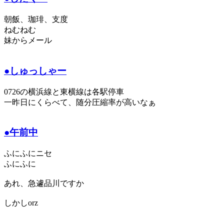
朝飯、珈琲、支度
ねむねむ
妹からメール
●しゅっしゃー
0726の横浜線と東横線は各駅停車
一昨日にくらべて、随分圧縮率が高いなぁ
●午前中
ふにふにニセ
ふにふに
あれ、急遽品川ですか
しかしorz