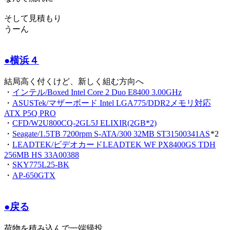
そして見積もり
うーん
●横浜４
結局高く付くけど、新しく組む方向へ
・
インテル/Boxed Intel Core 2 Duo E8400 3.00GHz
・
ASUSTek/マザーボード Intel LGA775/DDR2メモリ対応
ATX P5Q PRO
・
CFD/W2U800CQ-2GL5J ELIXIR(2GB*2)
・
Seagate/1.5TB 7200rpm S-ATA/300 32MB ST31500341AS
*2
・
LEADTEK/ビデオカードLEADTEK WF PX8400GS TDH
256MB HS 33A00388
・
SKY775L25-BK
・
AP-650GTX
●戻る
荷物を積み込んで一端帰投