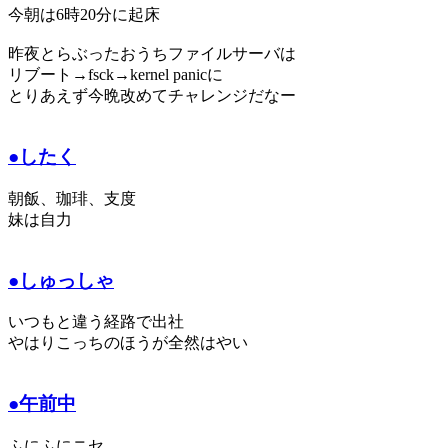
今朝は6時20分に起床
昨夜とらぶったおうちファイルサーバは
リブート→fsck→kernel panicに
とりあえず今晩改めてチャレンジだなー
●したく
朝飯、珈琲、支度
妹は自力
●しゅっしゃ
いつもと違う経路で出社
やはりこっちのほうが全然はやい
●午前中
ふにふにニセ