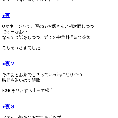
●夜
Oマネージャで、噂の(?)お嬢さんと初対面しつつ
でけーなおい…
なんて会話をしつつ、近くの中華料理店で夕飯
ごちそうさまでした。
●夜２
そのあとお茶でも？っていう話になりつつ
時間も遅いので解散
R246をひたすら上って帰宅
●夜３
ファイル鯖をなおす気も起きず