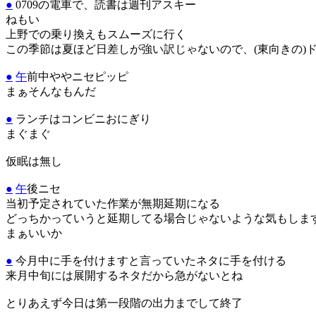
●
0709の電車で、読書は週刊アスキー
ねもい
上野での乗り換えもスムーズに行く
この季節は夏ほど日差しが強い訳じゃないので、(東向きの)
●
午
前中ややニセピッピ
まぁそんなもんだ
●
ランチはコンビニおにぎり
まぐまぐ
仮眠は無し
●
午
後ニセ
当初予定されていた作業が無期延期になる
どっちかっていうと延期してる場合じゃないような気もしま
まぁいいか
●
今月中に手を付けますと言っていたネタに手を付ける
来月中旬には展開するネタだから急がないとね
とりあえず今日は第一段階の出力までして終了