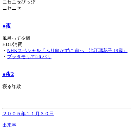
ニセニセぴっぴ
ニセニセ
●夜
風呂って夕飯
HDD消費
・
NHKスペシャル「ふり向かずに 前へ 池江璃花子 19歳」
・
ブラタモリ/#126 パリ
●夜2
寝る詐欺
２００５年１１月３０日
出来事