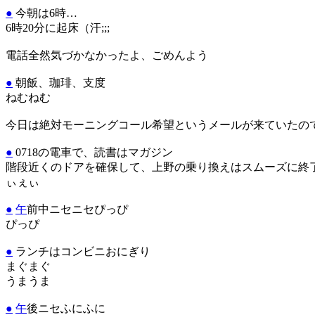
●
今朝は6時…
6時20分に起床（汗;;;
電話全然気づかなかったよ、ごめんよう
●
朝飯、珈琲、支度
ねむねむ
今日は絶対モーニングコール希望というメールが来ていたの
●
0718の電車で、読書はマガジン
階段近くのドアを確保して、上野の乗り換えはスムーズに終
ぃぇぃ
●
午
前中ニセニセぴっぴ
ぴっぴ
●
ランチはコンビニおにぎり
まぐまぐ
うまうま
●
午
後ニセふにふに