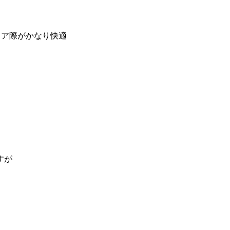
ドア際がかなり快適
すが