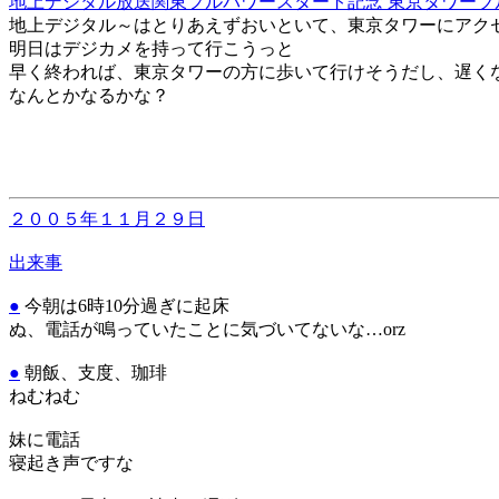
地上デジタル放送関東フルパワースタート記念 東京タワーブ
地上デジタル～はとりあえずおいといて、東京タワーにアク
明日はデジカメを持って行こうっと
早く終われば、東京タワーの方に歩いて行けそうだし、遅く
なんとかなるかな？
２００５年１１月２９日
出来事
●
今朝は6時10分過ぎに起床
ぬ、電話が鳴っていたことに気づいてないな…orz
●
朝飯、支度、珈琲
ねむねむ
妹に電話
寝起き声ですな