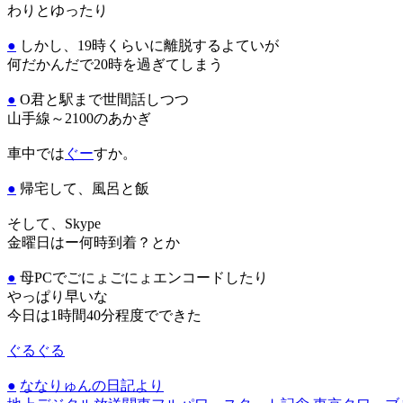
わりとゆったり
●
しかし、19時くらいに離脱するよていが
何だかんだで20時を過ぎてしまう
●
O君と駅まで世間話しつつ
山手線～2100のあかぎ
車中では
ぐー
すか。
●
帰宅して、風呂と飯
そして、Skype
金曜日はー何時到着？とか
●
母PCでごにょごにょエンコードしたり
やっぱり早いな
今日は1時間40分程度でできた
ぐるぐる
●
ななりゅんの日記より