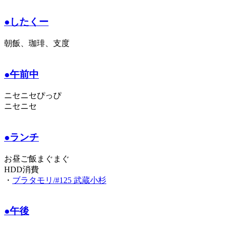
●したくー
朝飯、珈琲、支度
●午前中
ニセニセぴっぴ
ニセニセ
●ランチ
お昼ご飯まぐまぐ
HDD消費
・
ブラタモリ/#125 武蔵小杉
●午後