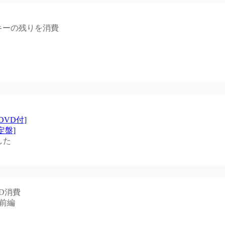
キーの残りを消費
DVD付]
定盤]
した
D消費
e7前編