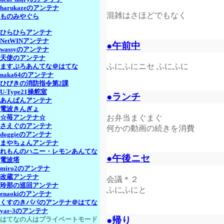
harukazeのアンテナ
混雑はさほどでもなく
ものみやぐら
ひらひらアンテナ
NetWINアンテナ
●午前中
wassyのアンテナ
天使のアンテナ
ふにふにニセ ふにふに
ますぷろあんてな＠はてな
naka64のアンテナ
ひびきの消防指令第2課
U-Type21操舵室
●ランチ
あんぱんアンテナ
電波きんぎょ
お弁当まぐまぐ
☆苺アンテナ☆
さえぐのアンテナ
何かの動画の続きを消費
doggieのアンテナ
まやちょんアンテナ
れもんのハニー・レモンあんてな
●午後ニセ
電波塔
miro2のアンテナ
改蔵アンテナ
会議＊２
玲那の巡回アンテナ
ふにふにと
enaokiのアンテナ
くすのきパパのアンテナ＠はてな
yar-3のアンテナ
●帰り
はてなの人はプライベートモード