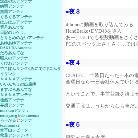
流星の矢アンテナ
病弱アンテナ
●夜３
無題アンテナ
ぐるぐるアンテナ
はふはふアンテナ
iPhoneに動画を取り込んでみる
雲丹あんてな
HandBrake+DVD43を導入
日記のカケラ。
あー、GUIでも複数動画をさく
とりとめのないアンテナ
あゆあゆアンテナ
PCのスペック上さくさく…では
RAKUDA Antenna
たろあんてな
暇人のアンテナ
●夜４
くびわアンテナ
でこぽんリンク/[みにでこ]/コムサ
イリンク
CEATEC、土曜日たった一本
ＮＡＮＡアンテナ
金曜日なら一日会社休んでいけ
いいんちょの出席簿
ますぷろあんてな
ということで、事前登録を済ま
ＮＡＮＡアンテナ
徒然アンテナ
妄想アンテナ
交通手段は、うちからなら車だ
markunアンテナ
noney.org hub antenna
ろーかる
ア
ンテナ
●夜５
textmania2
堂平山レピータ
秋葉アンテナ/ざう
風呂って寝る支度