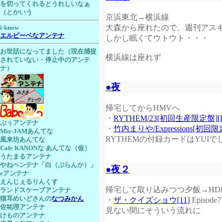
を切ってくれるとうれしいなぁ
（とかいう
京浜東北→横浜線
大森から座れたので、週刊アス
i-know
エルピーベなアンテナ
しかし眠くてウトウト・・・
お世話になってました（現在捕捉
横浜線は座れず
されていない・停止中のアンテ
ナ）
●夜
帰宅してからHMVへ
・
RYTHEM/23[初回生産限定盤][
ぷぅアンテナ
・
竹内まりや/Expressions[初回限
Mix-JAMあんてな
RYTHEMの付録カードはYUIで
風来坊あんてな
Cafe KANONな あんてな（仮）
うたまるアンテナ
やねヘンテナ「白（ぶらんか）」
●夜２
eアンテナ
えんじぇるりんくす
帰宅して取り込みつつ夕飯→HD
ランドスケープアンテナ
猫耳めいどさんの
なつみかん
・
ザ・クイズショウ[11]
Episod
佐祐理アンテナ
見ない間にそういう流れに
けものアンテナ