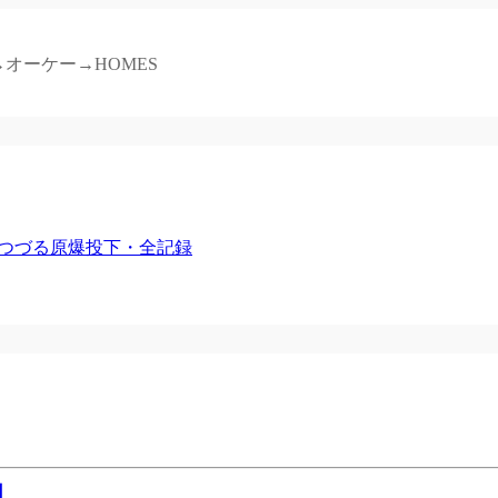
オーケー→HOMES
でつづる原爆投下・全記録
日