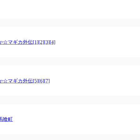
カ外伝[1][2][3][4]
ギカ外伝[5][6][7]
馬喰町