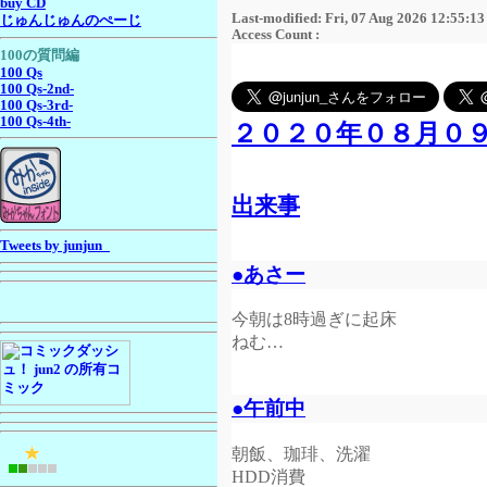
buy CD
Last-modified: Fri, 07 Aug 2026 12:55:1
じゅんじゅんのぺーじ
Access Count :
100の質問編
100 Qs
100 Qs-2nd-
100 Qs-3rd-
100 Qs-4th-
２０２０年０８月０
出来事
Tweets by junjun_
●あさー
今朝は8時過ぎに起床
ねむ…
●午前中
朝飯、珈琲、洗濯
HDD消費