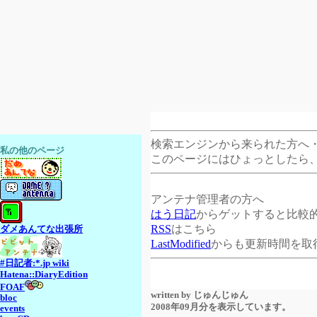
検索エンジンから来られた方へ
私の他のページ
このページにはひょっとしたら
アンテナ管理者の方へ
はう日記
からゲットすると比較
RSS
はこちら
ダメあんてな出張所
LastModified
からも更新時間を取
#日記者:*.jp wiki
Hatena::DiaryEdition
FOAF
written by
じゅんじゅん
bloc
2008年09月分を表示しています。
events