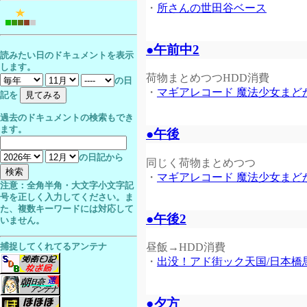
・
所さんの世田谷ベース
●午前中2
読みたい日のドキュメントを表示
します。
荷物まとめつつHDD消費
の日
・
マギアレコード 魔法少女まどか☆マギ
記を
過去のドキュメントの検索もでき
ます。
●午後
の日記から
同じく荷物まとめつつ
・
マギアレコード 魔法少女まどか☆マ
注意：全角半角・大文字小文字記
号を正しく入力してください。ま
た、複数キーワードには対応して
●午後2
いません。
昼飯→HDD消費
捕捉してくれてるアンテナ
・
出没！アド街ック天国/日本橋
●夕方