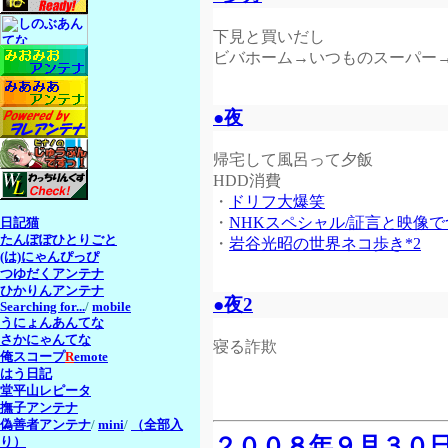
下見と買いだし
ビバホーム→いつものスーパー→
●夜
帰宅して風呂って夕飯
HDD消費
・
ドリフ大爆笑
・
NHKスペシャル/証言と映像
日記猫
たんぽぽひとりごと
・
岩谷光昭の世界ネコ歩き*2
(は)にゃんぴっぴ
つゆだくアンテナ
ひかりんアンテナ
●夜2
Searching for...
/
mobile
うにょんあんてな
さかにゃんてな
寝る詐欺
俺スコープ
R
emote
はう日記
堂平山レピータ
撫子アンテナ
偽善者アンテナ
/
mini
/
（全部入
２００８年９月３０
り）