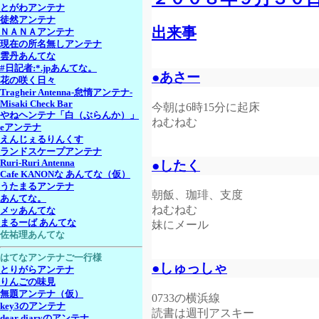
とがわアンテナ
徒然アンテナ
出来事
ＮＡＮＡアンテナ
現在の所名無しアンテナ
雲丹あんてな
#日記者:*.jpあんてな。
●あさー
花の咲く日々
Tragheir Antenna-怠惰アンテナ-
Misaki Check Bar
今朝は6時15分に起床
やねヘンテナ「白（ぶらんか）」
ねむねむ
eアンテナ
えんじぇるりんくす
ランドスケープアンテナ
●したく
Ruri-Ruri Antenna
Cafe KANONな あんてな（仮）
うたまるアンテナ
朝飯、珈琲、支度
あんてな。
ねむねむ
メッあんてな
まるーば あんてな
妹にメール
佐祐理あんてな
はてなアンテナご一行様
●しゅっしゃ
とりがらアンテナ
りんごの味見
無題アンテナ（仮）
0733の横浜線
key3のアンテナ
読書は週刊アスキー
dear diaryのアンテナ