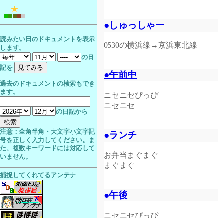
●しゅっしゃー
読みたい日のドキュメントを表示
0530の横浜線→京浜東北線
します。
の日
記を
●午前中
過去のドキュメントの検索もでき
ます。
ニセニセぴっぴ
ニセニセ
の日記から
注意：全角半角・大文字小文字記
●ランチ
号を正しく入力してください。ま
た、複数キーワードには対応して
お弁当まぐまぐ
いません。
まぐまぐ
捕捉してくれてるアンテナ
●午後
ニセニセぴっぴ