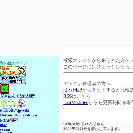
検索エンジンから来られた方へ
私の他のページ
このページにはひょっとしたら
アンテナ管理者の方へ
はう日記
からゲットすると比較
RSS
はこちら
ダメあんてな出張所
LastModified
からも更新時間を取
#日記者:*.jp wiki
Hatena::DiaryEdition
FOAF
written by
じゅんじゅん
bloc
2004年03月分を表示しています。
events