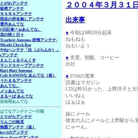
２００４年３月３１
とがわアンテナ
徒然アンテナ
ＮＡＮＡアンテナ
出来事
現在の所名無しアンテナ
雲丹あんてな
#日記者:*.jpあんてな。
●
今朝は6時20分起床
花の咲く日々
ねもねも
Tragheir Antenna-怠惰アンテナ-
ねもいよぅ
Misaki Check Bar
やねヘンテナ「白（ぶらんか）」
eアンテナ
●
支度、朝飯、コーヒー
えんじぇるりんくす
出社
ランドスケープアンテナ
Ruri-Ruri Antenna
●
0704の電車
Cafe KANONな あんてな（仮）
うたまるアンテナ
読書はマガジン
あんてな。
CDは昨日かった、上野洋子と大
メッあんてな
いいねぇ
まるーば あんてな
はぁはぁ
佐祐理あんてな
はてなアンテナご一行様
妹にメール
とりがらアンテナ
彼女の人にメールと上野駅から
りんごの味見
にゃーん。
無題アンテナ（仮）
key3のアンテナ
dear diaryのアンテナ