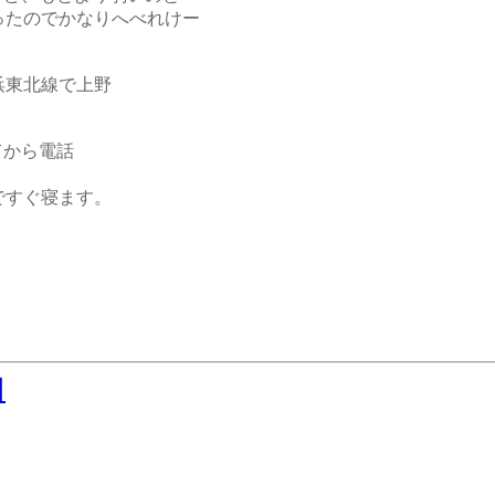
ったのでかなりへべれけー
浜東北線で上野
てから電話
ですぐ寝ます。
日