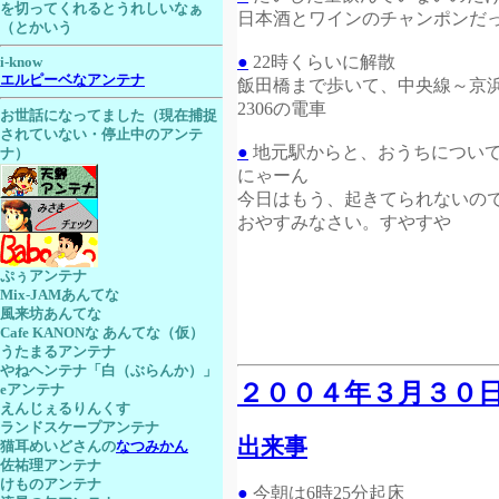
を切ってくれるとうれしいなぁ
日本酒とワインのチャンポンだ
（とかいう
●
22時くらいに解散
i-know
エルピーベなアンテナ
飯田橋まで歩いて、中央線～京
2306の電車
お世話になってました（現在捕捉
されていない・停止中のアンテ
●
地元駅からと、おうちについ
ナ）
にゃーん
今日はもう、起きてられないの
おやすみなさい。すやすや
ぷぅアンテナ
Mix-JAMあんてな
風来坊あんてな
Cafe KANONな あんてな（仮）
うたまるアンテナ
やねヘンテナ「白（ぶらんか）」
２００４年３月３０
eアンテナ
えんじぇるりんくす
ランドスケープアンテナ
出来事
猫耳めいどさんの
なつみかん
佐祐理アンテナ
けものアンテナ
●
今朝は6時25分起床