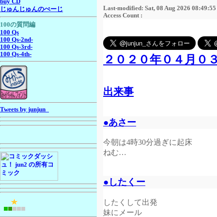
buy CD
Last-modified: Sat, 08 Aug 2026 08:49:5
じゅんじゅんのぺーじ
Access Count :
100の質問編
100 Qs
100 Qs-2nd-
100 Qs-3rd-
100 Qs-4th-
２０２０年０４月０
出来事
Tweets by junjun_
●あさー
今朝は4時30分過ぎに起床
ねむ…
●したくー
したくして出発
妹にメール