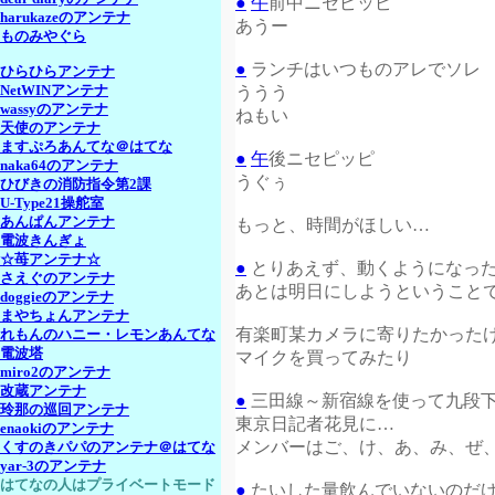
●
午
前中ニセピッピ
harukazeのアンテナ
あうー
ものみやぐら
●
ランチはいつものアレでソレ
ひらひらアンテナ
NetWINアンテナ
ううう
wassyのアンテナ
ねもい
天使のアンテナ
ますぷろあんてな＠はてな
●
午
後ニセピッピ
naka64のアンテナ
うぐぅ
ひびきの消防指令第2課
U-Type21操舵室
あんぱんアンテナ
もっと、時間がほしい…
電波きんぎょ
☆苺アンテナ☆
●
とりあえず、動くようになっ
さえぐのアンテナ
あとは明日にしようということ
doggieのアンテナ
まやちょんアンテナ
有楽町某カメラに寄りたかった
れもんのハニー・レモンあんてな
電波塔
マイクを買ってみたり
miro2のアンテナ
改蔵アンテナ
●
三田線～新宿線を使って九段
玲那の巡回アンテナ
東京日記者花見に…
enaokiのアンテナ
メンバーはご、け、あ、み、ぜ
くすのきパパのアンテナ＠はてな
yar-3のアンテナ
はてなの人はプライベートモード
●
たいした量飲んでいないのだ