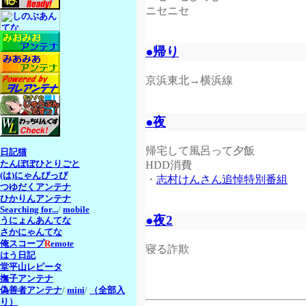
ニセニセ
●帰り
京浜東北→横浜線
●夜
帰宅して風呂って夕飯
日記猫
HDD消費
たんぽぽひとりごと
(は)にゃんぴっぴ
・
志村けんさん追悼特別番組
つゆだくアンテナ
ひかりんアンテナ
Searching for...
/
mobile
●夜2
うにょんあんてな
さかにゃんてな
俺スコープ
R
emote
寝る詐欺
はう日記
堂平山レピータ
撫子アンテナ
偽善者アンテナ
/
mini
/
（全部入
り）