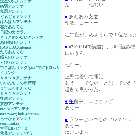
流星の矢アンテナ
ん～～～～ねむい～～～
病弱アンテナ
無題アンテナ
●
あわあわ支度
ぐるぐるアンテナ
はふはふアンテナ
朝飯、コーヒー
雲丹あんてな
日記のカケラ。
牡牛座が、めざうらで１位だっ
とりとめのないアンテナ
あゆあゆアンテナ
●
0714で読書は、昨日読み
0710
RAKUDA Antenna
たろあんてな
にゃうん
暇人のアンテナ
くびわアンテナ
ねむー。
でこぽんリンク/[みにでこ]/コムサ
イリンク
上野に着いて電話
ＮＡＮＡアンテナ
あうー、でないーと思っていた
いいんちょの出席簿
ますぷろあんてな
起きて良かった♪
ＮＡＮＡアンテナ
徒然アンテナ
●
午
前中、ニセピッピ
妄想アンテナ
あうー
markunアンテナ
noney.org hub antenna
ろーかる
ア
ンテナ
●
ランチはいつものアレでソレ
textmania2
あうー
堂平山レピータ
ねむいよぅ
秋葉アンテナ/ざう