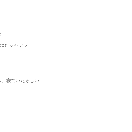
た
損ねたジャンプ
ら、寝ていたらしい