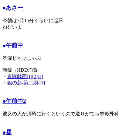
●あさー
今朝は7時15分くらいに起床
ねむいよ
●午前中
洗濯じゃぶじゃぶ
朝飯→HDD消費
・
京騒戯画[1][2][3]
・
銀の匙-第二期-[1]
●午前中2
彼女の人が川崎に行くというので送りがてら整形外科
●昼