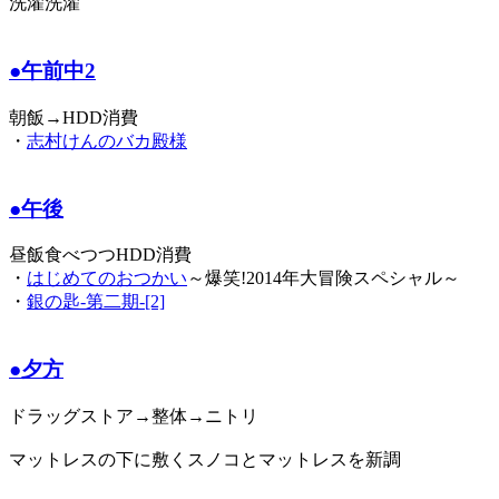
洗濯洗濯
●午前中2
朝飯→HDD消費
・
志村けんのバカ殿様
●午後
昼飯食べつつHDD消費
・
はじめてのおつかい
～爆笑!2014年大冒険スペシャル～
・
銀の匙-第二期-[2]
●夕方
ドラッグストア→整体→ニトリ
マットレスの下に敷くスノコとマットレスを新調