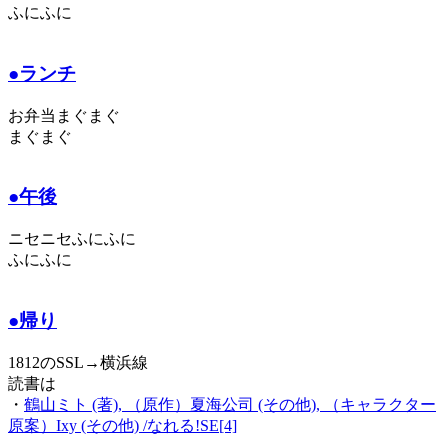
ふにふに
●ランチ
お弁当まぐまぐ
まぐまぐ
●午後
ニセニセふにふに
ふにふに
●帰り
1812のSSL→横浜線
読書は
・
鶴山ミト (著), （原作）夏海公司 (その他), （キャラクター
原案）Ixy (その他) /なれる!SE[4]