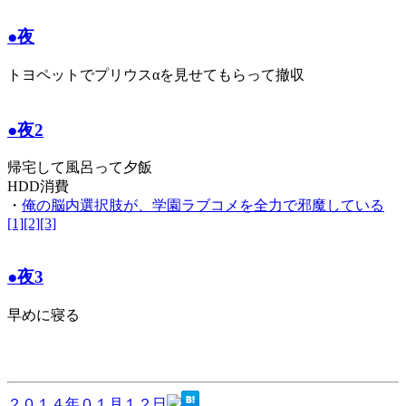
●夜
トヨペットでプリウスαを見せてもらって撤収
●夜2
帰宅して風呂って夕飯
HDD消費
・
俺の脳内選択肢が、学園ラブコメを全力で邪魔している
[1][2][3]
●夜3
早めに寝る
２０１４年０１月１２日