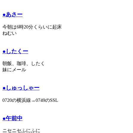
●あさー
今朝は6時20分くらいに起床
ねむい
●したくー
朝飯、珈琲、したく
妹にメール
●しゅっしゃー
0720の横浜線→0749のSSL
●午前中
ニセニセふにふに