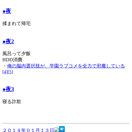
●夜
揉まれて帰宅
●夜2
風呂って夕飯
HDD消費
・
俺の脳内選択肢が、学園ラブコメを全力で邪魔している
[4][5]
●夜3
寝る詐欺
２０１４年０１月１３日