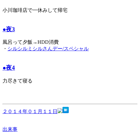
小川珈琲店で一休みして帰宅
●夜3
風呂って夕飯→HDD消費
・
シルシルミシルさんデー/スペシャル
●夜4
力尽きて寝る
２０１４年０１月１１日
出来事