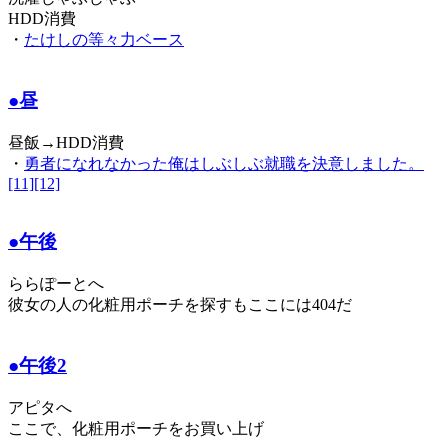
HDD消費
・
たけしの等々力ベース
●昼
昼飯→HDD消費
・
勇者になれなかった俺はしぶしぶ就職を決意しました。
[11][12]
●午後
ららぽーとへ
彼女の人の化粧用ポーチを探すもここには404だ
●午後2
アピタへ
ここで、化粧用ポーチをお買い上げ