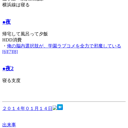
横浜線は寝る
●夜
帰宅して風呂って夕飯
HDD消費
・
俺の脳内選択肢が、学園ラブコメを全力で邪魔している
[6][7][8]
●夜2
寝る支度
２０１４年０１月１４日
出来事