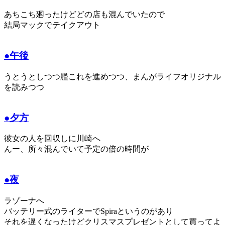
あちこち廻ったけどどの店も混んでいたので
結局マックでテイクアウト
●午後
うとうとしつつ艦これを進めつつ、まんがライフオリジナル
を読みつつ
●夕方
彼女の人を回収しに川崎へ
んー、所々混んでいて予定の倍の時間が
●夜
ラゾーナへ
バッテリー式のライターでSpiraというのがあり
それを遅くなったけどクリスマスプレゼントとして買ってよ