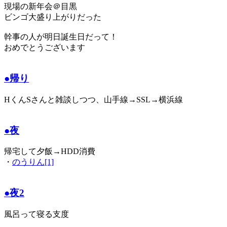
現場の新年会＠目黒
ビンゴ大盛り上がりだった
幹事の人が明日誕生日だって！
おめでとうございます
●帰り
HくんSさんと雑談しつつ、山手線→SSL→横浜線
●夜
帰宅して夕飯→HDD消費
・
のうりん[1]
●夜2
風呂って寝る支度