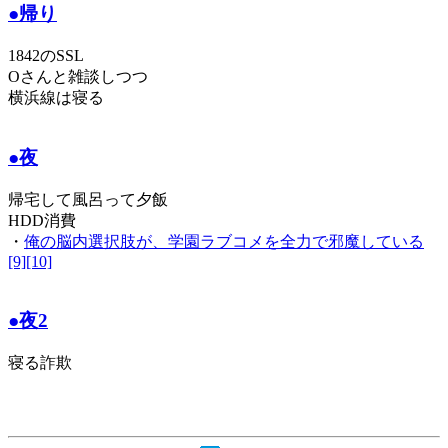
●帰り
1842のSSL
Oさんと雑談しつつ
横浜線は寝る
●夜
帰宅して風呂って夕飯
HDD消費
・
俺の脳内選択肢が、学園ラブコメを全力で邪魔している
[9][10]
●夜2
寝る詐欺