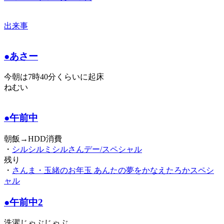
出来事
●あさー
今朝は7時40分くらいに起床
ねむい
●午前中
朝飯→HDD消費
・
シルシルミシルさんデー/スペシャル
残り
・
さんま・玉緒のお年玉 あんたの夢をかなえたろかスペシ
ャル
●午前中2
洗濯じゃぶじゃぶ