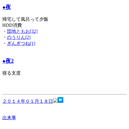
●夜
帰宅して風呂って夕飯
HDD消費
・
団地ともお[32]
・
のうりん[2]
・
ぎんぎつね[1]
●夜2
寝る支度
２０１４年０１月１８日
出来事