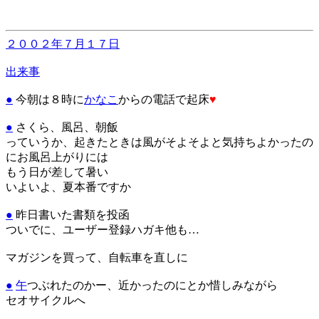
２００２年７月１７日
出来事
●
今朝は８時に
かなこ
からの電話で起床
♥
●
さくら、風呂、朝飯
っていうか、起きたときは風がそよそよと気持ちよかったの
にお風呂上がりには
もう日が差して暑い
いよいよ、夏本番ですか
●
昨日書いた書類を投函
ついでに、ユーザー登録ハガキ他も…
マガジンを買って、自転車を直しに
●
午
つぶれたのかー、近かったのにとか惜しみながら
セオサイクルへ