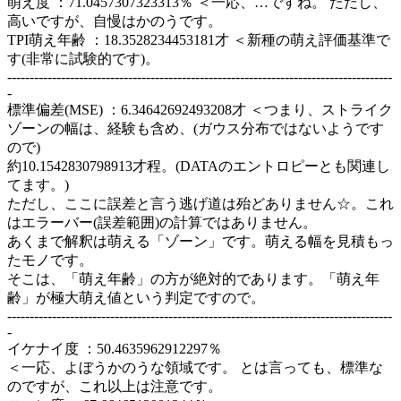
萌え度 ：71.0457307323313％ ＜一応、…ですね。 ただし、
高いですが、自慢はかのうです。
TPI萌え年齢 ：18.3528234453181才 ＜新種の萌え評価基準で
す(非常に試験的です)。
--------------------------------------------------------------------------------------
-
標準偏差(MSE) ：6.34642692493208才 ＜つまり、ストライク
ゾーンの幅は、経験も含め、(ガウス分布ではないようです
ので)
約10.1542830798913才程。(DATAのエントロピーとも関連し
てます。)
ただし、ここに誤差と言う逃げ道は殆どありません☆。これ
はエラーバー(誤差範囲)の計算ではありません。
あくまで解釈は萌える「ゾーン」です。萌える幅を見積もっ
たモノです。
そこは、「萌え年齢」の方が絶対的であります。「萌え年
齢」が極大萌え値という判定ですので。
--------------------------------------------------------------------------------------
-
イケナイ度 ：50.4635962912297％
＜一応、よぼうかのうな領域です。 とは言っても、標準な
のですが、これ以上は注意です。