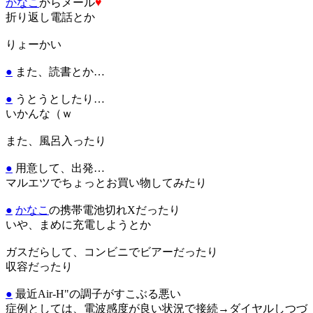
かなこ
からメール
♥
折り返し電話とか
りょーかい
●
また、読書とか…
●
うとうとしたり…
いかんな（ｗ
また、風呂入ったり
●
用意して、出発…
マルエツでちょっとお買い物してみたり
●
かなこ
の携帯電池切れXだったり
いや、まめに充電しようとか
ガスだらして、コンビニでビアーだったり
収容だったり
●
最近Air-H"の調子がすこぶる悪い
症例としては、電波感度が良い状況で接続→ダイヤルしつづ