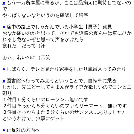
●
もう一カ所本屋に寄るが、ここは品揃えに期待してないの
で
やっぱりないなというのを確認して帰宅
●
途中の路上でしゃがんでいる小学生【男子】発見
おなか痛いのかと思って、それでも道路の真ん中は車にひか
れるし危ないぞと思って声をかけたら
疲れた…だって（汗
ぉぃ、若いのに（苦笑
●
しばらく、テレビ見たり家事をしたり風呂入ってみたり
●
図書館へ行ってみようということで、自転車に乗る
しかし、先にどーしてもまんがライフが欲しいのでコンビニ
廻り
１件目５分くらいのローソン…無いです
２件目そっから５分くらいのファミリーマート…無いです
３件目そっからまた５分くらいのサンクス…ありました♪
というわけで、無事にゲット
●
正反対の方向へ