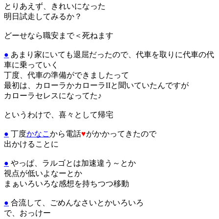
とりあえず、きれいになった
明日試走してみるか？
どーせなら職安まで＜死ねます
●
あまり家にいても退屈だったので、代車を取りに代車の代
車に乗っていく
丁度、代車の準備ができましたって
最初は、カローラかカローラIIと聞いていたんですが
カローラセレスになってた♪
というわけで、喜々として帰宅
●
丁度
かなこ
から電話
♥
がかかってきたので
出かけることに
●
やっぱ、ラルゴとは加速違う～とか
視点が低いよなーとか
まぁいろいろな感想を持ちつつ移動
●
合流して、ごめんなさいとかいろいろ
で、おっけー