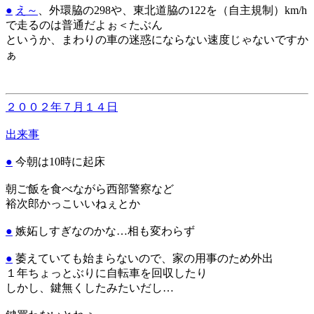
●
え～
、外環脇の298や、東北道脇の122を（自主規制）km/h
で走るのは普通だよぉ＜たぶん
というか、まわりの車の迷惑にならない速度じゃないですか
ぁ
２００２年７月１４日
出来事
●
今朝は10時に起床
朝ご飯を食べながら西部警察など
裕次郎かっこいいねぇとか
●
嫉妬しすぎなのかな…相も変わらず
●
萎えていても始まらないので、家の用事のため外出
１年ちょっとぶりに自転車を回収したり
しかし、鍵無くしたみたいだし…