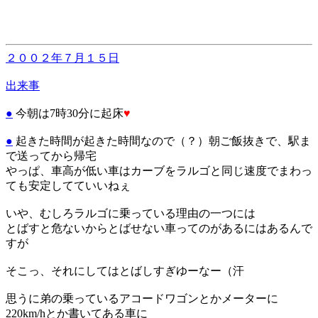
２００２年７月１５日
出来事
●
今朝は7時30分に起床
♥
●
起きた時間が起きた時間なので（？）朝ご飯抜きで、駅ま
で送ってから帰宅
やっぱ、車高が低い車はカーブをラルゴと同じ速度でまわっ
ても安定してていいねぇ
いや、むしろラルゴに乗っている理由の一つには
とばすと危ないからとばせない車ってのがあるにはあるんで
すが
そこっ、それにしてはとばしすぎゆーなー（汗
思うに弟の乗っているアコードワゴンとかメーターに
220km/hとか書いてある車に