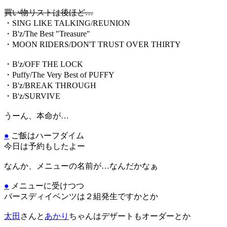
買い物リストは後ほど…
・SING LIKE TALKING/REUNION
・B'z/The Best "Treasure"
・MOON RIDERS/DON'T TRUST OVER THIRTY
・B'z/OFF THE LOCK
・Puffy/The Very Best of PUFFY
・B'z/BREAK THROUGH
・B'z/SURVIVE
うーん、本命が…
●
ご飯はハーフダイム
今日は予約もしたよー
なんか、メニューの名前が…なんだかなぁ
●
メニューに受けつつ
バースディイベンツは２組発生ですかとか
太田
さんと
あかり
ちゃんはデザートもオーダーとか