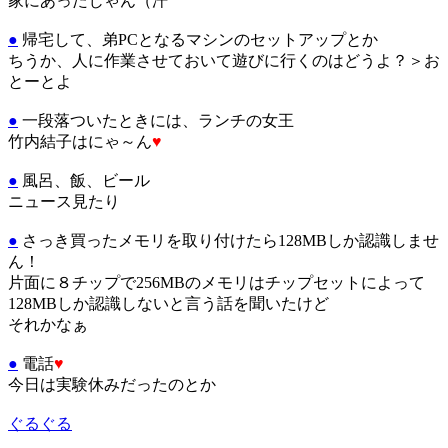
家にあったじゃん（汗
●
帰宅して、弟PCとなるマシンのセットアップとか
ちうか、人に作業させておいて遊びに行くのはどうよ？＞お
とーとよ
●
一段落ついたときには、ランチの女王
竹内結子はにゃ～ん
♥
●
風呂、飯、ビール
ニュース見たり
●
さっき買ったメモリを取り付けたら128MBしか認識しませ
ん！
片面に８チップで256MBのメモリはチップセットによって
128MBしか認識しないと言う話を聞いたけど
それかなぁ
●
電話
♥
今日は実験休みだったのとか
ぐるぐる