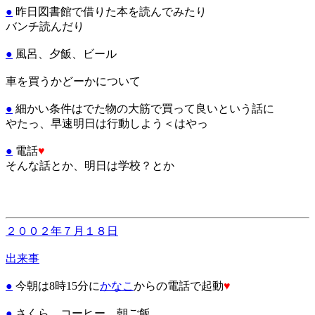
●
昨日図書館で借りた本を読んでみたり
バンチ読んだり
●
風呂、夕飯、ビール
車を買うかどーかについて
●
細かい条件はでた物の大筋で買って良いという話に
やたっ、早速明日は行動しよう＜はやっ
●
電話
♥
そんな話とか、明日は学校？とか
２００２年７月１８日
出来事
●
今朝は8時15分に
かなこ
からの電話で起動
♥
●
さくら、コーヒー、朝ご飯