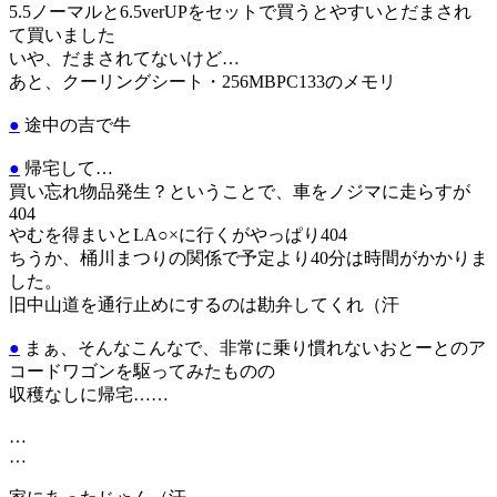
5.5ノーマルと6.5verUPをセットで買うとやすいとだまされ
て買いました
いや、だまされてないけど…
あと、クーリングシート・256MBPC133のメモリ
●
途中の吉で牛
●
帰宅して…
買い忘れ物品発生？ということで、車をノジマに走らすが
404
やむを得まいとLA○×に行くがやっぱり404
ちうか、桶川まつりの関係で予定より40分は時間がかかりま
した。
旧中山道を通行止めにするのは勘弁してくれ（汗
●
まぁ、そんなこんなで、非常に乗り慣れないおとーとのア
コードワゴンを駆ってみたものの
収穫なしに帰宅……
…
…