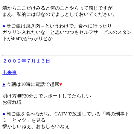
端からここだけみると何のことやらって感じですが
まあ、私的には◎なのでよしとしておいてください。
●
晩ご飯は焼き肉～というわけで、食べに行ったり
ガソリン入れたいなーと思いつつもセルフサービスのスタン
ドが404でがっかりとか
２００２年７月１３日
出来事
●
今朝は10時に電話で起床
♥
明け方4時30分までレポートしてたらしい
お疲れ様
●
朝ご飯を食べながら、CATVで放送している「噂の刑事ト
ミーとマツ」を見る
懐かしいねぇ、おもしろいねぇ