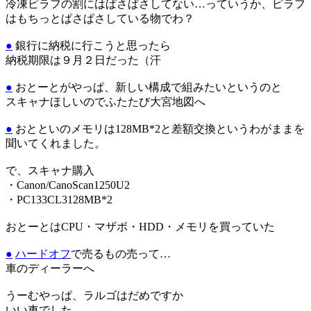
冷凍ピラフの割にはぱさぱさしてない…っていうか、ピラフ
はもちっとぱさぱさしている物でわ？
●
銀行に納税に行こうと思ったら
納税期限は９月２日だった（汗
●
おとーとがやっぱ、新しい構成で組みたいというのと
スキャナほしいのでふたたび大宮地図へ
●
おとといのメモリは128MB*2と差額交換というわがままを
聞いてくれました。
で、スキャナ購入
・Canon/CanoScan1250U2
・PC133CL3128MB*2
おとーとはCPU・マザボ・HDD・メモリを買っていた
●
ハードオフ
で売るもの売って…
車のディーラーへ
うーむやっぱ、ラルゴはだめですか
いい車でした