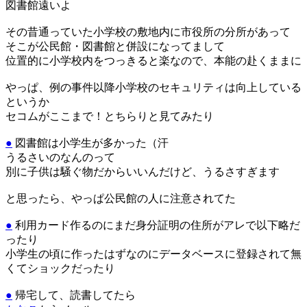
図書館遠いよ
その昔通っていた小学校の敷地内に市役所の分所があって
そこが公民館・図書館と併設になってまして
位置的に小学校内をつっきると楽なので、本能の赴くままに
やっぱ、例の事件以降小学校のセキュリティは向上している
というか
セコムがここまで！とちらりと見てみたり
●
図書館は小学生が多かった（汗
うるさいのなんのって
別に子供は騒ぐ物だからいいんだけど、うるさすぎます
と思ったら、やっぱ公民館の人に注意されてた
●
利用カード作るのにまだ身分証明の住所がアレで以下略だ
ったり
小学生の頃に作ったはずなのにデータベースに登録されて無
くてショックだったり
●
帰宅して、読書してたら