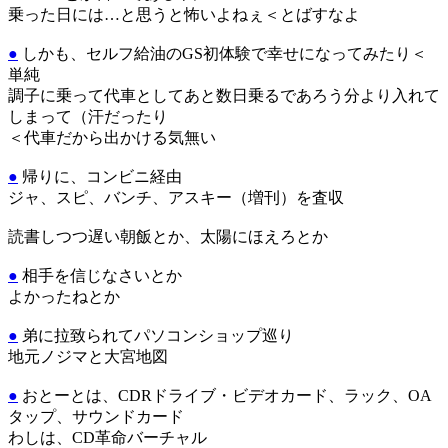
乗った日には…と思うと怖いよねぇ＜とばすなよ
●
しかも、セルフ給油のGS初体験で幸せになってみたり＜
単純
調子に乗って代車としてあと数日乗るであろう分より入れて
しまって（汗だったり
＜代車だから出かける気無い
●
帰りに、コンビニ経由
ジャ、スピ、バンチ、アスキー（増刊）を査収
読書しつつ遅い朝飯とか、太陽にほえろとか
●
相手を信じなさいとか
よかったねとか
●
弟に拉致られてパソコンショップ巡り
地元ノジマと大宮地図
●
おとーとは、CDRドライブ・ビデオカード、ラック、OA
タップ、サウンドカード
わしは、CD革命バーチャル