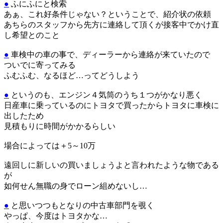
●
ふにふにと検索
あぁ、これ好条件じゃない？ということで、紹介状の依頼
あちらのスタッフから先方に連絡して頂くが接客中でかけ直
し希望とのこと
●
車検中の車の事で、ディーラーから連絡が来ていたので
ついでに寄ってみる
ふむふむ、なるほど…ってどうしよう
●
というのも、エンジン４気筒のうち１つがかなり悪く
日産車に乗っているのにトヨタで買ったからトヨタに車検に
出したため
見積もりに時間がかかるらしい
場合によっては＋5～10万
遠回しに新しいの買いましょうよと言われたような物である
が
如何せん無職の身でローン組めないし…
●
と思いつつもとなりの中古車部門を覗く
やっぱ、今度はトヨタかな…