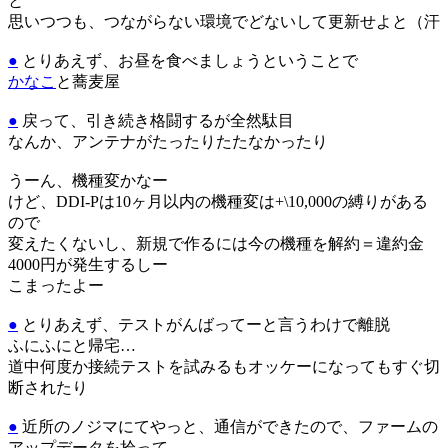
と
思いつつも、つながらない環境でどないして更新せよと（汗
●
とりあえず、お昼を食べましょうということで
かなこ
と蕎麦屋
●
戻って、引き続き格闘するが全然駄目
なんか、アンテナがたったりたたなかったり
うーん、機種変かなー
けど、DDI-Pは10ヶ月以内の機種変は+\10,000の縛りがある
ので
変えたくないし、新規で作るには今の機種を解約＝違約金
4000円が発生するしー
こまったよー
●
とりあえず、テストがんばってーと言うわけで離脱
ふにふにと帰宅…
道中何度か接続テストを試みるもオッケーになってもすぐ切
断されたり
●
近所のノジマにてやっと、通信ができたので、ファームの
アップデータを拾って