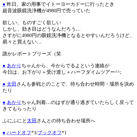
●
昨日、家の用事でイトーヨーカドーに行ったとき
超音波眼鏡洗浄機が4980円で売っていた
欲しい、ものすごく欲しい
しかし、効き目はどうなんだろう…
さすがに4980円の眼鏡洗浄機となるとやすいんだろうけど、
易々と買えない…
誰かレポートプリーズ（笑
●
あかり
ちゃんから、今からでるよという連絡が
今日は、お下がり＋受け渡し＋ハーフダイムツアー^^;
●
太田
さんも参戦とのことで、待ち合わせ時間・場所を決め
たり
●
あかり
ちゃん到着…のはずが通り過ぎていたらしく戻って
きてもらったり
ふにふにと
太田
さんとの待ち合わせ場所へ
●
ハードオフ
*3/
ブックオフ
*1