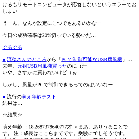
けるもリモートコンピュータが応答しないというエラーでお
しまい
うーん、なんか設定にこつでもあるのかなー
今日の成功確率は20%切っている勢いだ…
ぐるぐる
●
流穂さんのところ
から「
PCで制御可能なUSB扇風機
」…
去年、
元祖USB扇風機
買った
のに（汗
いや、さすがに買わないけど（ぉ
しかし、風量がPCで制御できるってのはいいなー
●
流行の
萌え年齢テスト
結果は…
☆結果☆
萌え年齢 ：18.2687378640777才 ＜まあ、ありうることで
す。 注：成長はここらまでです。受験に忙しそうです。