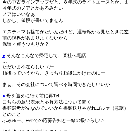
今の中古ラインアップだと、８年式のライトエースとか、１
４年式のノアとかあるみたい
ノアはいいなぁ
しかし、値段が書いてません
エスティマも捨てがたいんだけど、運転席から見たときに左
前の視界があまりよくないから
保留＜買うつもりか？
●
そんなこんなで帰宅して、某社へ電話
…
ただいま不在らしい（汗
1h後っていうから、きっちり1h後にかけたのにー
まぁ、その会社について調べる時間できたしいいか
●
母を迎えに行く前に再Tel
こちらの意思表示と応募方法について聞く
書類選考が先なのでいいから書類送りやがれゴルァ（意訳）
とのこと
ふみゅー、webでの応募告知と一緒の扱いらしい