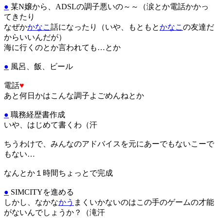
●
某N嬢から、ADSLの調子悪いの～～（涙とか電話かかっ
てきたり
なぜか
かなこ
話になったり（いや、もともと
かなこ
の友達だ
からいいんだが）
海に行くのとか言われても…とか
●
風呂、飯、ビール
電話
♥
あと何日かはこんな調子よごめんねとか
●
職務経歴書作成
いや、はじめて書くわ（汗
ちうわけで、みんなのアドバイスを元にあーでもないこーで
もない…
なんとか１時間ちょっとで完成
●
SIMCITYを進める
しかし、なかな
かう
まくいかないのはこの手のゲームの才能
がないんでしょうか？（滝汗