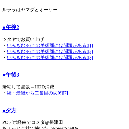
ルララはヤマダとオーケー
●午後2
ツタヤでお買い上げ
・
いみぎむる/この美術部には問題がある![1]
・
いみぎむる/この美術部には問題がある![2]
・
いみぎむる/この美術部には問題がある![3]
●午後3
帰宅して昼飯→HDD消費
・
続・最後から二番目の恋[6][7]
●夕方
PCデポ経由でコメダ@長津田
ちょっと会社で使いたいPowerShellを