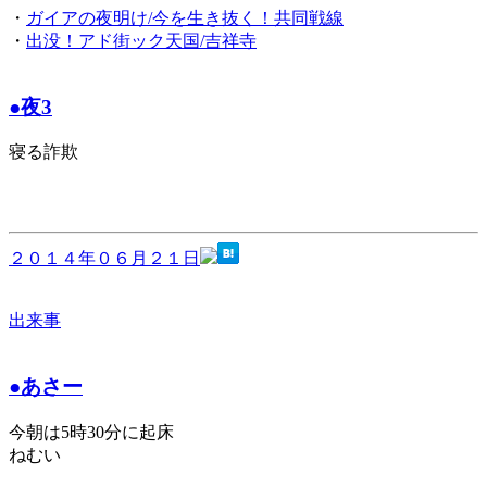
・
ガイアの夜明け/今を生き抜く！共同戦線
・
出没！アド街ック天国/吉祥寺
●夜3
寝る詐欺
２０１４年０６月２１日
出来事
●あさー
今朝は5時30分に起床
ねむい