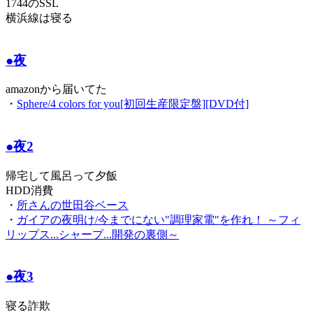
1744のSSL
横浜線は寝る
●夜
amazonから届いてた
・
Sphere/4 colors for you[初回生産限定盤][DVD付]
●夜2
帰宅して風呂って夕飯
HDD消費
・
所さんの世田谷ベース
・
ガイアの夜明け/今までにない"調理家電"を作れ！ ～フィ
リップス...シャープ...開発の裏側～
●夜3
寝る詐欺