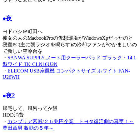
●夜
ヨドバシ＠町田へ
彼女の人のMacbookProの仮想環境がWindowsXpだったのと
寝室PC(主に朝ラジオを鳴らす)の冷却ファンがやかましいの
で新しい空冷台を
・
SANWA SUPPLY ノート用クーラーパッド ブラック・14.1
型ワイド TK-CLN16U2N
・
ELECOM USB扇風機 コンパクトサイズ ホワイト FAN-
U26WH
●夜2
帰宅して、風呂って夕飯
HDD消費
・
カンブリア宮殿/２５兆円企業 トヨタ復活劇の真実！～
豊田章男 激動の５年～