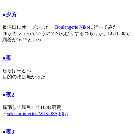
●夕方
長津田にオープンした、
Boulangerie Niko
に行ってみた
2Fがカフェっていうのでのんびりするつもりが、LO16:30で
到着が16:15という
●夜
ららぽーとへ
目的の物は無かった
●夜2
帰宅して風呂ってHDD消費
・
selector infected WIXOSS[6][7]
●夜3