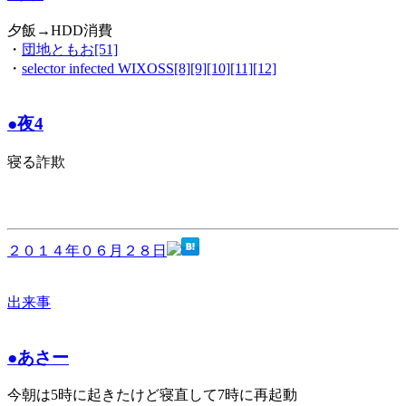
夕飯→HDD消費
・
団地ともお[51]
・
selector infected WIXOSS[8][9][10][11][12]
●夜4
寝る詐欺
２０１４年０６月２８日
出来事
●あさー
今朝は5時に起きたけど寝直して7時に再起動