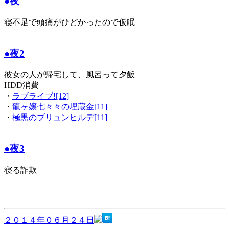
●夜
寝不足で頭痛がひどかったので仮眠
●夜2
彼女の人が帰宅して、風呂って夕飯
HDD消費
・
ラブライブ![12]
・
龍ヶ嬢七々々の埋蔵金[11]
・
極黒のブリュンヒルデ[11]
●夜3
寝る詐欺
２０１４年０６月２４日