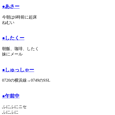
●あさー
今朝は6時前に起床
ねむい
●したくー
朝飯、珈琲、したく
妹にメール
●しゅっしゃー
0720の横浜線→0749のSSL
●午前中
ふにふにニセ
ふにふに