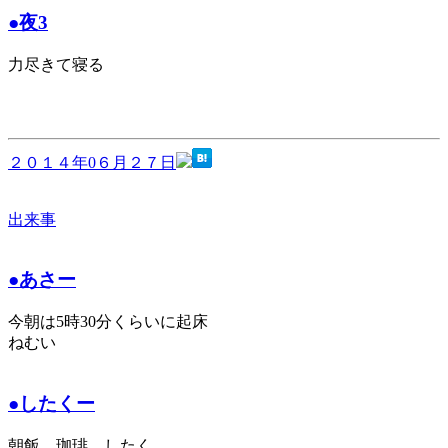
●夜3
力尽きて寝る
２０１４年0６月２７日
出来事
●あさー
今朝は5時30分くらいに起床
ねむい
●したくー
朝飯、珈琲、したく