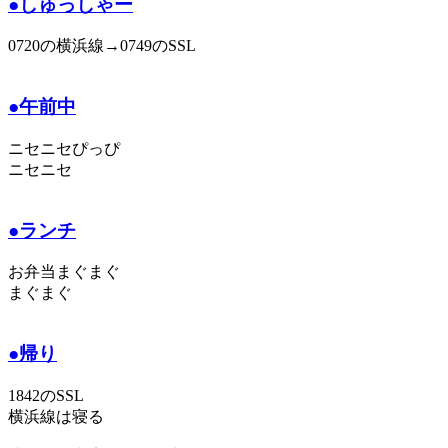
●しゅっしゃー
0720の横浜線→0749のSSL
●午前中
ニセニセぴっぴ
ニセニセ
●ランチ
お弁当まぐまぐ
まぐまぐ
●帰り
1842のSSL
横浜線は寝る