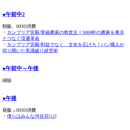
●午前中2
朝飯、HDD消費
・
カンブリア宮殿/零細農家の救世主！5000軒の農家を東京
とつなぐ流通革命
・
カンブリア宮殿/利益でなく、文化を広げろ！パン職人が
切り開いた常識破り経営術
●午前中～午後
掃除
●午後
昼飯→HDD消費
・
僕らはみんな河合荘[12]