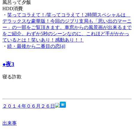
風呂って夕飯
HDD消費
・
笑ってコラえて！/笑ってコラえて！2時間スペシャルは
デラックスな豪華版！今回のジブリ支局も「思い出のマーニ
ー」の一部をご覧頂きます。車窓からの風景画が出来るまで
をご紹介。わずか5秒のシーンなのに、これほど手がかかっ
ているとは！笑いあり！感動あり！！
・
続・最後から二番目の恋[4]
●夜3
寝る詐欺
２０１４年０６月２６日
出来事