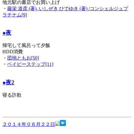
地元駅の書店でお買い上げ
・
藤栄 道彦 (著), いしぜき ひでゆき (著) /コンシェルジュプ
ラチナム[9]
●夜
帰宅して風呂って夕飯
HDD消費
・
団地ともお[50]
・
ベイビーステップ[11]
●夜2
寝る詐欺
２０１４年０６月２２日