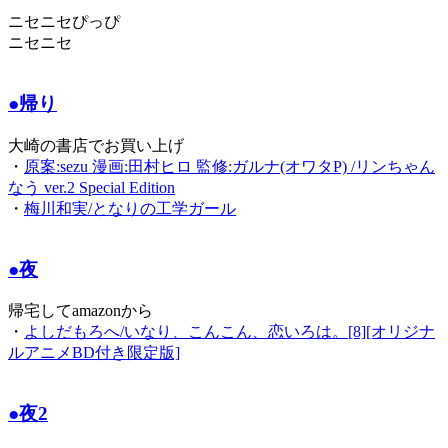
ニセニセぴっぴ
ニセニセ
●帰り
大崎の書店でお買い上げ
・
原案:sezu 漫画:田村ヒロ 監修:ガルナ(オワタP) /リンちゃん
なう ver.2 Special Edition
・
梅川和実/となりの工学ガール
●夜
帰宅してamazonから
・
よしだもろへ/いなり、こんこん、恋いろは。[8][オリジナ
ルアニメBD付き限定版]
●夜2