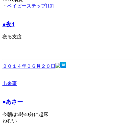
・
ベイビーステップ[10]
●夜4
寝る支度
２０１４年０６月２０日
出来事
●あさー
今朝は5時40分に起床
ねむい