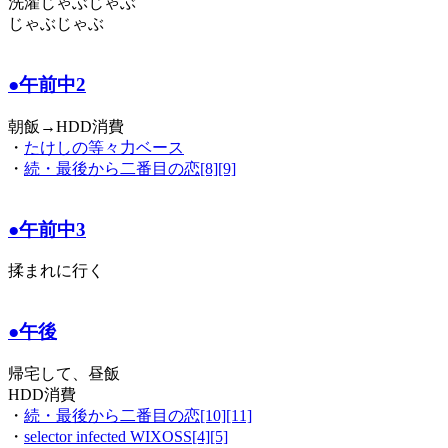
洗濯じゃぶじゃぶ
じゃぶじゃぶ
●午前中2
朝飯→HDD消費
・
たけしの等々力ベース
・
続・最後から二番目の恋[8][9]
●午前中3
揉まれに行く
●午後
帰宅して、昼飯
HDD消費
・
続・最後から二番目の恋[10][11]
・
selector infected WIXOSS[4][5]