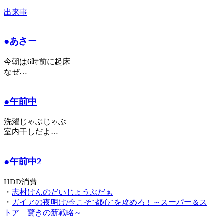
出来事
●あさー
今朝は6時前に起床
なぜ…
●午前中
洗濯じゃぶじゃぶ
室内干しだよ…
●午前中2
HDD消費
・
志村けんのだいじょうぶだぁ
・
ガイアの夜明け/今こそ"都心"を攻めろ！～スーパー＆ス
トア 驚きの新戦略～