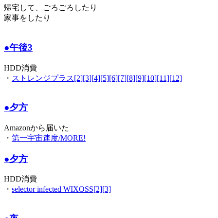
帰宅して、ごろごろしたり
家事をしたり
●午後3
HDD消費
・
ストレンジプラス[2][3][4][5][6][7][8][9][10][11][12]
●夕方
Amazonから届いた
・
第一宇宙速度/MORE!
●夕方
HDD消費
・
selector infected WIXOSS[2][3]