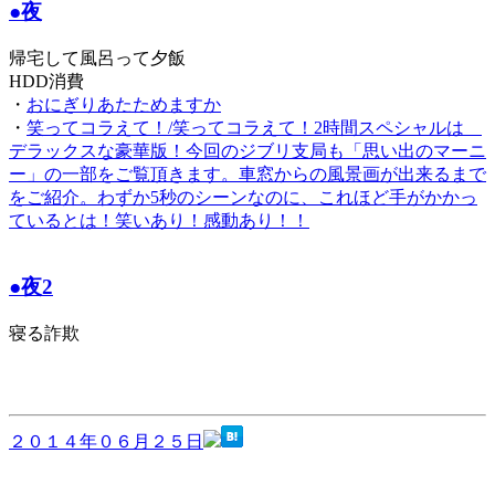
●夜
帰宅して風呂って夕飯
HDD消費
・
おにぎりあたためますか
・
笑ってコラえて！/笑ってコラえて！2時間スペシャルは
デラックスな豪華版！今回のジブリ支局も「思い出のマーニ
ー」の一部をご覧頂きます。車窓からの風景画が出来るまで
をご紹介。わずか5秒のシーンなのに、これほど手がかかっ
ているとは！笑いあり！感動あり！！
●夜2
寝る詐欺
２０１４年０６月２５日