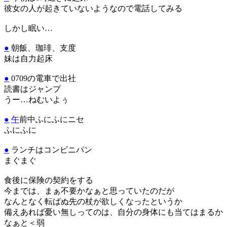
彼女の人が起きていないようなので電話してみる
しかし眠い…
●
朝飯、珈琲、支度
妹は自力起床
●
0709の電車で出社
読書はジャンプ
うー…ねむいよぅ
●
午
前中ふにふにニセ
ふにふに
●
ランチはコンビニパン
まぐまぐ
食後に保険の契約をする
今までは、まぁ不要かなぁと思っていたのだが
なんとなく転ばぬ先の杖が欲しくなったというか
備えあれば憂い無しってのは、自分の身体にも当てはまるか
なぁと＜弱