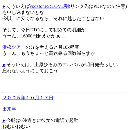
●
そういえば
vodafoneのLOVE割
(リンク先はPDFなので注意)
も申し込まないとな
今以上に安くなるなら、それに越したことはない
そして、今日ETCにして初めての明細が
うーん、16000円超えたかぁ…
浜松ツアー
の分を考えると月10k程度
うーん、もうちょっと高速乗る回数減らすか
●
そういえば、上原ひろみのアルバムが明日発売らしい
忘れないようにしておこう
２００５年１０月１７日
出来事
●
今朝は6時過ぎに彼女の電話で起動
ねむいねむい