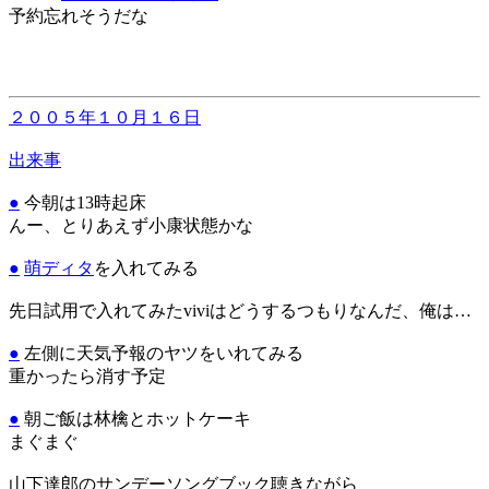
予約忘れそうだな
２００５年１０月１６日
出来事
●
今朝は13時起床
んー、とりあえず小康状態かな
●
萌ディタ
を入れてみる
先日試用で入れてみたviviはどうするつもりなんだ、俺は…
●
左側に天気予報のヤツをいれてみる
重かったら消す予定
●
朝ご飯は林檎とホットケーキ
まぐまぐ
山下達郎のサンデーソングブック聴きながら