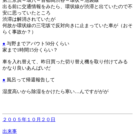
第三京浜～環八～首都高渋谷～環状～池袋線
出る前に交通情報をみたら、環状線が渋滞と出ていたので不
安に思っていたところ
渋滞は解消されていたが
何故か環状線の三宅坂で反対向きに止まっていた車が（おそ
らく事故か？）
●
与野までアバウト50分くらい
家まで1時間15分くらい？
車を入れ替えて、昨日買った切り替え機を取り付けてみる
かなり良いあんばいだ
●
風呂って帰還報告して
湿度高いから除湿をかけたら寒い…んですががが
２００５年１０月２０日
出来事