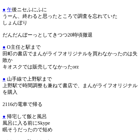
●
午
後ニセふにふに
うーん、終わると思ったところで調査を忘れていた
しょんぼり
だんだんぼーっとしてきつつ20時頃撤退
●
O主任と駅まで
田町の書店でまんがライフオリジナルを買わなかったのは失
敗か
キオスクでは販売してなかったorz
●
山手線で上野駅まで
上野駅で時間調整も兼ねて書店で、まんがライフオリジナル
を購入
2116の電車で帰る
●
帰宅して飯と風呂
風呂に入る前にSkype
眠そうだったので短め