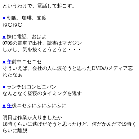
というわけで、電話して起こす。
●
朝飯、珈琲、支度
ねむねむ
●
妹に電話、おはよ
0709の電車で出社、読書はマガジン
しかし、気を抜くとうとうと・・・
●
午
前中ニセニセ
そういえば、会社の人に渡そうと思ったDVDのメディア忘
れたなぁ
●
ランチはコンビニパン
なんとなく昼寝のタイミングを逃す
●
午
後ニセふにふにふにふに
明日は作業が入りましたか
18時くらいに逃げだそうと思ったけど、何だかんだで19時く
らいに離脱