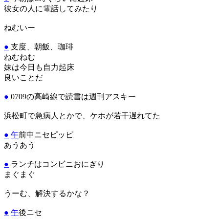
彼女の人に電話してみたり
ねむいー
●
支度、朝飯、珈琲
ねむねむ
妹は今日も自力起床
良いことだ
●
0709の高崎線で読書は週刊アスキー
浜松町で急病人とかで、ケホが若干遅れてた
●
午
前中ニセピッピ
あうあう
●
ランチはコンビニおにぎり
まぐまぐ
うーむ、解決するかな？
●
午
後ニセ