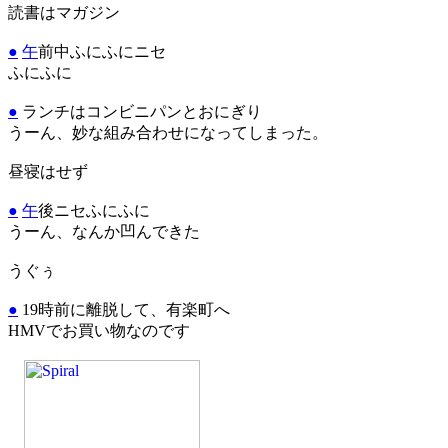
読書はマガジン
●
午
前中ふにふにニセ
ふにふに
●
ランチはコンビニパンとおにぎり
うーん、妙な組み合わせになってしまった。
昼寝はせず
●
午
後ニセふにふに
うーん、なんか凹んできた
うぐぅ
●
19時前に離脱して、有楽町へ
HMVでお買い物なのです