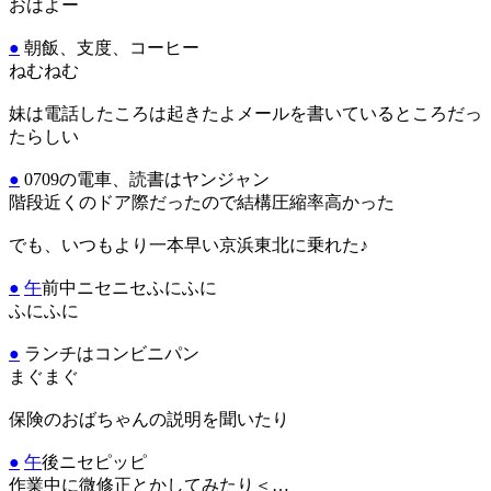
おはよー
●
朝飯、支度、コーヒー
ねむねむ
妹は電話したころは起きたよメールを書いているところだっ
たらしい
●
0709の電車、読書はヤンジャン
階段近くのドア際だったので結構圧縮率高かった
でも、いつもより一本早い京浜東北に乗れた♪
●
午
前中ニセニセふにふに
ふにふに
●
ランチはコンビニパン
まぐまぐ
保険のおばちゃんの説明を聞いたり
●
午
後ニセピッピ
作業中に微修正とかしてみたり＜…