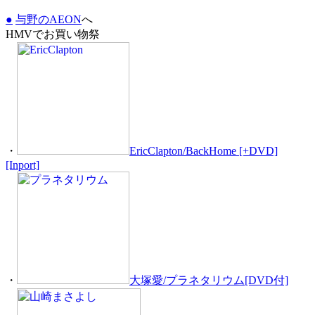
●
与野のAEON
へ
HMVでお買い物祭
・
EricClapton/BackHome [+DVD]
[Inport]
・
大塚愛/プラネタリウム[DVD付]