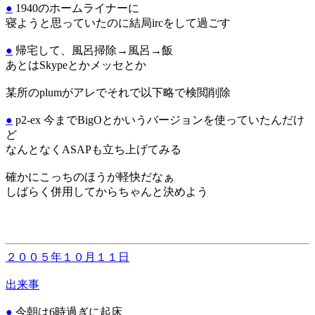
●
1940のホームライナーに
寝ようと思っていたのに結局ircをして過ごす
●
帰宅して、風呂掃除→風呂→飯
あとはSkypeとかメッセとか
某所のplumがアレでそれで以下略で検閲削除
●
p2-ex 今までBigOとかいうバージョンを使っていたんだけ
ど
なんとなくASAPも立ち上げてみる
確かにこっちのほうが軽快だなぁ
しばらく併用してからちゃんと決めよう
２００５年１０月１１日
出来事
●
今朝は6時過ぎに起床