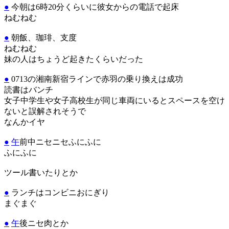
●
今朝は6時20分くらいに彼女からの電話で起床
ねむねむ
●
朝飯、珈琲、支度
ねむねむ
妹の人はちょうど起きたくらいだった
●
0713の湘南新宿ラインで赤羽の乗り換えは成功
読書はバンチ
女子中学生や女子高校生が同じ車両にいるとスペースを空け
ないと誤解されそうで
なんかイヤ
●
午
前中ニセニセふにふに
ふにふに
ツール書いたりとか
●
ランチはコンビニおにぎり
まぐまぐ
●
午
後ニセ肉とか