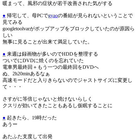
暖まって、風邪の症状が若干改善された気がする
●
帰宅して、母PCで
gyao
の番組が見られないということで
見てみる
googletoolvarがポップアップをブロックしていたのが原因ら
しい
無事に見ることが出来て満足していた。
●
来週は録画物が多いのでHDDを整理する
ついでにDVDに焼くのを忘れていた
電車男最終回＋もう一つの最終回をDVDへ
ぬ、2h20minあるなぁ
高速モードだと入りきらないのでジャストサイズに変更し
て・・・
さすがに等倍じゃないと焼けないらしく
クスリが効いてきたこともあるし仮眠することに
●
起きたら、19時だった
あうー
あたふた支度して出発