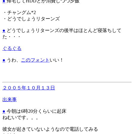
●
帰宅してHDDとか消費しつつ夕飯
・チャングム*2
・どうでしょうリターンズ
●
どうでしょうリターンズの後半はほとんど寝落ちして
た・・・
ぐるぐる
●
うわ、
このフォント
いい！
２００５年１０月１３日
出来事
●
今朝は6時20分くらいに起床
ねむいです。。。
彼女が起きていないようなので電話してみる