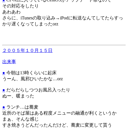
その対応をしたり
あわあわ
さらに、iTunesの取り込み→iPodに転送なんてしてたらすっ
かり遅くなってしまったorz
２００５年１０月１５日
出来事
●
今朝は13時くらいに起床
うーん、風邪ひいたかな…orz
●
だらだらしつつお風呂入ったり
ぬー、暖まった
●
ランチ…は蕎麦
近所のそば屋はある程度メニューの融通が利くというか
まぁ、そんな感じ
すき焼きうどんだったんだけど、蕎麦に変更して貰う