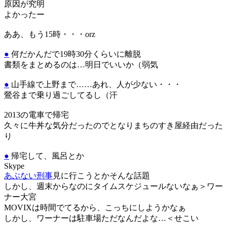
原因が究明
よかったー
ああ、もう15時・・・orz
●
何だかんだで19時30分くらいに離脱
書類をまとめるのは…明日でいいか（弱気
●
山手線で上野まで……あれ、人が少ない・・・
鶯谷まで乗り過ごしてるし（汗
2013の電車で帰宅
久々に牛丼な気分だったのでとなりまちのすき屋経由だった
り
●
帰宅して、風呂とか
Skype
あぶない刑事
見に行こうとかそんな話題
しかし、週末からなのにタイムスケジュールないなぁ＞ワー
ナー大宮
MOVIXは時間でてるから、こっちにしようかなぁ
しかし、ワーナーは駐車場ただなんだよな…＜せこい