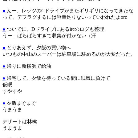
●
んー、レッツのCドライブがまたギリギリになってきたな
って、デフラグするには容量足りないっていわれたよorz
●
ついでに、Dドライブにあるircのログも整理
うー…ばらばらすぎて収集が付かない（汗
●
とりあえず、夕飯の買い物へ
いつもの中山のスーパーは駐車場に駐めるのが大変だった。
●
帰りに新横浜で給油
●
帰宅して、夕飯を待っている間に眠気に負けて
仮眠
すやすや
●
夕飯まぐまぐ
うまうま
デザートは林檎
うまうま