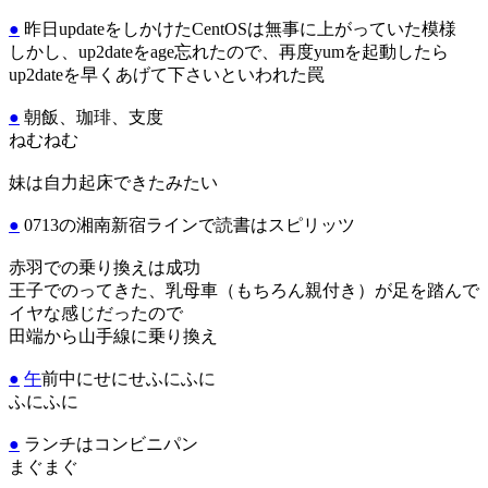
●
昨日updateをしかけたCentOSは無事に上がっていた模様
しかし、up2dateをage忘れたので、再度yumを起動したら
up2dateを早くあげて下さいといわれた罠
●
朝飯、珈琲、支度
ねむねむ
妹は自力起床できたみたい
●
0713の湘南新宿ラインで読書はスピリッツ
赤羽での乗り換えは成功
王子でのってきた、乳母車（もちろん親付き）が足を踏んで
イヤな感じだったので
田端から山手線に乗り換え
●
午
前中にせにせふにふに
ふにふに
●
ランチはコンビニパン
まぐまぐ