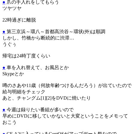
●
爪の手入れをしてもらう
ツヤツヤ
22時過ぎに離脱
●
第三京浜～環八～首都高渋谷～環状(外)は順調
しかし、竹橋から断続的に渋滞…
うぐぅ
帰宅は24時丁度くらい
●
車を入れ替えて、お風呂とか
Skypeとか
噂のさあや11歳（何故年齢つけるんだろう）が出ていたので
給与明細をチェック
あと、チャングム[1][2]をDVDに焼いたり
●
今週は録りたい番組が多いので
早めにDVDに移していかないと大変ということをメモって
おこう
●
CF-A2に入っているCentOSがアップデート祭なので