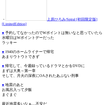
・
上原ひろみ/Spiral [初回限定版]
[LimitedEdition]
●
予約してなかったのでWポイントは無いなと思っていたら
水曜日はWポイントデーだった
ラッキー
●
1940のホームライナーで帰宅
あまりウトウトできず
●
帰宅して、今週録っているドラマとかをDVDに
まずは大奥～第一章
そして、月火の深夜にOAされたあぶない刑事
●
地震のあと
お風呂入って夕飯
まぐまぐ
最近地震多いなぁ…不安だ