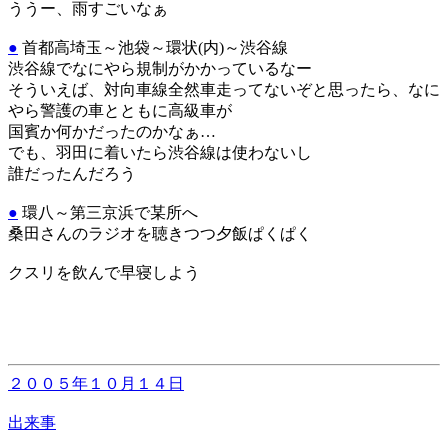
ううー、雨すごいなぁ
●
首都高埼玉～池袋～環状(内)～渋谷線
渋谷線でなにやら規制がかかっているなー
そういえば、対向車線全然車走ってないぞと思ったら、なに
やら警護の車とともに高級車が
国賓か何かだったのかなぁ…
でも、羽田に着いたら渋谷線は使わないし
誰だったんだろう
●
環八～第三京浜で某所へ
桑田さんのラジオを聴きつつ夕飯ぱくぱく
クスリを飲んで早寝しよう
２００５年１０月１４日
出来事