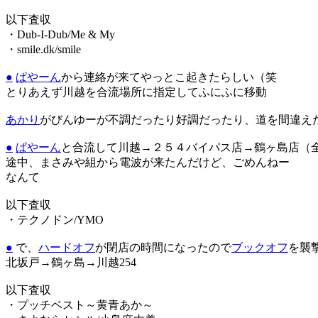
以下査収
・Dub-I-Dub/Me & My
・smile.dk/smile
●
ぱやーん
から連絡が来てやっとこ起きたらしい（笑
とりあえず川越を合流場所に指定してふにふに移動
あかり
がびんゆーが不調だったり好調だったり、道を間違え
●
ぱやーん
と合流して川越→２５４バイパス店→鶴ヶ島店（
途中、まさみや組から電波が来たんだけど、ごめんねー
なんて
以下査収
・テクノドン/YMO
●
で、
ハードオフ
が閉店の時間になったので
ブックオフ
を襲
北坂戸→鶴ヶ島→川越254
以下査収
・プッチベスト～黄青あか～