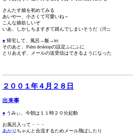
さんたす娘を初めてみる
あいやー、小さくて可愛いね～
こんな娘欲しいぞ
いあ、しかしちますぎて踏んでしまいそうだ（汗;;;
●
帰宅して、風呂→飯→irc
そのあと、Palm desktopの設定ふにふに
とりあえず、メールの送受信はできるようになった
２００１年４月２８日
出来事
●
うみぃ、今朝は１１時２０分起動
お風呂入って・・・
あかり
ちゃんと合流するためメール飛ばしたり