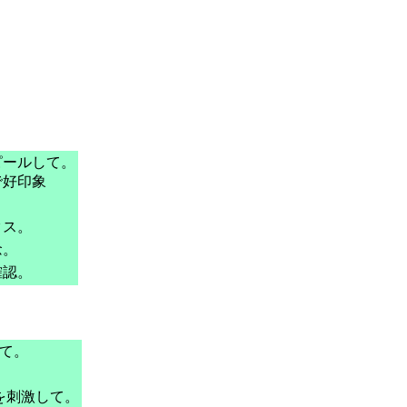
ピールして。
で好印象
クス。
念。
確認。
けて。
を刺激して。