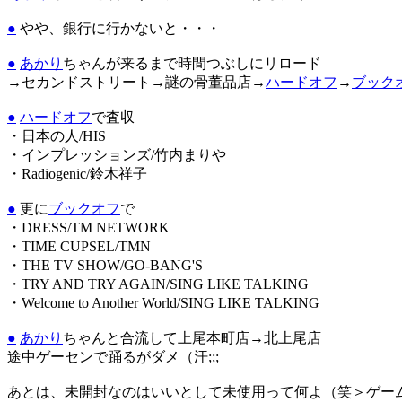
●
やや、銀行に行かないと・・・
●
あかり
ちゃんが来るまで時間つぶしにリロード
→セカンドストリート→謎の骨董品店→
ハードオフ
→
ブック
●
ハードオフ
で査収
・日本の人/HIS
・インプレッションズ/竹内まりや
・Radiogenic/鈴木祥子
●
更に
ブックオフ
で
・DRESS/TM NETWORK
・TIME CUPSEL/TMN
・THE TV SHOW/GO-BANG'S
・TRY AND TRY AGAIN/SING LIKE TALKING
・Welcome to Another World/SING LIKE TALKING
●
あかり
ちゃんと合流して上尾本町店→北上尾店
途中ゲーセンで踊るがダメ（汗;;;
あとは、未開封なのはいいとして未使用って何よ（笑＞ゲー