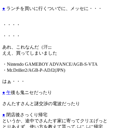
●
ランチを買いに行くついでに、メッセに・・・
・・・・
・・・・
あれ、これなんだ（汗;;;
ええ、買ってしまいました
・Nintendo GAMEBOY ADVANCE/AGB-S-VTA
・Mr.Driller2/AGB-P-ADJ2(JPN)
はぁ・・・
●
午
後も鬼ニセだったり
さんたすさんと謎交渉の電波だったり
●
閉店後さっくり帰宅
というか、途中でさんたす家に寄ってクリエげっと
とりあえず、使い方を教えて貰ってふにふに帰宅