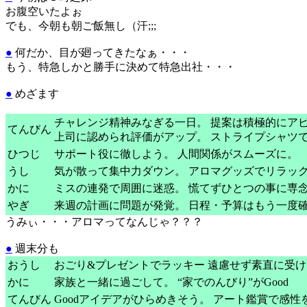
お腹空いたよぉ
でも、今朝も朝ご飯無し（汗;;;
●
何だか、目が廻ってきたなぁ・・・
もう、特急しかと勝手に決めて特急出社・・・
●
めざます
チャレンジ精神みなぎる一日。 提案は積極的にア
てんびん
上司に認められ評価がアップ。 ストライプシャツ
ひつじ
サポート役に徹しよう。 人間関係がスムーズに。
うし
気が散って集中力ダウン。 アロマグッズでリラッ
かに
ミスの連発で周囲に迷惑。 慌てずひとつの事に専
やぎ
来週の計画に問題が発覚。 日程・予算はもう一度
うみぃ・・・アロマってなんじゃ？？？
●
週末分も
おうし
おごり&プレゼントでラッキー 遠慮せず素直に受
かに
家族と一緒に過ごして。 “家でのんびり”がGood
てんびん
Goodアイデアがひらめきそう。 アート鑑賞で感性