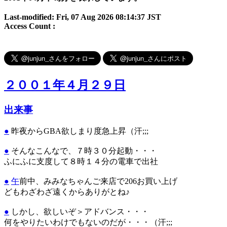
Last-modified: Fri, 07 Aug 2026 08:14:37 JST
Access Count :
２００１年４月２９日
出来事
●
昨夜からGBA欲しまり度急上昇（汗;;;
●
そんなこんなで、７時３０分起動・・・
ふにふに支度して８時１４分の電車で出社
●
午
前中、みみなちゃんご来店で206お買い上げ
どもわざわざ遠くからありがとね♪
●
しかし、欲しいぞ＞アドバンス・・・
何をやりたいわけでもないのだが・・・（汗;;;