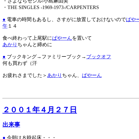
・さよならセシル/小島麻由美
・THE SINGLES -1969-1973-/CARPENTERS
●
電車の時間もあるし、さすがに放置しておけないので
ぱや
午
１４
食べ終わって上尾駅に
ぱやーん
を置いて
あかり
ちゃんと締めに
●
ブックキング→ファミリーブック→
ブックオフ
何も買わず（汗
お疲れさまでした＞
あかり
ちゃん、
ぱやーん
２００１年４月２７日
出来事
●
今朝は８時起床・・・