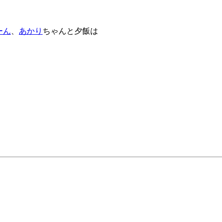
ーん
、
あかり
ちゃんと夕飯は