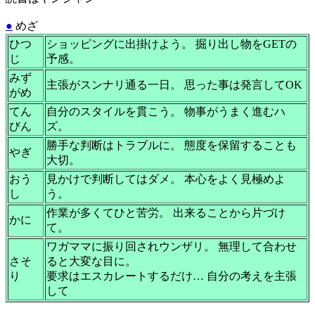
●
めざ
ひつ
ショッピングに出掛けよう。 掘り出し物をGETの
じ
予感。
みず
主張がスンナリ通る一日。 思った事は発言してOK
がめ
てん
自分のスタイルを貫こう。 物事がうまく進むハ
びん
ズ。
勝手な判断はトラブルに。 態度を保留することも
やぎ
大切。
おう
見かけで判断してはダメ。 本心をよく見極めよ
し
う。
作業が多くてひと苦労。 出来ることから片づけ
かに
て。
ワガママに振り回されウンザリ。 無理して合わせ
さそ
ると大変な目に。
り
要求はエスカレートするだけ… 自分の考えを主張
して