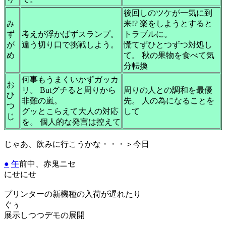
後回しのツケが一気に到
み
来!? 楽をしようとすると
ず
考えが浮かばずスランプ。
トラブルに。
が
違う切り口で挑戦しよう。
慌てずひとつずつ対処し
め
て。 秋の果物を食べて気
分転換
何事もうまくいかずガッカ
お
リ。 Butグチると周りから
周りの人との調和を最優
ひ
非難の嵐。
先。 人の為になることを
つ
グッとこらえて大人の対応
して
じ
を。 個人的な発言は控えて
じゃあ、飲みに行こうかな・・・＞今日
●
午
前中、赤鬼ニセ
にせにせ
プリンターの新機種の入荷が遅れたり
ぐぅ
展示しつつデモの展開