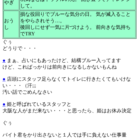
やぎ
して。
損な役回りでブルーな気分の日。 気が滅入ること
おう
をやらされそう…。
し
後回しにせず一気に片づけよう。 前向きな気持ち
でTRY
ぐぅ
どうりで・・・
●
まぁ、占いにもあったけど、結構ブルー入ってます
けど、こればっかりは前向きになるしかないもんね
●
店頭にスタッフ足らなくてトイレに行きたくてもいけな
い・・・（汗;;;
汚い話でごめんなさい
●
姫と呼ばれているスタッフと
大阪な人がまだ来ない・・・と思ったら、姫はお休み決定
ぐぅ
バイト君をかり出さないと１人では手に負えない仕事量