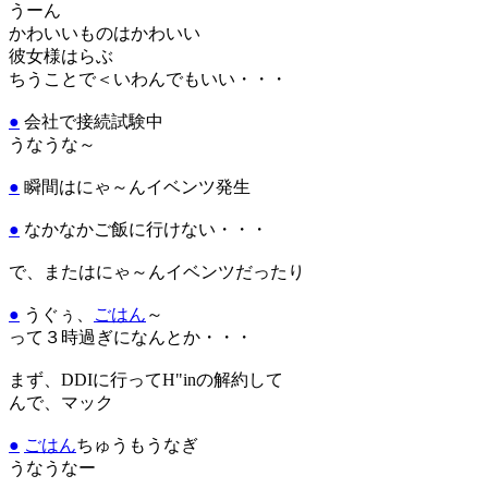
うーん
かわいいものはかわいい
彼女様はらぶ
ちうことで＜いわんでもいい・・・
●
会社で接続試験中
うなうな～
●
瞬間はにゃ～んイベンツ発生
●
なかなかご飯に行けない・・・
で、またはにゃ～んイベンツだったり
●
うぐぅ、
ごはん
～
って３時過ぎになんとか・・・
まず、DDIに行ってH"inの解約して
んで、マック
●
ごはん
ちゅうもうなぎ
うなうなー