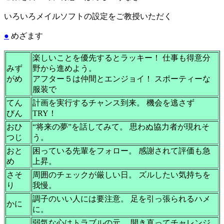
いろいろメイルソフトの設定をご教授いただく
●
めざます
楽しいことを優先するとラッキー！ 仕事も得意分
みず
野から進めよう。
がめ
アフター５は仲間とエンジョイ！ スポーティーな
服装で
てん
計画を実行するチャンス到来。 機会を逃さず
びん
TRY！
おひ
“将来の夢”を話してみて。 思わぬ協力者が現れそ
つじ
う。
おと
困っている先輩をフォロー。 感謝されて評価も急
め
上昇。
さそ
周囲のチェックが厳しい日。 ズルしたい気持ちを
り
我慢。
調子のいい人には要注意。 足を引っ張られるハメ
かに
に。
弱気な心はトラブルの元。 開き直ってチャレンジ