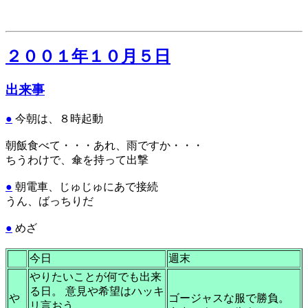
２００１年１０月５日
出来事
●
今朝は、８時起動
朝飯食べて・・・あれ、雨ですか・・・
ちうわけで、傘を持って出撃
●
朝電車、じゅじゅにあで接続
うん、ばっちりだ
●
めざ
今日
週末
やりたいことが何でも出来
る日。 意見や希望はハッキ
や
ゴージャスな服で勝負。
リ言おう。