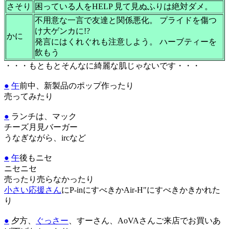
さそり
困っている人をHELP 見て見ぬふりは絶対ダメ。
不用意な一言で友達と関係悪化。 プライドを傷つ
け大ゲンカに!?
かに
発言にはくれぐれも注意しよう。 ハーブティーを
飲もう
・・・もともとそんなに綺麗な肌じゃないです・・・
●
午
前中、新製品のポップ作ったり
売ってみたり
●
ランチは、マック
チーズ月見バーガー
うなぎながら、ircなど
●
午
後もニセ
ニセニセ
売ったり売らなかったり
小さい応援さん
にP-inにすべきかAir-H"にすべきかきかれた
り
●
夕方、
ぐっさー
、すーさん、AoVAさんご来店でお買いあ