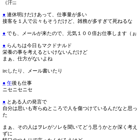
（汗;;;
●
連休明けだけあって、仕事量が多い
接客を１人で云々もそうだけど、雑務が多すぎて死ねるな
●
でも、メールが来たので、元気１００倍お仕事します（ぉ
●
らんちは今日もマクドナルド
栄養の事を考えるといけないんだけど
まぁ、仕方がないよね
ircしたり、メール書いたり
●
午
後も仕事
ニセニセニセ
●
とある人の発言で
自分は思いも寄らぬところで人を傷つけているんだなと思っ
た
まぁ、その人はヲレがソレを聞いてどう思うかとか深く考え
ずに