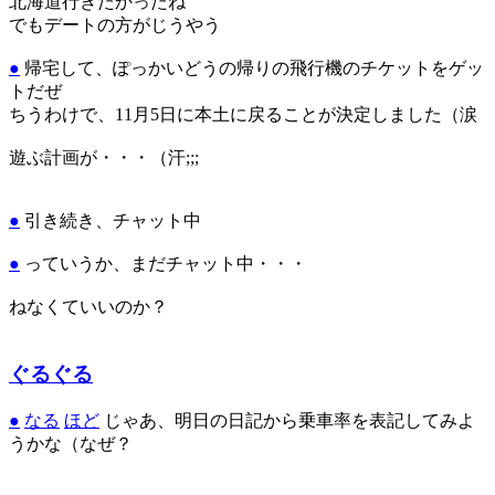
北海道行きたかったね
でもデートの方がじうやう
●
帰宅して、ぽっかいどうの帰りの飛行機のチケットをゲッ
トだぜ
ちうわけで、11月5日に本土に戻ることが決定しました（涙
遊ぶ計画が・・・（汗;;;
●
引き続き、チャット中
●
っていうか、まだチャット中・・・
ねなくていいのか？
ぐるぐる
●
なる
ほど
じゃあ、明日の日記から乗車率を表記してみよ
うかな（なぜ？