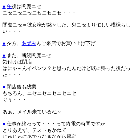
●
午
後は閻魔ニセ
ニセニセニセニセニセニセ・・・
閻魔ニセ＝彼女様が銘々した、鬼ニセより忙しい模様らし
い・・・
●
夕方、
あずみ
んご来店でお買い上げ下げ
●
また、断続閻魔ニセ
気付けば閉店
はにゃ～んイベンツ？と思ったんだけど既に帰った後だっ
た・・・
●
閉店後も残業
もちろん、ニセニセニセニセニセ
ぐぅ・・・
あぁ、メイル来ているね～
●
仕事が終わって・・・って終電の時間ですか
とりあえず、テストもかねて
じゅじゅにあでうなぎながら帰宅