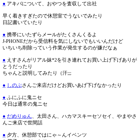
●
アキバについて、おやつを査収して出社
早く着きすぎたので休憩室でうないでみたり
日記書いていたり
●
携帯にいたずらメールがたくさんくるよ
J-PHONEだから受信料を気にしないでもいいんだけど
いちいち削除っていう作業が発生するのが嫌だなぁ
●
えすさんがリアル妹*2を引き連れてお買い上げ下げありが
とうだったり
ちゃんと説明してみたり（汗;;;
●
しのぶ
さんご来店だけどお買いあげ下げなかったり
●
ふにふに鬼ニセ
今日は通常の鬼ニセ
●
だめりゅん
、太田さん、ハカマスキーセソセイ、やまやさ
んご来店で世間話
●
夕方、休憩部ではにゃ～んイベンツ