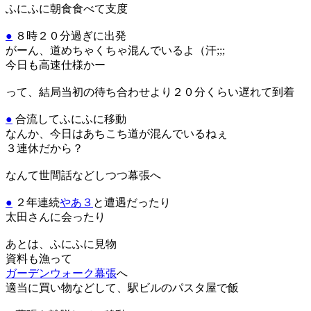
ふにふに朝食食べて支度
●
８時２０分過ぎに出発
がーん、道めちゃくちゃ混んでいるよ（汗;;;
今日も高速仕様かー
って、結局当初の待ち合わせより２０分くらい遅れて到着
●
合流してふにふに移動
なんか、今日はあちこち道が混んでいるねぇ
３連休だから？
なんて世間話などしつつ幕張へ
●
２年連続
やあ３
と遭遇だったり
太田さんに会ったり
あとは、ふにふに見物
資料も漁って
ガーデンウォーク幕張
へ
適当に買い物などして、駅ビルのパスタ屋で飯