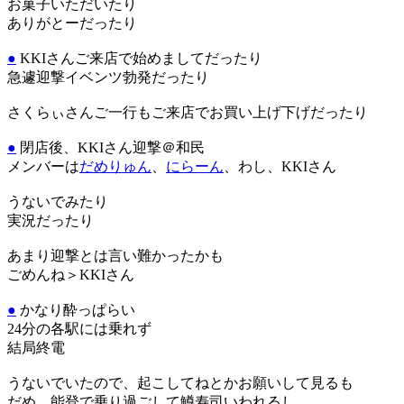
お菓子いただいたり
ありがとーだったり
●
KKIさんご来店で始めましてだったり
急遽迎撃イベンツ勃発だったり
さくらぃさんご一行もご来店でお買い上げ下げだったり
●
閉店後、KKIさん迎撃＠和民
メンバーは
だめりゅん
、
にらーん
、わし、KKIさん
うないでみたり
実況だったり
あまり迎撃とは言い難かったかも
ごめんね＞KKIさん
●
かなり酔っぱらい
24分の各駅には乗れず
結局終電
うないでいたので、起こしてねとかお願いして見るも
だめ、能登で乗り過ごして鱒寿司いわれるし