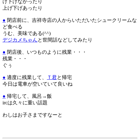
げ下げなかったり
上げ下げあったり
●
閉店前に、吉祥寺店の人からいただいたシュークリームな
ど食べる
うむ、美味である(^^)
デジカメちゃん
と世間話などしてみたり
●
閉店後、いつものように残業・・・
残業・・・
ぐぅ
●
適度に残業して、
Ｔ君
と帰宅
今日は電車が空いていて良いね
●
帰宅して、風呂→飯
ircは久々に重い話題
わしはお子さまですなーと