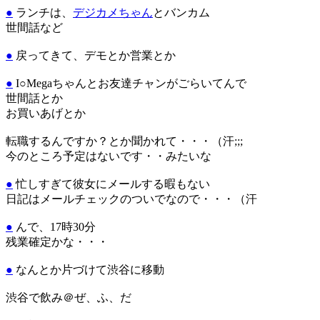
●
ランチは、
デジカメちゃん
とバンカム
世間話など
●
戻ってきて、デモとか営業とか
●
I○Megaちゃんとお友達チャンがごらいてんで
世間話とか
お買いあげとか
転職するんですか？とか聞かれて・・・（汗;;;
今のところ予定はないです・・みたいな
●
忙しすぎて彼女にメールする暇もない
日記はメールチェックのついでなので・・・（汗
●
んで、17時30分
残業確定かな・・・
●
なんとか片づけて渋谷に移動
渋谷で飲み＠ぜ、ふ、だ