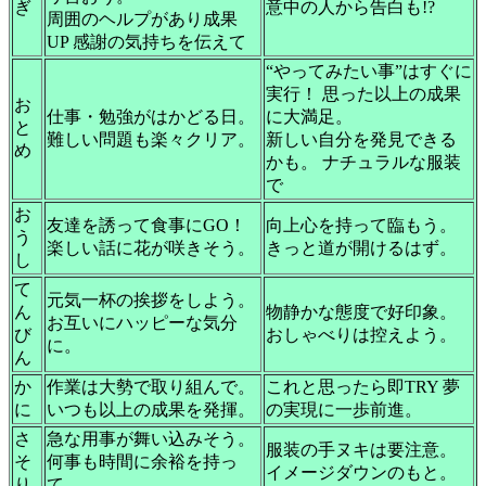
ぎ
意中の人から告白も!?
周囲のヘルプがあり成果
UP 感謝の気持ちを伝えて
“やってみたい事”はすぐに
実行！ 思った以上の成果
お
仕事・勉強がはかどる日。
に大満足。
と
難しい問題も楽々クリア。
新しい自分を発見できる
め
かも。 ナチュラルな服装
で
お
友達を誘って食事にGO！
向上心を持って臨もう。
う
楽しい話に花が咲きそう。
きっと道が開けるはず。
し
て
元気一杯の挨拶をしよう。
ん
物静かな態度で好印象。
お互いにハッピーな気分
び
おしゃべりは控えよう。
に。
ん
か
作業は大勢で取り組んで。
これと思ったら即TRY 夢
に
いつも以上の成果を発揮。
の実現に一歩前進。
さ
急な用事が舞い込みそう。
服装の手ヌキは要注意。
そ
何事も時間に余裕を持っ
イメージダウンのもと。
り
て。