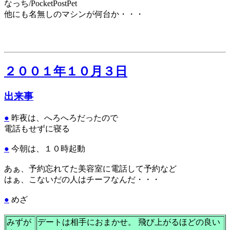
なっち/PocketPostPet
他にも名無しのマシンが何台か・・・
２００１年１０月３日
出来事
●
昨夜は、へろへろだったので
電話もせずに寝る
●
今朝は、１０時起動
あぁ、予約忘れてた美容室に電話して予約など
はぁ、こないだの人はチーフなんだ・・・
●
めざ
みずが
デートは相手におまかせ。 飛び上がるほどの良い