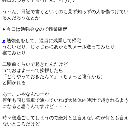
軽口のつもりで言ったんだろうけど
う～ん、日記で書くというのも見ず知らずの人を傷つけてい
るんだろうなとか
●
今日は勉強会なので残業確定
●
勉強会をして、適当に残業して帰宅
うないだり、じゅじゅにあから初メール送ってみたり
寝てみたり
二駅前くらいで起きたんだけど
ircでおはよーって挨拶したら
「どうやっておきたん？」（ちょっと違うかも）
と聞かれる
あー、いやなんつーか
何年も同じ電車で通っていれば大体体内時計で起きれるよう
になると思うんですけど・・・
時々寝過ごしてしまうので絶対とは言えないのが何とも言え
ないところだけど