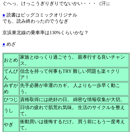
ぐへっ、けっこうぎりぎりでないかい・・・（汗;;;
●
読書はビッグコミックオリジナル
でも、読み終わったのでうなぎ
京浜東北線の乗車率は130%くらいかな？
●
めざ
家族とゆっくり過ごそう。 親孝行する良いチャン
おとめ
ス。
てんび
信念を持って何事もTRY 難しい問題も楽々クリ
ん
ア！
みずが
先手必勝が幸運のカギ。 人よりも一歩早く動こ
め
う。
ひつじ
資格取得には絶好の日。 綿密な情報収集が大切。
日頃の疲れで肌荒れ気味。 生活のサイクルを整え
うし
て。
衝動買いは後悔するだけ。 買う前にもう一度考え
やぎ
て。