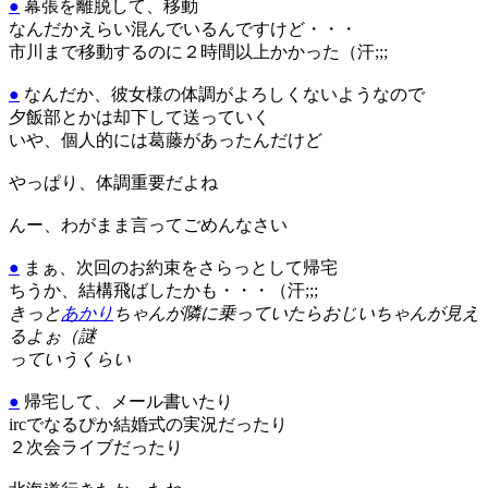
●
幕張を離脱して、移動
なんだかえらい混んでいるんですけど・・・
市川まで移動するのに２時間以上かかった（汗;;;
●
なんだか、彼女様の体調がよろしくないようなので
夕飯部とかは却下して送っていく
いや、個人的には葛藤があったんだけど
やっぱり、体調重要だよね
んー、わがまま言ってごめんなさい
●
まぁ、次回のお約束をさらっとして帰宅
ちうか、結構飛ばしたかも・・・（汗;;;
きっと
あかり
ちゃんが隣に乗っていたらおじいちゃんが見え
るよぉ（謎
っていうくらい
●
帰宅して、メール書いたり
ircでなるぴか結婚式の実況だったり
２次会ライブだったり