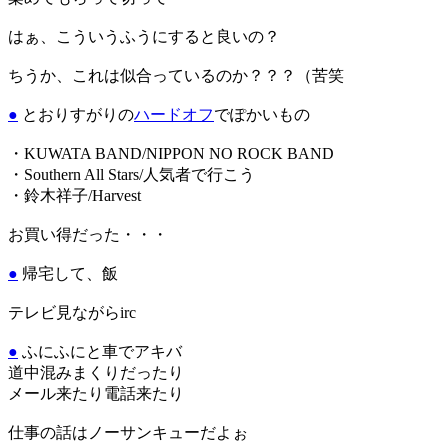
はぁ、こういうふうにすると良いの？
ちうか、これは似合っているのか？？？（苦笑
●
とおりすがりの
ハードオフ
でぽかいもの
・KUWATA BAND/NIPPON NO ROCK BAND
・Southern All Stars/人気者で行こう
・鈴木祥子/Harvest
お買い得だった・・・
●
帰宅して、飯
テレビ見ながらirc
●
ふにふにと車でアキバ
道中混みまくりだったり
メール来たり電話来たり
仕事の話はノーサンキューだよぉ