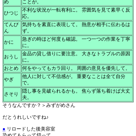
め
ことが。
不利な状況が一転有利に。 雰囲気を見て素早く反
ひつじ
応。
てんび
気持ちを素直に表現して。 熱意が相手に伝わるは
ん
ず。
急ぎの時ほど何度も確認。 一つ一つの作業を丁寧
かに
に。
金品の貸し借りに要注意。 大きなトラブルの原因
おうし
に。
おとめ
何をやってもカラ回り。 周囲の意見を優先して。
他人に対して不信感が。 重要なことは全て自分
やぎ
で。
隠し事を見破られるかも。 焦らず落ち着けば大丈
さそり
夫。
そうなんですか？＞みずがめさん
だとうれしいですね♪
●
リロードした後美容室
染めてもらって切って