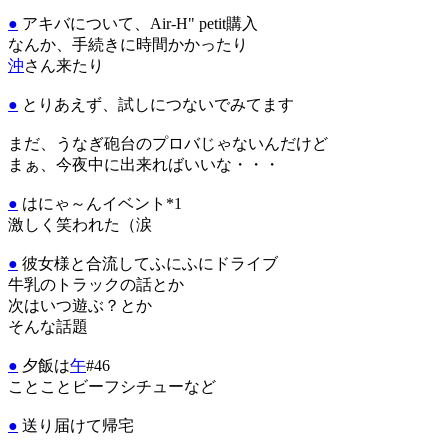
●
アキバについて、Air-H" petit購入
なんか、手続きに時間かかったり
沖
さん来たり
●
とりあえず、試しにつないでみてます
まだ、うなぎ砲台のプロバじゃないんだけど
まぁ、今夜中に出来ればいいな・・・
●
はにゃ～んイベント*1
激しく笑われた（涙
●
彼女様と合流してふにふにドライブ
牛乳のトラックの話とか
次はいつ遊ぶ？とか
そんな話題
●
夕飯は
午
#46
ことことビーフシチューなど
●
送り届けて帰宅