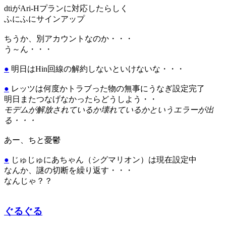
dtiがAri-Hプランに対応したらしく
ふにふにサインアップ
ちうか、別アカウントなのか・・・
う～ん・・・
●
明日はHin回線の解約しないといけないな・・・
●
レッツは何度かトラブった物の無事にうなぎ設定完了
明日またつなげなかったらどうしよう・・
モデムが解放されているか壊れているかというエラーが出
る・・・
あー、ちと憂鬱
●
じゅじゅにあちゃん（シグマリオン）は現在設定中
なんか、謎の切断を繰り返す・・・
なんじゃ？？
ぐるぐる