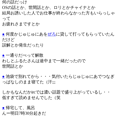
何の話だっけ
OSの話とか、世間話とか、ロリとかチャイナとか
結局お誘いした人でお仕事が終わらなかった方もいらっしゃ
って
お疲れさまですとか
●
何度かじゅじゅにあを
ぜろ
に貸して打ってもらっていたん
だけど
誤解とか発生だったり
●
一通りだべって解散
わしとふるたさんは途中まで一緒だったので
世間話とか
●
池袋で別れてから・・・気付いたらじゅじゅにあでつなぎ
っぱなしのまま寝てた（汗;;;
しかもなんだかircでは濃い話題で盛り上がっているし・・
低すぎて読めませんでした（笑
●
帰宅して、風呂
んー明日7時30分起きだ