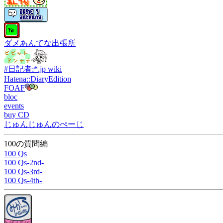
ダメあんてな出張所
#日記者:*.jp wiki
Hatena::DiaryEdition
FOAF
bloc
events
buy CD
じゅんじゅんのぺーじ
100の質問編
100 Qs
100 Qs-2nd-
100 Qs-3rd-
100 Qs-4th-