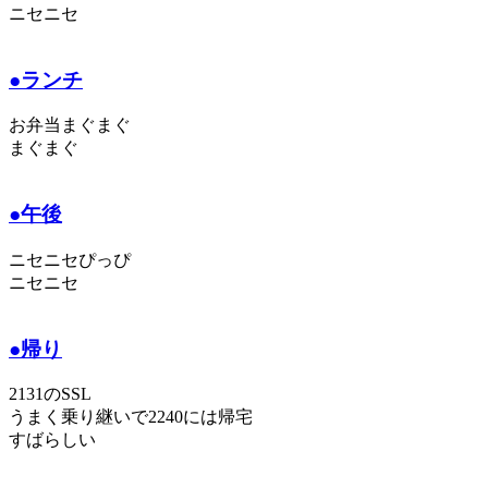
ニセニセ
●ランチ
お弁当まぐまぐ
まぐまぐ
●午後
ニセニセぴっぴ
ニセニセ
●帰り
2131のSSL
うまく乗り継いで2240には帰宅
すばらしい