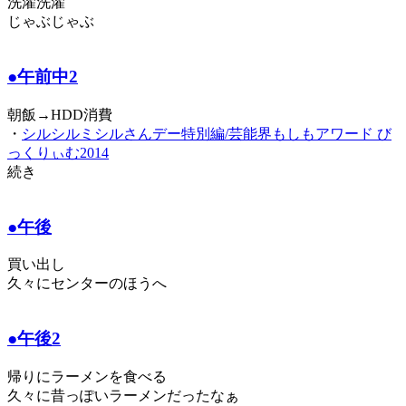
洗濯洗濯
じゃぶじゃぶ
●午前中2
朝飯→HDD消費
・
シルシルミシルさんデー特別編/芸能界もしもアワード び
っくりぃむ2014
続き
●午後
買い出し
久々にセンターのほうへ
●午後2
帰りにラーメンを食べる
久々に昔っぽいラーメンだったなぁ