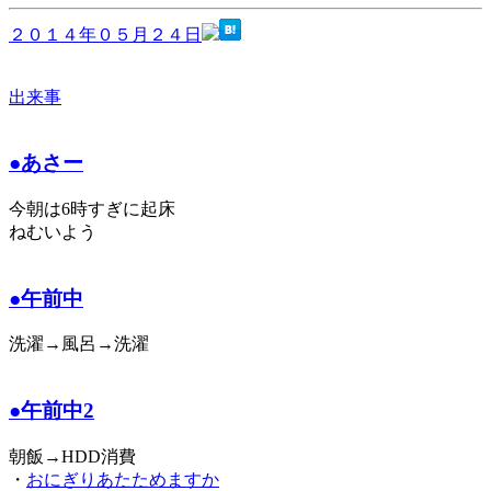
２０１４年０５月２４日
出来事
●あさー
今朝は6時すぎに起床
ねむいよう
●午前中
洗濯→風呂→洗濯
●午前中2
朝飯→HDD消費
・
おにぎりあたためますか