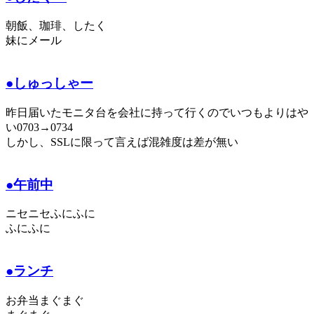
朝飯、珈琲、したく
妹にメール
●しゅっしゃー
昨日届いたモニタ台を会社に持って行くのでいつもよりはや
い0703→0734
しかし、SSLに限って言えば混雑度は差が無い
●午前中
ニセニセふにふに
ふにふに
●ランチ
お弁当まぐまぐ