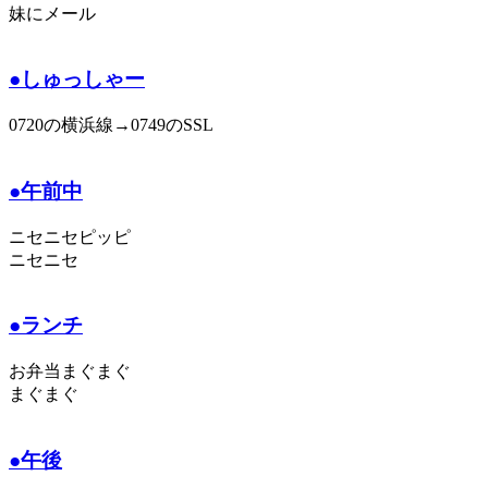
妹にメール
●しゅっしゃー
0720の横浜線→0749のSSL
●午前中
ニセニセピッピ
ニセニセ
●ランチ
お弁当まぐまぐ
まぐまぐ
●午後