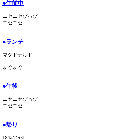
●午前中
ニセニセぴっぴ
ニセニセ
●ランチ
マクドナルド
まぐまぐ
●午後
ニセニセぴっぴ
ニセニセ
●帰り
1842のSSL