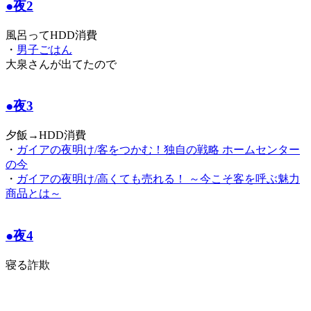
●夜2
風呂ってHDD消費
・
男子ごはん
大泉さんが出てたので
●夜3
夕飯→HDD消費
・
ガイアの夜明け/客をつかむ！独自の戦略 ホームセンター
の今
・
ガイアの夜明け/高くても売れる！ ～今こそ客を呼ぶ魅力
商品とは～
●夜4
寝る詐欺