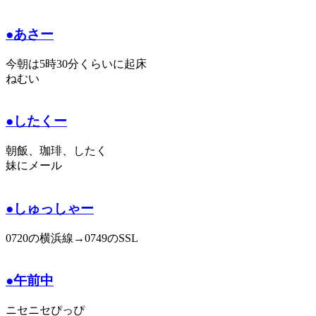
●あさー
今朝は5時30分くらいに起床
ねむい
●したくー
朝飯、珈琲、したく
妹にメール
●しゅっしゃー
0720の横浜線→0749のSSL
●午前中
ニセニセぴっぴ