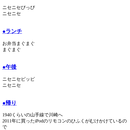
ニセニセぴっぴ
ニセニセ
●ランチ
お弁当まぐまぐ
まぐまぐ
●午後
ニセニセピッピ
ニセニセ
●帰り
1940くらいの山手線で川崎へ
2011年に買ったiPodのリモコンのひふくがむけかけているの
で