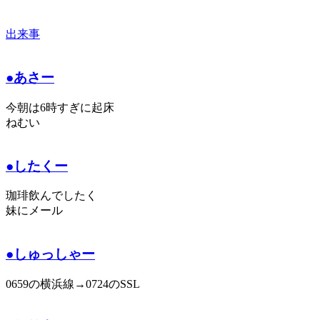
出来事
●あさー
今朝は6時すぎに起床
ねむい
●したくー
珈琲飲んでしたく
妹にメール
●しゅっしゃー
0659の横浜線→0724のSSL