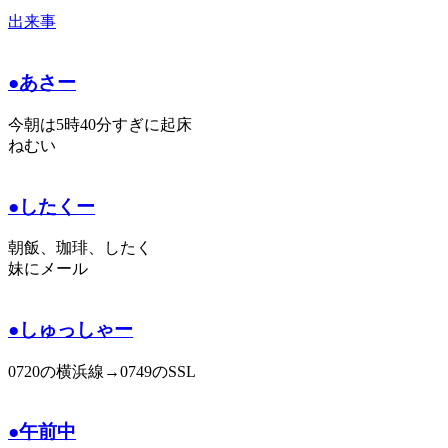
出来事
●あさー
今朝は5時40分すぎに起床
ねむい
●したくー
朝飯、珈琲、したく
妹にメール
●しゅっしゃー
0720の横浜線→0749のSSL
●午前中