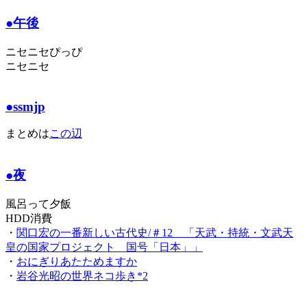
●午後
ニセニセぴっぴ
ニセニセ
●ssmjp
まとめは
この辺
●夜
風呂って夕飯
HDD消費
・
関口宏の一番新しい古代史/＃12 「天武・持統・文武天
皇の国家プロジェクト 国号「日本」」
・
おにぎりあたためますか
・
岩谷光昭の世界ネコ歩き*2