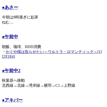
●あさー
今朝は8時過ぎに起床
ねむ…
●午前中
朝飯、珈琲、HDD消費
・
かぐや様は告らせたい～ウルトラ・ロマンティック～[1]
[2][3][4]
●午前中2
秋葉原へ移動
北西線→北線→湾岸線→横羽→C1→上野線
●アキバー