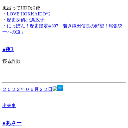
風呂ってHDD消費
・
LOVE HOKKAIDO*2
・
歴史探偵/北条政子
・
にっぽん！歴史鑑定/#307「若き織田信長の野望！尾張統
一への道」
●夜3
寝る詐欺
２０２２年０６月２２日
出来事
●あさー