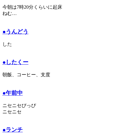
今朝は7時20分くらいに起床
ねむ…
●うんどう
した
●したくー
朝飯、コーヒー、支度
●午前中
ニセニセぴっぴ
ニセニセ
●ランチ