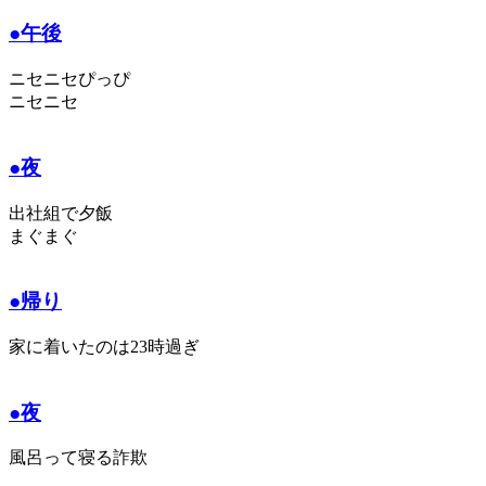
●午後
ニセニセぴっぴ
ニセニセ
●夜
出社組で夕飯
まぐまぐ
●帰り
家に着いたのは23時過ぎ
●夜
風呂って寝る詐欺