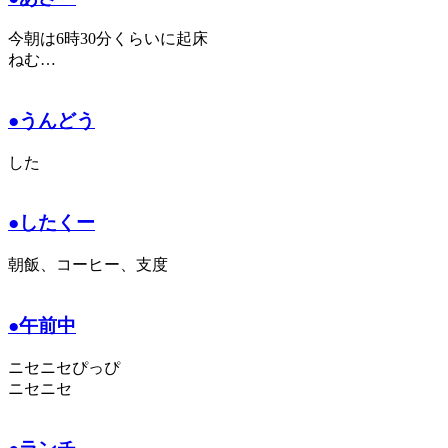
今朝は6時30分くらいに起床
ねむ…
●うんどう
した
●したくー
朝飯、コーヒー、支度
●午前中
ニセニセぴっぴ
ニセニセ