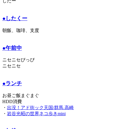
したー
●したくー
朝飯、珈琲、支度
●午前中
ニセニセぴっぴ
ニセニセ
●ランチ
お昼ご飯まぐまぐ
HDD消費
・
出没！アド街ック天国/群馬 高崎
・
岩谷光昭の世界ネコ歩きmini