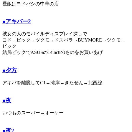
昼飯はヨドバシの中華の店
●アキバー2
彼女の人のモバイルディスプレイ探しで
ヨド→ビック→ツクモ→ドスパラ→BUYMORE→ツクモ→
ビック
結局ビックでASUSの14inchのものをお買いあげ
●夕方
アキバを離脱してC1→湾岸→きたせん→北西線
●夜
いつものスーパー→オーケー
●夜2