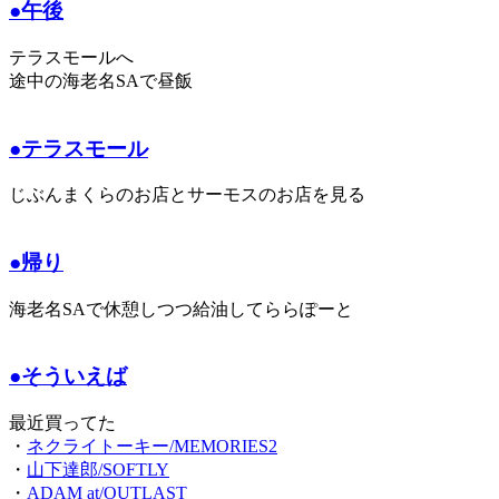
●午後
テラスモールへ
途中の海老名SAで昼飯
●テラスモール
じぶんまくらのお店とサーモスのお店を見る
●帰り
海老名SAで休憩しつつ給油してららぽーと
●そういえば
最近買ってた
・
ネクライトーキー/MEMORIES2
・
山下達郎/SOFTLY
・
ADAM at/OUTLAST