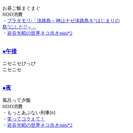
お昼ご飯まぐまぐ
HDD消費
・
ブラタモリ/「淡路島～神はナゼ淡路島を“はじまりの
島”にした!?～」
・
岩谷光昭の世界ネコ歩きmini*2
●午後
ニセニセぴっぴ
ニセニセ
●夜
風呂って夕飯
HDD消費
・もっとあぶない刑事[6]
・
笑ってコラえて！
・
岩谷光昭の世界ネコ歩きmini*2