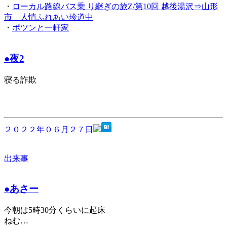
・
ローカル路線バス乗 り継ぎの旅Z/第10回 越後湯沢⇒山形
市 人情ふれあい珍道中
・
ポツンと一軒家
●夜2
寝る詐欺
２０２２年０６月２７日
出来事
●あさー
今朝は5時30分くらいに起床
ねむ…