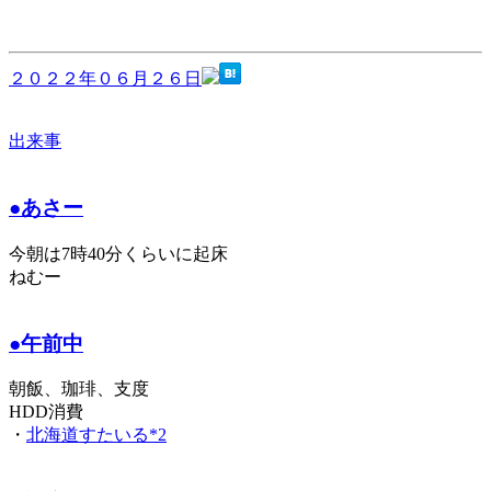
２０２２年０６月２６日
出来事
●あさー
今朝は7時40分くらいに起床
ねむー
●午前中
朝飯、珈琲、支度
HDD消費
・
北海道すたいる*2