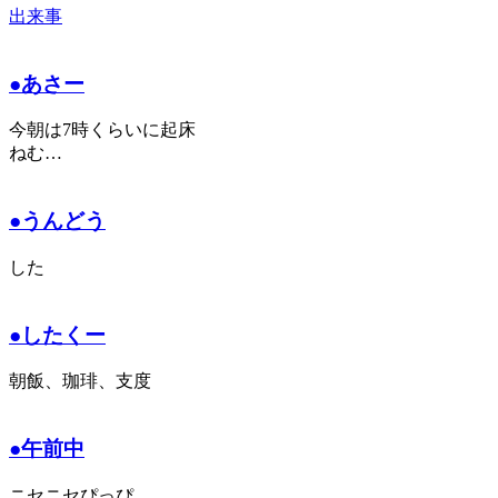
出来事
●あさー
今朝は7時くらいに起床
ねむ…
●うんどう
した
●したくー
朝飯、珈琲、支度
●午前中
ニセニセぴっぴ