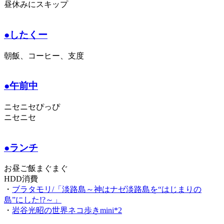
昼休みにスキップ
●したくー
朝飯、コーヒー、支度
●午前中
ニセニセぴっぴ
ニセニセ
●ランチ
お昼ご飯まぐまぐ
HDD消費
・
ブラタモリ/「淡路島～神はナゼ淡路島を“はじまりの
島”にした!?～」
・
岩谷光昭の世界ネコ歩きmini*2