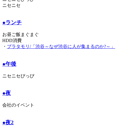
ニセニセ
●ランチ
お昼ご飯まぐまぐ
HDD消費
・
ブラタモリ/「渋谷～なぜ渋谷に人が集まるのか?～」
●午後
ニセニセぴっぴ
●夜
会社のイベント
●夜2