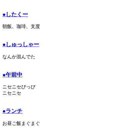
●したくー
朝飯、珈琲、支度
●しゅっしゃー
なんか混んでた
●午前中
ニセニセぴっぴ
ニセニセ
●ランチ
お昼ご飯まぐまぐ