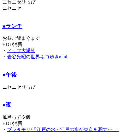
ニセニセぴっぴ
ニセニセ
●ランチ
お昼ご飯まぐまぐ
HDD消費
・
ドリフ大爆笑
・
岩谷光昭の世界ネコ歩きmini
●午後
ニセニセぴっぴ
●夜
風呂って夕飯
HDD消費
・
ブラタモリ/「江戸の水～江戸の水が東京を潤す?～」