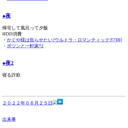
●夜
帰宅して風呂って夕飯
HDD消費
・
かぐや様は告らせたい?ウルトラ・ロマンティック?[7][8]
・
ポツンと一軒家*2
●夜2
寝る詐欺
２０２２年０６月２５日
出来事