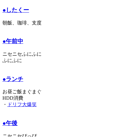
●したくー
朝飯、珈琲、支度
●午前中
ニセニセふにふに
ふにふに
●ランチ
お昼ご飯まぐまぐ
HDD消費
・
ドリフ大爆笑
●午後
ニセニセぴっぴ