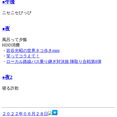
●午後
ニセニセぴっぴ
●夜
風呂って夕飯
HDD消費
・
岩谷光昭の世界ネコ歩きmini
・
笑ってコラえて！
・
ローカル路線バス乗り継ぎ対決旅 陣取り合戦第8弾
●夜2
寝る詐欺
２０２２年０６月２８日