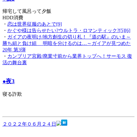
帰宅して風呂って夕飯
HDD消費
・
恋は世界征服のあとで[9]
・
かぐや様は告らせたい?ウルトラ・ロマンティック?[5][6]
・
ガイアの夜明け/地方創生の切り札！『道の駅』のいま～
勝ち組と負け組 明暗を分けるのは…～ガイアが見つめた
20年 第3弾
・
カンブリア宮殿/廃業寸前から業界トップへ！サーモス 復
活の舞台裏
●夜3
寝る詐欺
２０２２年０６月２４日