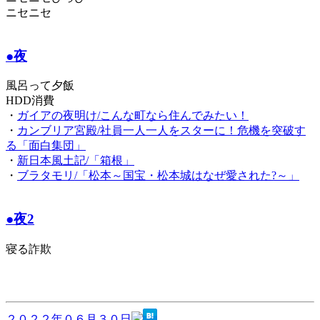
ニセニセ
●夜
風呂って夕飯
HDD消費
・
ガイアの夜明け/こんな町なら住んでみたい！
・
カンブリア宮殿/社員一人一人をスターに！危機を突破す
る「面白集団」
・
新日本風土記/「箱根」
・
ブラタモリ/「松本～国宝・松本城はなぜ愛された?～」
●夜2
寝る詐欺
２０２２年０６月３０日