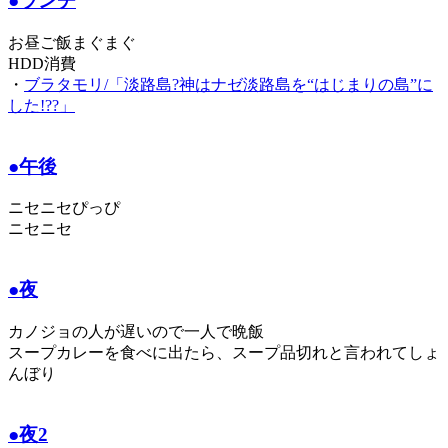
●ランチ
お昼ご飯まぐまぐ
HDD消費
・
ブラタモリ/「淡路島?神はナゼ淡路島を“はじまりの島”に
した!??」
●午後
ニセニセぴっぴ
ニセニセ
●夜
カノジョの人が遅いので一人で晩飯
スープカレーを食べに出たら、スープ品切れと言われてしょ
んぼり
●夜2