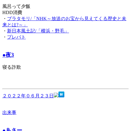
風呂って夕飯
HDD消費
・
ブラタモリ/「NHK～放送のお宝から見えてくる歴史と未
来とは?～」
・
新日本風土記/「横浜・野毛」
・
プレバト
●夜3
寝る詐欺
２０２２年０６月２３日
出来事
●あさー