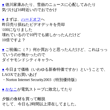
●
徳川家康みたり、雪崩のニュースに心配してみたり
気づけば16時近いのでおでかけ
●
まずは、
ハードオフ
へ
昨日売り損ねたビデオデッキを売却
\100になりました
壊れているので10円でも嬉しかったんだけど
10倍ですよ？
●
ご祝儀に（？）何か買おうと思ったんだけど、これはっっ
ていうのが無かったので
ダイヤモンドシティキャラへ
●
今日まで価格（いわゆる新春特価ですか）ということで、
LAOXでお買いあげ
・Norton Internet Security2003（特別優待版）
●
かなこ
が電気ストーブに敗北してたり
夕飯の食材を買って離脱
そして、今日も2時間以上滞在してました。