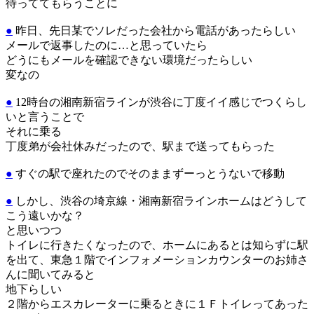
待っててもらうことに
●
昨日、先日某でソレだった会社から電話があったらしい
メールで返事したのに…と思っていたら
どうにもメールを確認できない環境だったらしい
変なの
●
12時台の湘南新宿ラインが渋谷に丁度イイ感じでつくらし
いと言うことで
それに乗る
丁度弟が会社休みだったので、駅まで送ってもらった
●
すぐの駅で座れたのでそのままずーっとうないで移動
●
しかし、渋谷の埼京線・湘南新宿ラインホームはどうして
こう遠いかな？
と思いつつ
トイレに行きたくなったので、ホームにあるとは知らずに駅
を出て、東急１階でインフォメーションカウンターのお姉さ
んに聞いてみると
地下らしい
２階からエスカレーターに乗るときに１Ｆトイレってあった