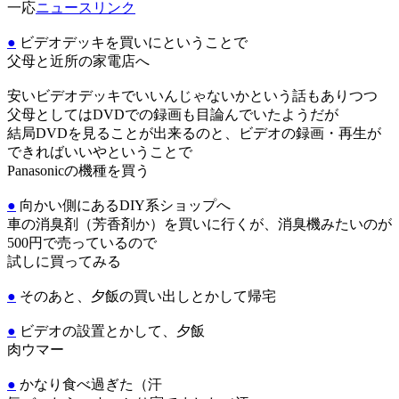
一応
ニュースリンク
●
ビデオデッキを買いにということで
父母と近所の家電店へ
安いビデオデッキでいいんじゃないかという話もありつつ
父母としてはDVDでの録画も目論んでいたようだが
結局DVDを見ることが出来るのと、ビデオの録画・再生が
できればいいやということで
Panasonicの機種を買う
●
向かい側にあるDIY系ショップへ
車の消臭剤（芳香剤か）を買いに行くが、消臭機みたいのが
500円で売っているので
試しに買ってみる
●
そのあと、夕飯の買い出しとかして帰宅
●
ビデオの設置とかして、夕飯
肉ウマー
●
かなり食べ過ぎた（汗