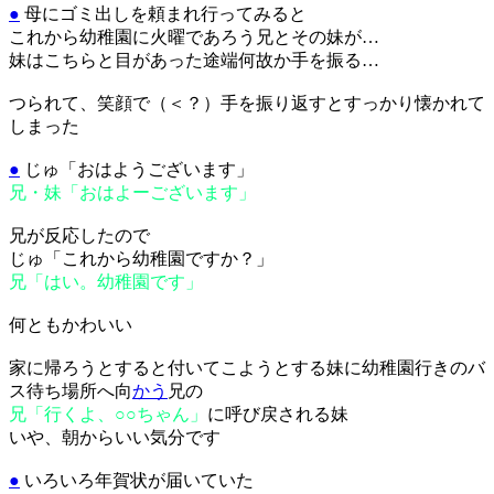
●
母にゴミ出しを頼まれ行ってみると
これから幼稚園に火曜であろう兄とその妹が…
妹はこちらと目があった途端何故か手を振る…
つられて、笑顔で（＜？）手を振り返すとすっかり懐かれて
しまった
●
じゅ「おはようございます」
兄・妹「おはよーございます」
兄が反応したので
じゅ「これから幼稚園ですか？」
兄「はい。幼稚園です」
何ともかわいい
家に帰ろうとすると付いてこようとする妹に幼稚園行きのバ
ス待ち場所へ向
かう
兄の
兄「行くよ、○○ちゃん」
に呼び戻される妹
いや、朝からいい気分です
●
いろいろ年賀状が届いていた