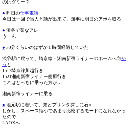
のはダミー？
●
昨日の
仕事電話
今日は一回で当人と話が出来て、無事に明日のアポを取る
●
渋谷で某なアレ
うーん
●
30分くらいのはずが１時間経過していた
渋谷駅に戻って、埼京線・湘南新宿ライナーのホームへ向
か
う
と
1517埼京線川越行き
1521湘南新宿ライナー籠原行き
これはどっちに乗った方が…
湘南新宿ライナーに乗る
●
地元駅に着いて、弟とプリンタ探しに石○
しかし、スペース縮小であまり比較するモードになれなかっ
たので
LAOXへ