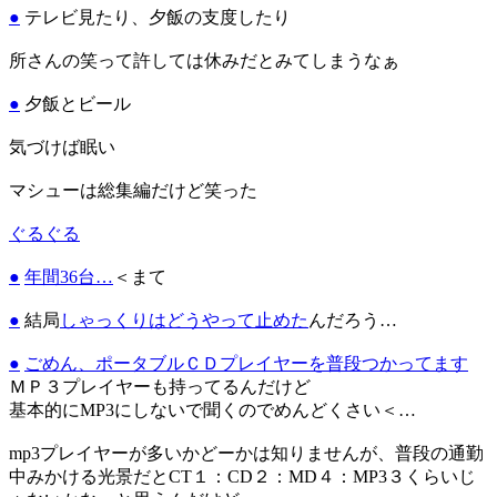
●
テレビ見たり、夕飯の支度したり
所さんの笑って許しては休みだとみてしまうなぁ
●
夕飯とビール
気づけば眠い
マシューは総集編だけど笑った
ぐるぐる
●
年間36台…
＜まて
●
結局
しゃっくりはどうやって止めた
んだろう…
●
ごめん、ポータブルＣＤプレイヤーを普段つかってます
ＭＰ３プレイヤーも持ってるんだけど
基本的にMP3にしないで聞くのでめんどくさい＜…
mp3プレイヤーが多いかどーかは知りませんが、普段の通勤
中みかける光景だとCT１：CD２：MD４：MP3３くらいじ