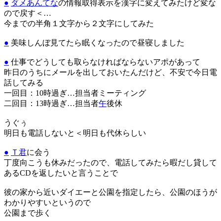
●
ダメあんてな
の情報取得表示を漢字に変えてみたけど変な
ので戻す＜…
今までの半角１文字から２文字にしてみた
●
美味しんぼ見てたら眠くなったので昼寝しました
●
仕事でどうしても取らなければならないアポがあって
昨日のうちにメールを出しておいたんだけど、不安で今日電
話してみる
一回目：10時過ぎ…担当者ミーティング
二回目：13時過ぎ…担当者
午
後休
うぐぅ
明日も電話しないと＜明日も代休らしい
●
Ｔ君
に会う
丁度向こうも休みだったので、電話してみたら暇だし貸して
あるCDを返したいと言うことで
彼の家から近いダイエーと公園を指定したら、公園のほうが
わかりやすいというので
公園まで歩く