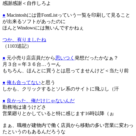
感謝感謝＜自作しろよ
●
Macintoshには昔FontListっていう一覧を印刷して見ること
が出来るソフトがあったのに
ほんとWindowsには無いんですかねぇ
つか、有りましたね
（1103追記）
●
元小売り店店員だから
思いつく
発想だったかなぁ？
月３台＝年３６台…うーん
もちろん、ほんとに買うとは思ってませんけど＜当たり前
●
俺も合ってない
と思う
しかも、クリックするとソレ系のサイトに飛ぶし（汗
●
良かった、俺だけじゃないんだ
勤務地は違うけどさ
営業廻りとかしていると特に感じます16時以降（ぉ
まぁ、職種が建物内で働く店員から移動の多い営業に変わっ
たというのもあるんだろうな