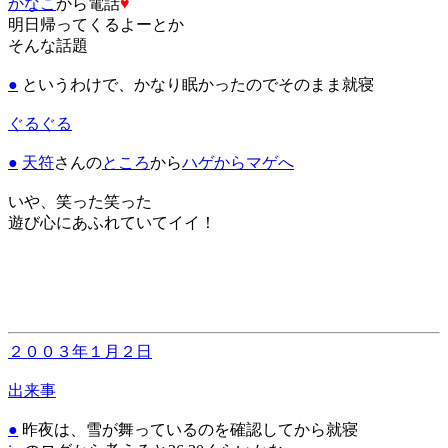
かなこ
から電話
♥
明日帰ってくるよーとか
そんな話題
●
というわけで、かなり眠かったのでそのまま就寝
ぐるぐる
●
天符
さんの
ところ
から
ハゲからマゲへ
いや、笑った笑った
遊び心にあふれていてイイ！
２００３年１月２日
出来事
●
昨夜は、雪が舞っているのを確認してから就寝