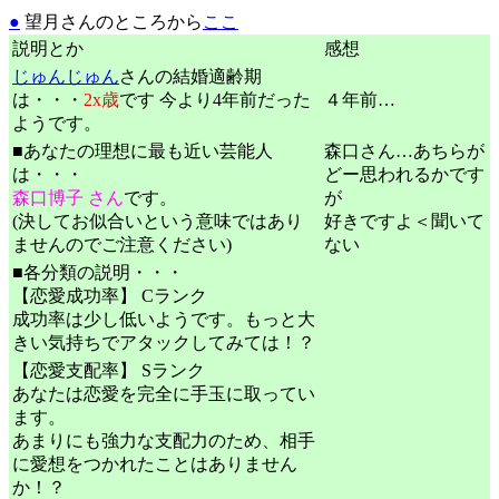
●
望月さんのところから
ここ
説明とか
感想
じゅんじゅん
さんの結婚適齢期
は・・・
2x歳
です 今より4年前だった
４年前…
ようです。
■あなたの理想に最も近い芸能人
森口さん…あちらが
は・・・
どー思われるかです
森口博子 さん
です。
が
(決してお似合いという意味ではあり
好きですよ＜聞いて
ませんのでご注意ください)
ない
■各分類の説明・・・
【恋愛成功率】 Cランク
成功率は少し低いようです。もっと大
きい気持ちでアタックしてみては！？
【恋愛支配率】 Sランク
あなたは恋愛を完全に手玉に取ってい
ます。
あまりにも強力な支配力のため、相手
に愛想をつかれたことはありません
か！？