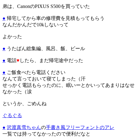
弟は、CanonのPIXUS S500を買っていた
●
帰宅してから車の修理費を見積もってもらう
なんだかんだで10kしないって
よかった
●
うたばん総集編、風呂、飯、ビール
●
電話
♥
したら、まだ帰宅途中だった
●
ご飯食べたら電話ください
なんて言っておいて寝てしまった（汗
せっかく電話もらったのに、眠いーとかいってあまりはなせ
なかった（涙
というか、ごめんね
ぐるぐる
●
沢渡真雪ちゃん
の
手書き風フリーフォントのアレ
一覧では持ってなかったので便利だなと