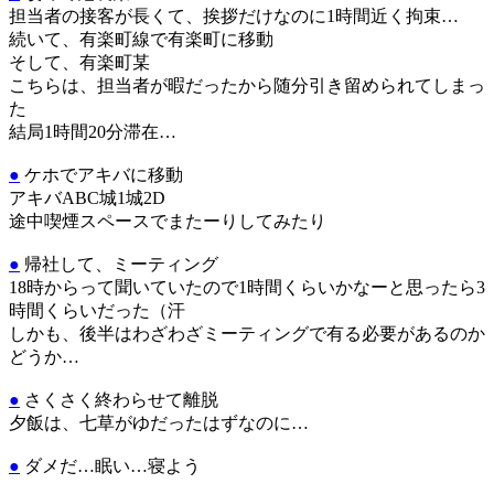
担当者の接客が長くて、挨拶だけなのに1時間近く拘束…
続いて、有楽町線で有楽町に移動
そして、有楽町某
こちらは、担当者が暇だったから随分引き留められてしまっ
た
結局1時間20分滞在…
●
ケホでアキバに移動
アキバABC城1城2D
途中喫煙スペースでまたーりしてみたり
●
帰社して、ミーティング
18時からって聞いていたので1時間くらいかなーと思ったら3
時間くらいだった（汗
しかも、後半はわざわざミーティングで有る必要があるのか
どうか…
●
さくさく終わらせて離脱
夕飯は、七草がゆだったはずなのに…
●
ダメだ…眠い…寝よう