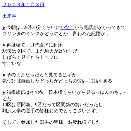
２００３年１月３日
出来事
●
今朝は…9時30分くらいに
かなこ
から電話がかかってきて
プリンタのインクがどうのとか、言われた記憶が…
●
再度寝て、11時過ぎに起床
駅伝は９区で、まだ駒大が2位だった
しばらく見てたらトップに
すごいな
●
そのままだらだらと見てるはずが
気づけば録画したどっちがどっちの9話～12話を見る
●
箱根駅伝はその後、日本橋くらいから見る＜ほんのちょっ
とだ
10区は区間新、9区だって区間新の勢いだったし
駒沢大学の選手の皆様おめでとうございます。
そして、参加した選手の皆様、お疲れ様でした。