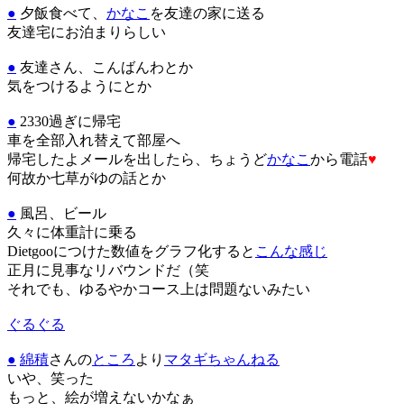
●
夕飯食べて、
かなこ
を友達の家に送る
友達宅にお泊まりらしい
●
友達さん、こんばんわとか
気をつけるようにとか
●
2330過ぎに帰宅
車を全部入れ替えて部屋へ
帰宅したよメールを出したら、ちょうど
かなこ
から電話
♥
何故か七草がゆの話とか
●
風呂、ビール
久々に体重計に乗る
Dietgooにつけた数値をグラフ化すると
こんな感じ
正月に見事なリバウンドだ（笑
それでも、ゆるやかコース上は問題ないみたい
ぐるぐる
●
綿積
さんの
ところ
より
マタギちゃんねる
いや、笑った
もっと、絵が増えないかなぁ