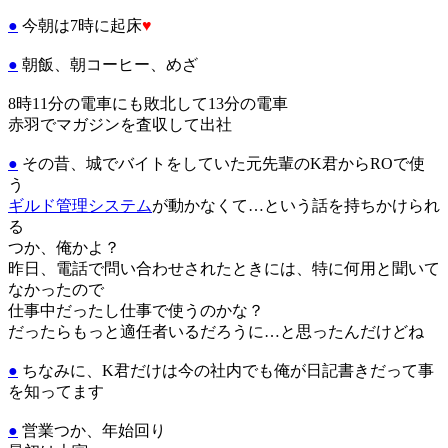
●
今朝は7時に起床
♥
●
朝飯、朝コーヒー、めざ
8時11分の電車にも敗北して13分の電車
赤羽でマガジンを査収して出社
●
その昔、城でバイトをしていた元先輩のK君からROで使
う
ギルド管理システム
が動かなくて…という話を持ちかけられ
る
つか、俺かよ？
昨日、電話で問い合わせされたときには、特に何用と聞いて
なかったので
仕事中だったし仕事で使うのかな？
だったらもっと適任者いるだろうに…と思ったんだけどね
●
ちなみに、K君だけは今の社内でも俺が日記書きだって事
を知ってます
●
営業つか、年始回り