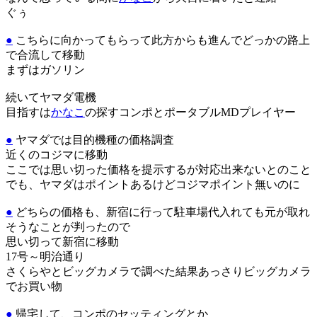
ぐぅ
●
こちらに向かってもらって此方からも進んでどっかの路上
で合流して移動
まずはガソリン
続いてヤマダ電機
目指すは
かなこ
の探すコンポとポータブルMDプレイヤー
●
ヤマダでは目的機種の価格調査
近くのコジマに移動
ここでは思い切った価格を提示するが対応出来ないとのこと
でも、ヤマダはポイントあるけどコジマポイント無いのに
●
どちらの価格も、新宿に行って駐車場代入れても元が取れ
そうなことが判ったので
思い切って新宿に移動
17号～明治通り
さくらやとビッグカメラで調べた結果あっさりビッグカメラ
でお買い物
●
帰宅して、コンポのセッティングとか