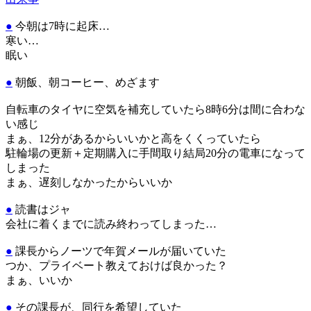
●
今朝は7時に起床…
寒い…
眠い
●
朝飯、朝コーヒー、めざます
自転車のタイヤに空気を補充していたら8時6分は間に合わな
い感じ
まぁ、12分があるからいいかと高をくくっていたら
駐輪場の更新＋定期購入に手間取り結局20分の電車になって
しまった
まぁ、遅刻しなかったからいいか
●
読書はジャ
会社に着くまでに読み終わってしまった…
●
課長からノーツで年賀メールが届いていた
つか、プライベート教えておけば良かった？
まぁ、いいか
●
その課長が、同行を希望していた