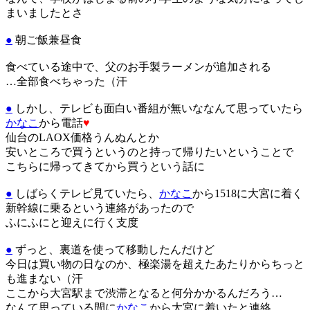
まいましたとさ
●
朝ご飯兼昼食
食べている途中で、父のお手製ラーメンが追加される
…全部食べちゃった（汗
●
しかし、テレビも面白い番組が無いななんて思っていたら
かなこ
から電話
♥
仙台のLAOX価格うんぬんとか
安いところで買うというのと持って帰りたいということで
こちらに帰ってきてから買うという話に
●
しばらくテレビ見ていたら、
かなこ
から1518に大宮に着く
新幹線に乗るという連絡があったので
ふにふにと迎えに行く支度
●
ずっと、裏道を使って移動したんだけど
今日は買い物の日なのか、極楽湯を超えたあたりからちっと
も進まない（汗
ここから大宮駅まで渋滞となると何分かかるんだろう…
なんて思っている間に
かなこ
から大宮に着いたと連絡