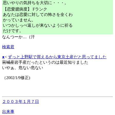
思いやりの気持ちを大切に・・・。
【恋愛臆病度】 Fランク
あなたは恋愛に対しての怖さを全くわ
かっていません。
いつかしっぺ返しが来ないように祈る
だけです。
なんつーか…（汗
検索君
●
<
ずっと上野駅で買えるから東京土産だと思ってました
宮城産
岩手産だったというのは最近知りました
いやぁ、危ない危ない
（2002/1/9修正)
２００３年１月７日
出来事