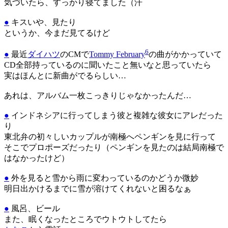
気づいたら、すっかり寝てました（汗
●
キスいや、見たり
というか、今まだ見てるけど
6
●
最近
ダイハツ
のCMで
Tommy February
の曲がかかっていて
CD全部持っているのに聞いたこと無いなと思っていたら
実はほんとに新曲がでるらしい…
あれは、アルバム一枚こっきりじゃなかったんだ…
●
インドネシアに行ってしまう彼と複雑な彼女にアレだった
り
東北弁の初々しいカップルが南極へペンギンを見に行って
そこでプロポーズだったり（ペンギンを見たのは結局南極で
はなかったけど）
●
外を見ると雪から雨に変わっているのかどうか微妙
明日出かけるまでに雪が溶けてくれないと困るなぁ
●
風呂、ビール
また、眠くなったところでウトウトしてたら