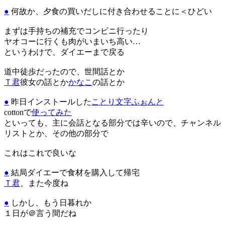
●
何故か、夕食の買いだしに付き合わせることに＜ひどい
まずは手持ちの補充でコンビニ行ったり
ヤオコーに行くも肉がいまいち高い…
というわけで、ダイエーまで戻る
道中徒歩だったので、世間話とか
Ｔ君
彼女の話とか
かなこ
の話とか
●
昨日インストールした
ことり文字ふぉんと
cottonで
使ってみた
といっても、主に会話となる部分では辛いので、チャンネル
リストとか、その他の部分で
これはこれで良いな
●
結局ダイエーで食材を購入して帰宅
Ｔ君
、また今度ね
●
しかし、もう日暮れか
１日が＠言う間だね