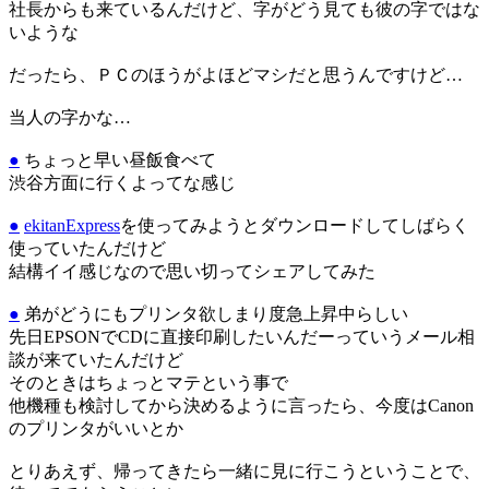
社長からも来ているんだけど、字がどう見ても彼の字ではな
いような
だったら、ＰＣのほうがよほどマシだと思うんですけど…
当人の字かな…
●
ちょっと早い昼飯食べて
渋谷方面に行くよってな感じ
●
ekitanExpress
を使ってみようとダウンロードしてしばらく
使っていたんだけど
結構イイ感じなので思い切ってシェアしてみた
●
弟がどうにもプリンタ欲しまり度急上昇中らしい
先日EPSONでCDに直接印刷したいんだーっていうメール相
談が来ていたんだけど
そのときはちょっとマテという事で
他機種も検討してから決めるように言ったら、今度はCanon
のプリンタがいいとか
とりあえず、帰ってきたら一緒に見に行こうということで、