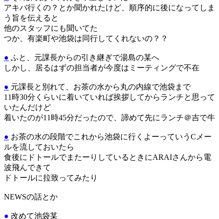
アキバ行くの？とか聞かれたけど、順序的に後になってしま
う旨を伝えると
他のスタッフにも聞いてた
つか、有楽町や池袋は同行してくれないの？？
●
ふと、元課長からの引き継ぎで湯島の某へ
しかし、居るはずの担当者が今度はミーティングで不在
●
元課長と別れて、お茶の水から丸の内線で池袋まで
11時30分くらいに着いていれば挨拶してからランチと思って
いたんだけど
着いたのが11時45分だったので、諦めて先にランチ＠吉で牛
●
お茶の水の段階でこれから池袋に行くよーっていうCメー
ルを流しておいたら
食後にドトールでまたーりしているときにARAIさんから電
波飛んできて
ドトールに拉致ってみたり
NEWSの話とか
●
改めて池袋某