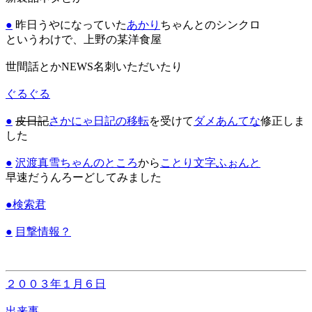
●
昨日うやになっていた
あかり
ちゃんとのシンクロ
というわけで、上野の某洋食屋
世間話とかNEWS名刺いただいたり
ぐるぐる
●
皮日記
さかにゃ日記の移転
を受けて
ダメあんてな
修正しま
した
●
沢渡真雪ちゃんのところ
から
ことり文字ふぉんと
早速だうんろーどしてみました
●
検索君
●
目撃情報？
２００３年１月６日
出来事