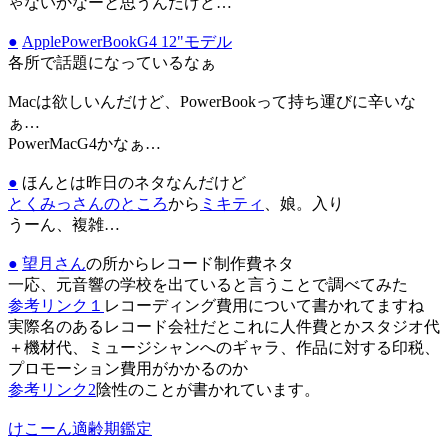
ゃないかなーと思うんだけど…
●
ApplePowerBookG4 12"モデル
各所で話題になっているなぁ
Macは欲しいんだけど、PowerBookって持ち運びに辛いな
ぁ…
PowerMacG4かなぁ…
●
ほんとは昨日のネタなんだけど
とくみっさんのところ
から
ミキティ
、娘。入り
うーん、複雑…
●
望月さん
の所からレコード制作費ネタ
一応、元音響の学校を出ていると言うことで調べてみた
参考リンク１
レコーディング費用について書かれてますね
実際名のあるレコード会社だとこれに人件費とかスタジオ代
＋機材代、ミュージシャンへのギャラ、作品に対する印税、
プロモーション費用がかかるのか
参考リンク2
陰性のことが書かれています。
けこーん適齢期鑑定