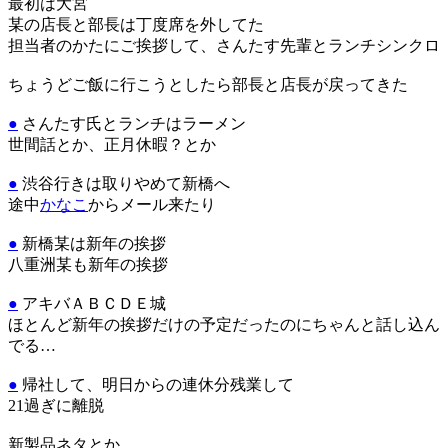
最初は大宮
某の店長と部長は丁度席を外してた
担当者のかたにご挨拶して、さんたす先輩とランチシンクロ
ちょうどご飯に行こうとしたら部長と店長が戻ってきた
●
さんたす氏とランチはラーメン
世間話とか、正月休暇？とか
●
渋谷行きは取りやめて新橋へ
途中
かなこ
からメール来たり
●
新橋某は新年の挨拶
八重洲某も新年の挨拶
●
アキバＡＢＣＤＥ城
ほとんど新年の挨拶だけの予定だったのにちゃんと話し込ん
でる…
●
帰社して、明日からの連休分残業して
21過ぎに離脱
新製品ネタとか