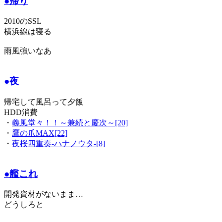
●帰り
2010のSSL
横浜線は寝る
雨風強いなあ
●夜
帰宅して風呂って夕飯
HDD消費
・
義風堂々！！～兼続と慶次～[20]
・
鷹の爪MAX[22]
・
夜桜四重奏-ハナノウタ-[8]
●艦これ
開発資材がないまま…
どうしろと