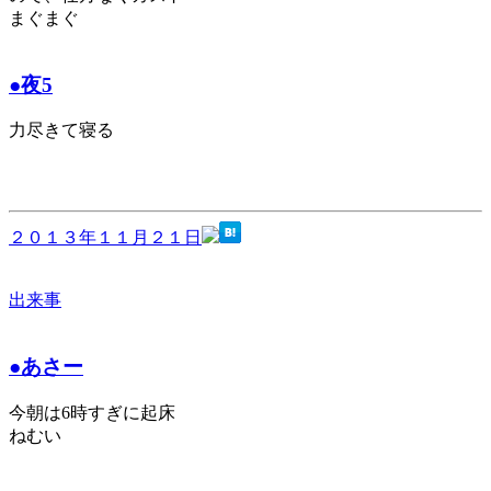
まぐまぐ
●夜5
力尽きて寝る
２０１３年１１月２１日
出来事
●あさー
今朝は6時すぎに起床
ねむい