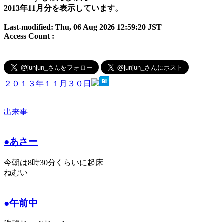
2013年11月分を表示しています。
Last-modified: Thu, 06 Aug 2026 12:59:20 JST
Access Count :
２０１３年１１月３０日
出来事
●あさー
今朝は8時30分くらいに起床
ねむい
●午前中