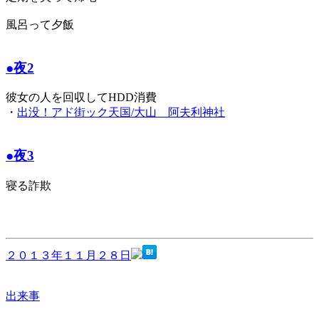
風呂って夕飯
●夜2
彼女の人を回収してHDD消費
・
出没！アド街ック天国/大山 阿夫利神社
●夜3
寝る詐欺
２０１３年１１月２８日
出来事