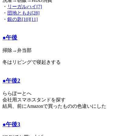
洗濯→朝飯→HDD消費
・
リーガルハイ[7]
・
団地ともお[28]
・
銀の匙[10][11]
●午後
掃除→弁当部
冬はリビングで寝起きする
●午後2
ららぽーとへ
会社用スマホスタンドを探す
結局、前にAmazonで買ったものの色違いにした
●午後3