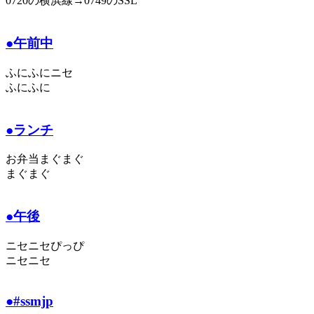
0720の横浜線→0749のSSL
●午前中
ふにふにニセ
ふにふに
●ランチ
お弁当まぐまぐ
まぐまぐ
●午後
ニセニセぴっぴ
ニセニセ
●#ssmjp