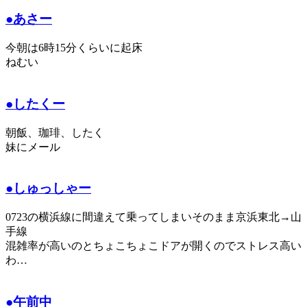
●あさー
今朝は6時15分くらいに起床
ねむい
●したくー
朝飯、珈琲、したく
妹にメール
●しゅっしゃー
0723の横浜線に間違えて乗ってしまいそのまま京浜東北→山
手線
混雑率が高いのとちょこちょこドアが開くのでストレス高い
わ…
●午前中