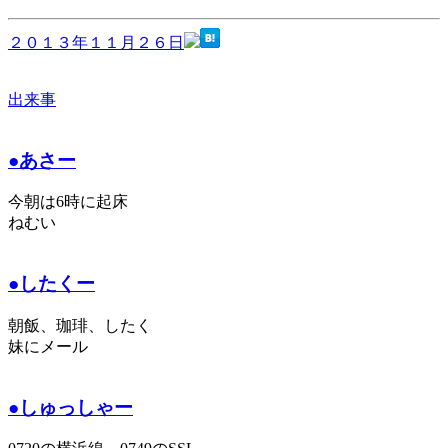
２０１３年１１月２６日
出来事
●あさー
今朝は6時に起床
ねむい
●したくー
朝飯、珈琲、したく
妹にメール
●しゅっしゃー