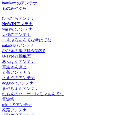
harukazeのアンテナ
ものみやぐら
ひらひらアンテナ
NetWINアンテナ
wassyのアンテナ
天使のアンテナ
ますぷろあんてな＠はてな
naka64のアンテナ
ひびきの消防指令第2課
U-Type21操舵室
あんぱんアンテナ
電波きんぎょ
☆苺アンテナ☆
さえぐのアンテナ
doggieのアンテナ
まやちょんアンテナ
れもんのハニー・レモンあんてな
電波塔
miro2のアンテナ
改蔵アンテナ