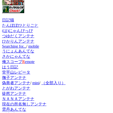
日記猫
たんぽぽひとりごと
(は)にゃんぴっぴ
つゆだくアンテナ
ひかりんアンテナ
Searching for...
/
mobile
うにょんあんてな
さかにゃんてな
俺スコープ
R
emote
はう日記
堂平山レピータ
撫子アンテナ
偽善者アンテナ
/
mini
/
（全部入り）
とがわアンテナ
徒然アンテナ
ＮＡＮＡアンテナ
現在の所名無しアンテナ
雲丹あんてな