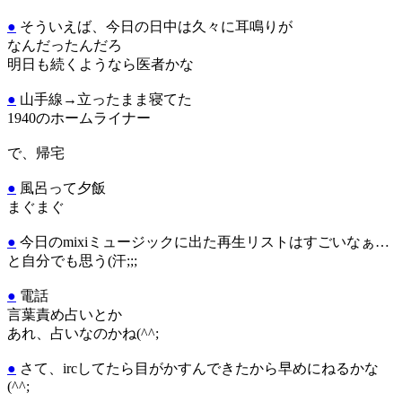
●
そういえば、今日の日中は久々に耳鳴りが
なんだったんだろ
明日も続くようなら医者かな
●
山手線→立ったまま寝てた
1940のホームライナー
で、帰宅
●
風呂って夕飯
まぐまぐ
●
今日のmixiミュージックに出た再生リストはすごいなぁ…
と自分でも思う(汗;;;
●
電話
言葉責め占いとか
あれ、占いなのかね(^^;
●
さて、ircしてたら目がかすんできたから早めにねるかな
(^^;