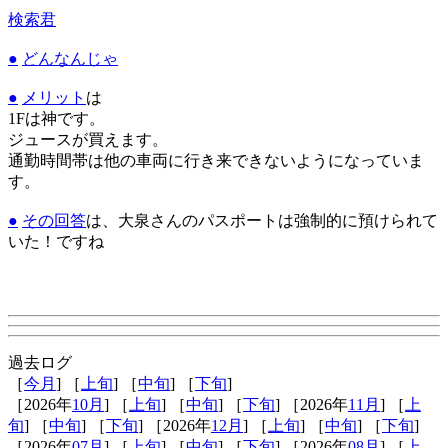
検索君
●
どんなんじゃ
●
メリット
は
1Fは神です。
ジュースが買えます。
通勤時間帯は他の車両に行き来できないようになっていま
す。
●
その回答
は、大泉さんのパスポートは強制的に預けられて
いた！ですね
過去ログ
［
今月
] ［
上旬
] ［
中旬
] ［
下旬
]
［2026年
10月
] ［
上旬
] ［
中旬
] ［
下旬
] ［2026年
11月
] ［
上
旬
] ［
中旬
] ［
下旬
] ［2026年
12月
] ［
上旬
] ［
中旬
] ［
下旬
]
［2026年
07月
] ［
上旬
] ［
中旬
] ［
下旬
] ［2026年
08月
] ［
上