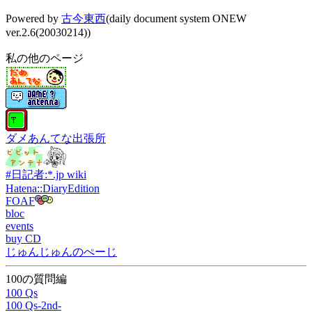
Powered by
古今東西
(daily document system ONEW
ver.2.6(20030214))
私の他のページ
ダメあんてな出張所
#日記者:*.jp wiki
Hatena::DiaryEdition
FOAF
bloc
events
buy CD
じゅんじゅんのぺーじ
100の質問編
100 Qs
100 Qs-2nd-