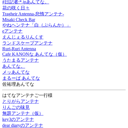
#日記者:*.jpあんてな。
花の咲く日々
Tragheir Antenna-怠惰アンテナ-
Misaki Check Bar
やねヘンテナ「白（ぶらんか）」
eアンテナ
えんじぇるりんくす
ランドスケープアンテナ
Ruri-Ruri Antenna
Cafe KANONな あんてな（仮）
うたまるアンテナ
あんてな。
メッあんてな
まるーば あんてな
佐祐理あんてな
はてなアンテナご一行様
とりがらアンテナ
りんごの味見
無題アンテナ（仮）
key3のアンテナ
dear diaryのアンテナ