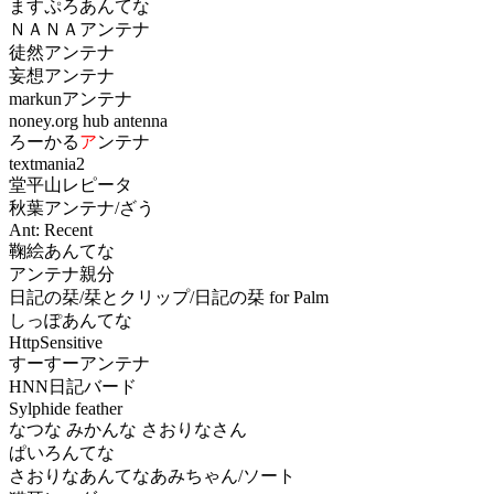
ますぷろあんてな
ＮＡＮＡアンテナ
徒然アンテナ
妄想アンテナ
markunアンテナ
noney.org hub antenna
ろーかる
ア
ンテナ
textmania2
堂平山レピータ
秋葉アンテナ/ざう
Ant: Recent
鞠絵あんてな
アンテナ親分
日記の栞/栞とクリップ/日記の栞 for Palm
しっぽあんてな
HttpSensitive
すーすーアンテナ
HNN日記バード
Sylphide feather
なつな みかんな さおりなさん
ぱいろんてな
さおりなあんてなあみちゃん/ソート