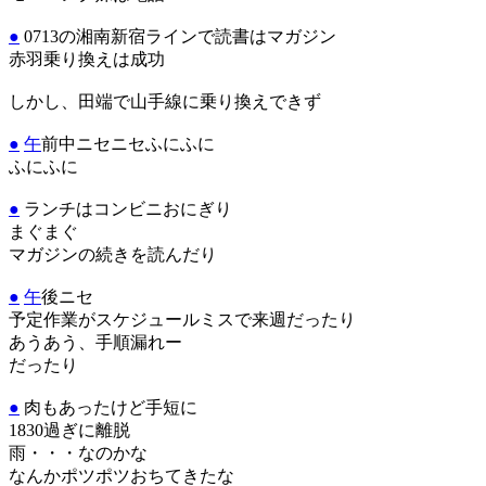
●
0713の湘南新宿ラインで読書はマガジン
赤羽乗り換えは成功
しかし、田端で山手線に乗り換えできず
●
午
前中ニセニセふにふに
ふにふに
●
ランチはコンビニおにぎり
まぐまぐ
マガジンの続きを読んだり
●
午
後ニセ
予定作業がスケジュールミスで来週だったり
あうあう、手順漏れー
だったり
●
肉もあったけど手短に
1830過ぎに離脱
雨・・・なのかな
なんかポツポツおちてきたな