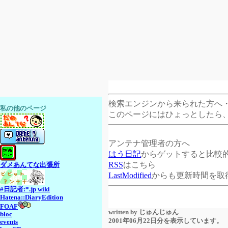
検索エンジンから来られた方へ
私の他のページ
このページにはひょっとしたら
アンテナ管理者の方へ
はう日記
からゲットすると比較
RSS
はこちら
ダメあんてな出張所
LastModified
からも更新時間を取
#日記者:*.jp wiki
Hatena::DiaryEdition
FOAF
written by
じゅんじゅん
bloc
2001年06月22日分を表示しています。
events