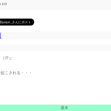
0 JST
日
汗;;;
で起こされる・・・
週末