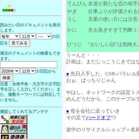
てんびん
友達が新たな恋の相手
やぎ
仕事ぶりが評価される
うし
言葉の使い方には注意
読みたい日のドキュメントを表示
かに
先を急ぎすぎて判断ミ
します。
の日
記を
ひつじ
“おいしい話”は危険大
過去のドキュメントの検索もでき
うーんと・・・
ます。
計画は、まだじっこうじきではない
の日記から
●
先日入手した、USB-パラレ
おぉ、ばっちりじゃん
注意：全角半角・大文字小文字記
号を正しく入力してください。ま
やはし、ネットワークの設定ミ
た、複数キーワードには対応して
めんどうだから、このケーブル
いません。
●
母を会社に送っていき
捕捉してくれてるアンテナ
その足で
ハードオフ
*3
途中のリサイクルショップ＜名