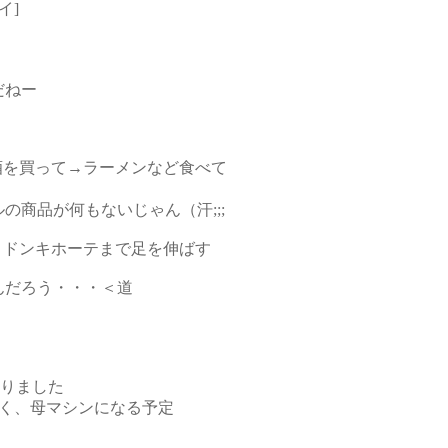
イ]
だねー
酒を買って→ラーメンなど食べて
の商品が何もないじゃん（汗;;;
、ドンキホーテまで足を伸ばす
んだろう・・・＜道
まりました
なく、母マシンになる予定