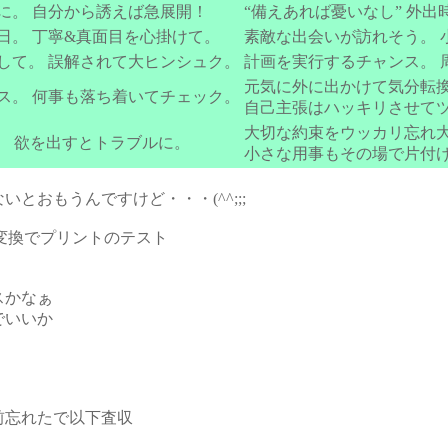
に。 自分から誘えば急展開！
“備えあれば憂いなし” 外
日。 丁寧&真面目を心掛けて。
素敵な出会いが訪れそう。 
して。 誤解されて大ヒンシュク。
計画を実行するチャンス。 
元気に外に出かけて気分転換
ス。 何事も落ち着いてチェック。
自己主張はハッキリさせてツ
大切な約束をウッカリ忘れ大
。 欲を出すとトラブルに。
小さな用事もその場で片付け
とおもうんですけど・・・(^^;;;
ル変換でプリントのテスト
スかなぁ
でいいか
前忘れたで以下査収