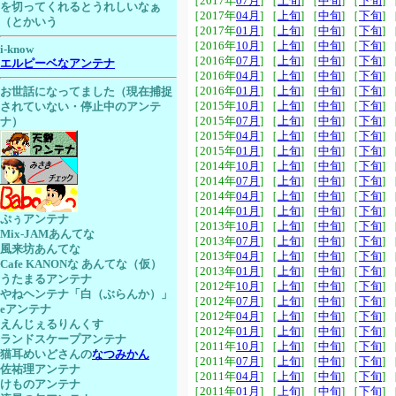
［2017年
07月
] ［
上旬
] ［
中旬
] ［
下旬
] 
を切ってくれるとうれしいなぁ
［2017年
04月
] ［
上旬
] ［
中旬
] ［
下旬
] 
（とかいう
［2017年
01月
] ［
上旬
] ［
中旬
] ［
下旬
] 
［2016年
10月
] ［
上旬
] ［
中旬
] ［
下旬
] 
i-know
［2016年
07月
] ［
上旬
] ［
中旬
] ［
下旬
] 
エルピーベなアンテナ
［2016年
04月
] ［
上旬
] ［
中旬
] ［
下旬
] 
［2016年
01月
] ［
上旬
] ［
中旬
] ［
下旬
] 
お世話になってました（現在捕捉
［2015年
10月
] ［
上旬
] ［
中旬
] ［
下旬
] 
されていない・停止中のアンテ
［2015年
07月
] ［
上旬
] ［
中旬
] ［
下旬
] 
ナ）
［2015年
04月
] ［
上旬
] ［
中旬
] ［
下旬
] 
［2015年
01月
] ［
上旬
] ［
中旬
] ［
下旬
] 
［2014年
10月
] ［
上旬
] ［
中旬
] ［
下旬
] 
［2014年
07月
] ［
上旬
] ［
中旬
] ［
下旬
] 
［2014年
04月
] ［
上旬
] ［
中旬
] ［
下旬
] 
［2014年
01月
] ［
上旬
] ［
中旬
] ［
下旬
] 
ぷぅアンテナ
［2013年
10月
] ［
上旬
] ［
中旬
] ［
下旬
] 
Mix-JAMあんてな
［2013年
07月
] ［
上旬
] ［
中旬
] ［
下旬
] 
風来坊あんてな
［2013年
04月
] ［
上旬
] ［
中旬
] ［
下旬
] 
Cafe KANONな あんてな（仮）
［2013年
01月
] ［
上旬
] ［
中旬
] ［
下旬
] 
うたまるアンテナ
［2012年
10月
] ［
上旬
] ［
中旬
] ［
下旬
] 
やねヘンテナ「白（ぶらんか）」
［2012年
07月
] ［
上旬
] ［
中旬
] ［
下旬
] 
eアンテナ
［2012年
04月
] ［
上旬
] ［
中旬
] ［
下旬
] 
えんじぇるりんくす
［2012年
01月
] ［
上旬
] ［
中旬
] ［
下旬
] 
ランドスケープアンテナ
［2011年
10月
] ［
上旬
] ［
中旬
] ［
下旬
] 
猫耳めいどさんの
なつみかん
［2011年
07月
] ［
上旬
] ［
中旬
] ［
下旬
] 
佐祐理アンテナ
［2011年
04月
] ［
上旬
] ［
中旬
] ［
下旬
] 
けものアンテナ
［2011年
01月
] ［
上旬
] ［
中旬
] ［
下旬
] 