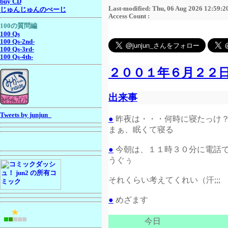
buy CD
Last-modified: Thu, 06 Aug 2026 12:59:2
じゅんじゅんのぺーじ
Access Count :
100の質問編
100 Qs
100 Qs-2nd-
100 Qs-3rd-
100 Qs-4th-
２００１年６月２２
出来事
Tweets by junjun_
●
昨夜は・・・何時に寝たっけ？（
まぁ、眠くて寝る
●
今朝は、１１時３０分に電話
うぐぅ
それくらい考えてくれい（汗;;;
●
めざます
今日