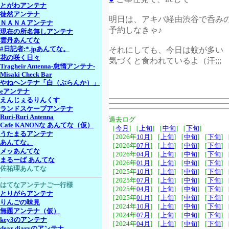
とがわアンテナ
徒然アンテナ
明日は、アキバ経由渋谷で呑み
ＮＡＮＡアンテナ
予約しなきゃ♪
現在の所名無しアンテナ
雲丹あんてな
それにしても、今日は蚊が多い
#日記者:*.jpあんてな。
花の咲く日々
気づくと食われているよ（汗;;;
Tragheir Antenna-怠惰アンテナ-
Misaki Check Bar
やねヘンテナ「白（ぶらんか）」
eアンテナ
えんじぇるりんくす
ランドスケープアンテナ
Ruri-Ruri Antenna
過去ログ
Cafe KANONな あんてな（仮）
［
今月
] ［
上旬
] ［
中旬
] ［
下旬
]
うたまるアンテナ
［2026年
10月
] ［
上旬
] ［
中旬
] ［
下旬
] 
あんてな。
［2026年
07月
] ［
上旬
] ［
中旬
] ［
下旬
] 
メッあんてな
［2026年
04月
] ［
上旬
] ［
中旬
] ［
下旬
] 
まるーば あんてな
［2026年
01月
] ［
上旬
] ［
中旬
] ［
下旬
] 
佐祐理あんてな
［2025年
10月
] ［
上旬
] ［
中旬
] ［
下旬
] 
［2025年
07月
] ［
上旬
] ［
中旬
] ［
下旬
] 
はてなアンテナご一行様
［2025年
04月
] ［
上旬
] ［
中旬
] ［
下旬
] 
とりがらアンテナ
［2025年
01月
] ［
上旬
] ［
中旬
] ［
下旬
] 
りんごの味見
［2024年
10月
] ［
上旬
] ［
中旬
] ［
下旬
] 
無題アンテナ（仮）
［2024年
07月
] ［
上旬
] ［
中旬
] ［
下旬
] 
key3のアンテナ
［2024年
04月
] ［
上旬
] ［
中旬
] ［
下旬
] 
dear diaryのアンテナ