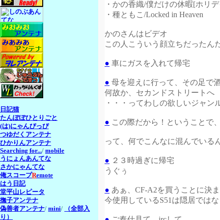
・かの香織/僕だけの休暇[ホリデ
・種ともこ/Locked in Heaven
かのさんはビデオ
この人こういう顔立ちだったん
●
車にガスを入れて帰宅
●
母を迎えに行って、その足で
何故か、セカンドストリートへ
・・・ってわしの欲しいジャンル
日記猫
たんぽぽひとりごと
●
この際だから！ということで
(は)にゃんぴっぴ
つゆだくアンテナ
って、何でこんなに混んでいる
ひかりんアンテナ
Searching for...
/
mobile
うにょんあんてな
●
２３時過ぎに帰宅
さかにゃんてな
うぐぅ
俺スコープ
R
emote
はう日記
●
あぁ、CF-A2を買うことに決
堂平山レピータ
今使用しているS51は隠居では
撫子アンテナ
偽善者アンテナ
/
mini
/
（全部入
り）
●
ご奉仕見て、ircして