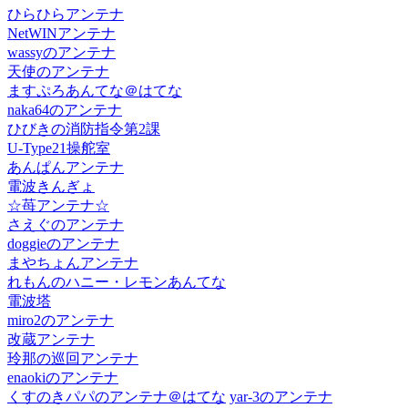
ひらひらアンテナ
NetWINアンテナ
wassyのアンテナ
天使のアンテナ
ますぷろあんてな＠はてな
naka64のアンテナ
ひびきの消防指令第2課
U-Type21操舵室
あんぱんアンテナ
電波きんぎょ
☆苺アンテナ☆
さえぐのアンテナ
doggieのアンテナ
まやちょんアンテナ
れもんのハニー・レモンあんてな
電波塔
miro2のアンテナ
改蔵アンテナ
玲那の巡回アンテナ
enaokiのアンテナ
くすのきパパのアンテナ＠はてな
yar-3のアンテナ