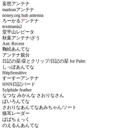
妄想アンテナ
markunアンテナ
noney.org hub antenna
ろーかる
ア
ンテナ
textmania2
堂平山レピータ
秋葉アンテナ/ざう
Ant: Recent
鞠絵あんてな
アンテナ親分
日記の栞/栞とクリップ/日記の栞 for Palm
しっぽあんてな
HttpSensitive
すーすーアンテナ
HNN日記バード
Sylphide feather
なつな みかんな さおりなさん
ぱいろんてな
さおりなあんてなあみちゃん/ソート
猫耳レーダー
ぱぱちぇっく
のえるんあんてな