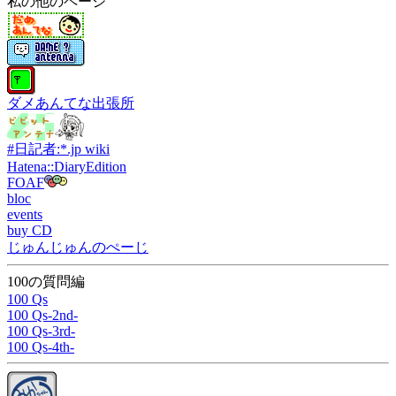
私の他のページ
ダメあんてな出張所
#日記者:*.jp wiki
Hatena::DiaryEdition
FOAF
bloc
events
buy CD
じゅんじゅんのぺーじ
100の質問編
100 Qs
100 Qs-2nd-
100 Qs-3rd-
100 Qs-4th-