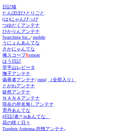
日記猫
たんぽぽひとりごと
(は)にゃんぴっぴ
つゆだくアンテナ
ひかりんアンテナ
Searching for...
/
mobile
うにょんあんてな
さかにゃんてな
俺スコープ
R
emote
はう日記
堂平山レピータ
撫子アンテナ
偽善者アンテナ
/
mini
/
（全部入り）
とがわアンテナ
徒然アンテナ
ＮＡＮＡアンテナ
現在の所名無しアンテナ
雲丹あんてな
#日記者:*.jpあんてな。
花の咲く日々
Tragheir Antenna-怠惰アンテナ-