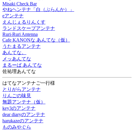
Misaki Check Bar
やねヘンテナ「白（ぶらんか）」
eアンテナ
えんじぇるりんくす
ランドスケープアンテナ
Ruri-Ruri Antenna
Cafe KANONな あんてな（仮）
うたまるアンテナ
あんてな。
メッあんてな
まるーば あんてな
佐祐理あんてな
はてなアンテナご一行様
とりがらアンテナ
りんごの味見
無題アンテナ（仮）
key3のアンテナ
dear diaryのアンテナ
harukazeのアンテナ
ものみやぐら