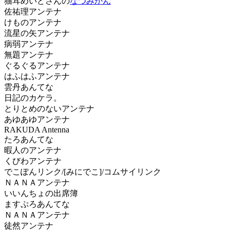
猫耳めいどさんの
なつみかん
佐祐理アンテナ
けものアンテナ
流星の矢アンテナ
病弱アンテナ
無題アンテナ
ぐるぐるアンテナ
はふはふアンテナ
雲丹あんてな
日記のカケラ。
とりとめのないアンテナ
あゆあゆアンテナ
RAKUDA Antenna
たろあんてな
暇人のアンテナ
くびわアンテナ
でこぽんリンク/[みにでこ]/コムサイリンク
ＮＡＮＡアンテナ
いいんちょの出席簿
ますぷろあんてな
ＮＡＮＡアンテナ
徒然アンテナ