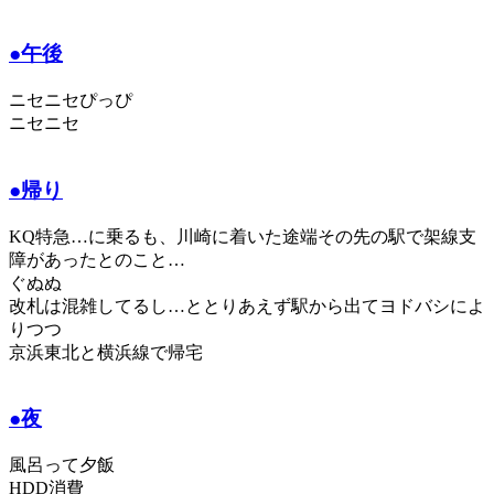
●午後
ニセニセぴっぴ
ニセニセ
●帰り
KQ特急…に乗るも、川崎に着いた途端その先の駅で架線支
障があったとのこと…
ぐぬぬ
改札は混雑してるし…ととりあえず駅から出てヨドバシによ
りつつ
京浜東北と横浜線で帰宅
●夜
風呂って夕飯
HDD消費