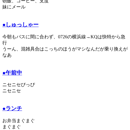
朝飯、コーヒー、支度
妹にメール
●しゅっしゃー
今朝もバスに間に合わず、0726の横浜線→KQは快特から急
行
うーん、混雑具合はこっちのほうがマシなんだが乗り換えが
なあ
●午前中
ニセニセぴっぴ
ニセニセ
●ランチ
お弁当まぐまぐ
まぐまぐ