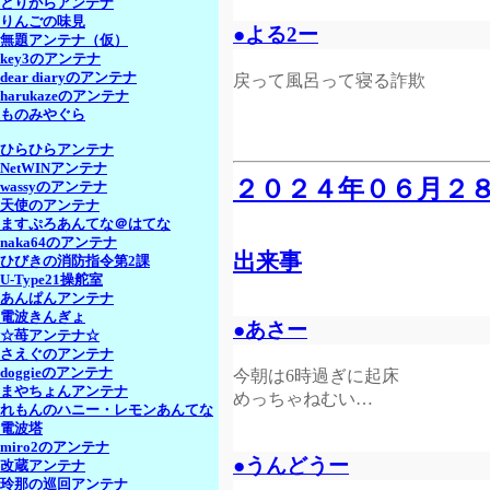
とりがらアンテナ
りんごの味見
●よる2ー
無題アンテナ（仮）
key3のアンテナ
dear diaryのアンテナ
戻って風呂って寝る詐欺
harukazeのアンテナ
ものみやぐら
ひらひらアンテナ
NetWINアンテナ
２０２４年０６月２
wassyのアンテナ
天使のアンテナ
ますぷろあんてな＠はてな
naka64のアンテナ
出来事
ひびきの消防指令第2課
U-Type21操舵室
あんぱんアンテナ
電波きんぎょ
●あさー
☆苺アンテナ☆
さえぐのアンテナ
doggieのアンテナ
今朝は6時過ぎに起床
まやちょんアンテナ
めっちゃねむい…
れもんのハニー・レモンあんてな
電波塔
miro2のアンテナ
●うんどうー
改蔵アンテナ
玲那の巡回アンテナ