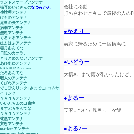
ランドスケープアンテナ
会社に移動
猫耳めいどさんの
なつみかん
佐祐理アンテナ
打ち合わせと今日で最後の人のP
けものアンテナ
流星の矢アンテナ
病弱アンテナ
●かえりー
無題アンテナ
ぐるぐるアンテナ
はふはふアンテナ
実家に帰るために一度横浜に
雲丹あんてな
日記のカケラ。
とりとめのないアンテナ
●いどうー
あゆあゆアンテナ
RAKUDA Antenna
たろあんてな
大橋JCTまで雨が酷かったけど
暇人のアンテナ
くびわアンテナ
でこぽんリンク/[みにでこ]/コムサ
イリンク
●よるー
ＮＡＮＡアンテナ
いいんちょの出席簿
ますぷろあんてな
実家について風呂って夕飯
ＮＡＮＡアンテナ
徒然アンテナ
妄想アンテナ
●よる2ー
markunアンテナ
noney.org hub antenna