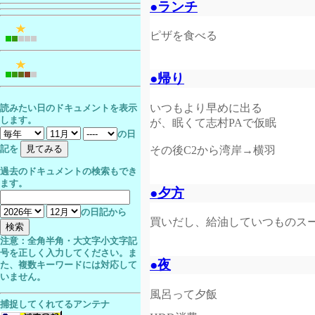
●ランチ
ピザを食べる
●帰り
いつもより早めに出る
読みたい日のドキュメントを表示
します。
が、眠くて志村PAで仮眠
の日
記を
その後C2から湾岸→横羽
過去のドキュメントの検索もでき
ます。
●夕方
の日記から
買いだし、給油していつものス
注意：全角半角・大文字小文字記
号を正しく入力してください。ま
●夜
た、複数キーワードには対応して
いません。
風呂って夕飯
捕捉してくれてるアンテナ