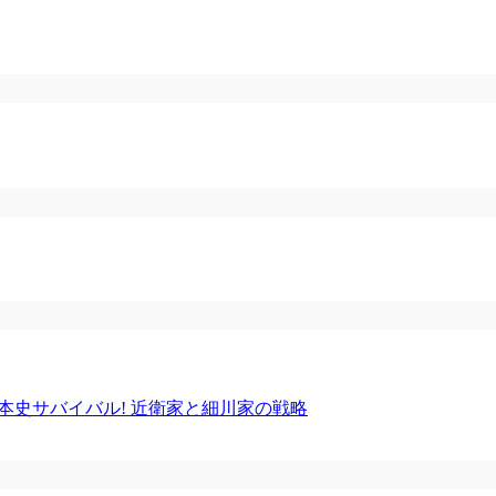
日本史サバイバル! 近衛家と細川家の戦略