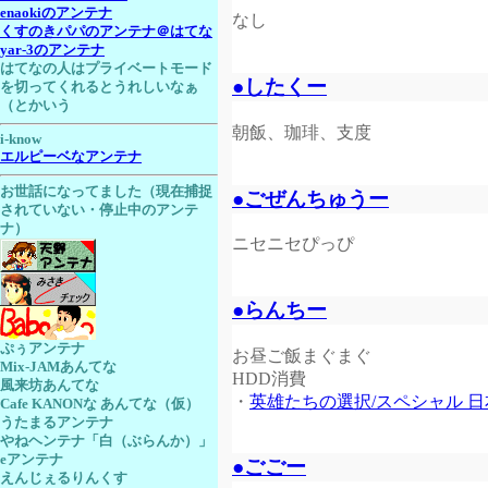
enaokiのアンテナ
なし
くすのきパパのアンテナ＠はてな
yar-3のアンテナ
はてなの人はプライベートモード
●したくー
を切ってくれるとうれしいなぁ
（とかいう
朝飯、珈琲、支度
i-know
エルピーベなアンテナ
お世話になってました（現在捕捉
●ごぜんちゅうー
されていない・停止中のアンテ
ナ）
ニセニセぴっぴ
●らんちー
ぷぅアンテナ
お昼ご飯まぐまぐ
Mix-JAMあんてな
HDD消費
風来坊あんてな
・
英雄たちの選択/スペシャル 
Cafe KANONな あんてな（仮）
うたまるアンテナ
やねヘンテナ「白（ぶらんか）」
eアンテナ
●ごごー
えんじぇるりんくす