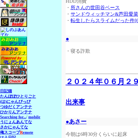
HDD消費
・
所さんの世田谷ベース
・
サンドウィッチマン&芦田愛菜
・
転生したらスライムだった件[6
●
・寝る詐欺
２０２４年０６月２
日記猫
たんぽぽひとりごと
出来事
(は)にゃんぴっぴ
つゆだくアンテナ
ひかりんアンテナ
Searching for...
/
mobile
●あさー
うにょんあんてな
さかにゃんてな
俺スコープ
R
emote
今朝は6時30分くらいに起床
はう日記