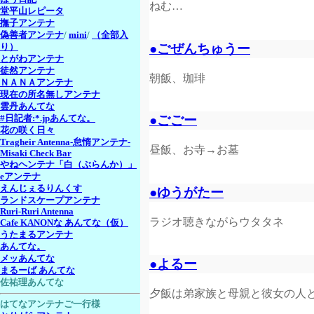
ねむ…
堂平山レピータ
撫子アンテナ
偽善者アンテナ
/
mini
/
（全部入
●ごぜんちゅうー
り）
とがわアンテナ
徒然アンテナ
朝飯、珈琲
ＮＡＮＡアンテナ
現在の所名無しアンテナ
雲丹あんてな
●ごごー
#日記者:*.jpあんてな。
花の咲く日々
Tragheir Antenna-怠惰アンテナ-
昼飯、お寺→お墓
Misaki Check Bar
やねヘンテナ「白（ぶらんか）」
eアンテナ
えんじぇるりんくす
●ゆうがたー
ランドスケープアンテナ
Ruri-Ruri Antenna
ラジオ聴きながらウタタネ
Cafe KANONな あんてな（仮）
うたまるアンテナ
あんてな。
メッあんてな
●よるー
まるーば あんてな
佐祐理あんてな
夕飯は弟家族と母親と彼女の人
はてなアンテナご一行様