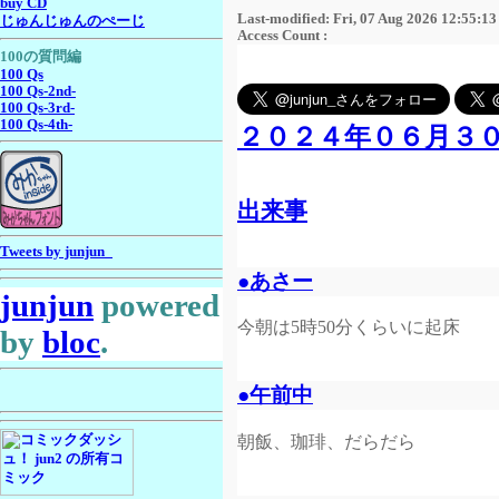
buy CD
Last-modified: Fri, 07 Aug 2026 12:55:1
じゅんじゅんのぺーじ
Access Count :
100の質問編
100 Qs
100 Qs-2nd-
100 Qs-3rd-
100 Qs-4th-
２０２４年０６月３
出来事
Tweets by junjun_
●あさー
junjun
powered
今朝は5時50分くらいに起床
by
bloc
.
●午前中
朝飯、珈琲、だらだら