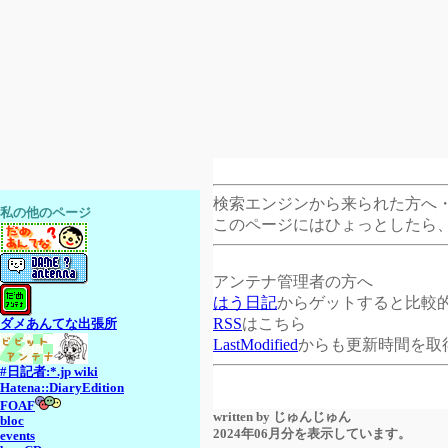
検索エンジンから来られた方へ
私の他のページ
このページにはひょっとしたら
アンテナ管理者の方へ
はう日記
からゲットすると比較
RSS
はこちら
ダメあんてな出張所
LastModified
からも更新時間を取
#日記者:*.jp wiki
Hatena::DiaryEdition
FOAF
written by
じゅんじゅん
bloc
2024年06月分を表示しています。
events