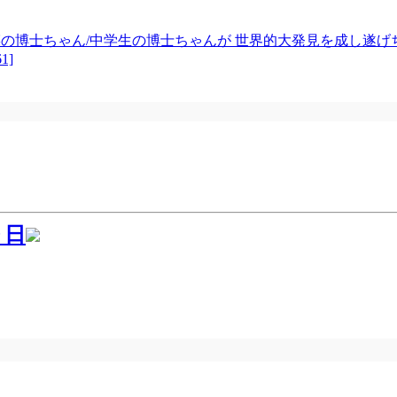
の博士ちゃん/中学生の博士ちゃんが 世界的大発見を成し遂
1]
９日