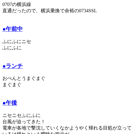
0707の横浜線
直通だったので、横浜乗換で余裕の0734SSL
●午前中
ふにふにニセ
ふにふに
●ランチ
おべんとうまぐまぐ
まぐまぐ
●午後
ニセニセふにふに
台風が迫ってきた！
電車が各地で撃沈していくなかようやく帰れる目処が立って