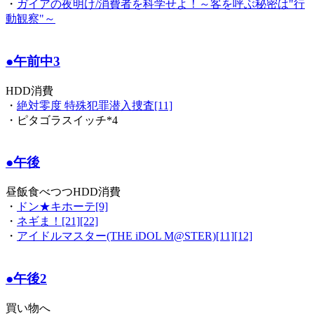
・
ガイアの夜明け/消費者を科学せよ！～客を呼ぶ秘密は"行
動観察"～
●午前中3
HDD消費
・
絶対零度 特殊犯罪潜入捜査[11]
・ピタゴラスイッチ*4
●午後
昼飯食べつつHDD消費
・
ドン★キホーテ[9]
・
ネギま！[21][22]
・
アイドルマスター(THE iDOL M@STER)[11][12]
●午後2
買い物へ