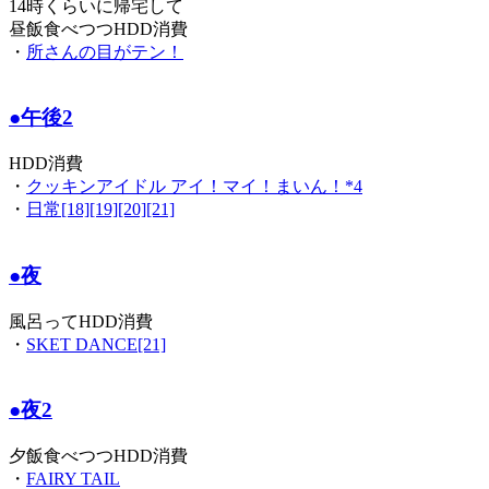
14時くらいに帰宅して
昼飯食べつつHDD消費
・
所さんの目がテン！
●午後2
HDD消費
・
クッキンアイドル アイ！マイ！まいん！*4
・
日常[18][19][20][21]
●夜
風呂ってHDD消費
・
SKET DANCE[21]
●夜2
夕飯食べつつHDD消費
・
FAIRY TAIL