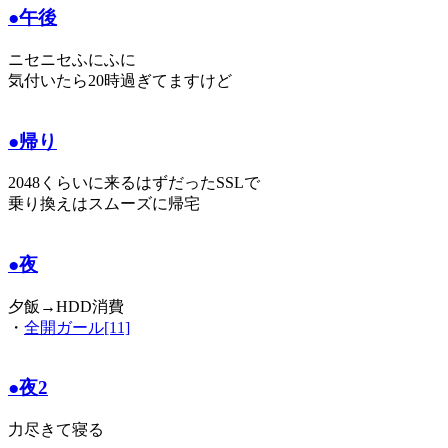
●午後
ニセニセふにふに
気付いたら20時過ぎてますけど
●帰り
2048くらいに来るはずだったSSLで
乗り換えはスムーズに帰宅
●夜
夕飯→HDD消費
・
全開ガール[11]
●夜2
力尽きて寝る