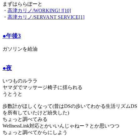
まずはららぽーと
・
高津カリノ/WORKING! ![10]
・
高津カリノ/SERVANT SERVICE[1]
●午後3
ガソリンを給油
●夜
いつものルララ
ヤマダでマッサージ椅子に揺られる
うとうと
歩数計がほしくなって(昔はDSの歩いてわかる生活リズムDS
を所有していたけど紛失した)
ちょっと調べてみる
WellnessLink対応とかいいんじゃねー？とか思いつつ
ちょっと調べてからにしよう