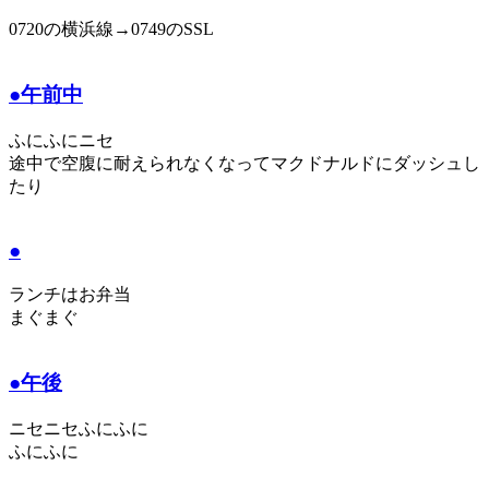
0720の横浜線→0749のSSL
●午前中
ふにふにニセ
途中で空腹に耐えられなくなってマクドナルドにダッシュし
たり
●
ランチはお弁当
まぐまぐ
●午後
ニセニセふにふに
ふにふに