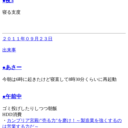
●夜5
寝る支度
２０１１年０９月２３日
出来事
●あさー
今朝は6時に起きたけど寝直して8時30分くらいに再起動
●午前中
ゴミ投げしたりしつつ朝飯
HDD消費
・
カンブリア宮殿/"売る力"を磨け！～製造業を強くするの
は営業する力だ～