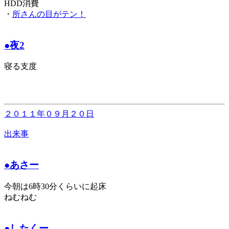
HDD消費
・
所さんの目がテン！
●夜2
寝る支度
２０１１年０９月２０日
出来事
●あさー
今朝は6時30分くらいに起床
ねむねむ
●したくー