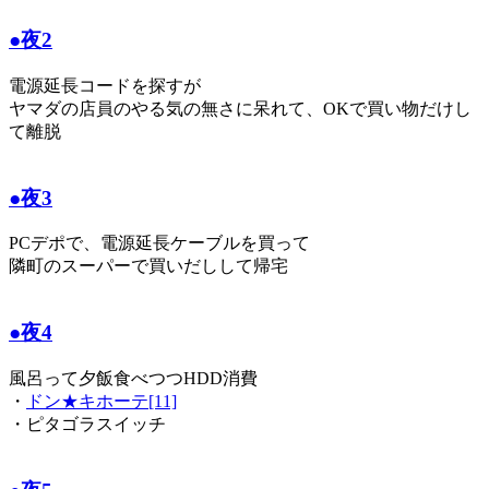
●夜2
電源延長コードを探すが
ヤマダの店員のやる気の無さに呆れて、OKで買い物だけし
て離脱
●夜3
PCデポで、電源延長ケーブルを買って
隣町のスーパーで買いだしして帰宅
●夜4
風呂って夕飯食べつつHDD消費
・
ドン★キホーテ[11]
・ピタゴラスイッチ