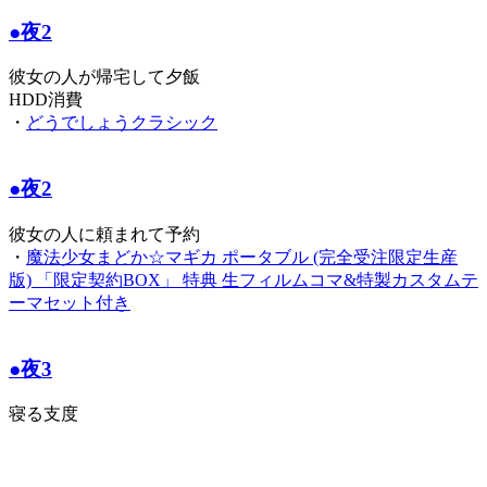
●夜2
彼女の人が帰宅して夕飯
HDD消費
・
どうでしょうクラシック
●夜2
彼女の人に頼まれて予約
・
魔法少女まどか☆マギカ ポータブル (完全受注限定生産
版) 「限定契約BOX」 特典 生フィルムコマ&特製カスタムテ
ーマセット付き
●夜3
寝る支度