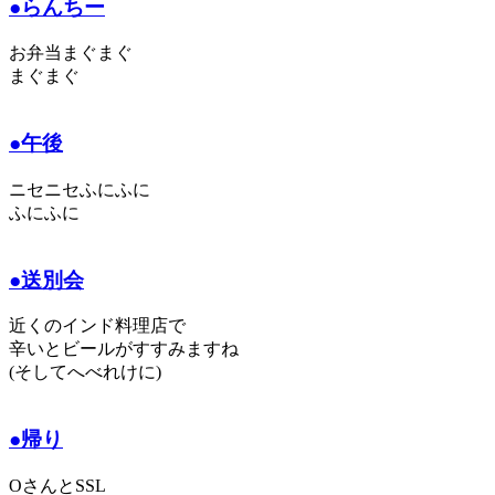
●らんちー
お弁当まぐまぐ
まぐまぐ
●午後
ニセニセふにふに
ふにふに
●送別会
近くのインド料理店で
辛いとビールがすすみますね
(そしてへべれけに)
●帰り
OさんとSSL