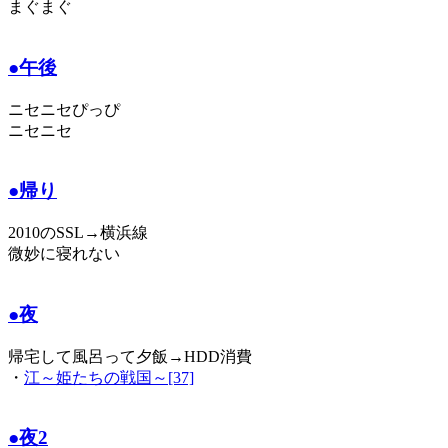
まぐまぐ
●午後
ニセニセぴっぴ
ニセニセ
●帰り
2010のSSL→横浜線
微妙に寝れない
●夜
帰宅して風呂って夕飯→HDD消費
・
江～姫たちの戦国～[37]
●夜2