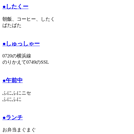
●したくー
朝飯、コーヒー、したく
ばたばた
●しゅっしゃー
0720の横浜線
のりかえて0749のSSL
●午前中
ふにふにニセ
ふにふに
●ランチ
お弁当まぐまぐ