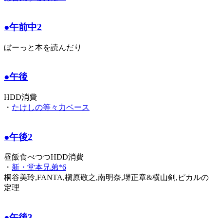
●午前中2
ぼーっと本を読んだり
●午後
HDD消費
・
たけしの等々力ベース
●午後2
昼飯食べつつHDD消費
・
新・堂本兄弟*6
桐谷美玲,FANTA,槇原敬之,南明奈,堺正章&横山剣,ピカルの
定理
●午後3