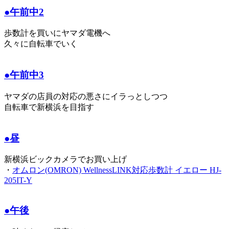
●午前中2
歩数計を買いにヤマダ電機へ
久々に自転車でいく
●午前中3
ヤマダの店員の対応の悪さにイラっとしつつ
自転車で新横浜を目指す
●昼
新横浜ビックカメラでお買い上げ
・
オムロン(OMRON) WellnessLINK対応歩数計 イエロー HJ-
205IT-Y
●午後