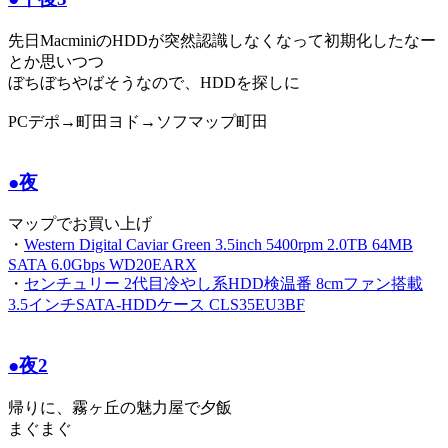
先日MacminiのHDDが突然認識しなくなって初期化したなー
とか思いつつ
ぼちぼちやばそうなので、HDDを探しに
PCデポ→町田ヨド→ソフマップ町田
●夜
マップでお買い上げ
・
Western Digital Caviar Green 3.5inch 5400rpm 2.0TB 64MB
SATA 6.0Gbps WD20EARX
・
センチュリー 2代目冷やし系HDD検温番 8cmファン搭載
3.5インチSATA-HDDケース CLS35EU3BF
●夜2
帰りに、霧ヶ丘の魅力屋で夕飯
まぐまぐ