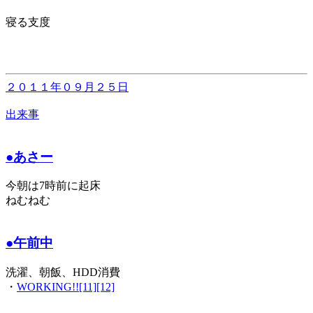
寝る支度
２０１１年０９月２５日
出来事
●あさー
今朝は7時前に起床
ねむねむ
●午前中
洗濯、朝飯、HDD消費
・
WORKING!![11][12]