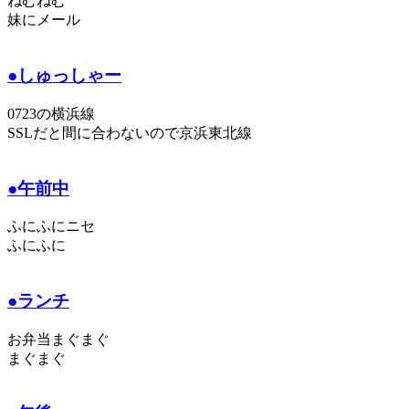
ねむねむ
妹にメール
●しゅっしゃー
0723の横浜線
SSLだと間に合わないので京浜東北線
●午前中
ふにふにニセ
ふにふに
●ランチ
お弁当まぐまぐ
まぐまぐ