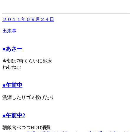
２０１１年０９月２４日
出来事
●あさー
今朝は7時くらいに起床
ねむねむ
●午前中
洗濯したりゴミ投げたり
●午前中2
朝飯食べつつHDD消費