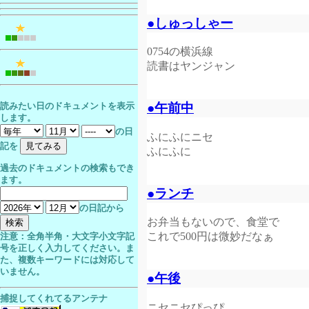
●しゅっしゃー
0754の横浜線
読書はヤンジャン
●午前中
読みたい日のドキュメントを表示
します。
の日
ふにふにニセ
記を
ふにふに
過去のドキュメントの検索もでき
ます。
●ランチ
の日記から
お弁当もないので、食堂で
これで500円は微妙だなぁ
注意：全角半角・大文字小文字記
号を正しく入力してください。ま
た、複数キーワードには対応して
いません。
●午後
捕捉してくれてるアンテナ
ニセニセぴっぴ