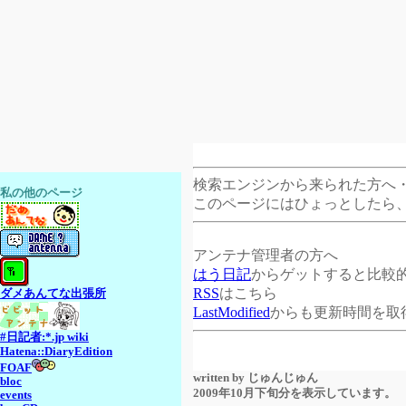
検索エンジンから来られた方へ
私の他のページ
このページにはひょっとしたら
アンテナ管理者の方へ
はう日記
からゲットすると比較
RSS
はこちら
ダメあんてな出張所
LastModified
からも更新時間を取
#日記者:*.jp wiki
Hatena::DiaryEdition
FOAF
written by
じゅんじゅん
bloc
2009年10月下旬分を表示しています。
events