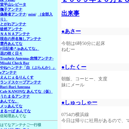
堂平山レピータ
撫子アンテナ
出来事
偽善者アンテナ
/
mini
/
（全部入
り）
とがわアンテナ
徒然アンテナ
●あさー
ＮＡＮＡアンテナ
現在の所名無しアンテナ
今朝は6時50分に起床
雲丹あんてな
#日記者:*.jpあんてな。
ねむー
花の咲く日々
Tragheir Antenna-怠惰アンテナ-
Misaki Check Bar
●したくー
やねヘンテナ「白（ぶらんか）」
eアンテナ
えんじぇるりんくす
朝飯、コーヒー、支度
ランドスケープアンテナ
妹にメール
Ruri-Ruri Antenna
Cafe KANONな あんてな（仮）
うたまるアンテナ
あんてな。
●しゅっしゃー
メッあんてな
まるーば あんてな
0754の横浜線
佐祐理あんてな
今日は帰りに社用があるので、
はてなアンテナご一行様