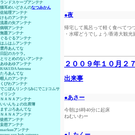
ランドスケープアンテナ
猫耳めいどさんの
なつみかん
佐祐理アンテナ
●夜
けものアンテナ
流星の矢アンテナ
帰宅して風呂って軽く食べてつつ
病弱アンテナ
無題アンテナ
・水曜どうでしょう/香港大観光旅
ぐるぐるアンテナ
はふはふアンテナ
雲丹あんてな
日記のカケラ。
とりとめのないアンテナ
２００９年１０月２
あゆあゆアンテナ
RAKUDA Antenna
たろあんてな
出来事
暇人のアンテナ
くびわアンテナ
でこぽんリンク/[みにでこ]/コムサ
イリンク
●あさー
ＮＡＮＡアンテナ
いいんちょの出席簿
ますぷろあんてな
今朝は6時40分に起床
ＮＡＮＡアンテナ
ねむいわー
徒然アンテナ
妄想アンテナ
markunアンテナ
●したくー
noney.org hub antenna