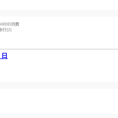
HDD消費
行[2]
７日