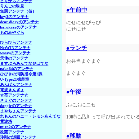
とりがらアンテナ
りんごの味見
●午前中
無題アンテナ（仮）
key3のアンテナ
にせにせぴっぴ
dear diaryのアンテナ
harukazeのアンテナ
にせにせ
ものみやぐら
ひらひらアンテナ
●ランチ
NetWINアンテナ
wassyのアンテナ
天使のアンテナ
お弁当まぐまぐ
ますぷろあんてな＠はてな
naka64のアンテナ
まぐまぐ
ひびきの消防指令第2課
U-Type21操舵室
あんぱんアンテナ
電波きんぎょ
●午後
☆苺アンテナ☆
さえぐのアンテナ
ふにふにニセ
doggieのアンテナ
まやちょんアンテナ
19時に品川って呼び出されてい
れもんのハニー・レモンあんてな
電波塔
miro2のアンテナ
改蔵アンテナ
●移動
玲那の巡回アンテナ