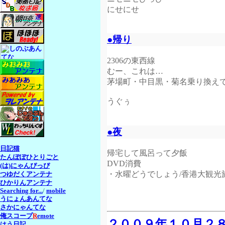
にせにせ
●帰り
2306の東西線
むー、これは…
茅場町・中目黒・菊名乗り換え
うぐぅ
●夜
日記猫
帰宅して風呂って夕飯
たんぽぽひとりごと
DVD消費
(は)にゃんぴっぴ
・水曜どうでしょう/香港大観光旅
つゆだくアンテナ
ひかりんアンテナ
Searching for...
/
mobile
うにょんあんてな
さかにゃんてな
俺スコープ
R
emote
２００９年１０月２
はう日記