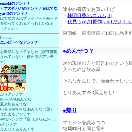
enaokiのアンテナ
くすのきパパのアンテナ＠はてな
途中の書店でお買い上げ
yar-3のアンテナ
・
桂明日香/ハニカム[3]
はてなの人はプライベートモード
・
伏見つかさ[原作]いけださくら
を切ってくれるとうれしいなぁ
（とかいう
東西線→東海道線で1857に品川
i-know
エルピーベなアンテナ
●めんせつ？
お世話になってました（現在捕捉
されていない・停止中のアンテ
ナ）
次の現場の方と顔合わせという
入ったのは飲み屋
そんなかんじで、顔合わせしつ
とりあえずPS3買えらしい
ぷぅアンテナ
Mix-JAMあんてな
風来坊あんてな
●帰り
Cafe KANONな あんてな（仮）
うたまるアンテナ
やねヘンテナ「白（ぶらんか）」
マガジンを読みつつ
eアンテナ
結局昨日と同じ電車
えんじぇるりんくす