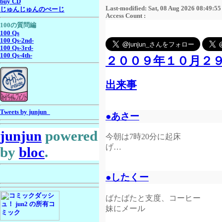
buy CD
Last-modified: Sat, 08 Aug 2026 08:49:5
じゅんじゅんのぺーじ
Access Count :
100の質問編
100 Qs
100 Qs-2nd-
100 Qs-3rd-
100 Qs-4th-
２００９年１０月２
出来事
Tweets by junjun_
●あさー
junjun
powered
今朝は7時20分に起床
げ…
by
bloc
.
●したくー
ばたばたと支度、コーヒー
妹にメール