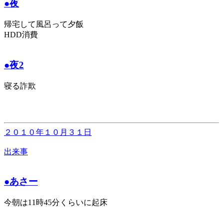
●夜
帰宅して風呂って夕飯
HDD消費
●夜2
寝る詐欺
２０１０年１０月３１日
出来事
●あさー
今朝は11時45分くらいに起床