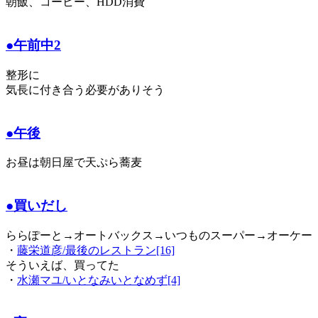
朝飯、コーヒー、HDD消費
●午前中2
整形に
気長に付き合う必要がありそう
●午後
お昼は朝日屋で天ぷら蕎麦
●買いだし
ららぽーと→オートバックス→いつものスーパー→オーケー
・
藤栄道彦/最後のレストラン[16]
そういえば、買ってた
・
水瀬マユ/いとなみいとなめず[4]