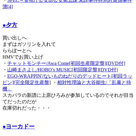
・
SPEC～警視庁公安部公安第五課 未詳事件特別対策係事件
簿[4]
●夕方
買い出しへ
まずはガソリンを入れて
ららぽーとへ
HMVでお買い上げ
・
チャットモンチー/Awa Come[初回生産限定盤][DVD付]
・
山崎まさよし/HOBO’s MUSIC[初回限定盤][DVD付]
・
EGO-WRAPPIN'/ないものねだりのデッドヒート[初回ラッ
ピン][完全限定生産盤]
・
相対性理論と大谷能生/「乱暴と待
機」
スカパラの新譜に上原ひろみが参加しているのでそれが目当
てだったのだが
在庫切れだった・・・
●ヨーカドー