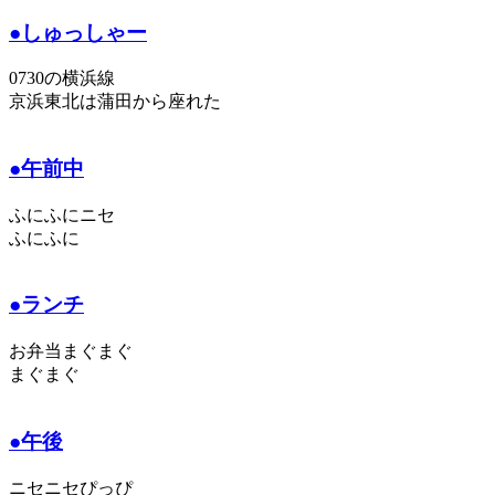
●しゅっしゃー
0730の横浜線
京浜東北は蒲田から座れた
●午前中
ふにふにニセ
ふにふに
●ランチ
お弁当まぐまぐ
まぐまぐ
●午後
ニセニセぴっぴ