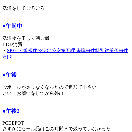
洗濯をしてごろごろ
●午前中
洗濯物を干して朝ご飯
HDD消費
・
SPEC～警視庁公安部公安第五課 未詳事件特別対策係事件
簿[3]
●午後
段ボールが足りなくなったので追加で下さい
というお願いをしてから外出
●午後2
PCDEPOT
さすがにセール品はこの時間まで残っていなかった