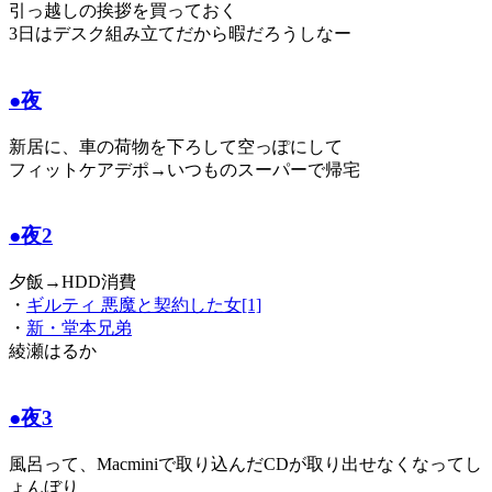
引っ越しの挨拶を買っておく
3日はデスク組み立てだから暇だろうしなー
●夜
新居に、車の荷物を下ろして空っぽにして
フィットケアデポ→いつものスーパーで帰宅
●夜2
夕飯→HDD消費
・
ギルティ 悪魔と契約した女[1]
・
新・堂本兄弟
綾瀬はるか
●夜3
風呂って、Macminiで取り込んだCDが取り出せなくなってし
ょんぼり