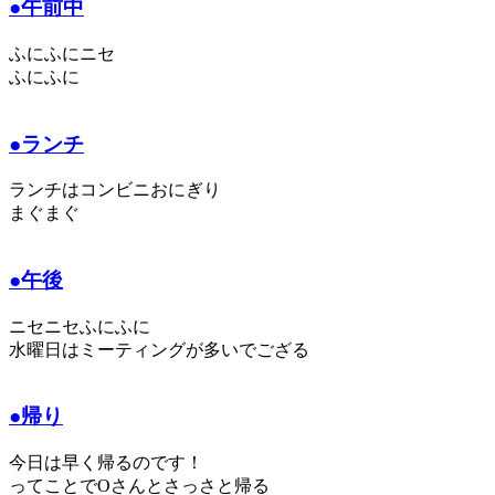
●午前中
ふにふにニセ
ふにふに
●ランチ
ランチはコンビニおにぎり
まぐまぐ
●午後
ニセニセふにふに
水曜日はミーティングが多いでござる
●帰り
今日は早く帰るのです！
ってことでOさんとさっさと帰る