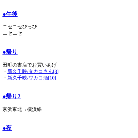
●午後
ニセニセぴっぴ
ニセニセ
●帰り
田町の書店でお買いあげ
・
新久千映/タカコさん[3]
・
新久千映/ワカコ酒[10]
●帰り2
京浜東北→横浜線
●夜