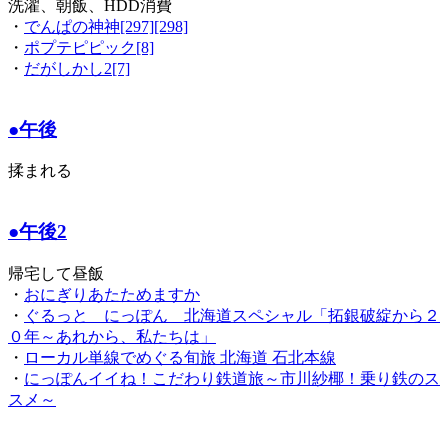
洗濯、朝飯、HDD消費
・
でんぱの神神[297][298]
・
ポプテピピック[8]
・
だがしかし2[7]
●午後
揉まれる
●午後2
帰宅して昼飯
・
おにぎりあたためますか
・
ぐるっと にっぽん 北海道スペシャル「拓銀破綻から２
０年～あれから、私たちは」
・
ローカル単線でめぐる旬旅 北海道 石北本線
・
にっぽんイイね！こだわり鉄道旅～市川紗椰！乗り鉄のス
スメ～