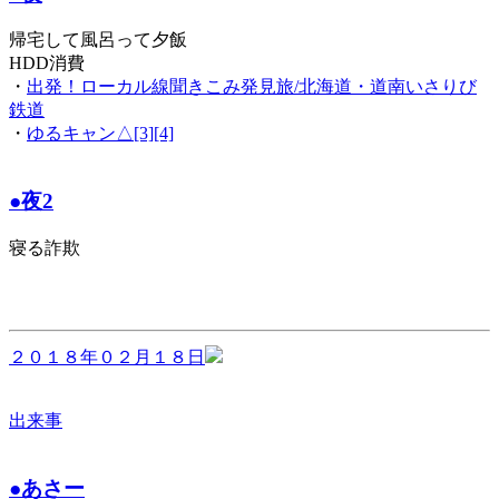
帰宅して風呂って夕飯
HDD消費
・
出発！ローカル線聞きこみ発見旅/北海道・道南いさりび
鉄道
・
ゆるキャン△[3][4]
●夜2
寝る詐欺
２０１８年０２月１８日
出来事
●あさー