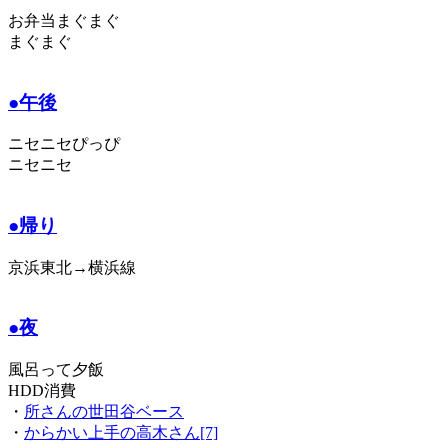
お弁当まぐまぐ
まぐまぐ
●午後
ニセニセぴっぴ
ニセニセ
●帰り
京浜東北→横浜線
●夜
風呂って夕飯
HDD消費
・
所さんの世田谷ベース
・
からかい上手の高木さん[7]