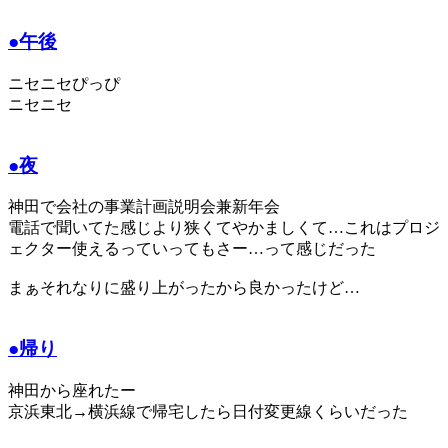
●午後
ニセニセぴっぴ
ニセニセ
●夜
神田で会社の事業計画説明会兼新年会
電話で聞いてた感じより狭くてやかましくて…これはプロジ
ェクター使えるっていってもさー…って感じだった
まぁそれなりに盛り上がったから良かったけど…
●帰り
神田から座れたー
京浜東北→横浜線で帰宅したら日付変更線くらいだった