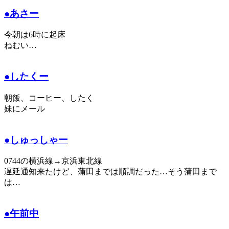
●あさー
今朝は6時に起床
ねむい…
●したくー
朝飯、コーヒー、したく
妹にメール
●しゅっしゃー
0744の横浜線→京浜東北線
遅延通知来たけど、蒲田までは順調だった…そう蒲田まで
は…
●午前中