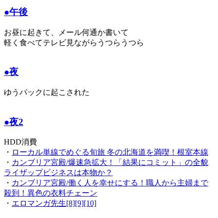
●午後
お昼に起きて、メール何通か書いて
軽く食べてテレビ見ながらうつらうつら
●夜
ゆうパックに起こされた
●夜2
HDD消費
・
ローカル単線でめぐる旬旅 冬の北海道を満喫！根室本線
・
カンブリア宮殿/爆速急拡大！「結果にコミット」の全貌
ライザップビジネスは本物か？
・
カンブリア宮殿/働く人を幸せにする！職人から主婦まで
殺到！異色の衣料チェーン
・
エロマンガ先生[8][9][10]