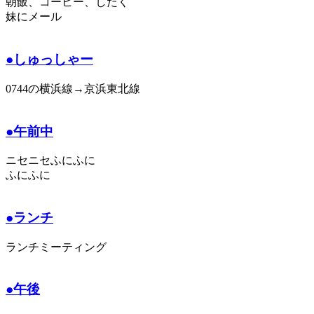
朝飯、コーヒー、したく
妹にメール
●しゅっしゃー
0744の横浜線→京浜東北線
●午前中
ニセニセふにふに
ふにふに
●ランチ
ランチミーティング
●午後