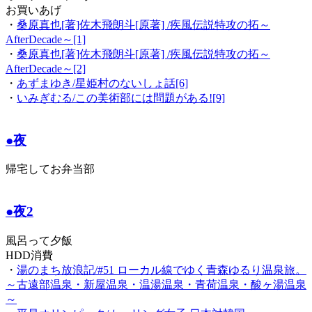
お買いあげ
・
桑原真也[著]佐木飛朗斗[原著] /疾風伝説特攻の拓～
AfterDecade～[1]
・
桑原真也[著]佐木飛朗斗[原著] /疾風伝説特攻の拓～
AfterDecade～[2]
・
あずまゆき/星姫村のないしょ話[6]
・
いみぎむる/この美術部には問題がある![9]
●夜
帰宅してお弁当部
●夜2
風呂って夕飯
HDD消費
・
湯のまち放浪記/#51 ローカル線でゆく青森ゆるり温泉旅。
～古遠部温泉・新屋温泉・温湯温泉・青荷温泉・酸ヶ湯温泉
～