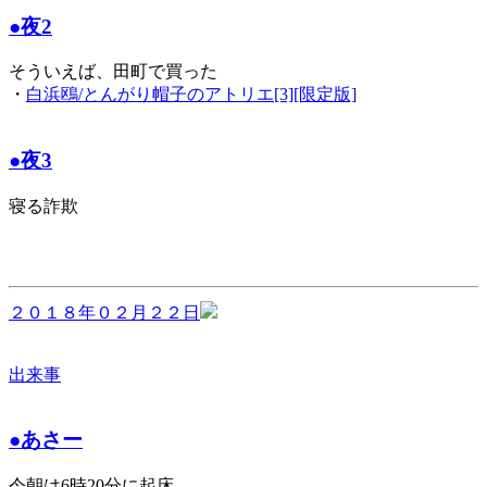
●夜2
そういえば、田町で買った
・
白浜鴎/とんがり帽子のアトリエ[3][限定版]
●夜3
寝る詐欺
２０１８年０２月２２日
出来事
●あさー
今朝は6時20分に起床