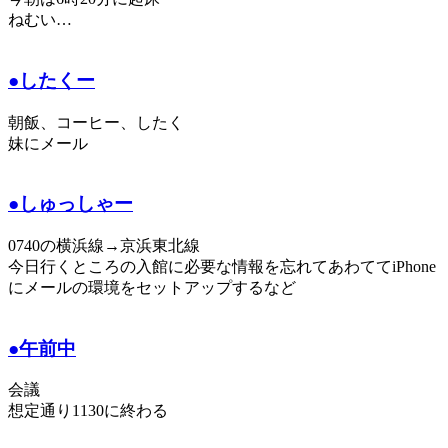
ねむい…
●したくー
朝飯、コーヒー、したく
妹にメール
●しゅっしゃー
0740の横浜線→京浜東北線
今日行くところの入館に必要な情報を忘れてあわててiPhone
にメールの環境をセットアップするなど
●午前中
会議
想定通り1130に終わる