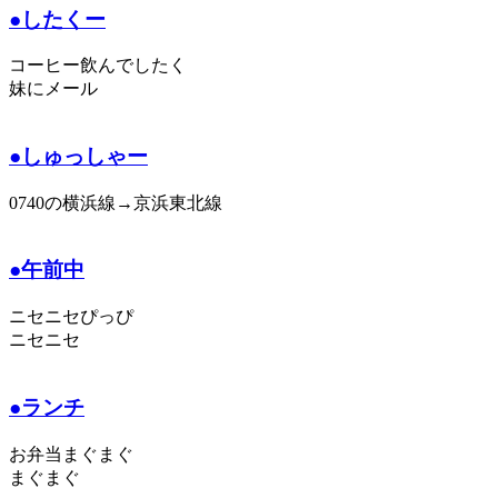
●したくー
コーヒー飲んでしたく
妹にメール
●しゅっしゃー
0740の横浜線→京浜東北線
●午前中
ニセニセぴっぴ
ニセニセ
●ランチ
お弁当まぐまぐ
まぐまぐ