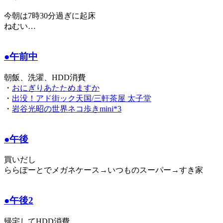
今朝は7時30分過ぎに起床
ねむい…
●午前中
朝飯、洗濯、HDD消費
・
おにぎりあたためますか
・
出没！アド街ック天国/三軒茶屋 太子堂
・
岩谷光昭の世界ネコ歩きmini*3
●午後
買いだし
ららぽーとでメガネケース→いつものスーパー→すき家
●午後2
帰宅してHDD消費