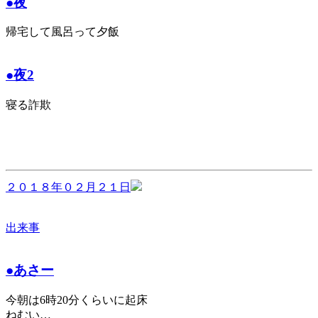
●夜
帰宅して風呂って夕飯
●夜2
寝る詐欺
２０１８年０２月２１日
出来事
●あさー
今朝は6時20分くらいに起床
ねむい…