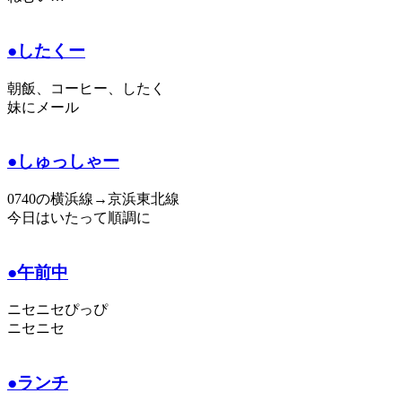
●したくー
朝飯、コーヒー、したく
妹にメール
●しゅっしゃー
0740の横浜線→京浜東北線
今日はいたって順調に
●午前中
ニセニセぴっぴ
ニセニセ
●ランチ