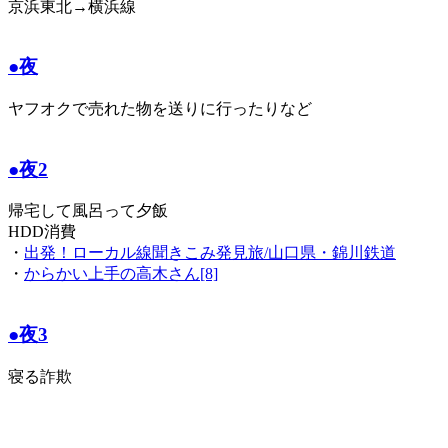
京浜東北→横浜線
●夜
ヤフオクで売れた物を送りに行ったりなど
●夜2
帰宅して風呂って夕飯
HDD消費
・
出発！ローカル線聞きこみ発見旅/山口県・錦川鉄道
・
からかい上手の高木さん[8]
●夜3
寝る詐欺