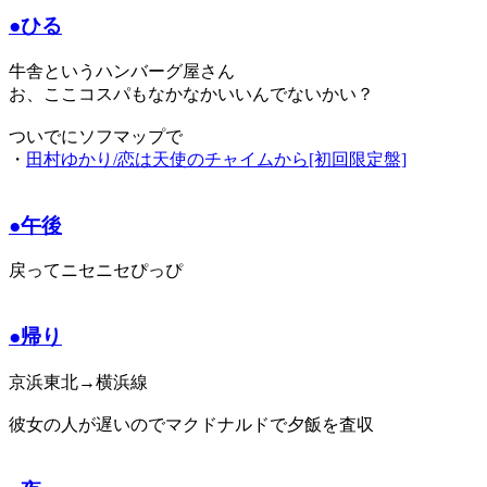
●ひる
牛舎というハンバーグ屋さん
お、ここコスパもなかなかいいんでないかい？
ついでにソフマップで
・
田村ゆかり/恋は天使のチャイムから[初回限定盤]
●午後
戻ってニセニセぴっぴ
●帰り
京浜東北→横浜線
彼女の人が遅いのでマクドナルドで夕飯を査収