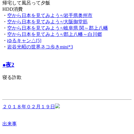
帰宅して風呂って夕飯
HDD消費
・
空から日本を見てみよう+/岩手県奥州市
・
空から日本を見てみよう+/大阪御堂筋
・
空から日本を見てみよう+/岐阜県 関～郡上八幡
・
空から日本を見てみよう+/郡上八幡～白川郷
・
ゆるキャン△[5]
・
岩谷光昭の世界ネコ歩きmini*3
●夜2
寝る詐欺
２０１８年０２月１９日
出来事