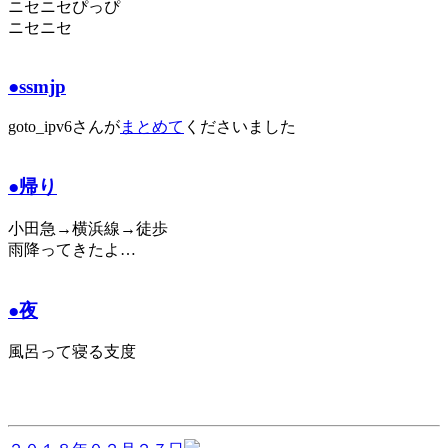
ニセニセぴっぴ
ニセニセ
●ssmjp
goto_ipv6さんが
まとめて
くださいました
●帰り
小田急→横浜線→徒歩
雨降ってきたよ…
●夜
風呂って寝る支度